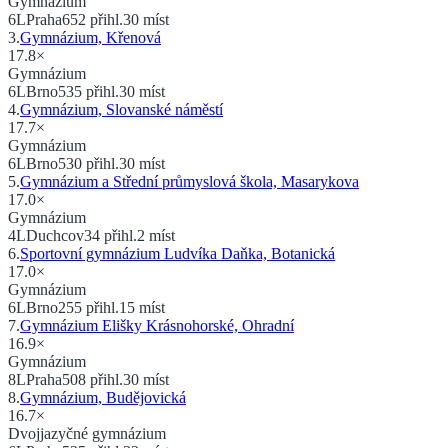
Gymnázium
6
L
Praha
652
přihl.
30
míst
3
.
Gymnázium, Křenová
17.8
×
Gymnázium
6
L
Brno
535
přihl.
30
míst
4
.
Gymnázium, Slovanské náměstí
17.7
×
Gymnázium
6
L
Brno
530
přihl.
30
míst
5
.
Gymnázium a Střední průmyslová škola, Masarykova
17.0
×
Gymnázium
4
L
Duchcov
34
přihl.
2
míst
6
.
Sportovní gymnázium Ludvíka Daňka, Botanická
17.0
×
Gymnázium
6
L
Brno
255
přihl.
15
míst
7
.
Gymnázium Elišky Krásnohorské, Ohradní
16.9
×
Gymnázium
8
L
Praha
508
přihl.
30
míst
8
.
Gymnázium, Budějovická
16.7
×
Dvojjazyčné gymnázium