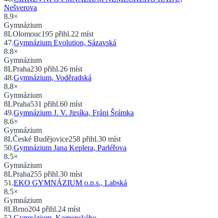
Nešverova
8.9
×
Gymnázium
8
L
Olomouc
195
přihl.
22
míst
47
.
Gymnázium Evolution, Sázavská
8.8
×
Gymnázium
8
L
Praha
230
přihl.
26
míst
48
.
Gymnázium, Voděradská
8.8
×
Gymnázium
8
L
Praha
531
přihl.
60
míst
49
.
Gymnázium J. V. Jirsíka, Fráni Šrámka
8.6
×
Gymnázium
8
L
České Budějovice
258
přihl.
30
míst
50
.
Gymnázium Jana Keplera, Parléřova
8.5
×
Gymnázium
8
L
Praha
255
přihl.
30
míst
51
.
EKO GYMNÁZIUM o.p.s., Labská
8.5
×
Gymnázium
8
L
Brno
204
přihl.
24
míst
52
.
Gymnázium, Komenského