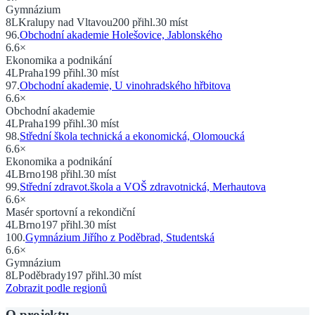
Gymnázium
8
L
Kralupy nad Vltavou
200
přihl.
30
míst
96
.
Obchodní akademie Holešovice, Jablonského
6.6
×
Ekonomika a podnikání
4
L
Praha
199
přihl.
30
míst
97
.
Obchodní akademie, U vinohradského hřbitova
6.6
×
Obchodní akademie
4
L
Praha
199
přihl.
30
míst
98
.
Střední škola technická a ekonomická, Olomoucká
6.6
×
Ekonomika a podnikání
4
L
Brno
198
přihl.
30
míst
99
.
Střední zdravot.škola a VOŠ zdravotnická, Merhautova
6.6
×
Masér sportovní a rekondiční
4
L
Brno
197
přihl.
30
míst
100
.
Gymnázium Jiřího z Poděbrad, Studentská
6.6
×
Gymnázium
8
L
Poděbrady
197
přihl.
30
míst
Zobrazit podle regionů
O projektu