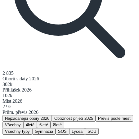
2 835
Oborů s daty 2026
302
k
Přihlášek 2026
102
k
Míst 2026
2.9
×
Prům. převis 2026
Nejžádanější obory 2026
Obtížnost přijetí 2025
Převis podle měst
Všechny
4leté
6leté
8leté
Všechny typy
Gymnázia
SOŠ
Lycea
SOU