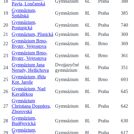
18
Gymnázium
6
L
Praha
388
Pavla, Loučanská
Gymnázium,
19
Gymnázium
8
L
Praha
385
Špitálská
Gymnázium,
20
Gymnázium
6
L
Praha
740
Postupická
21
Gymnázium, Písnická
Gymnázium
8
L
Praha
369
Gymnázium Brno-
22
Gymnázium
8
L
Brno
369
Bystrc, Vejrostova
Gymnázium Brno-
23
Gymnázium
6
L
Brno
361
Bystrc, Vejrostova
Gymnázium Jana
Dvojjazyčné
24
6
L
Praha
351
Nerudy, Hellichova
gymnázium
Gymnázium, třída
25
Gymnázium
8
L
Brno
693
Kpt. Jaroše
Gymnázium, Nad
26
Gymnázium
8
L
Praha
645
Kavalírkou
Gymnázium
27
Christiana Dopplera,
Gymnázium
8
L
Praha
642
Zborovská
Gymnázium,
28
Gymnázium
8
L
Praha
630
Budějovická
Gymnázium,
29
Gymnázium
8
L
Praha
617