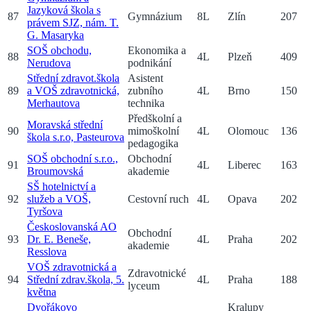
Jazyková škola s
87
Gymnázium
8
L
Zlín
207
právem SJZ, nám. T.
G. Masaryka
SOŠ obchodu,
Ekonomika a
88
4
L
Plzeň
409
Nerudova
podnikání
Střední zdravot.škola
Asistent
89
a VOŠ zdravotnická,
zubního
4
L
Brno
150
Merhautova
technika
Předškolní a
Moravská střední
90
mimoškolní
4
L
Olomouc
136
škola s.r.o, Pasteurova
pedagogika
SOŠ obchodní s.r.o.,
Obchodní
91
4
L
Liberec
163
Broumovská
akademie
SŠ hotelnictví a
92
služeb a VOŠ,
Cestovní ruch
4
L
Opava
202
Tyršova
Českoslovanská AO
Obchodní
93
Dr. E. Beneše,
4
L
Praha
202
akademie
Resslova
VOŠ zdravotnická a
Zdravotnické
94
Střední zdrav.škola, 5.
4
L
Praha
188
lyceum
května
Dvořákovo
Kralupy