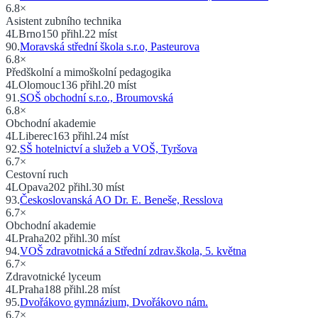
6.8
×
Asistent zubního technika
4
L
Brno
150
přihl.
22
míst
90
.
Moravská střední škola s.r.o, Pasteurova
6.8
×
Předškolní a mimoškolní pedagogika
4
L
Olomouc
136
přihl.
20
míst
91
.
SOŠ obchodní s.r.o., Broumovská
6.8
×
Obchodní akademie
4
L
Liberec
163
přihl.
24
míst
92
.
SŠ hotelnictví a služeb a VOŠ, Tyršova
6.7
×
Cestovní ruch
4
L
Opava
202
přihl.
30
míst
93
.
Českoslovanská AO Dr. E. Beneše, Resslova
6.7
×
Obchodní akademie
4
L
Praha
202
přihl.
30
míst
94
.
VOŠ zdravotnická a Střední zdrav.škola, 5. května
6.7
×
Zdravotnické lyceum
4
L
Praha
188
přihl.
28
míst
95
.
Dvořákovo gymnázium, Dvořákovo nám.
6.7
×