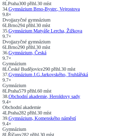
8
L
Praha
300
přihl.
30
míst
34
.
Gymnázium Brno-Bystrc, Vejrostova
9.8
×
Dvojjazyčné gymnázium
6
L
Brno
294
přihl.
30
míst
35
.
Gymnázium Matyáše Lercha, Žižkova
9.7
×
Dvojjazyčné gymnázium
6
L
Brno
290
přihl.
30
míst
36
.
Gymnázium, Česká
9.7
×
Gymnázium
8
L
České Budějovice
290
přihl.
30
míst
37
.
Gymnázium J.G.Jarkovského, Truhlářská
9.7
×
Gymnázium
8
L
Praha
579
přihl.
60
míst
38
.
Obchodní akademie, Heroldovy sady
9.4
×
Obchodní akademie
4
L
Praha
282
přihl.
30
míst
39
.
Gymnázium, Komenského náměstí
9.4
×
Gymnázium
8
L
Říčany
282
přihl.
30
míst