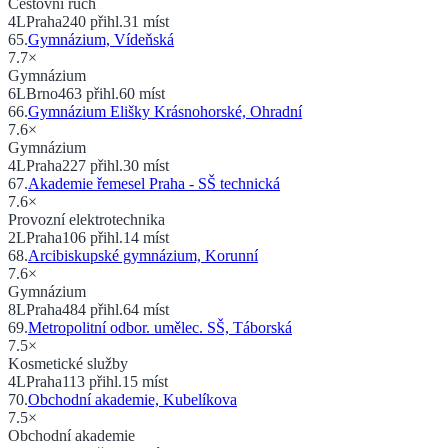
Cestovní ruch
4
L
Praha
240
přihl.
31
míst
65
.
Gymnázium, Vídeňská
7.7
×
Gymnázium
6
L
Brno
463
přihl.
60
míst
66
.
Gymnázium Elišky Krásnohorské, Ohradní
7.6
×
Gymnázium
4
L
Praha
227
přihl.
30
míst
67
.
Akademie řemesel Praha - SŠ technická
7.6
×
Provozní elektrotechnika
2
L
Praha
106
přihl.
14
míst
68
.
Arcibiskupské gymnázium, Korunní
7.6
×
Gymnázium
8
L
Praha
484
přihl.
64
míst
69
.
Metropolitní odbor. umělec. SŠ, Táborská
7.5
×
Kosmetické služby
4
L
Praha
113
přihl.
15
míst
70
.
Obchodní akademie, Kubelíkova
7.5
×
Obchodní akademie