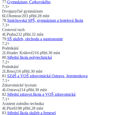
77
.
Gymnázium, Čajkovského
7.3
×
Dvojjazyčné gymnázium
6
L
Olomouc
203
přihl.
28
míst
78
.
Smíchovská SPŠ, gymnázium a hotelová škola
7.3
×
Cestovní ruch
4
L
Praha
232
přihl.
32
míst
79
.
SŠ služeb, obchodu a gastronomie
7.2
×
Podnikání
2
L
Hradec Králové
216
přihl.
30
míst
80
.
Střední škola polytechnická
7.2
×
Podnikání
2
L
Brno
216
přihl.
30
míst
81
.
SZdŠ a VOŠ zdravotnická Ostrava, Jeremenkova
7.1
×
Zdravotnické lyceum
4
L
Ostrava
214
přihl.
30
míst
82
.
Střední zdravot.škola a VOŠ zdravotnická
7.1
×
Asistent zubního technika
4
L
Plzeň
198
přihl.
28
míst
83
.
Střední škola služeb a řemesel