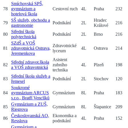
Smíchovská SPŠ,
78
gymnázium a
Cestovní ruch
4
L
Praha
232
hotelová škola
SŠ služeb, obchodu a
Hradec
79
Podnikání
2
L
216
gastronomie
Králové
Střední škola
80
Podnikání
2
L
Brno
216
polytechnická
SZdŠ a VOŠ
Zdravotnické
81
zdravotnická Ostrava,
4
L
Ostrava
214
lyceum
Jeremenkova
Asistent
Střední zdravot.škola
82
zubního
4
L
Plzeň
198
a VOŠ zdravotnická
technika
Střední škola služeb a
83
Podnikání
2
L
Stochov
120
řemesel
Soukromé
84
gymnázium ARCUS
Gymnázium
8
L
Praha
183
s.r.o., Bratří Venclíků
Gymnázium a ZUŠ,
85
Gymnázium
8
L
Šlapanice
209
Riegrova
Českoslovanská AO,
Ekonomika a
86
4
L
Praha
152
Resslova
podnikání
Gymnázium a