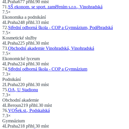
4
L
Praha
677
přihl.
90
míst
71
.
SŠ ekonom. se sport. zaměřením s.r.o., Vinohradská
7.5
×
Ekonomika a podnikání
4
L
Praha
248
přihl.
33
míst
72
.
Střední odborná škola - COP a Gymnázium, Poděbradská
7.5
×
Kosmetické služby
4
L
Praha
225
přihl.
30
míst
73
.
Obchodní akademie Vinohradská, Vinohradská
7.5
×
Ekonomické lyceum
4
L
Praha
224
přihl.
30
míst
74
.
Střední odborná škola - COP a Gymnázium
7.3
×
Podnikání
2
L
Praha
220
přihl.
30
míst
75
.
OA, U Stadionu
7.3
×
Obchodní akademie
4
L
Beroun
219
přihl.
30
míst
76
.
VOŠek.st., Podskalská
7.3
×
Gymnázium
4
L
Praha
218
přihl.
30
míst