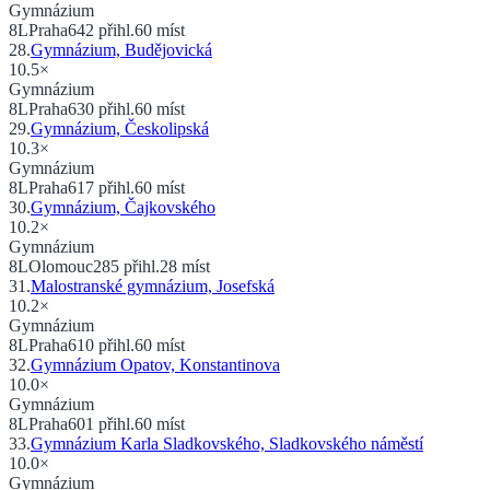
Gymnázium
8
L
Praha
642
přihl.
60
míst
28
.
Gymnázium, Budějovická
10.5
×
Gymnázium
8
L
Praha
630
přihl.
60
míst
29
.
Gymnázium, Českolipská
10.3
×
Gymnázium
8
L
Praha
617
přihl.
60
míst
30
.
Gymnázium, Čajkovského
10.2
×
Gymnázium
8
L
Olomouc
285
přihl.
28
míst
31
.
Malostranské gymnázium, Josefská
10.2
×
Gymnázium
8
L
Praha
610
přihl.
60
míst
32
.
Gymnázium Opatov, Konstantinova
10.0
×
Gymnázium
8
L
Praha
601
přihl.
60
míst
33
.
Gymnázium Karla Sladkovského, Sladkovského náměstí
10.0
×
Gymnázium