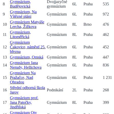
Gymnázium,
Dvojjazyčné
8
6
L
Praha
535
Budějovická
gymnázium
Gymnázium, Na
9
Gymnázium
6
L
Praha
972
Vítězné pláni
Gymnázium Matyáše
10
Gymnázium
8
L
Brno
476
Lercha, Žižkova
Gymnázium,
11
Gymnázium
8
L
Praha
462
Litoměřická
Gymnázium
12
Čakovice, náměstí 25.
Gymnázium
6
L
Praha
452
března
13
Gymnázium, Omská
Gymnázium
8
L
Praha
447
Gymnázium Jana
14
Gymnázium
6
L
Praha
836
Nerudy, Hellichova
Gymnázium Na
15
Pražačce, Nad
Gymnázium
6
L
Praha
1 231
Ohradou
Střední odborná škola
16
Podnikání
2
L
Praha
268
Jarov
Gymnázium prof.
17
Jana Patočky,
Gymnázium
8
L
Praha
399
Jindřišská
Gymnázium Oty