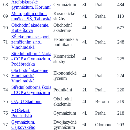
Arcibiskupské
68
Gymnázium
8
L
Praha
484
gymnázium, Korunní
Metropolitní odbor.
Kosmetické
69
4
L
Praha
113
umělec. SŠ, Táborská
služby
Obchodní akademie,
Obchodní
70
4
L
Praha
677
Kubelíkova
akademie
SŠ ekonom. se sport.
Ekonomika a
71
zaměřením s.r.o.,
4
L
Praha
248
podnikání
Vinohradská
Střední odborná škola
Kosmetické
72
- COP a Gymnázium,
4
L
Praha
225
služby
Poděbradská
Obchodní akademie
Ekonomické
73
Vinohradská,
4
L
Praha
224
lyceum
Vinohradská
Střední odborná škola
74
Podnikání
2
L
Praha
220
- COP a Gymnázium
Obchodní
75
OA, U Stadionu
4
L
Beroun
219
akademie
VOŠek.st.,
76
Gymnázium
4
L
Praha
218
Podskalská
Gymnázium,
Dvojjazyčné
77
6
L
Olomouc
203
Čajkovského
gymnázium