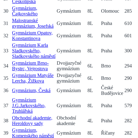
Českolipská
Gymnázium,
30
Gymnázium
8
L
Olomouc
285
Čajkovského
Malostranské
31
Gymnázium
8
L
Praha
610
gymnázium, Josefská
Gymnázium Opatov,
32
Gymnázium
8
L
Praha
601
Konstantinova
Gymnázium Karla
33
Sladkovského,
Gymnázium
8
L
Praha
300
Sladkovského náměstí
Gymnázium Brno-
Dvojjazyčné
34
6
L
Brno
294
Bystrc, Vejrostova
gymnázium
Gymnázium Matyáše
Dvojjazyčné
35
6
L
Brno
290
Lercha, Žižkova
gymnázium
České
36
Gymnázium, Česká
Gymnázium
8
L
290
Budějovice
Gymnázium
37
J.G.Jarkovského,
Gymnázium
8
L
Praha
579
Truhlářská
Obchodní akademie,
Obchodní
38
4
L
Praha
282
Heroldovy sady
akademie
Gymnázium,
39
Gymnázium
8
L
Říčany
282
Komenského náměstí