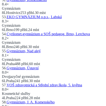
8.4
×
Gymnázium
8
L
Hostivice
253
přihl.
30
míst
53
.
EKO GYMNÁZIUM o.p.s., Labská
8.3
×
Gymnázium
6
L
Brno
199
přihl.
24
míst
54
.
Cyrilomet.gymnázium a SOŠ pedagog. Brno, Lerchova
8.2
×
Gymnázium
8
L
Brno
246
přihl.
30
míst
55
.
Gymnázium, Nad alejí
8.1
×
Gymnázium
8
L
Praha
488
přihl.
60
míst
56
.
Gymnázium, Ústavní
8.0
×
Dvojjazyčné gymnázium
6
L
Praha
241
přihl.
30
míst
57
.
VOŠ zdravotnická a Střední zdrav.škola, 5. května
8.0
×
Kosmetické služby
4
L
Praha
224
přihl.
28
míst
58
.
Gymnázium, J. A. Komenského