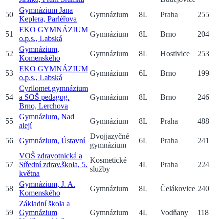
Gymnázium Jana
50
Gymnázium
8
L
Praha
255
Keplera, Parléřova
EKO GYMNÁZIUM
51
Gymnázium
8
L
Brno
204
o.p.s., Labská
Gymnázium,
52
Gymnázium
8
L
Hostivice
253
Komenského
EKO GYMNÁZIUM
53
Gymnázium
6
L
Brno
199
o.p.s., Labská
Cyrilomet.gymnázium
54
a SOŠ pedagog.
Gymnázium
8
L
Brno
246
Brno, Lerchova
Gymnázium, Nad
55
Gymnázium
8
L
Praha
488
alejí
Dvojjazyčné
56
Gymnázium, Ústavní
6
L
Praha
241
gymnázium
VOŠ zdravotnická a
Kosmetické
57
Střední zdrav.škola, 5.
4
L
Praha
224
služby
května
Gymnázium, J. A.
58
Gymnázium
8
L
Čelákovice
240
Komenského
Základní škola a
59
Gymnázium
Gymnázium
4
L
Vodňany
118