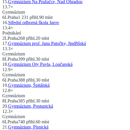
15
.
Gymnázium Na Pražačce, Nad Ohradou
13.7
×
Gymnázium
6
L
Praha
1 231
přihl.
90
míst
16
.
Střední odborná škola Jarov
13.4
×
Podnikání
2
L
Praha
268
přihl.
20
míst
17
.
Gymnázium prof. Jana Patočky, Jindřišská
13.3
×
Gymnázium
8
L
Praha
399
přihl.
30
míst
18
.
Gymnázium Oty Pavla, Loučanská
12.9
×
Gymnázium
6
L
Praha
388
přihl.
30
míst
19
.
Gymnázium, Špitálská
12.8
×
Gymnázium
8
L
Praha
385
přihl.
30
míst
20
.
Gymnázium, Postupická
12.3
×
Gymnázium
6
L
Praha
740
přihl.
60
míst
21
.
Gymnázium, Písnická