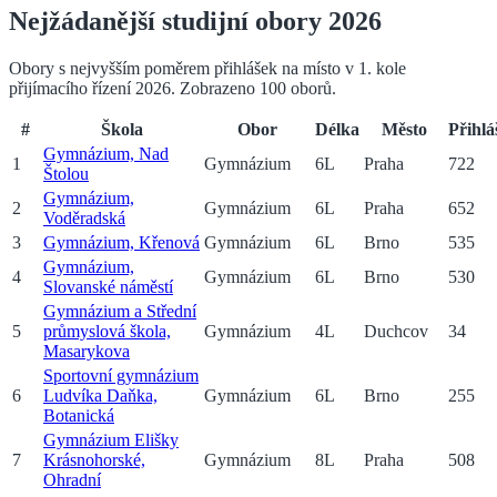
Nejžádanější studijní obory 2026
Obory s nejvyšším poměrem přihlášek na místo v 1. kole
přijímacího řízení 2026. Zobrazeno
100
oborů.
#
Škola
Obor
Délka
Město
Přihlá
Gymnázium, Nad
1
Gymnázium
6
L
Praha
722
Štolou
Gymnázium,
2
Gymnázium
6
L
Praha
652
Voděradská
3
Gymnázium, Křenová
Gymnázium
6
L
Brno
535
Gymnázium,
4
Gymnázium
6
L
Brno
530
Slovanské náměstí
Gymnázium a Střední
5
průmyslová škola,
Gymnázium
4
L
Duchcov
34
Masarykova
Sportovní gymnázium
6
Ludvíka Daňka,
Gymnázium
6
L
Brno
255
Botanická
Gymnázium Elišky
7
Krásnohorské,
Gymnázium
8
L
Praha
508
Ohradní