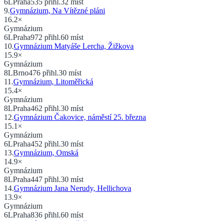
6
L
Praha
535
přihl.
32
míst
9
.
Gymnázium, Na Vítězné pláni
16.2
×
Gymnázium
6
L
Praha
972
přihl.
60
míst
10
.
Gymnázium Matyáše Lercha, Žižkova
15.9
×
Gymnázium
8
L
Brno
476
přihl.
30
míst
11
.
Gymnázium, Litoměřická
15.4
×
Gymnázium
8
L
Praha
462
přihl.
30
míst
12
.
Gymnázium Čakovice, náměstí 25. března
15.1
×
Gymnázium
6
L
Praha
452
přihl.
30
míst
13
.
Gymnázium, Omská
14.9
×
Gymnázium
8
L
Praha
447
přihl.
30
míst
14
.
Gymnázium Jana Nerudy, Hellichova
13.9
×
Gymnázium
6
L
Praha
836
přihl.
60
míst