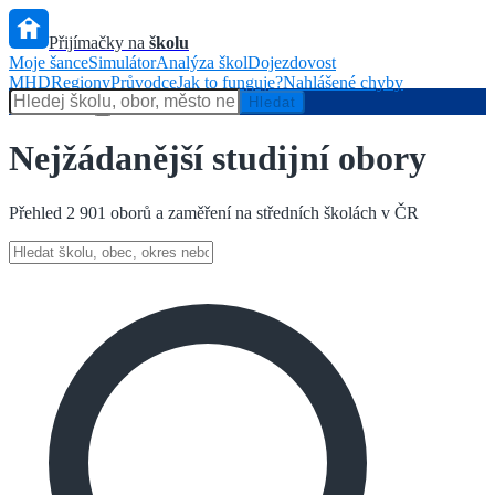
Přijímačky na
školu
Moje šance
Simulátor
Analýza škol
Dojezdovost
MHD
Regiony
Průvodce
Jak to funguje?
Nahlášené chyby
Hlídač státu
Hledat
Nejžádanější studijní obory
Přehled
2 901
oborů a zaměření na středních školách v ČR