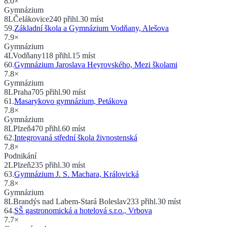
8.0
×
Gymnázium
8
L
Čelákovice
240
přihl.
30
míst
59
.
Základní škola a Gymnázium Vodňany, Alešova
7.9
×
Gymnázium
4
L
Vodňany
118
přihl.
15
míst
60
.
Gymnázium Jaroslava Heyrovského, Mezi školami
7.8
×
Gymnázium
8
L
Praha
705
přihl.
90
míst
61
.
Masarykovo gymnázium, Petákova
7.8
×
Gymnázium
8
L
Plzeň
470
přihl.
60
míst
62
.
Integrovaná střední škola živnostenská
7.8
×
Podnikání
2
L
Plzeň
235
přihl.
30
míst
63
.
Gymnázium J. S. Machara, Královická
7.8
×
Gymnázium
8
L
Brandýs nad Labem-Stará Boleslav
233
přihl.
30
míst
64
.
SŠ gastronomická a hotelová s.r.o., Vrbova
7.7
×