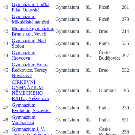
Gymnázium Luďka
40
Gymnázium
8
L
Plzeň
281
Pika, Opavská
Gymnázium,
41
Gymnázium
8
L
Plzeň
273
Mikulášské náměstí
Moravské gymnázium
42
Gymnázium
8
L
Brno
214
Brno s.r.o., Veveří
Gymnázium, Nad
43
Gymnázium
8
L
Praha
535
Štolou
Gymnázium,
České
44
Gymnázium
8
L
267
Jírovcova
Budějovice
Gymnázium Brno-
45
Řečkovice, Terezy
Gymnázium
8
L
Brno
532
Novákové
CÍRKEVNÍ
GYMNÁZIUM
46
Gymnázium
8
L
Olomouc
195
NĚMECKÉHO
ŘÁDU, Nešverova
Gymnázium
47
Gymnázium
8
L
Praha
230
Evolution, Sázavská
Gymnázium,
48
Gymnázium
8
L
Praha
531
Voděradská
Gymnázium J. V.
České
49
Gymnázium
8
L
258
Jirsíka, Fráni Šrámka
Budějovice