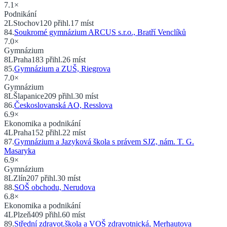
7.1
×
Podnikání
2
L
Stochov
120
přihl.
17
míst
84
.
Soukromé gymnázium ARCUS s.r.o., Bratří Venclíků
7.0
×
Gymnázium
8
L
Praha
183
přihl.
26
míst
85
.
Gymnázium a ZUŠ, Riegrova
7.0
×
Gymnázium
8
L
Šlapanice
209
přihl.
30
míst
86
.
Českoslovanská AO, Resslova
6.9
×
Ekonomika a podnikání
4
L
Praha
152
přihl.
22
míst
87
.
Gymnázium a Jazyková škola s právem SJZ, nám. T. G.
Masaryka
6.9
×
Gymnázium
8
L
Zlín
207
přihl.
30
míst
88
.
SOŠ obchodu, Nerudova
6.8
×
Ekonomika a podnikání
4
L
Plzeň
409
přihl.
60
míst
89
.
Střední zdravot.škola a VOŠ zdravotnická, Merhautova