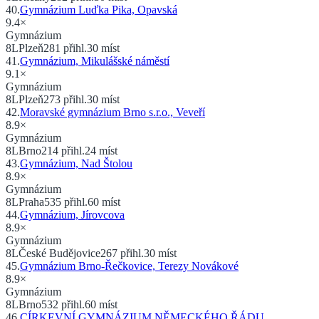
40
.
Gymnázium Luďka Pika, Opavská
9.4
×
Gymnázium
8
L
Plzeň
281
přihl.
30
míst
41
.
Gymnázium, Mikulášské náměstí
9.1
×
Gymnázium
8
L
Plzeň
273
přihl.
30
míst
42
.
Moravské gymnázium Brno s.r.o., Veveří
8.9
×
Gymnázium
8
L
Brno
214
přihl.
24
míst
43
.
Gymnázium, Nad Štolou
8.9
×
Gymnázium
8
L
Praha
535
přihl.
60
míst
44
.
Gymnázium, Jírovcova
8.9
×
Gymnázium
8
L
České Budějovice
267
přihl.
30
míst
45
.
Gymnázium Brno-Řečkovice, Terezy Novákové
8.9
×
Gymnázium
8
L
Brno
532
přihl.
60
míst
46
.
CÍRKEVNÍ GYMNÁZIUM NĚMECKÉHO ŘÁDU,