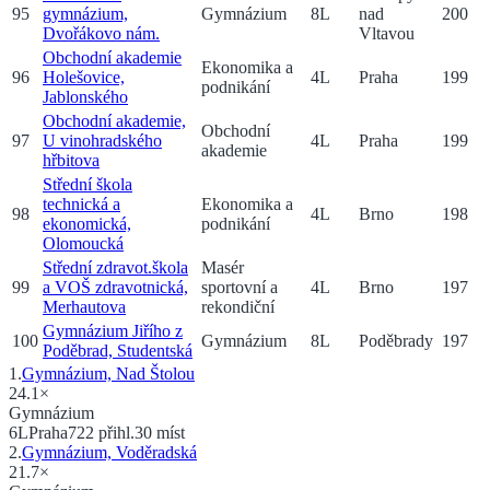
95
gymnázium,
Gymnázium
8
L
nad
200
Dvořákovo nám.
Vltavou
Obchodní akademie
Ekonomika a
96
Holešovice,
4
L
Praha
199
podnikání
Jablonského
Obchodní akademie,
Obchodní
97
U vinohradského
4
L
Praha
199
akademie
hřbitova
Střední škola
technická a
Ekonomika a
98
4
L
Brno
198
ekonomická,
podnikání
Olomoucká
Střední zdravot.škola
Masér
99
a VOŠ zdravotnická,
sportovní a
4
L
Brno
197
Merhautova
rekondiční
Gymnázium Jiřího z
100
Gymnázium
8
L
Poděbrady
197
Poděbrad, Studentská
1
.
Gymnázium, Nad Štolou
24.1
×
Gymnázium
6
L
Praha
722
přihl.
30
míst
2
.
Gymnázium, Voděradská
21.7
×