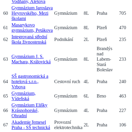
Vodňany, Alešova
Gymnázium Jaroslava
60
Heyrovského, Mezi
Gymnázium
8
L
Praha
705
školami
Masarykovo
61
Gymnázium
8
L
Plzeň
470
gymnázium, Petákova
Integrovaná střední
62
Podnikání
2
L
Plzeň
235
škola živnostenská
Brandýs
nad
Gymnázium J. S.
63
Gymnázium
8
L
Labem-
233
Machara, Královická
Stará
Boleslav
SŠ gastronomická a
64
hotelová s.r.o.,
Cestovní ruch
4
L
Praha
240
Vrbova
Gymnázium,
65
Gymnázium
6
L
Brno
463
Vídeňská
Gymnázium Elišky
66
Krásnohorské,
Gymnázium
4
L
Praha
227
Ohradní
Akademie řemesel
Provozní
67
2
L
Praha
106
Praha - SŠ technická
elektrotechnika