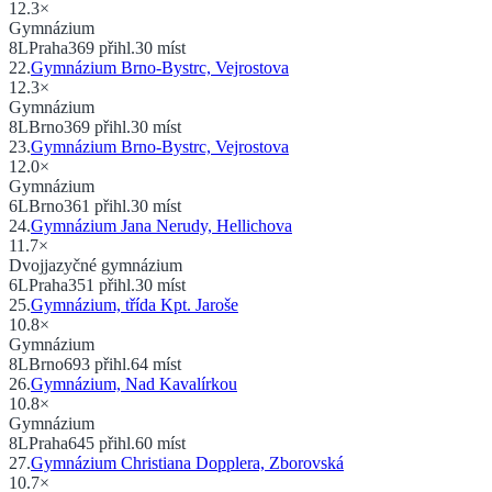
12.3
×
Gymnázium
8
L
Praha
369
přihl.
30
míst
22
.
Gymnázium Brno-Bystrc, Vejrostova
12.3
×
Gymnázium
8
L
Brno
369
přihl.
30
míst
23
.
Gymnázium Brno-Bystrc, Vejrostova
12.0
×
Gymnázium
6
L
Brno
361
přihl.
30
míst
24
.
Gymnázium Jana Nerudy, Hellichova
11.7
×
Dvojjazyčné gymnázium
6
L
Praha
351
přihl.
30
míst
25
.
Gymnázium, třída Kpt. Jaroše
10.8
×
Gymnázium
8
L
Brno
693
přihl.
64
míst
26
.
Gymnázium, Nad Kavalírkou
10.8
×
Gymnázium
8
L
Praha
645
přihl.
60
míst
27
.
Gymnázium Christiana Dopplera, Zborovská
10.7
×