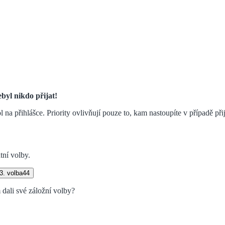
byl nikdo přijat!
na přihlášce. Priority ovlivňují pouze to, kam nastoupíte v případě přij
tní volby.
3. volba
44
dali své záložní volby?