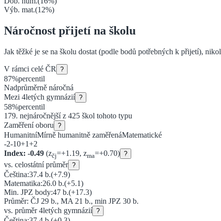
Dob. hum.
(
16
%)
Výb. mat.
(
12
%)
Náročnost přijetí na školu
Jak těžké je se na školu dostat (podle bodů potřebných k přijetí), niko
V rámci celé ČR
?
87
%
percentil
Nadprůměrně náročná
Mezi
4letých gymnázií
?
58
%
percentil
179
. nejnáročnější z
425
škol tohoto typu
Zaměření oboru
?
Humanitní
Mírně humanitně zaměřená
Matematické
-2
-1
0
+1
+2
Index:
-0.49
(z
=
+
1.19
, z
=
+
0.70
)
?
čj
ma
vs. celostátní průměr
?
Čeština:
37.4
b.
(
+7.9
)
Matematika:
26.0
b.
(
+5.1
)
Min. JPZ body:
47
b.
(
+17.3
)
Průměr: ČJ
29
b., MA
21
b., min JPZ
30
b.
vs. průměr
4letých gymnázií
?
Čeština:
37.4
b.
(
+0.3
)