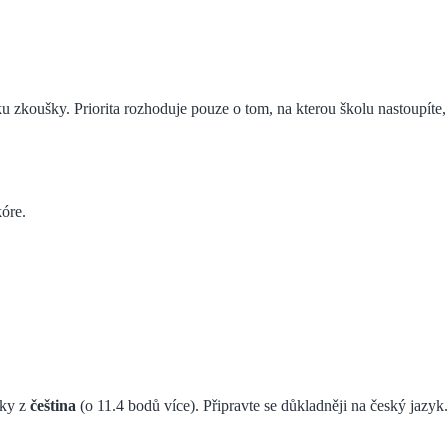
u zkoušky. Priorita rozhoduje pouze o tom, na kterou školu nastoupíte, po
óre.
dky z
čeština
(o
11.4
bodů více).
Připravte se důkladněji na český jazyk.