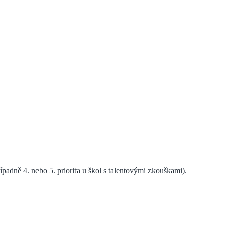
řípadně 4. nebo 5. priorita u škol s talentovými zkouškami
).