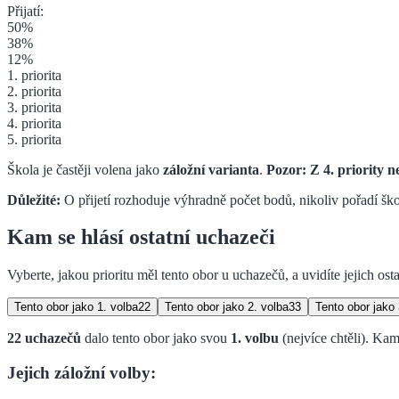
Přijatí:
50
%
38
%
12
%
1. priorita
2. priorita
3. priorita
4. priorita
5. priorita
Škola je častěji volena jako
záložní varianta
.
Pozor: Z
4. priority
ne
Důležité:
O přijetí rozhoduje výhradně počet bodů, nikoliv pořadí škol 
Kam se hlásí ostatní uchazeči
Vyberte, jakou prioritu měl tento obor u uchazečů, a uvidíte jejich osta
Tento obor jako
1. volba
22
Tento obor jako
2. volba
33
Tento obor jako
22
uchazečů
dalo tento obor jako svou
1. volbu
(nejvíce chtěli)
.
Kam 
Jejich záložní volby: