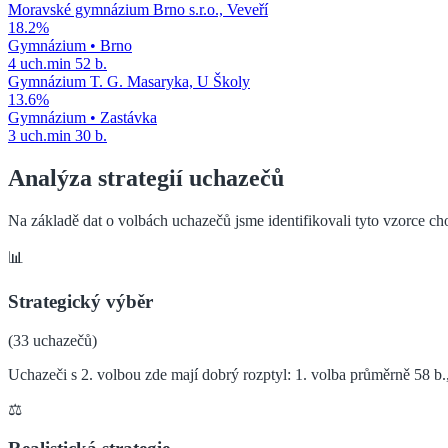
Moravské gymnázium Brno s.r.o., Veveří
18.2
%
Gymnázium
•
Brno
4
uch.
min
52
b.
Gymnázium T. G. Masaryka, U Školy
13.6
%
Gymnázium
•
Zastávka
3
uch.
min
30
b.
Analýza strategií uchazečů
Na základě dat o volbách uchazečů jsme identifikovali tyto vzorce ch
📊
Strategický výběr
(
33
uchazečů)
Uchazeči s 2. volbou zde mají dobrý rozptyl: 1. volba průměrně 58 b., 
⚖️