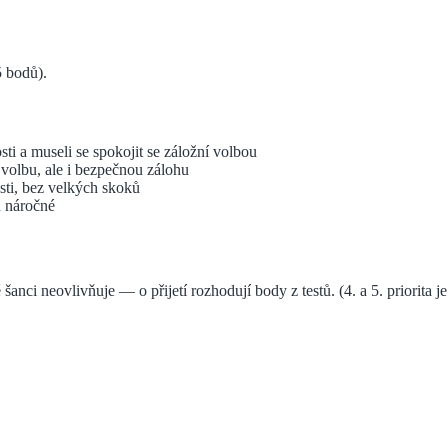
5 bodů).
sti a museli se spokojit se záložní volbou
. volbu, ale i bezpečnou zálohu
sti, bez velkých skoků
u náročné
 šanci neovlivňuje — o přijetí rozhodují body z testů.
(4. a 5. priorita