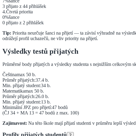
7
%
šance
3
přijato z
44
přihlášek
4
.
Čtvrtá
priorita
0
%
šance
0
přijato z
2
přihlášek
Tip:
Priorita neurčuje šanci na přijetí — ta závisí výhradně na výsledk
odrážejí profil uchazečů, ne vliv priority na přijetí.
Výsledky testů přijatých
Průměrné body přijatých a výsledky studenta s nejnižším celkovým sk
Čeština
max 50 b.
Průměr přijatých:
37.4
b.
Min. přijatý student:
34
b.
Matematika
max 50 b.
Průměr přijatých:
26.0
b.
Min. přijatý student:
13
b.
Minimální JPZ pro přijetí:
47
bodů
(ČJ
34
+ MA
13
=
47
bodů z max. 100)
Zajímavost:
Na této škole mají přijatí studenti v průměru lepší výsle
Profily přijatých studentů
?