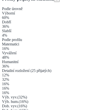
Podle úrovně
Výborní
60
%
Dobří
36
%
Slabší
4
%
Podle profilu
Matematici
16
%
Vyvážení
48
%
Humanitní
36
%
Detailní rozložení (
25
přijatých)
12
%
32
%
16
%
16
%
16
%
Výb. vyv.
(
32
%)
Výb. hum.
(
16
%)
Dob. vyv.
(
16
%)