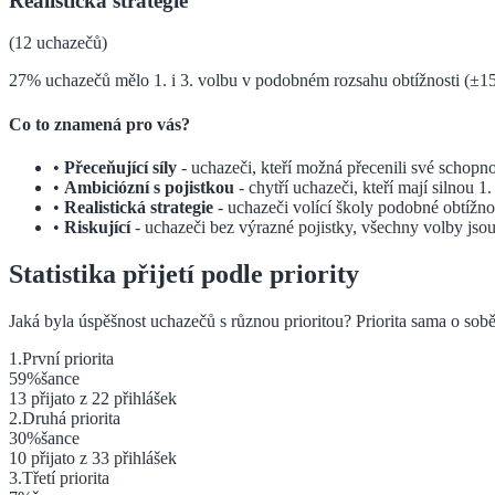
Realistická strategie
(
12
uchazečů)
27% uchazečů mělo 1. i 3. volbu v podobném rozsahu obtížnosti (±1
Co to znamená pro vás?
•
Přeceňující síly
- uchazeči, kteří možná přecenili své schopno
•
Ambiciózní s pojistkou
- chytří uchazeči, kteří mají silnou 1
•
Realistická strategie
- uchazeči volící školy podobné obtížno
•
Riskující
- uchazeči bez výrazné pojistky, všechny volby jso
Statistika přijetí podle priority
Jaká byla úspěšnost uchazečů s různou prioritou? Priorita sama o sobě
1
.
První
priorita
59
%
šance
13
přijato z
22
přihlášek
2
.
Druhá
priorita
30
%
šance
10
přijato z
33
přihlášek
3
.
Třetí
priorita