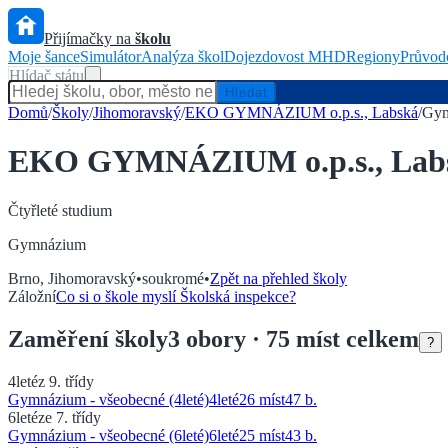
Přijímačky na
školu
Moje šance
Simulátor
Analýza škol
Dojezdovost MHD
Regiony
Průvod
Hlídač státu
Hledat
Domů
/
Školy
/
Jihomoravský
/
EKO GYMNÁZIUM o.p.s., Labská
/
Gym
EKO GYMNÁZIUM o.p.s., Lab
Čtyřleté
studium
Gymnázium
Brno
,
Jihomoravský
•
soukromé
•
Zpět na přehled školy
Záložní
Co si o škole myslí Školská inspekce?
Zaměření
školy
3
obory
· 75 míst celkem
?
4leté
z 9. třídy
Gymnázium - všeobecné (4leté)
4
leté
26 míst
47
b.
6leté
ze 7. třídy
Gymnázium - všeobecné (6leté)
6
leté
25 míst
43
b.