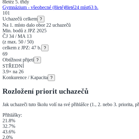
8leté
z 5. třídy
Gymnázium - všeobecné (8leté)
8
leté
24 míst
63
b.
101
Uchazečů celkem
?
Na 1. místo dalo obor
22
uchazečů
Min. bodů z JPZ 2025
ČJ
34
/
MA
13
(z max. 50 / 50)
celkem z JPZ:
47
b.
?
69
Obtížnost přijetí
?
STŘEDNÍ
3.9
×
na
26
Konkurence / Kapacita
?
Rozložení priorit uchazečů
Jak uchazeči tuto školu volí na své přihlášce (1., 2. nebo 3. priorita
, p
Přihlášky:
21.8
%
32.7
%
43.6
%
2.0
%