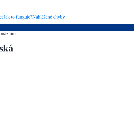
ce
Jak to funguje?
Nahlášené chyby
názium
ská