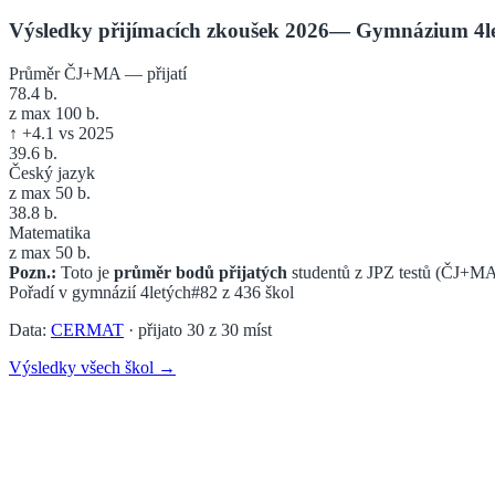
Výsledky přijímacích zkoušek 2026
—
Gymnázium 4le
Průměr ČJ+MA — přijatí
78.4
b.
z max 100 b.
↑
+
4.1
vs 2025
39.6
b.
Český jazyk
z max 50 b.
38.8
b.
Matematika
z max 50 b.
Pozn.:
Toto je
průměr bodů přijatých
studentů z JPZ testů (ČJ+MA
Pořadí v
gymnázií 4letých
#82
z
436
škol
Data:
CERMAT
· přijato
30
z
30
míst
Výsledky všech škol →