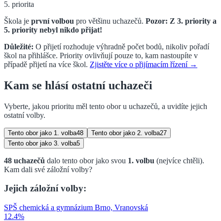
5. priorita
Škola je
první volbou
pro většinu uchazečů.
Pozor: Z
3. priority a
5. priority
nebyl nikdo přijat!
Důležité:
O přijetí rozhoduje výhradně počet bodů, nikoliv pořadí
škol na přihlášce. Priority ovlivňují pouze to, kam nastoupíte v
případě přijetí na více škol.
Zjistěte více o přijímacím řízení →
Kam se hlásí ostatní uchazeči
Vyberte, jakou prioritu měl tento obor u uchazečů, a uvidíte jejich
ostatní volby.
Tento obor jako
1. volba
48
Tento obor jako
2. volba
27
Tento obor jako
3. volba
5
48
uchazečů
dalo tento obor jako svou
1. volbu
(nejvíce chtěli)
.
Kam dali své záložní volby?
Jejich záložní volby:
SPŠ chemická a gymnázium Brno, Vranovská
12.4
%