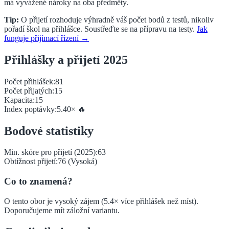
má vyvážené nároky na oba předměty.
Tip:
O přijetí rozhoduje výhradně váš počet bodů z testů, nikoliv
pořadí škol na přihlášce. Soustřeďte se na přípravu na testy.
Jak
funguje přijímací řízení →
Přihlášky a přijetí 2025
Počet přihlášek:
81
Počet přijatých:
15
Kapacita:
15
Index poptávky:
5.40
×
🔥
Bodové statistiky
Min. skóre pro přijetí (2025):
63
Obtížnost přijetí:
76
(
Vysoká
)
Co to znamená?
O tento obor je vysoký zájem (5.4× více přihlášek než míst).
Doporučujeme mít záložní variantu.