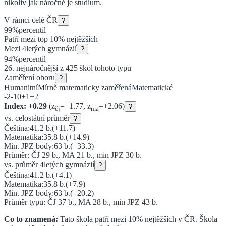
nikoliv jak náročné je studium.
V rámci celé ČR
?
99
%
percentil
Patří mezi top 10% nejtěžších
Mezi
4letých gymnázií
?
94
%
percentil
26
. nejnáročnější z
425
škol tohoto typu
Zaměření oboru
?
Humanitní
Mírně matematicky zaměřená
Matematické
-2
-1
0
+1
+2
Index:
+
0.29
(z
=
+
1.77
, z
=
+
2.06
)
?
čj
ma
vs. celostátní průměr
?
Čeština:
41.2
b.
(
+11.7
)
Matematika:
35.8
b.
(
+14.9
)
Min. JPZ body:
63
b.
(
+33.3
)
Průměr: ČJ
29
b., MA
21
b., min JPZ
30
b.
vs. průměr
4letých gymnázií
?
Čeština:
41.2
b.
(
+4.1
)
Matematika:
35.8
b.
(
+7.9
)
Min. JPZ body:
63
b.
(
+20.2
)
Průměr typu: ČJ
37
b., MA
28
b., min JPZ
43
b.
Co to znamená:
Tato škola patří mezi 10% nejtěžších v ČR.
Škola