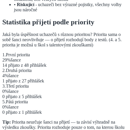
•
Riskující
- uchazeči bez výrazné pojistky, všechny volby
jsou náročné
Statistika přijetí podle priority
Jaká byla úspěšnost uchazečů s různou prioritou? Priorita sama o
sobě šanci neovlivňuje — o přijetí rozhodují body z testů.
(4. a 5.
priorita je možná u škol s talentovými zkouškami)
1
.
První
priorita
29
%
šance
14
přijato z
48
přihlášek
2
.
Druhá
priorita
4
%
šance
1
přijato z
27
přihlášek
3
.
Třetí
priorita
0
%
šance
0
přijato z
5
přihlášek
5
.
Pátá
priorita
0
%
šance
0
přijato z
1
přihlášek
Tip:
Priorita neurčuje šanci na přijetí — ta závisí výhradně na
výsledku zkoušky. Priorita rozhoduje pouze o tom, na kterou školu