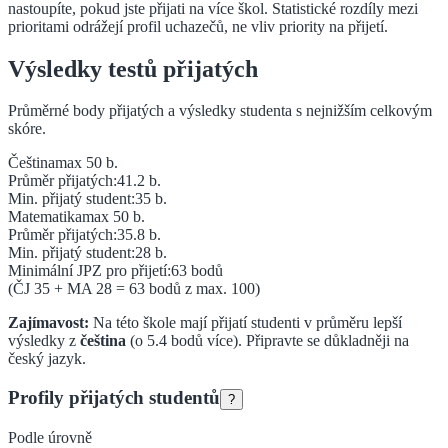
nastoupíte, pokud jste přijati na více škol. Statistické rozdíly mezi
prioritami odrážejí profil uchazečů, ne vliv priority na přijetí.
Výsledky testů přijatých
Průměrné body přijatých a výsledky studenta s nejnižším celkovým
skóre.
Čeština
max 50 b.
Průměr přijatých:
41.2
b.
Min. přijatý student:
35
b.
Matematika
max 50 b.
Průměr přijatých:
35.8
b.
Min. přijatý student:
28
b.
Minimální JPZ pro přijetí:
63
bodů
(ČJ
35
+ MA
28
=
63
bodů z max. 100)
Zajímavost:
Na této škole mají přijatí studenti v průměru lepší
výsledky z
čeština
(o
5.4
bodů více).
Připravte se důkladněji na
český jazyk.
Profily přijatých studentů
?
Podle úrovně