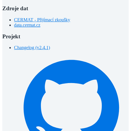
Zdroje dat
CERMAT - Přijímací zkoušky
data.cermat.cz
Projekt
Changelog (v2.4.1)