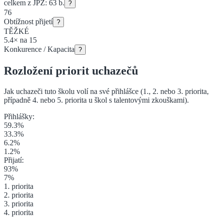
celkem z JPZ:
63
b.
?
76
Obtížnost přijetí
?
TĚŽKÉ
5.4
×
na
15
Konkurence / Kapacita
?
Rozložení priorit uchazečů
Jak uchazeči tuto školu volí na své přihlášce (1., 2. nebo 3. priorita
,
případně 4. nebo 5. priorita u škol s talentovými zkouškami
).
Přihlášky:
59.3
%
33.3
%
6.2
%
1.2
%
Přijatí:
93
%
7
%
1. priorita
2. priorita
3. priorita
4. priorita