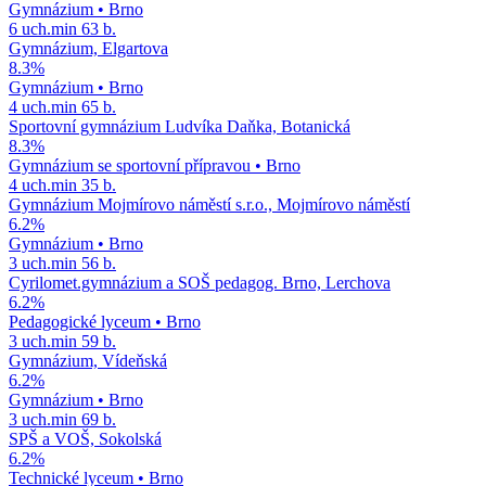
Gymnázium
•
Brno
6
uch.
min
63
b.
Gymnázium, Elgartova
8.3
%
Gymnázium
•
Brno
4
uch.
min
65
b.
Sportovní gymnázium Ludvíka Daňka, Botanická
8.3
%
Gymnázium se sportovní přípravou
•
Brno
4
uch.
min
35
b.
Gymnázium Mojmírovo náměstí s.r.o., Mojmírovo náměstí
6.2
%
Gymnázium
•
Brno
3
uch.
min
56
b.
Cyrilomet.gymnázium a SOŠ pedagog. Brno, Lerchova
6.2
%
Pedagogické lyceum
•
Brno
3
uch.
min
59
b.
Gymnázium, Vídeňská
6.2
%
Gymnázium
•
Brno
3
uch.
min
69
b.
SPŠ a VOŠ, Sokolská
6.2
%
Technické lyceum
•
Brno