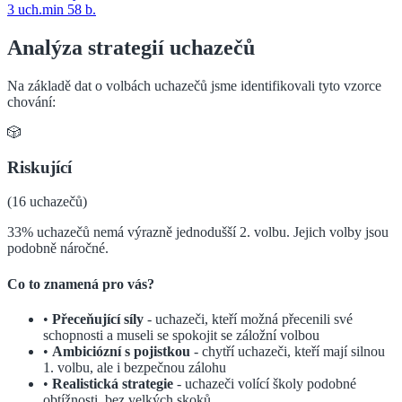
3
uch.
min
58
b.
Analýza strategií uchazečů
Na základě dat o volbách uchazečů jsme identifikovali tyto vzorce
chování:
🎲
Riskující
(
16
uchazečů)
33% uchazečů nemá výrazně jednodušší 2. volbu. Jejich volby jsou
podobně náročné.
Co to znamená pro vás?
•
Přeceňující síly
- uchazeči, kteří možná přecenili své
schopnosti a museli se spokojit se záložní volbou
•
Ambiciózní s pojistkou
- chytří uchazeči, kteří mají silnou
1. volbu, ale i bezpečnou zálohu
•
Realistická strategie
- uchazeči volící školy podobné
obtížnosti, bez velkých skoků