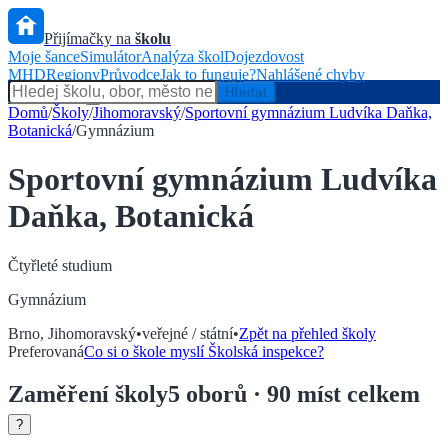
Přijímačky na
školu
Moje šance
Simulátor
Analýza škol
Dojezdovost
MHD
Regiony
Průvodce
Jak to funguje?
Nahlášené chyby
Hlídač státu
Hledat
Domů
/
Školy
/
Jihomoravský
/
Sportovní gymnázium Ludvíka Daňka,
Botanická
/
Gymnázium
Sportovní gymnázium Ludvíka
Daňka, Botanická
Čtyřleté
studium
Gymnázium
Brno
,
Jihomoravský
•
veřejné / státní
•
Zpět na přehled školy
Preferovaná
Co si o škole myslí Školská inspekce?
Zaměření
školy
5
oborů
· 90 míst celkem
?