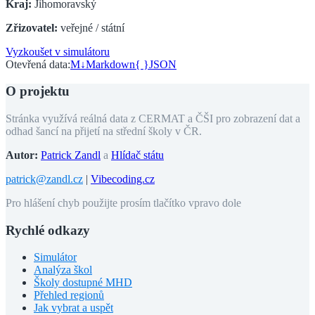
Kraj:
Jihomoravský
Zřizovatel:
veřejné / státní
Vyzkoušet v simulátoru
Otevřená data:
M↓
Markdown
{ }
JSON
O projektu
Stránka využívá reálná data z CERMAT a ČŠI pro zobrazení dat a
odhad šancí na přijetí na střední školy v ČR.
Autor:
Patrick Zandl
a
Hlídač státu
patrick@zandl.cz
|
Vibecoding.cz
Pro hlášení chyb použijte prosím tlačítko vpravo dole
Rychlé odkazy
Simulátor
Analýza škol
Školy dostupné MHD
Přehled regionů
Jak vybrat a uspět