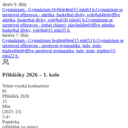
4leté
z 9. třídy
Gymnázium - Gymnázium čtyřleté
4
leté
15 míst
63
b.
Gymnázium se
sportovní přípravou - atletika, basketbal dívky, volejbal
4
leté
(dříve
atletika, basketbal dívky, volejbal
)
30 míst
41
b.
Gymnázium se
sportovní přípravou - fotbal chlapci, plavání
4
leté
(dříve
atletika,
basketbal dívky, volejbal
)
15 míst
35
b.
6leté
ze 7. třídy
Gymnázium - Gymnázium šestileté
6
leté
15 míst
53
b.
Gymnázium se
sportovní přípravou - sportovní gymnastika, judo, tenis,
triatlon
6
leté
(dříve
sportovní gymnastika, judo, tenis, triatlon
)
15
míst
22
b.
Přihlášky 2026 – 1. kolo
Velmi vysoká
konkurence
81
Přihlášek 2026
15
Míst
(2025:
15
)
5.4
×
Poptávka
(přihlášek na místo)