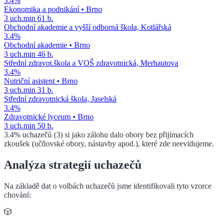
3.4
%
Ekonomika a podnikání
•
Brno
3
uch.
min
61
b.
Obchodní akademie a vyšší odborná škola, Kotlářská
3.4
%
Obchodní akademie
•
Brno
3
uch.
min
46
b.
Střední zdravot.škola a VOŠ zdravotnická, Merhautova
3.4
%
Nutriční asistent
•
Brno
3
uch.
min
31
b.
Střední zdravotnická škola, Jaselská
3.4
%
Zdravotnické lyceum
•
Brno
3
uch.
min
50
b.
3.4
%
uchazečů (
3
) si jako zálohu dalo obory bez přijímacích
zkoušek (učňovské obory, nástavby apod.), které zde neevidujeme.
Analýza strategií uchazečů
Na základě dat o volbách uchazečů jsme identifikovali tyto vzorce
chování:
🎲