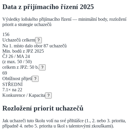
Data z přijímacího řízení 2025
Výsledky loňského přijímacího řízení — minimální body, rozložení
priorit a strategie uchazečů
156
Uchazečů celkem
?
Na 1. místo dalo obor
87
uchazečů
Min. bodů z JPZ 2025
ČJ
26
/
MA
24
(z max. 50 / 50)
celkem z JPZ:
50
b.
?
69
Obtížnost přijetí
?
STŘEDNÍ
7.1
×
na
22
Konkurence / Kapacita
?
Rozložení priorit uchazečů
Jak uchazeči tuto školu volí na své přihlášce (1., 2. nebo 3. priorita
,
případně 4. nebo 5. priorita u škol s talentovými zkouškami
).