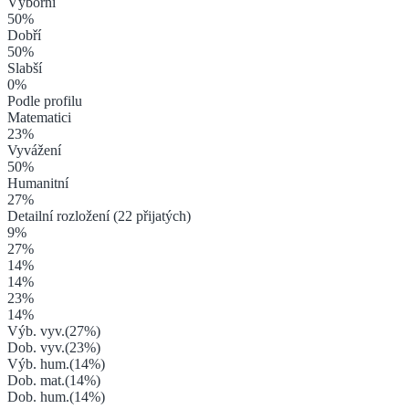
Výborní
50
%
Dobří
50
%
Slabší
0
%
Podle profilu
Matematici
23
%
Vyvážení
50
%
Humanitní
27
%
Detailní rozložení (
22
přijatých)
9
%
27
%
14
%
14
%
23
%
14
%
Výb. vyv.
(
27
%)
Dob. vyv.
(
23
%)
Výb. hum.
(
14
%)
Dob. mat.
(
14
%)
Dob. hum.
(
14
%)