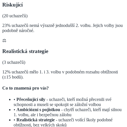
Riskující
(
20
uchazečů)
23% uchazečů nemá výrazně jednodušší 2. volbu. Jejich volby jsou
podobně náročné.
⚖️
Realistická strategie
(
3
uchazečů)
12% uchazečů mělo 1. i 3. volbu v podobném rozsahu obtížnosti
(±15 bodů).
Co to znamená pro vás?
•
Přeceňující síly
- uchazeči, kteří možná přecenili své
schopnosti a museli se spokojit se záložní volbou
•
Ambiciózní s pojistkou
- chytří uchazeči, kteří mají silnou
1. volbu, ale i bezpečnou zálohu
•
Realistická strategie
- uchazeči volící školy podobné
obtížnosti, bez velkých skoků