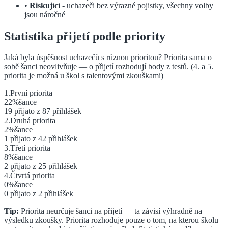
•
Riskující
- uchazeči bez výrazné pojistky, všechny volby
jsou náročné
Statistika přijetí podle priority
Jaká byla úspěšnost uchazečů s různou prioritou? Priorita sama o
sobě šanci neovlivňuje — o přijetí rozhodují body z testů.
(4. a 5.
priorita je možná u škol s talentovými zkouškami)
1
.
První
priorita
22
%
šance
19
přijato z
87
přihlášek
2
.
Druhá
priorita
2
%
šance
1
přijato z
42
přihlášek
3
.
Třetí
priorita
8
%
šance
2
přijato z
25
přihlášek
4
.
Čtvrtá
priorita
0
%
šance
0
přijato z
2
přihlášek
Tip:
Priorita neurčuje šanci na přijetí — ta závisí výhradně na
výsledku zkoušky. Priorita rozhoduje pouze o tom, na kterou školu