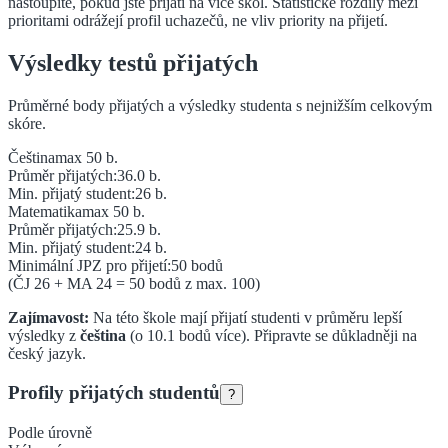
nastoupíte, pokud jste přijati na více škol. Statistické rozdíly mezi
prioritami odrážejí profil uchazečů, ne vliv priority na přijetí.
Výsledky testů přijatých
Průměrné body přijatých a výsledky studenta s nejnižším celkovým
skóre.
Čeština
max 50 b.
Průměr přijatých:
36.0
b.
Min. přijatý student:
26
b.
Matematika
max 50 b.
Průměr přijatých:
25.9
b.
Min. přijatý student:
24
b.
Minimální JPZ pro přijetí:
50
bodů
(ČJ
26
+ MA
24
=
50
bodů z max. 100)
Zajímavost:
Na této škole mají přijatí studenti v průměru lepší
výsledky z
čeština
(o
10.1
bodů více).
Připravte se důkladněji na
český jazyk.
Profily přijatých studentů
?
Podle úrovně