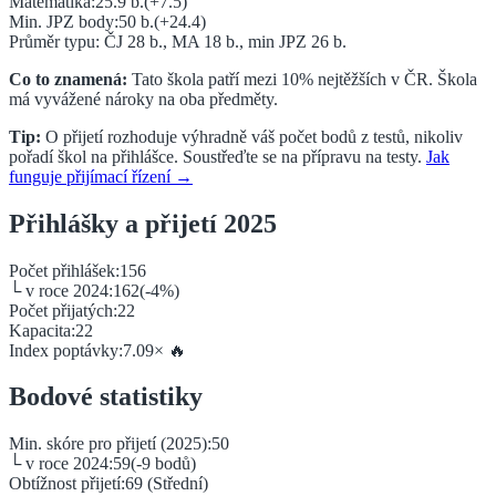
Matematika:
25.9
b.
(
+7.5
)
Min. JPZ body:
50
b.
(
+24.4
)
Průměr typu: ČJ
28
b., MA
18
b., min JPZ
26
b.
Co to znamená:
Tato škola patří mezi 10% nejtěžších v ČR.
Škola
má vyvážené nároky na oba předměty.
Tip:
O přijetí rozhoduje výhradně váš počet bodů z testů, nikoliv
pořadí škol na přihlášce. Soustřeďte se na přípravu na testy.
Jak
funguje přijímací řízení →
Přihlášky a přijetí 2025
Počet přihlášek:
156
└ v roce 2024:
162
(
-4
%)
Počet přijatých:
22
Kapacita:
22
Index poptávky:
7.09
×
🔥
Bodové statistiky
Min. skóre pro přijetí (2025):
50
└ v roce 2024:
59
(
-9
bodů)
Obtížnost přijetí:
69
(
Střední
)