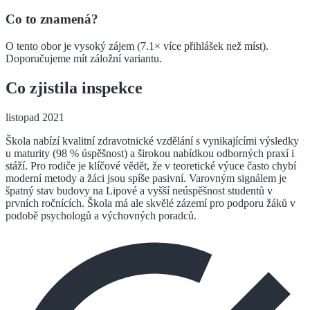
Co to znamená?
O tento obor je vysoký zájem (7.1× více přihlášek než míst).
Doporučujeme mít záložní variantu.
Co zjistila inspekce
listopad 2021
Škola nabízí kvalitní zdravotnické vzdělání s vynikajícími výsledky
u maturity (98 % úspěšnost) a širokou nabídkou odborných praxí i
stáží. Pro rodiče je klíčové vědět, že v teoretické výuce často chybí
moderní metody a žáci jsou spíše pasivní. Varovným signálem je
špatný stav budovy na Lipové a vyšší neúspěšnost studentů v
prvních ročnících. Škola má ale skvělé zázemí pro podporu žáků v
podobě psychologů a výchovných poradců.