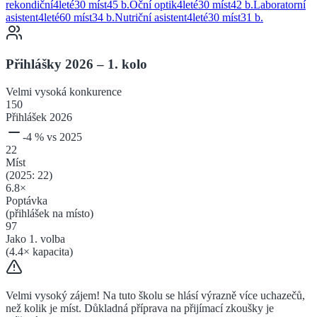
rekondiční
4
leté
30 míst
45
b.
Oční optik
4
leté
30 míst
42
b.
Laboratorní
asistent
4
leté
60 míst
34
b.
Nutriční asistent
4
leté
30 míst
31
b.
Přihlášky 2026 – 1. kolo
Velmi vysoká
konkurence
150
Přihlášek 2026
-4
% vs 2025
22
Míst
(2025:
22
)
6.8
×
Poptávka
(přihlášek na místo)
97
Jako 1. volba
(
4.4
× kapacita)
Velmi vysoký zájem! Na tuto školu se hlásí výrazně více uchazečů,
než kolik je míst. Důkladná příprava na přijímací zkoušky je