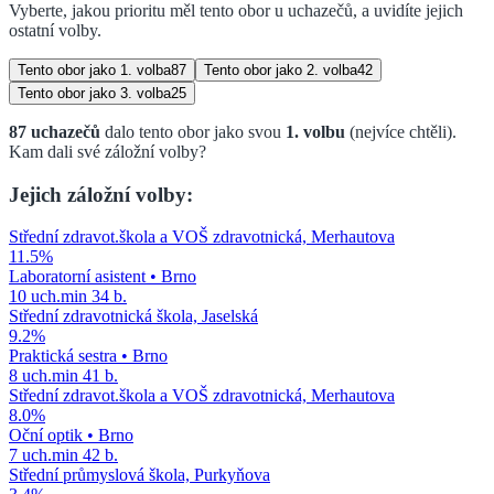
Vyberte, jakou prioritu měl tento obor u uchazečů, a uvidíte jejich
ostatní volby.
Tento obor jako
1. volba
87
Tento obor jako
2. volba
42
Tento obor jako
3. volba
25
87
uchazečů
dalo tento obor jako svou
1. volbu
(nejvíce chtěli)
.
Kam dali své záložní volby?
Jejich záložní volby:
Střední zdravot.škola a VOŠ zdravotnická, Merhautova
11.5
%
Laboratorní asistent
•
Brno
10
uch.
min
34
b.
Střední zdravotnická škola, Jaselská
9.2
%
Praktická sestra
•
Brno
8
uch.
min
41
b.
Střední zdravot.škola a VOŠ zdravotnická, Merhautova
8.0
%
Oční optik
•
Brno
7
uch.
min
42
b.
Střední průmyslová škola, Purkyňova