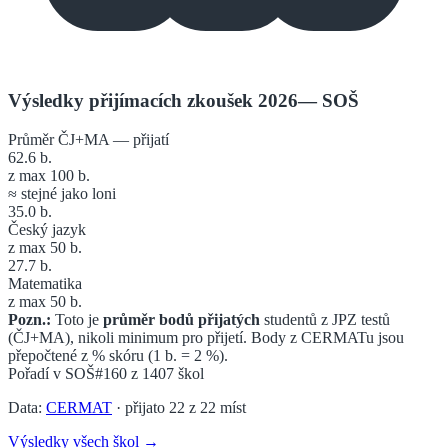
Výsledky přijímacích zkoušek 2026
—
SOŠ
Průměr ČJ+MA — přijatí
62.6
b.
z max 100 b.
≈ stejné jako loni
35.0
b.
Český jazyk
z max 50 b.
27.7
b.
Matematika
z max 50 b.
Pozn.:
Toto je
průměr bodů přijatých
studentů z JPZ testů
(ČJ+MA), nikoli minimum pro přijetí. Body z CERMATu jsou
přepočtené z % skóru (1 b. = 2 %).
Pořadí v
SOŠ
#160
z
1407
škol
Data:
CERMAT
· přijato
22
z
22
míst
Výsledky všech škol →