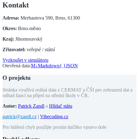
Kontakt
Adresa:
Merhautova 590, Brno, 61300
Okres:
Brno-město
Kraj:
Jihomoravský
Zřizovatel:
veřejné / státní
Vyzkoušet v simulátoru
Otevřená data:
M↓
Markdown
{ }
JSON
O projektu
Stránka využívá reálná data z CERMAT a ČŠI pro zobrazení dat a
odhad šancí na přijetí na střední školy v ČR.
Autor:
Patrick Zandl
a
Hlídač státu
patrick@zandl.cz
|
Vibecoding.cz
Pro hlášení chyb použijte prosím tlačítko vpravo dole