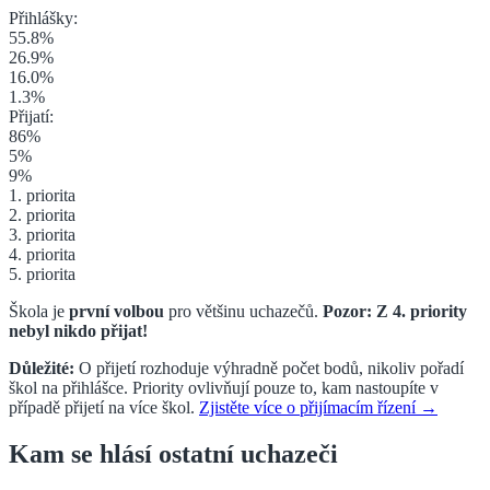
Přihlášky:
55.8
%
26.9
%
16.0
%
1.3
%
Přijatí:
86
%
5
%
9
%
1. priorita
2. priorita
3. priorita
4. priorita
5. priorita
Škola je
první volbou
pro většinu uchazečů.
Pozor: Z
4. priority
nebyl nikdo přijat!
Důležité:
O přijetí rozhoduje výhradně počet bodů, nikoliv pořadí
škol na přihlášce. Priority ovlivňují pouze to, kam nastoupíte v
případě přijetí na více škol.
Zjistěte více o přijímacím řízení →
Kam se hlásí ostatní uchazeči