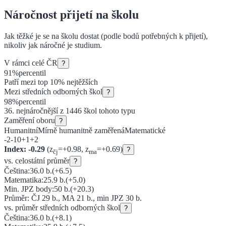
Náročnost přijetí na školu
Jak těžké je se na školu dostat (podle bodů potřebných k přijetí),
nikoliv jak náročné je studium.
V rámci celé ČR
?
91
%
percentil
Patří mezi top 10% nejtěžších
Mezi
středních odborných škol
?
98
%
percentil
36
. nejnáročnější z
1446
škol tohoto typu
Zaměření oboru
?
Humanitní
Mírně humanitně zaměřená
Matematické
-2
-1
0
+1
+2
Index:
-0.29
(z
=
+
0.98
, z
=
+
0.69
)
?
čj
ma
vs. celostátní průměr
?
Čeština:
36.0
b.
(
+6.5
)
Matematika:
25.9
b.
(
+5.0
)
Min. JPZ body:
50
b.
(
+20.3
)
Průměr: ČJ
29
b., MA
21
b., min JPZ
30
b.
vs. průměr
středních odborných škol
?
Čeština:
36.0
b.
(
+8.1
)