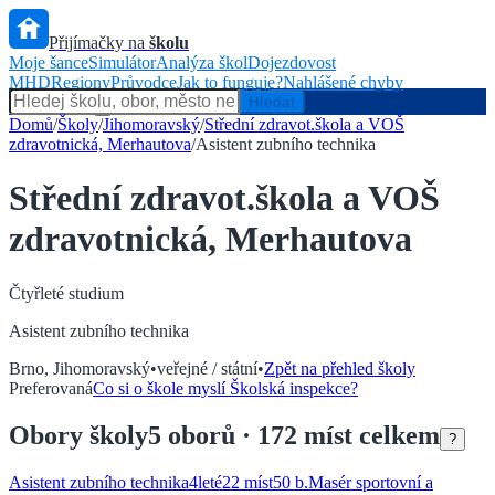
Přijímačky na
školu
Moje šance
Simulátor
Analýza škol
Dojezdovost
MHD
Regiony
Průvodce
Jak to funguje?
Nahlášené chyby
Hlídač státu
Hledat
Domů
/
Školy
/
Jihomoravský
/
Střední zdravot.škola a VOŠ
zdravotnická, Merhautova
/
Asistent zubního technika
Střední zdravot.škola a VOŠ
zdravotnická, Merhautova
Čtyřleté
studium
Asistent zubního technika
Brno
,
Jihomoravský
•
veřejné / státní
•
Zpět na přehled školy
Preferovaná
Co si o škole myslí Školská inspekce?
Obory
školy
5
oborů
· 172 míst celkem
?
Asistent zubního technika
4
leté
22 míst
50
b.
Masér sportovní a