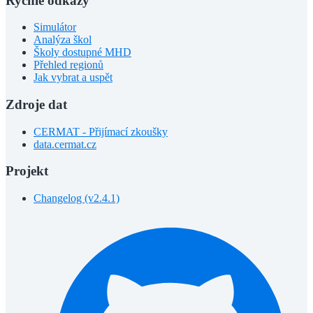
Rychlé odkazy
Simulátor
Analýza škol
Školy dostupné MHD
Přehled regionů
Jak vybrat a uspět
Zdroje dat
CERMAT - Přijímací zkoušky
data.cermat.cz
Projekt
Changelog (v2.4.1)