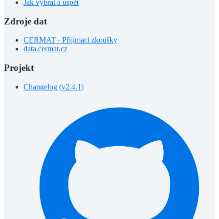
Jak vybrat a uspět
Zdroje dat
CERMAT - Přijímací zkoušky
data.cermat.cz
Projekt
Changelog (v2.4.1)