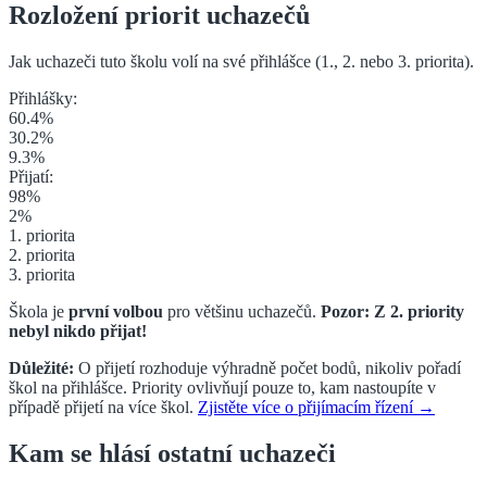
Rozložení priorit uchazečů
Jak uchazeči tuto školu volí na své přihlášce (1., 2. nebo 3. priorita
).
Přihlášky:
60.4
%
30.2
%
9.3
%
Přijatí:
98
%
2
%
1. priorita
2. priorita
3. priorita
Škola je
první volbou
pro většinu uchazečů.
Pozor: Z
2. priority
nebyl nikdo přijat!
Důležité:
O přijetí rozhoduje výhradně počet bodů, nikoliv pořadí
škol na přihlášce. Priority ovlivňují pouze to, kam nastoupíte v
případě přijetí na více škol.
Zjistěte více o přijímacím řízení →
Kam se hlásí ostatní uchazeči