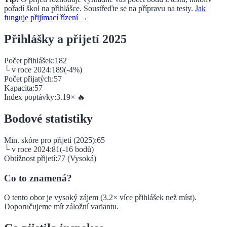
pořadí škol na přihlášce. Soustřeďte se na přípravu na testy.
Jak
funguje přijímací řízení →
Přihlášky a přijetí 2025
Počet přihlášek:
182
└ v roce 2024:
189
(
-4
%)
Počet přijatých:
57
Kapacita:
57
Index poptávky:
3.19
×
🔥
Bodové statistiky
Min. skóre pro přijetí (2025):
65
└ v roce 2024:
81
(
-16
bodů)
Obtížnost přijetí:
77
(
Vysoká
)
Co to znamená?
O tento obor je vysoký zájem (3.2× více přihlášek než míst).
Doporučujeme mít záložní variantu.