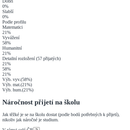
Dobří
0
%
Slabší
0
%
Podle profilu
Matematici
21
%
Vyvážení
58
%
Humanitní
21
%
Detailní rozložení (
57
přijatých)
21
%
58
%
21
%
Výb. vyv.
(
58
%)
Výb. mat.
(
21
%)
Výb. hum.
(
21
%)
Náročnost přijetí na školu
Jak těžké je se na školu dostat (podle bodů potřebných k přijetí),
nikoliv jak náročné je studium.
V rámci celé ČR