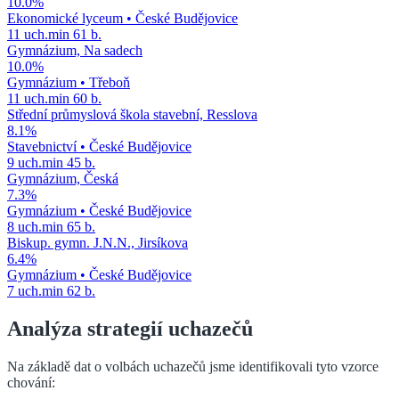
10.0
%
Ekonomické lyceum
•
České Budějovice
11
uch.
min
61
b.
Gymnázium, Na sadech
10.0
%
Gymnázium
•
Třeboň
11
uch.
min
60
b.
Střední průmyslová škola stavební, Resslova
8.1
%
Stavebnictví
•
České Budějovice
9
uch.
min
45
b.
Gymnázium, Česká
7.3
%
Gymnázium
•
České Budějovice
8
uch.
min
65
b.
Biskup. gymn. J.N.N., Jirsíkova
6.4
%
Gymnázium
•
České Budějovice
7
uch.
min
62
b.
Analýza strategií uchazečů
Na základě dat o volbách uchazečů jsme identifikovali tyto vzorce
chování: