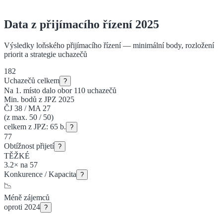
Data z přijímacího řízení 2025
Výsledky loňského přijímacího řízení — minimální body, rozložení
priorit a strategie uchazečů
182
Uchazečů celkem
?
Na 1. místo dalo obor
110
uchazečů
Min. bodů z JPZ 2025
ČJ
38
/
MA
27
(z max. 50 / 50)
celkem z JPZ:
65
b.
?
77
Obtížnost přijetí
?
TĚŽKÉ
3.2
×
na
57
Konkurence / Kapacita
?
📉
Méně
zájemců
oproti 2024
?