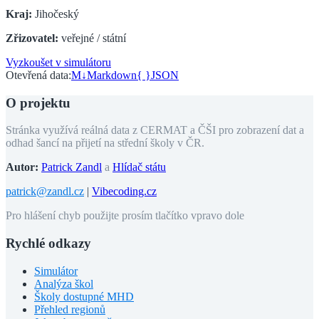
Kraj:
Jihočeský
Zřizovatel:
veřejné / státní
Vyzkoušet v simulátoru
Otevřená data:
M↓
Markdown
{ }
JSON
O projektu
Stránka využívá reálná data z CERMAT a ČŠI pro zobrazení dat a
odhad šancí na přijetí na střední školy v ČR.
Autor:
Patrick Zandl
a
Hlídač státu
patrick@zandl.cz
|
Vibecoding.cz
Pro hlášení chyb použijte prosím tlačítko vpravo dole
Rychlé odkazy
Simulátor
Analýza škol
Školy dostupné MHD
Přehled regionů