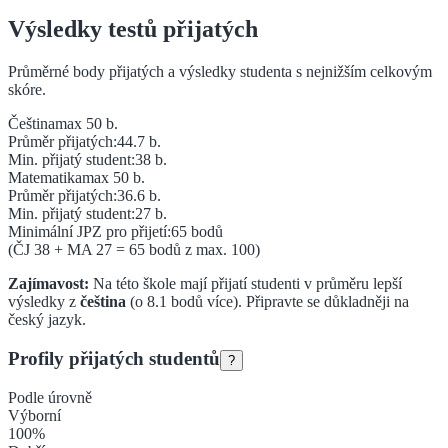
Výsledky testů přijatých
Průměrné body přijatých a výsledky studenta s nejnižším celkovým
skóre.
Čeština
max 50 b.
Průměr přijatých:
44.7
b.
Min. přijatý student:
38
b.
Matematika
max 50 b.
Průměr přijatých:
36.6
b.
Min. přijatý student:
27
b.
Minimální JPZ pro přijetí:
65
bodů
(ČJ
38
+ MA
27
=
65
bodů z max. 100)
Zajímavost:
Na této škole mají přijatí studenti v průměru lepší
výsledky z
čeština
(o
8.1
bodů více).
Připravte se důkladněji na
český jazyk.
Profily přijatých studentů
?
Podle úrovně
Výborní
100
%