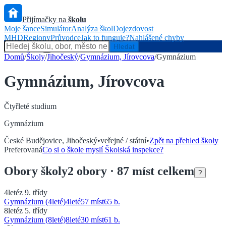
Přijímačky na
školu
Moje šance
Simulátor
Analýza škol
Dojezdovost
MHD
Regiony
Průvodce
Jak to funguje?
Nahlášené chyby
Hlídač státu
Hledat
Domů
/
Školy
/
Jihočeský
/
Gymnázium, Jírovcova
/
Gymnázium
Gymnázium, Jírovcova
Čtyřleté
studium
Gymnázium
České Budějovice
,
Jihočeský
•
veřejné / státní
•
Zpět na přehled školy
Preferovaná
Co si o škole myslí Školská inspekce?
Obory
školy
2
obory
· 87 míst celkem
?
4leté
z 9. třídy
Gymnázium (4leté)
4
leté
57 míst
65
b.
8leté
z 5. třídy
Gymnázium (8leté)
8
leté
30 míst
61
b.