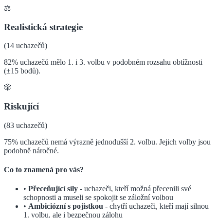
⚖️
Realistická strategie
(
14
uchazečů)
82% uchazečů mělo 1. i 3. volbu v podobném rozsahu obtížnosti
(±15 bodů).
🎲
Riskující
(
83
uchazečů)
75% uchazečů nemá výrazně jednodušší 2. volbu. Jejich volby jsou
podobně náročné.
Co to znamená pro vás?
•
Přeceňující síly
- uchazeči, kteří možná přecenili své
schopnosti a museli se spokojit se záložní volbou
•
Ambiciózní s pojistkou
- chytří uchazeči, kteří mají silnou
1. volbu, ale i bezpečnou zálohu