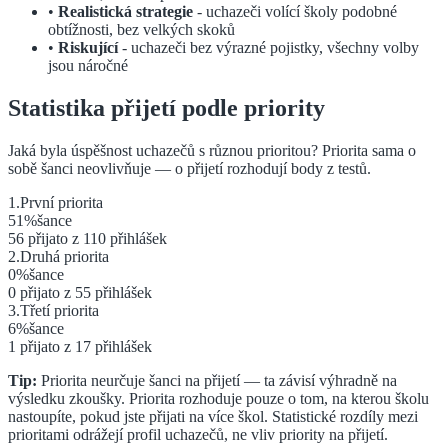
•
Realistická strategie
- uchazeči volící školy podobné
obtížnosti, bez velkých skoků
•
Riskující
- uchazeči bez výrazné pojistky, všechny volby
jsou náročné
Statistika přijetí podle priority
Jaká byla úspěšnost uchazečů s různou prioritou? Priorita sama o
sobě šanci neovlivňuje — o přijetí rozhodují body z testů.
1
.
První
priorita
51
%
šance
56
přijato z
110
přihlášek
2
.
Druhá
priorita
0
%
šance
0
přijato z
55
přihlášek
3
.
Třetí
priorita
6
%
šance
1
přijato z
17
přihlášek
Tip:
Priorita neurčuje šanci na přijetí — ta závisí výhradně na
výsledku zkoušky. Priorita rozhoduje pouze o tom, na kterou školu
nastoupíte, pokud jste přijati na více škol. Statistické rozdíly mezi
prioritami odrážejí profil uchazečů, ne vliv priority na přijetí.