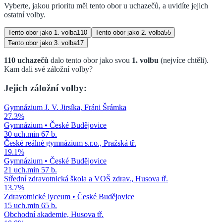
Vyberte, jakou prioritu měl tento obor u uchazečů, a uvidíte jejich
ostatní volby.
Tento obor jako
1. volba
110
Tento obor jako
2. volba
55
Tento obor jako
3. volba
17
110
uchazečů
dalo tento obor jako svou
1. volbu
(nejvíce chtěli)
.
Kam dali své záložní volby?
Jejich záložní volby:
Gymnázium J. V. Jirsíka, Fráni Šrámka
27.3
%
Gymnázium
•
České Budějovice
30
uch.
min
67
b.
České reálné gymnázium s.r.o., Pražská tř.
19.1
%
Gymnázium
•
České Budějovice
21
uch.
min
57
b.
Střední zdravotnická škola a VOŠ zdrav., Husova tř.
13.7
%
Zdravotnické lyceum
•
České Budějovice
15
uch.
min
65
b.
Obchodní akademie, Husova tř.