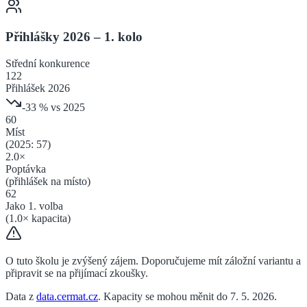
Přihlášky 2026 – 1. kolo
Střední
konkurence
122
Přihlášek 2026
-33
% vs 2025
60
Míst
(2025:
57
)
2.0
×
Poptávka
(přihlášek na místo)
62
Jako 1. volba
(
1.0
× kapacita)
O tuto školu je zvýšený zájem. Doporučujeme mít záložní variantu a
připravit se na přijímací zkoušky.
Data z
data.cermat.cz
. Kapacity se mohou měnit do 7. 5. 2026.