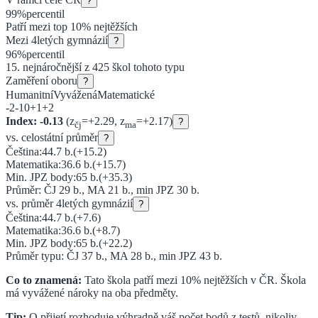
?
99
%
percentil
Patří mezi top 10% nejtěžších
Mezi
4letých gymnázií
?
96
%
percentil
15
. nejnáročnější z
425
škol tohoto typu
Zaměření oboru
?
Humanitní
Vyvážená
Matematické
-2
-1
0
+1
+2
Index:
-0.13
(z
=
+
2.29
, z
=
+
2.17
)
?
čj
ma
vs. celostátní průměr
?
Čeština:
44.7
b.
(
+15.2
)
Matematika:
36.6
b.
(
+15.7
)
Min. JPZ body:
65
b.
(
+35.3
)
Průměr: ČJ
29
b., MA
21
b., min JPZ
30
b.
vs. průměr
4letých gymnázií
?
Čeština:
44.7
b.
(
+7.6
)
Matematika:
36.6
b.
(
+8.7
)
Min. JPZ body:
65
b.
(
+22.2
)
Průměr typu: ČJ
37
b., MA
28
b., min JPZ
43
b.
Co to znamená:
Tato škola patří mezi 10% nejtěžších v ČR.
Škola
má vyvážené nároky na oba předměty.
Tip:
O přijetí rozhoduje výhradně váš počet bodů z testů, nikoliv