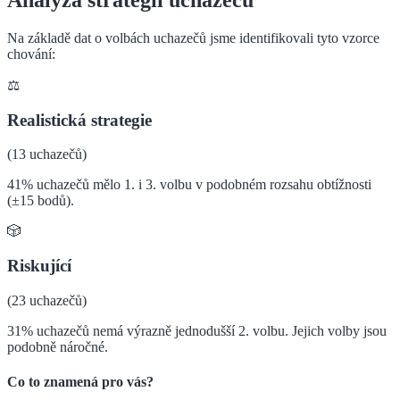
Na základě dat o volbách uchazečů jsme identifikovali tyto vzorce
chování:
⚖️
Realistická strategie
(
13
uchazečů)
41% uchazečů mělo 1. i 3. volbu v podobném rozsahu obtížnosti
(±15 bodů).
🎲
Riskující
(
23
uchazečů)
31% uchazečů nemá výrazně jednodušší 2. volbu. Jejich volby jsou
podobně náročné.
Co to znamená pro vás?