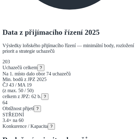
Data z přijímacího řízení 2025
Výsledky loňského přijímacího řízení — minimální body, rozložení
priorit a strategie uchazečů
203
Uchazečů celkem
?
Na 1. místo dalo obor
74
uchazečů
Min. bodů z JPZ 2025
ČJ
43
/
MA
19
(z max. 50 / 50)
celkem z JPZ:
62
b.
?
64
Obtížnost přijetí
?
STŘEDNÍ
3.4
×
na
60
Konkurence / Kapacita
?