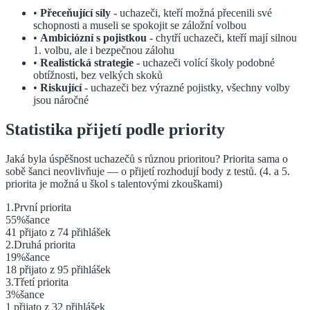
•
Přeceňující síly
- uchazeči, kteří možná přecenili své
schopnosti a museli se spokojit se záložní volbou
•
Ambiciózní s pojistkou
- chytří uchazeči, kteří mají silnou
1. volbu, ale i bezpečnou zálohu
•
Realistická strategie
- uchazeči volící školy podobné
obtížnosti, bez velkých skoků
•
Riskující
- uchazeči bez výrazné pojistky, všechny volby
jsou náročné
Statistika přijetí podle priority
Jaká byla úspěšnost uchazečů s různou prioritou? Priorita sama o
sobě šanci neovlivňuje — o přijetí rozhodují body z testů.
(4. a 5.
priorita je možná u škol s talentovými zkouškami)
1
.
První
priorita
55
%
šance
41
přijato z
74
přihlášek
2
.
Druhá
priorita
19
%
šance
18
přijato z
95
přihlášek
3
.
Třetí
priorita
3
%
šance
1
přijato z
32
přihlášek