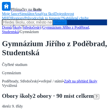
Přijímačky na
školu
Moje šance
Simulátor
Analýza škol
Dojezdovost
MHD
Regiony
Průvodce
Jak to funguje?
Nahlášené chyby
Hlídač státu
Hledat
Domů
/
Školy
/
Středočeský
/
Gymnázium Jiřího z Poděbrad,
Studentská
/
Gymnázium
Gymnázium Jiřího z Poděbrad,
Studentská
Čtyřleté
studium
Gymnázium
Poděbrady
,
Středočeský
•
veřejné / státní
•
Zpět na přehled školy
Vyvážená
Obory
školy
2
obory
· 90 míst celkem
?
4leté
z 9. třídy