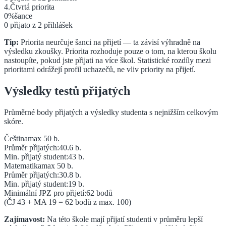
4
.
Čtvrtá
priorita
0
%
šance
0
přijato z
2
přihlášek
Tip:
Priorita neurčuje šanci na přijetí — ta závisí výhradně na
výsledku zkoušky. Priorita rozhoduje pouze o tom, na kterou školu
nastoupíte, pokud jste přijati na více škol. Statistické rozdíly mezi
prioritami odrážejí profil uchazečů, ne vliv priority na přijetí.
Výsledky testů přijatých
Průměrné body přijatých a výsledky studenta s nejnižším celkovým
skóre.
Čeština
max 50 b.
Průměr přijatých:
40.6
b.
Min. přijatý student:
43
b.
Matematika
max 50 b.
Průměr přijatých:
30.8
b.
Min. přijatý student:
19
b.
Minimální JPZ pro přijetí:
62
bodů
(ČJ
43
+ MA
19
=
62
bodů z max. 100)
Zajímavost:
Na této škole mají přijatí studenti v průměru lepší