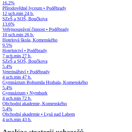
16.2
%
Přírodovědné lyceum
•
Poděbrady
12
uch.
min
24
b.
SZeŠ a SOŠ, Boučkova
13.6
%
Veřejnosprávní činnost
•
Poděbrady
10
uch.
min
26
b.
Hotelová škola, Komenského
9.5
%
Hotelnictví
•
Poděbrady
7
uch.
min
27
b.
SZeŠ a SOŠ, Boučkova
5.4
%
Veterinářství
•
Poděbrady
4
uch.
min
47
b.
Gymnázium Bohumila Hrabala, Komenského
5.4
%
Gymnázium
•
Nymburk
4
uch.
min
72
b.
Obchodní akademie, Komenského
5.4
%
Obchodní akademie
•
Lysá nad Labem
4
uch.
min
43
b.
Analýza strategií uchazečů