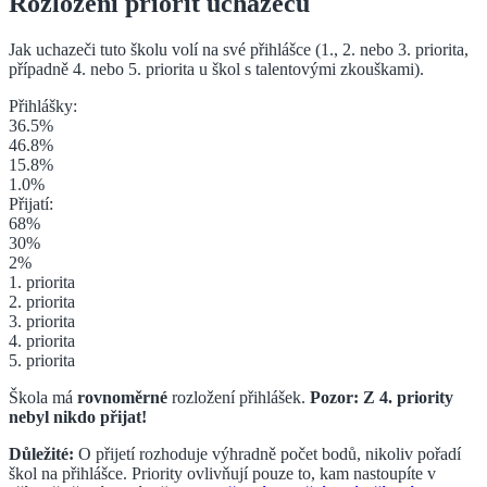
Rozložení priorit uchazečů
Jak uchazeči tuto školu volí na své přihlášce (1., 2. nebo 3. priorita
,
případně 4. nebo 5. priorita u škol s talentovými zkouškami
).
Přihlášky:
36.5
%
46.8
%
15.8
%
1.0
%
Přijatí:
68
%
30
%
2
%
1. priorita
2. priorita
3. priorita
4. priorita
5. priorita
Škola má
rovnoměrné
rozložení přihlášek.
Pozor: Z
4. priority
nebyl nikdo přijat!
Důležité:
O přijetí rozhoduje výhradně počet bodů, nikoliv pořadí
škol na přihlášce. Priority ovlivňují pouze to, kam nastoupíte v