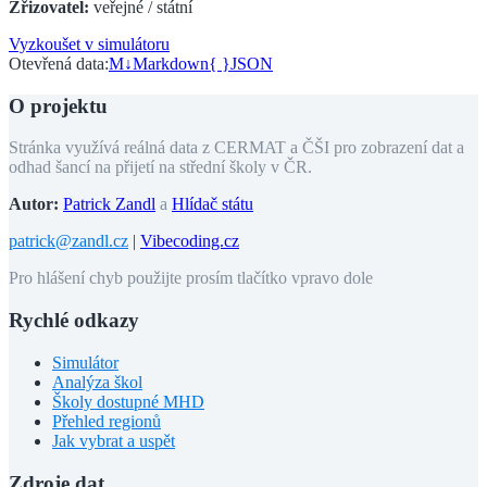
Zřizovatel:
veřejné / státní
Vyzkoušet v simulátoru
Otevřená data:
M↓
Markdown
{ }
JSON
O projektu
Stránka využívá reálná data z CERMAT a ČŠI pro zobrazení dat a
odhad šancí na přijetí na střední školy v ČR.
Autor:
Patrick Zandl
a
Hlídač státu
patrick@zandl.cz
|
Vibecoding.cz
Pro hlášení chyb použijte prosím tlačítko vpravo dole
Rychlé odkazy
Simulátor
Analýza škol
Školy dostupné MHD
Přehled regionů
Jak vybrat a uspět
Zdroje dat