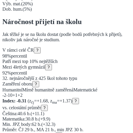
Výb. mat.
(
20
%)
Dob. hum.
(
5
%)
Náročnost přijetí na školu
Jak těžké je se na školu dostat (podle bodů potřebných k přijetí),
nikoliv jak náročné je studium.
V rámci celé ČR
?
98
%
percentil
Patří mezi top 10% nejtěžších
Mezi
4letých gymnázií
?
92
%
percentil
32
. nejnáročnější z
425
škol tohoto typu
Zaměření oboru
?
Humanitní
Mírně humanitně zaměřená
Matematické
-2
-1
0
+1
+2
Index:
-0.31
(z
=
+
1.68
, z
=
+
1.37
)
?
čj
ma
vs. celostátní průměr
?
Čeština:
40.6
b.
(
+11.1
)
Matematika:
30.8
b.
(
+9.9
)
Min. JPZ body:
62
b.
(
+32.3
)
Průměr: ČJ
29
b., MA
21
b., min JPZ
30
b.