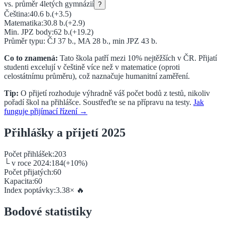
vs. průměr
4letých gymnázií
?
Čeština:
40.6
b.
(
+3.5
)
Matematika:
30.8
b.
(
+2.9
)
Min. JPZ body:
62
b.
(
+19.2
)
Průměr typu: ČJ
37
b., MA
28
b., min JPZ
43
b.
Co to znamená:
Tato škola patří mezi 10% nejtěžších v ČR.
Přijatí
studenti excelují v češtině více než v matematice (oproti
celostátnímu průměru), což naznačuje
humanitní zaměření.
Tip:
O přijetí rozhoduje výhradně váš počet bodů z testů, nikoliv
pořadí škol na přihlášce. Soustřeďte se na přípravu na testy.
Jak
funguje přijímací řízení →
Přihlášky a přijetí 2025
Počet přihlášek:
203
└ v roce 2024:
184
(
+
10
%)
Počet přijatých:
60
Kapacita:
60
Index poptávky:
3.38
×
🔥
Bodové statistiky