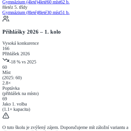
Gymnázium (4leté)
4
leté
60 míst
62
b.
8leté
z 5. třídy
Gymnázium (8leté)
8
leté
30 míst
51
b.
Přihlášky 2026 – 1. kolo
Vysoká
konkurence
166
Přihlášek 2026
-18
% vs 2025
60
Míst
(2025:
60
)
2.8
×
Poptávka
(přihlášek na místo)
69
Jako 1. volba
(
1.1
× kapacita)
O tuto školu je zvýšený zájem. Doporučujeme mít záložní variantu a