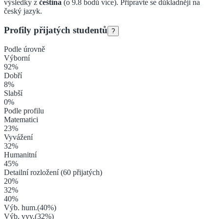
výsledky z
čeština
(o
9.8
bodů více).
Připravte se důkladněji na
český jazyk.
Profily přijatých studentů
?
Podle úrovně
Výborní
92
%
Dobří
8
%
Slabší
0
%
Podle profilu
Matematici
23
%
Vyvážení
32
%
Humanitní
45
%
Detailní rozložení (
60
přijatých)
20
%
32
%
40
%
Výb. hum.
(
40
%)
Výb. vyv.
(
32
%)