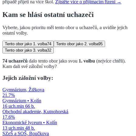
případě přijetí na více škol.
Zjistěte více o přijímacím řízení →
Kam se hlásí ostatní uchazeči
Vyberte, jakou prioritu měl tento obor u uchazečů, a uvidíte jejich
ostatní volby.
Tento obor jako
1. volba
74
Tento obor jako
2. volba
95
Tento obor jako
3. volba
32
74
uchazečů
dalo tento obor jako svou
1. volbu
(nejvíce chtěli)
.
Kam dali své záložní volby?
Jejich záložní volby:
Gymnázium, Žižkova
21.7
%
Gymnázium
•
Kolín
16
uch.
min
66
b.
Obchodní akademie, Kutnohorská
17.6
%
Ekonomické lyceum
•
Kolín
13
uch.
min
48
b.
SZeŠ a SOŠ, Boučkova