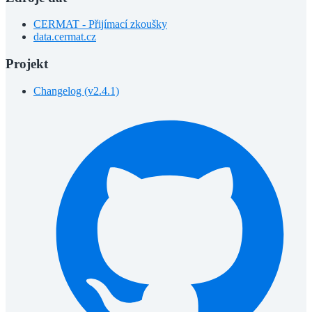
CERMAT - Přijímací zkoušky
data.cermat.cz
Projekt
Changelog (v2.4.1)