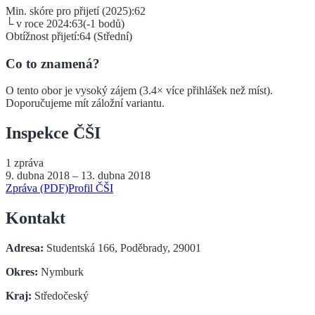
Min. skóre pro přijetí (2025):
62
└ v roce 2024:
63
(
-1
bodů)
Obtížnost přijetí:
64
(
Střední
)
Co to znamená?
O tento obor je vysoký zájem (3.4× více přihlášek než míst).
Doporučujeme mít záložní variantu.
Inspekce ČŠI
1
zpráva
9. dubna 2018
–
13. dubna 2018
Zpráva (PDF)
Profil ČŠI
Kontakt
Adresa:
Studentská 166, Poděbrady, 29001
Okres:
Nymburk
Kraj:
Středočeský