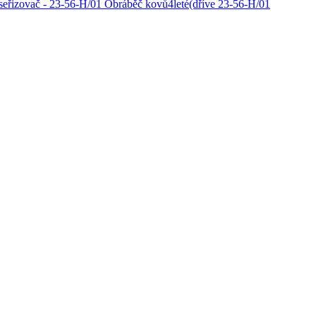
seřizovač - 23-56-H/01 Obráběč kovů
4
leté
(dříve
23-56-H/01