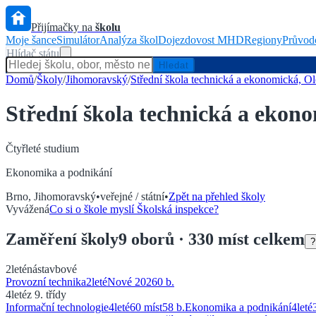
Přijímačky na
školu
Moje šance
Simulátor
Analýza škol
Dojezdovost MHD
Regiony
Průvod
Hlídač státu
Hledat
Domů
/
Školy
/
Jihomoravský
/
Střední škola technická a ekonomická, 
Střední škola technická a eko
Čtyřleté
studium
Ekonomika a podnikání
Brno
,
Jihomoravský
•
veřejné / státní
•
Zpět na přehled školy
Vyvážená
Co si o škole myslí Školská inspekce?
Zaměření
školy
9
oborů
· 330 míst celkem
?
2leté
nástavbové
Provozní technika
2
leté
Nové 2026
0
b.
4leté
z 9. třídy
Informační technologie
4
leté
60 míst
58
b.
Ekonomika a podnikání
4
leté