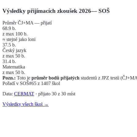
Výsledky přijímacích zkoušek 2026
—
SOŠ
Průměr ČJ+MA — přijatí
68.9
b.
z max 100 b.
≈ stejné jako loni
37.5
b.
Český jazyk
z max 50 b.
31.4
b.
Matematika
z max 50 b.
Pozn.:
Toto je
průměr bodů přijatých
studentů z JPZ testů (ČJ+MA
Pořadí v
SOŠ
#65
z
1407
škol
Data:
CERMAT
· přijato
30
z
30
míst
Výsledky všech škol →