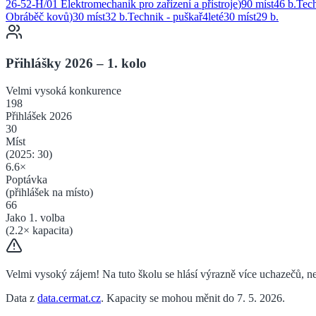
26-52-H/01 Elektromechanik pro zařízení a přístroje
)
90 míst
46
b.
Tec
Obráběč kovů
)
30 míst
32
b.
Technik - puškař
4
leté
30 míst
29
b.
Přihlášky 2026 – 1. kolo
Velmi vysoká
konkurence
198
Přihlášek 2026
30
Míst
(2025:
30
)
6.6
×
Poptávka
(přihlášek na místo)
66
Jako 1. volba
(
2.2
× kapacita)
Velmi vysoký zájem! Na tuto školu se hlásí výrazně více uchazečů, než
Data z
data.cermat.cz
. Kapacity se mohou měnit do 7. 5. 2026.