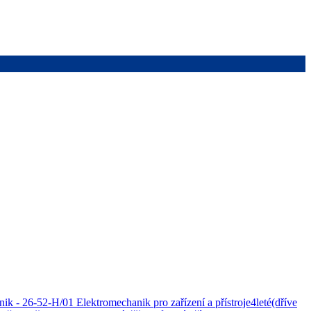
ik - 26-52-H/01 Elektromechanik pro zařízení a přístroje
4
leté
(dříve