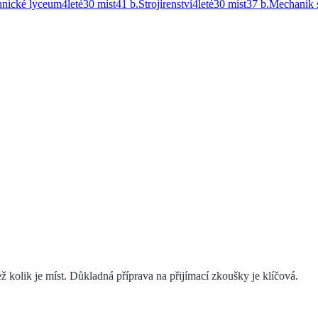
hnické lyceum
4
leté
30 míst
41
b.
Strojírenství
4
leté
30 míst
37
b.
Mechanik 
 kolik je míst. Důkladná příprava na přijímací zkoušky je klíčová.