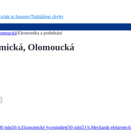
ce
Jak to funguje?
Nahlášené chyby
Olomoucká
/
Ekonomika a podnikání
nomická, Olomoucká
30 míst
56
b.
Ekonomické lyceum
4
leté
30 míst
53
b.
Mechanik elektrotechn