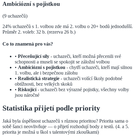
Ambiciózní s pojistkou
(
9
uchazečů)
24% uchazečů s 1. volbou zde má 2. volbu o 20+ bodů jednodušší.
Průměr 2. voleb: 32 b. (rezerva 26 b.)
Co to znamená pro vás?
•
Přeceňující síly
- uchazeči, kteří možná přecenili své
schopnosti a museli se spokojit se záložní volbou
•
Ambiciózní s pojistkou
- chytří uchazeči, kteří mají silnou
1. volbu, ale i bezpečnou zálohu
•
Realistická strategie
- uchazeči volící školy podobné
obtížnosti, bez velkých skoků
•
Riskující
- uchazeči bez výrazné pojistky, všechny volby
jsou náročné
Statistika přijetí podle priority
Jaká byla úspěšnost uchazečů s různou prioritou? Priorita sama o
sobě šanci neovlivňuje — o přijetí rozhodují body z testů.
(4. a 5.
priorita je možná u škol s talentovými zkouškami)