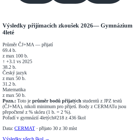
Výsledky přijímacích zkoušek 2026
—
Gymnázium
4leté
Průměr ČJ+MA — přijatí
69.4
b.
z max 100 b.
↑
+
3.1
vs 2025
38.2
b.
Český jazyk
z max 50 b.
31.2
b.
Matematika
z max 50 b.
Pozn.:
Toto je
průměr bodů přijatých
studentů z JPZ testů
(ČJ+MA), nikoli minimum pro přijetí. Body z CERMATu jsou
přepočtené z % skóru (1 b. = 2 %).
Pořadí v
gymnázií 4letých
#218
z
436
škol
Data:
CERMAT
· přijato
30
z
30
míst
Výsledky všech škol →