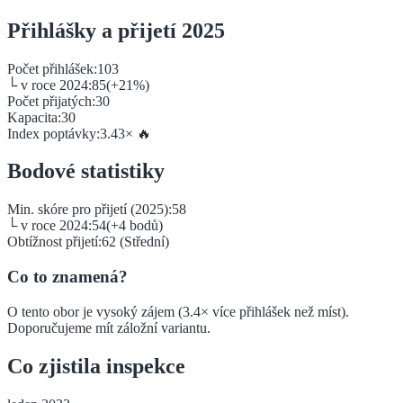
Přihlášky a přijetí 2025
Počet přihlášek:
103
└ v roce 2024:
85
(
+
21
%)
Počet přijatých:
30
Kapacita:
30
Index poptávky:
3.43
×
🔥
Bodové statistiky
Min. skóre pro přijetí (2025):
58
└ v roce 2024:
54
(
+
4
bodů)
Obtížnost přijetí:
62
(
Střední
)
Co to znamená?
O tento obor je vysoký zájem (3.4× více přihlášek než míst).
Doporučujeme mít záložní variantu.
Co zjistila inspekce