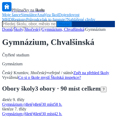
Přijímačky na
školu
Moje šance
Simulátor
Analýza škol
Dojezdovost
MHD
Regiony
Průvodce
Jak to funguje?
Nahlášené chyby
Hlídač státu
Hledat
Domů
/
Školy
/
Jihočeský
/
Gymnázium, Chvalšinská
/
Gymnázium
Gymnázium, Chvalšinská
Čtyřleté
studium
Gymnázium
Český Krumlov
,
Jihočeský
•
veřejné / státní
•
Zpět na přehled školy
Vyvážená
Co si o škole myslí Školská inspekce?
Obory
školy
3
obory
· 90 míst celkem
?
4leté
z 9. třídy
Gymnázium (4leté)
4
leté
30 míst
58
b.
6leté
ze 7. třídy
Gymnázium (6leté)
6
leté
30 míst
42
b.