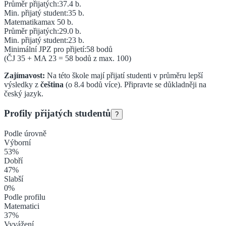
Průměr přijatých:
37.4
b.
Min. přijatý student:
35
b.
Matematika
max 50 b.
Průměr přijatých:
29.0
b.
Min. přijatý student:
23
b.
Minimální JPZ pro přijetí:
58
bodů
(ČJ
35
+ MA
23
=
58
bodů z max. 100)
Zajímavost:
Na této škole mají přijatí studenti v průměru lepší
výsledky z
čeština
(o
8.4
bodů více).
Připravte se důkladněji na
český jazyk.
Profily přijatých studentů
?
Podle úrovně
Výborní
53
%
Dobří
47
%
Slabší
0
%
Podle profilu
Matematici
37
%
Vyvážení