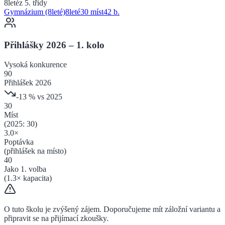
8leté
z 5. třídy
Gymnázium (8leté)
8
leté
30 míst
42
b.
Přihlášky 2026 – 1. kolo
Vysoká
konkurence
90
Přihlášek 2026
-13
% vs 2025
30
Míst
(2025:
30
)
3.0
×
Poptávka
(přihlášek na místo)
40
Jako 1. volba
(
1.3
× kapacita)
O tuto školu je zvýšený zájem. Doporučujeme mít záložní variantu a
připravit se na přijímací zkoušky.