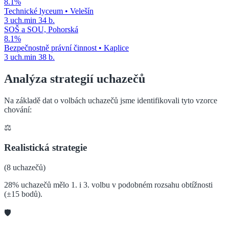
8.1
%
Technické lyceum
•
Velešín
3
uch.
min
34
b.
SOŠ a SOU, Pohorská
8.1
%
Bezpečnostně právní činnost
•
Kaplice
3
uch.
min
38
b.
Analýza strategií uchazečů
Na základě dat o volbách uchazečů jsme identifikovali tyto vzorce
chování:
⚖️
Realistická strategie
(
8
uchazečů)
28% uchazečů mělo 1. i 3. volbu v podobném rozsahu obtížnosti
(±15 bodů).
🛡️