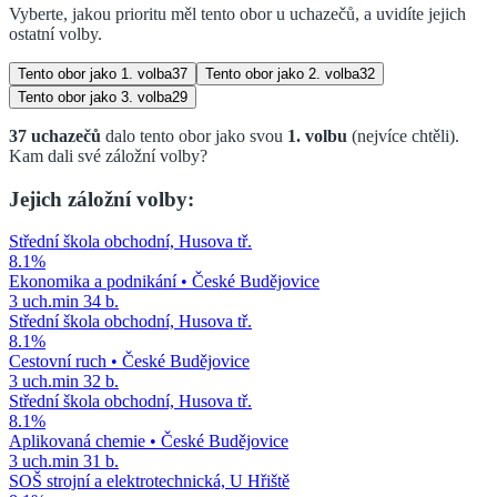
Vyberte, jakou prioritu měl tento obor u uchazečů, a uvidíte jejich
ostatní volby.
Tento obor jako
1. volba
37
Tento obor jako
2. volba
32
Tento obor jako
3. volba
29
37
uchazečů
dalo tento obor jako svou
1. volbu
(nejvíce chtěli)
.
Kam dali své záložní volby?
Jejich záložní volby:
Střední škola obchodní, Husova tř.
8.1
%
Ekonomika a podnikání
•
České Budějovice
3
uch.
min
34
b.
Střední škola obchodní, Husova tř.
8.1
%
Cestovní ruch
•
České Budějovice
3
uch.
min
32
b.
Střední škola obchodní, Husova tř.
8.1
%
Aplikovaná chemie
•
České Budějovice
3
uch.
min
31
b.
SOŠ strojní a elektrotechnická, U Hřiště