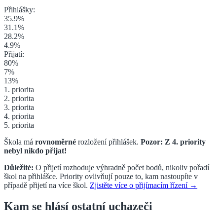
Přihlášky:
35.9
%
31.1
%
28.2
%
4.9
%
Přijatí:
80
%
7
%
13
%
1. priorita
2. priorita
3. priorita
4. priorita
5. priorita
Škola má
rovnoměrné
rozložení přihlášek.
Pozor: Z
4. priority
nebyl nikdo přijat!
Důležité:
O přijetí rozhoduje výhradně počet bodů, nikoliv pořadí
škol na přihlášce. Priority ovlivňují pouze to, kam nastoupíte v
případě přijetí na více škol.
Zjistěte více o přijímacím řízení →
Kam se hlásí ostatní uchazeči