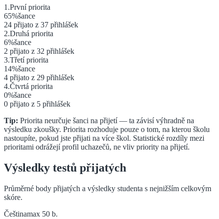
1
.
První
priorita
65
%
šance
24
přijato z
37
přihlášek
2
.
Druhá
priorita
6
%
šance
2
přijato z
32
přihlášek
3
.
Třetí
priorita
14
%
šance
4
přijato z
29
přihlášek
4
.
Čtvrtá
priorita
0
%
šance
0
přijato z
5
přihlášek
Tip:
Priorita neurčuje šanci na přijetí — ta závisí výhradně na
výsledku zkoušky. Priorita rozhoduje pouze o tom, na kterou školu
nastoupíte, pokud jste přijati na více škol. Statistické rozdíly mezi
prioritami odrážejí profil uchazečů, ne vliv priority na přijetí.
Výsledky testů přijatých
Průměrné body přijatých a výsledky studenta s nejnižším celkovým
skóre.
Čeština
max 50 b.