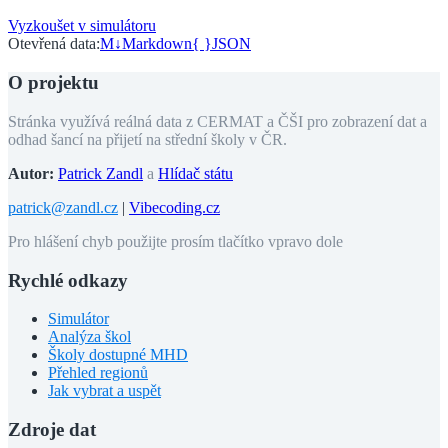
Vyzkoušet v simulátoru
Otevřená data:
M↓
Markdown
{ }
JSON
O projektu
Stránka využívá reálná data z CERMAT a ČŠI pro zobrazení dat a
odhad šancí na přijetí na střední školy v ČR.
Autor:
Patrick Zandl
a
Hlídač státu
patrick@zandl.cz
|
Vibecoding.cz
Pro hlášení chyb použijte prosím tlačítko vpravo dole
Rychlé odkazy
Simulátor
Analýza škol
Školy dostupné MHD
Přehled regionů
Jak vybrat a uspět
Zdroje dat