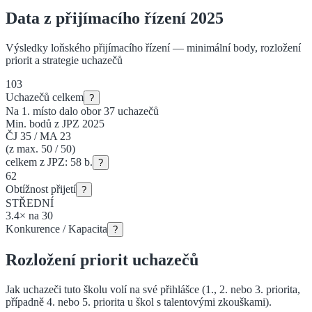
Data z přijímacího řízení 2025
Výsledky loňského přijímacího řízení — minimální body, rozložení
priorit a strategie uchazečů
103
Uchazečů celkem
?
Na 1. místo dalo obor
37
uchazečů
Min. bodů z JPZ 2025
ČJ
35
/
MA
23
(z max. 50 / 50)
celkem z JPZ:
58
b.
?
62
Obtížnost přijetí
?
STŘEDNÍ
3.4
×
na
30
Konkurence / Kapacita
?
Rozložení priorit uchazečů
Jak uchazeči tuto školu volí na své přihlášce (1., 2. nebo 3. priorita
,
případně 4. nebo 5. priorita u škol s talentovými zkouškami
).