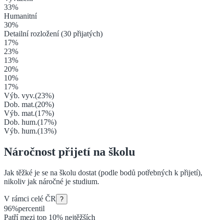
33
%
Humanitní
30
%
Detailní rozložení (
30
přijatých)
17
%
23
%
13
%
20
%
10
%
17
%
Výb. vyv.
(
23
%)
Dob. mat.
(
20
%)
Výb. mat.
(
17
%)
Dob. hum.
(
17
%)
Výb. hum.
(
13
%)
Náročnost přijetí na školu
Jak těžké je se na školu dostat (podle bodů potřebných k přijetí),
nikoliv jak náročné je studium.
V rámci celé ČR
?
96
%
percentil
Patří mezi top 10% nejtěžších