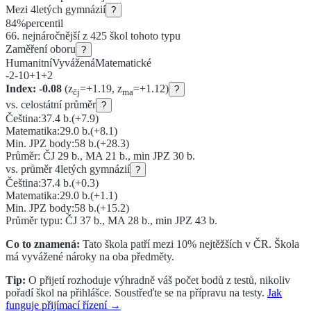
Mezi
4letých gymnázií
?
84
%
percentil
66
. nejnáročnější z
425
škol tohoto typu
Zaměření oboru
?
Humanitní
Vyvážená
Matematické
-2
-1
0
+1
+2
Index:
-0.08
(z
=
+
1.19
, z
=
+
1.12
)
?
čj
ma
vs. celostátní průměr
?
Čeština:
37.4
b.
(
+7.9
)
Matematika:
29.0
b.
(
+8.1
)
Min. JPZ body:
58
b.
(
+28.3
)
Průměr: ČJ
29
b., MA
21
b., min JPZ
30
b.
vs. průměr
4letých gymnázií
?
Čeština:
37.4
b.
(
+0.3
)
Matematika:
29.0
b.
(
+1.1
)
Min. JPZ body:
58
b.
(
+15.2
)
Průměr typu: ČJ
37
b., MA
28
b., min JPZ
43
b.
Co to znamená:
Tato škola patří mezi 10% nejtěžších v ČR.
Škola
má vyvážené nároky na oba předměty.
Tip:
O přijetí rozhoduje výhradně váš počet bodů z testů, nikoliv
pořadí škol na přihlášce. Soustřeďte se na přípravu na testy.
Jak
funguje přijímací řízení →