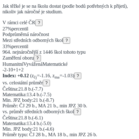
Jak těžké je se na školu dostat (podle bodů potřebných k přijetí),
nikoliv jak náročné je studium.
V rámci celé ČR
?
27
%
percentil
Podprůměrná náročnost
Mezi
středních odborných škol
?
33
%
percentil
964
. nejnáročnější z
1446
škol tohoto typu
Zaměření oboru
?
Humanitní
Vyvážená
Matematické
-2
-1
0
+1
+2
Index:
+
0.12
(z
=
-1.16
, z
=
-1.03
)
?
čj
ma
vs. celostátní průměr
?
Čeština:
21.8
b.
(
-7.7
)
Matematika:
13.4
b.
(
-7.5
)
Min. JPZ body:
21
b.
(
-8.7
)
Průměr: ČJ
29
b., MA
21
b., min JPZ
30
b.
vs. průměr
středních odborných škol
?
Čeština:
21.8
b.
(
-6.1
)
Matematika:
13.4
b.
(
-5.0
)
Min. JPZ body:
21
b.
(
-4.6
)
Průměr typu: ČJ
28
b., MA
18
b., min JPZ
26
b.