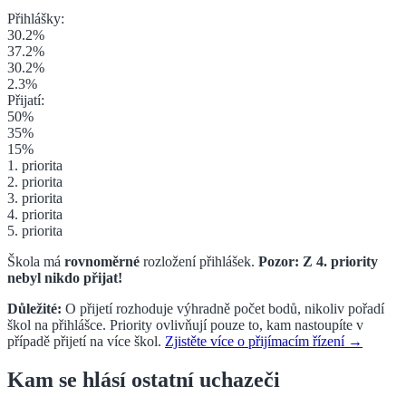
Přihlášky:
30.2
%
37.2
%
30.2
%
2.3
%
Přijatí:
50
%
35
%
15
%
1. priorita
2. priorita
3. priorita
4. priorita
5. priorita
Škola má
rovnoměrné
rozložení přihlášek.
Pozor: Z
4. priority
nebyl nikdo přijat!
Důležité:
O přijetí rozhoduje výhradně počet bodů, nikoliv pořadí
škol na přihlášce. Priority ovlivňují pouze to, kam nastoupíte v
případě přijetí na více škol.
Zjistěte více o přijímacím řízení →
Kam se hlásí ostatní uchazeči