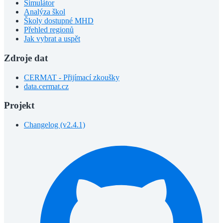
Simulátor
Analýza škol
Školy dostupné MHD
Přehled regionů
Jak vybrat a uspět
Zdroje dat
CERMAT - Přijímací zkoušky
data.cermat.cz
Projekt
Changelog (v2.4.1)