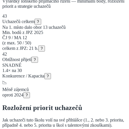
Výsledky loňského přijímacího řízení — minimální body, rozložení
priorit a strategie uchazečů
43
Uchazečů celkem
?
Na 1. místo dalo obor
13
uchazečů
Min. bodů z JPZ 2025
ČJ
9
/
MA
12
(z max. 50 / 50)
celkem z JPZ:
21
b.
?
42
Obtížnost přijetí
?
SNADNÉ
1.4
×
na
30
Konkurence / Kapacita
?
📉
Méně
zájemců
oproti 2024
?
Rozložení priorit uchazečů
Jak uchazeči tuto školu volí na své přihlášce (1., 2. nebo 3. priorita
,
případně 4. nebo 5. priorita u škol s talentovými zkouškami
).