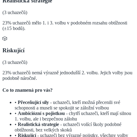
Realistická strategie
(
3
uchazečů)
23% uchazečů mělo 1. i 3. volbu v podobném rozsahu obtížnosti
(±15 bodů).
🎲
Riskující
(
3
uchazečů)
23% uchazečů nemá výrazně jednodušší 2. volbu. Jejich volby jsou
podobně náročné.
Co to znamená pro vás?
•
Přeceňující síly
- uchazeči, kteří možná přecenili své
schopnosti a museli se spokojit se záložní volbou
•
Ambiciózní s pojistkou
- chytří uchazeči, kteří mají silnou
1. volbu, ale i bezpečnou zálohu
•
Realistická strategie
- uchazeči volící školy podobné
obtížnosti, bez velkých skoků
•
Riskující
- uchazeči bez výrazné pojistky, všechny volby