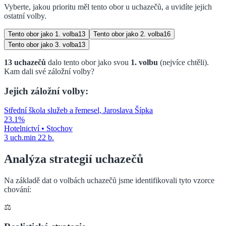
Vyberte, jakou prioritu měl tento obor u uchazečů, a uvidíte jejich
ostatní volby.
Tento obor jako
1. volba
13
Tento obor jako
2. volba
16
Tento obor jako
3. volba
13
13
uchazečů
dalo tento obor jako svou
1. volbu
(nejvíce chtěli)
.
Kam dali své záložní volby?
Jejich záložní volby:
Střední škola služeb a řemesel, Jaroslava Šípka
23.1
%
Hotelnictví
•
Stochov
3
uch.
min
22
b.
Analýza strategií uchazečů
Na základě dat o volbách uchazečů jsme identifikovali tyto vzorce
chování:
⚖️