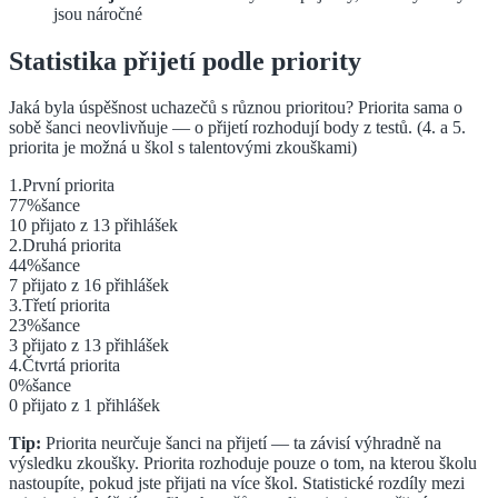
jsou náročné
Statistika přijetí podle priority
Jaká byla úspěšnost uchazečů s různou prioritou? Priorita sama o
sobě šanci neovlivňuje — o přijetí rozhodují body z testů.
(4. a 5.
priorita je možná u škol s talentovými zkouškami)
1
.
První
priorita
77
%
šance
10
přijato z
13
přihlášek
2
.
Druhá
priorita
44
%
šance
7
přijato z
16
přihlášek
3
.
Třetí
priorita
23
%
šance
3
přijato z
13
přihlášek
4
.
Čtvrtá
priorita
0
%
šance
0
přijato z
1
přihlášek
Tip:
Priorita neurčuje šanci na přijetí — ta závisí výhradně na
výsledku zkoušky. Priorita rozhoduje pouze o tom, na kterou školu
nastoupíte, pokud jste přijati na více škol. Statistické rozdíly mezi