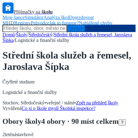
Přijímačky na
školu
Moje šance
Simulátor
Analýza škol
Dojezdovost
MHD
Regiony
Průvodce
Jak to funguje?
Nahlášené chyby
Hlídač státu
Hledat
Domů
/
Školy
/
Středočeský
/
Střední škola služeb a řemesel, Jaroslava
Šípka
/
Logistické a finanční služby
Střední škola služeb a řemesel,
Jaroslava Šípka
Čtyřleté
studium
Logistické a finanční služby
Stochov
,
Středočeský
•
veřejné / státní
•
Zpět na přehled školy
Vyvážená
Co si o škole myslí Školská inspekce?
Obory
školy
4
obory
· 90 míst celkem
?
2leté
nástavbové