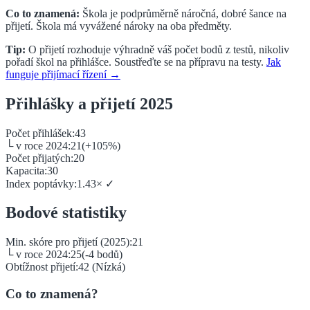
Co to znamená:
Škola je podprůměrně náročná, dobré šance na
přijetí.
Škola má vyvážené nároky na oba předměty.
Tip:
O přijetí rozhoduje výhradně váš počet bodů z testů, nikoliv
pořadí škol na přihlášce. Soustřeďte se na přípravu na testy.
Jak
funguje přijímací řízení →
Přihlášky a přijetí 2025
Počet přihlášek:
43
└ v roce 2024:
21
(
+
105
%)
Počet přijatých:
20
Kapacita:
30
Index poptávky:
1.43
×
✓
Bodové statistiky
Min. skóre pro přijetí (2025):
21
└ v roce 2024:
25
(
-4
bodů)
Obtížnost přijetí:
42
(
Nízká
)
Co to znamená?