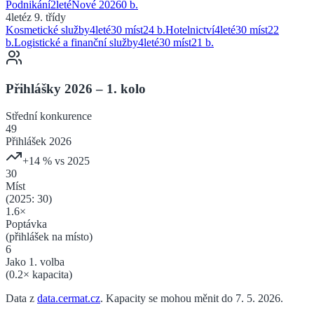
Podnikání
2
leté
Nové 2026
0
b.
4leté
z 9. třídy
Kosmetické služby
4
leté
30 míst
24
b.
Hotelnictví
4
leté
30 míst
22
b.
Logistické a finanční služby
4
leté
30 míst
21
b.
Přihlášky 2026 – 1. kolo
Střední
konkurence
49
Přihlášek 2026
+
14
% vs 2025
30
Míst
(2025:
30
)
1.6
×
Poptávka
(přihlášek na místo)
6
Jako 1. volba
(
0.2
× kapacita)
Data z
data.cermat.cz
. Kapacity se mohou měnit do 7. 5. 2026.