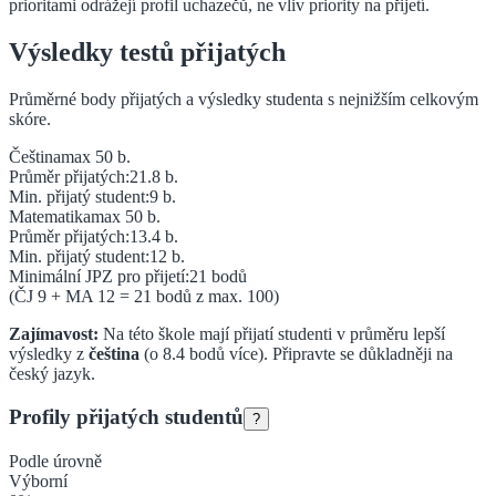
prioritami odrážejí profil uchazečů, ne vliv priority na přijetí.
Výsledky testů přijatých
Průměrné body přijatých a výsledky studenta s nejnižším celkovým
skóre.
Čeština
max 50 b.
Průměr přijatých:
21.8
b.
Min. přijatý student:
9
b.
Matematika
max 50 b.
Průměr přijatých:
13.4
b.
Min. přijatý student:
12
b.
Minimální JPZ pro přijetí:
21
bodů
(ČJ
9
+ MA
12
=
21
bodů z max. 100)
Zajímavost:
Na této škole mají přijatí studenti v průměru lepší
výsledky z
čeština
(o
8.4
bodů více).
Připravte se důkladněji na
český jazyk.
Profily přijatých studentů
?
Podle úrovně
Výborní