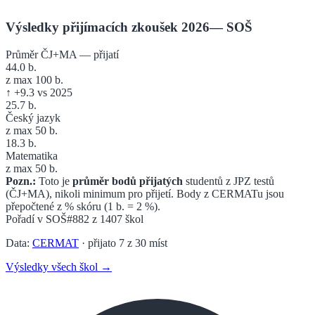
Výsledky přijímacích zkoušek 2026
—
SOŠ
Průměr ČJ+MA — přijatí
44.0
b.
z max 100 b.
↑
+
9.3
vs 2025
25.7
b.
Český jazyk
z max 50 b.
18.3
b.
Matematika
z max 50 b.
Pozn.:
Toto je
průměr bodů přijatých
studentů z JPZ testů
(ČJ+MA), nikoli minimum pro přijetí. Body z CERMATu jsou
přepočtené z % skóru (1 b. = 2 %).
Pořadí v
SOŠ
#882
z
1407
škol
Data:
CERMAT
· přijato
7
z
30
míst
Výsledky všech škol →