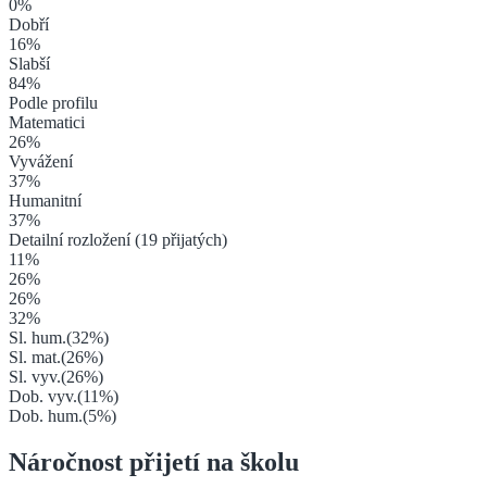
0
%
Dobří
16
%
Slabší
84
%
Podle profilu
Matematici
26
%
Vyvážení
37
%
Humanitní
37
%
Detailní rozložení (
19
přijatých)
11
%
26
%
26
%
32
%
Sl. hum.
(
32
%)
Sl. mat.
(
26
%)
Sl. vyv.
(
26
%)
Dob. vyv.
(
11
%)
Dob. hum.
(
5
%)
Náročnost přijetí na školu