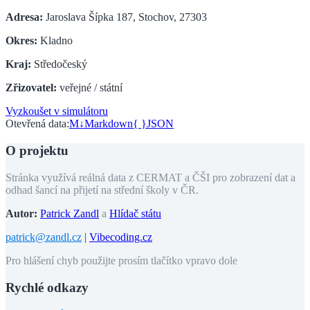
Adresa:
Jaroslava Šípka 187, Stochov, 27303
Okres:
Kladno
Kraj:
Středočeský
Zřizovatel:
veřejné / státní
Vyzkoušet v simulátoru
Otevřená data:
M↓
Markdown
{ }
JSON
O projektu
Stránka využívá reálná data z CERMAT a ČŠI pro zobrazení dat a
odhad šancí na přijetí na střední školy v ČR.
Autor:
Patrick Zandl
a
Hlídač státu
patrick@zandl.cz
|
Vibecoding.cz
Pro hlášení chyb použijte prosím tlačítko vpravo dole
Rychlé odkazy