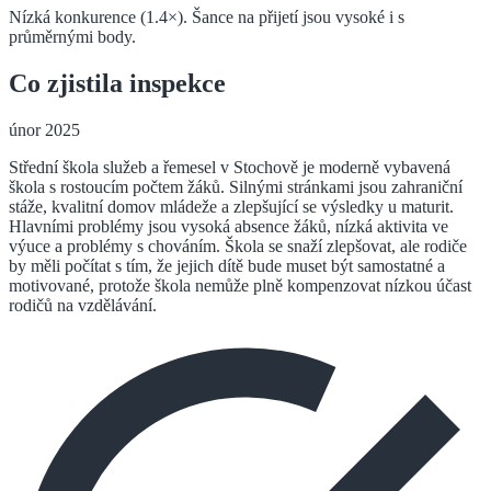
Nízká konkurence (1.4×). Šance na přijetí jsou vysoké i s
průměrnými body.
Co zjistila inspekce
únor 2025
Střední škola služeb a řemesel v Stochově je moderně vybavená
škola s rostoucím počtem žáků. Silnými stránkami jsou zahraniční
stáže, kvalitní domov mládeže a zlepšující se výsledky u maturit.
Hlavními problémy jsou vysoká absence žáků, nízká aktivita ve
výuce a problémy s chováním. Škola se snaží zlepšovat, ale rodiče
by měli počítat s tím, že jejich dítě bude muset být samostatné a
motivované, protože škola nemůže plně kompenzovat nízkou účast
rodičů na vzdělávání.