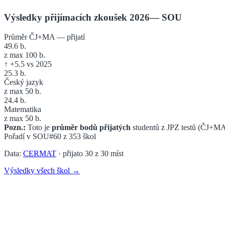
Výsledky přijímacích zkoušek 2026
—
SOU
Průměr ČJ+MA — přijatí
49.6
b.
z max 100 b.
↑
+
5.5
vs 2025
25.3
b.
Český jazyk
z max 50 b.
24.4
b.
Matematika
z max 50 b.
Pozn.:
Toto je
průměr bodů přijatých
studentů z JPZ testů (ČJ+MA
Pořadí v
SOU
#60
z
353
škol
Data:
CERMAT
· přijato
30
z
30
míst
Výsledky všech škol →