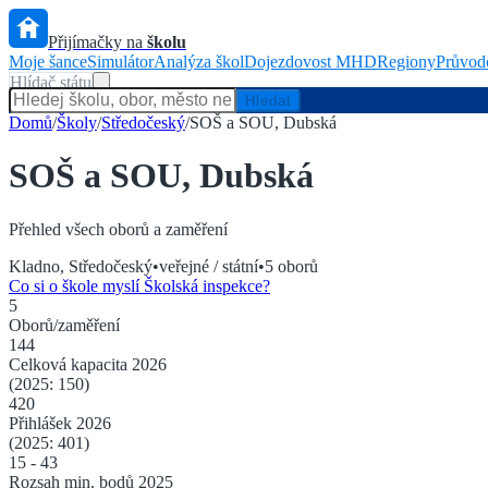
Přijímačky na
školu
Moje šance
Simulátor
Analýza škol
Dojezdovost MHD
Regiony
Průvod
Hlídač státu
Hledat
Domů
/
Školy
/
Středočeský
/
SOŠ a SOU, Dubská
SOŠ a SOU, Dubská
Přehled všech oborů a zaměření
Kladno
,
Středočeský
•
veřejné / státní
•
5
oborů
Co si o škole myslí Školská inspekce?
5
Oborů/zaměření
144
Celková kapacita
2026
(2025:
150
)
420
Přihlášek
2026
(2025:
401
)
15
-
43
Rozsah min. bodů 2025