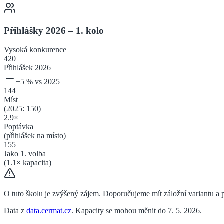
Přihlášky 2026 – 1. kolo
Vysoká
konkurence
420
Přihlášek 2026
+
5
% vs 2025
144
Míst
(2025:
150
)
2.9
×
Poptávka
(přihlášek na místo)
155
Jako 1. volba
(
1.1
× kapacita)
O tuto školu je zvýšený zájem. Doporučujeme mít záložní variantu a př
Data z
data.cermat.cz
. Kapacity se mohou měnit do 7. 5. 2026.