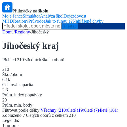
Přijímačky na
školu
Moje šance
Simulátor
Analýza škol
Dojezdovost
MHD
Regiony
Průvodce
Jak to funguje?
Nahlášené chyby
Hlídač státu
Hledat
Domů
/
Regiony
/
Jihočeský
Jihočeský kraj
Přehled
210
středních škol a oborů
210
Škol/oborů
6.1
k
Celková kapacita
2.3
Prům. index poptávky
29
Prům. min. body
Filtrovat podle délky:
Všechny (
210
)
8leté (
19
)
6leté (
7
)
4leté (
161
)
Zobrazeno
7
6
letých oborů z celkem
210
Legenda:
1. priorita