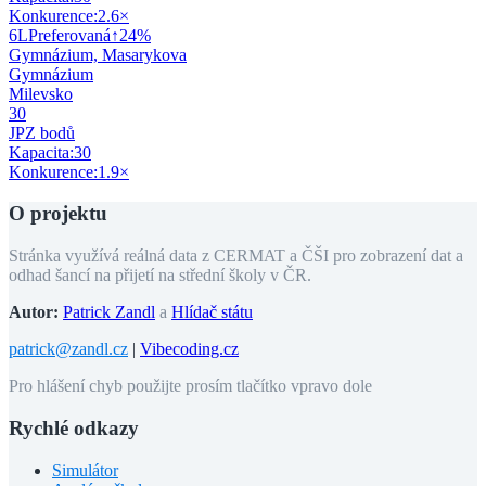
Konkurence:
2.6
×
6
L
Preferovaná
↑
24
%
Gymnázium, Masarykova
Gymnázium
Milevsko
30
JPZ bodů
Kapacita:
30
Konkurence:
1.9
×
O projektu
Stránka využívá reálná data z CERMAT a ČŠI pro zobrazení dat a
odhad šancí na přijetí na střední školy v ČR.
Autor:
Patrick Zandl
a
Hlídač státu
patrick@zandl.cz
|
Vibecoding.cz
Pro hlášení chyb použijte prosím tlačítko vpravo dole
Rychlé odkazy
Simulátor