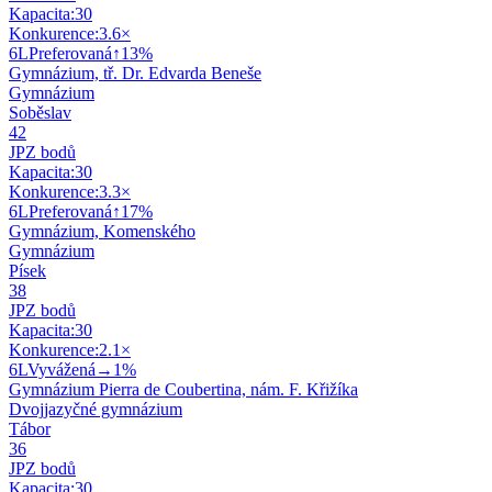
Kapacita:
30
Konkurence:
3.6
×
6
L
Preferovaná
↑
13
%
Gymnázium, tř. Dr. Edvarda Beneše
Gymnázium
Soběslav
42
JPZ bodů
Kapacita:
30
Konkurence:
3.3
×
6
L
Preferovaná
↑
17
%
Gymnázium, Komenského
Gymnázium
Písek
38
JPZ bodů
Kapacita:
30
Konkurence:
2.1
×
6
L
Vyvážená
→
1
%
Gymnázium Pierra de Coubertina, nám. F. Křižíka
Dvojjazyčné gymnázium
Tábor
36
JPZ bodů
Kapacita:
30