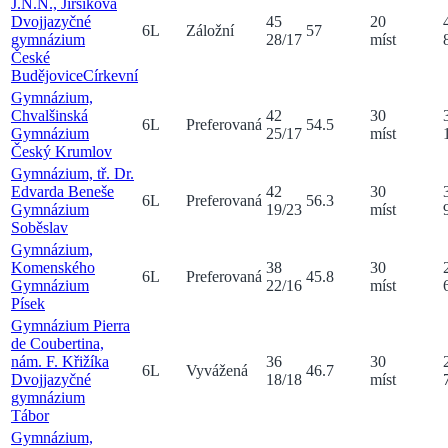
J.N.N., Jirsíkova
Dvojjazyčné
45
20
6
L
Záložní
57
gymnázium
28
/
17
míst
České
Budějovice
Církevní
Gymnázium,
Chvalšinská
42
30
6
L
Preferovaná
54.5
Gymnázium
25
/
17
míst
Český Krumlov
Gymnázium, tř. Dr.
Edvarda Beneše
42
30
6
L
Preferovaná
56.3
Gymnázium
19
/
23
míst
Soběslav
Gymnázium,
Komenského
38
30
6
L
Preferovaná
45.8
Gymnázium
22
/
16
míst
Písek
Gymnázium Pierra
de Coubertina,
nám. F. Křižíka
36
30
6
L
Vyvážená
46.7
Dvojjazyčné
18
/
18
míst
gymnázium
Tábor
Gymnázium,