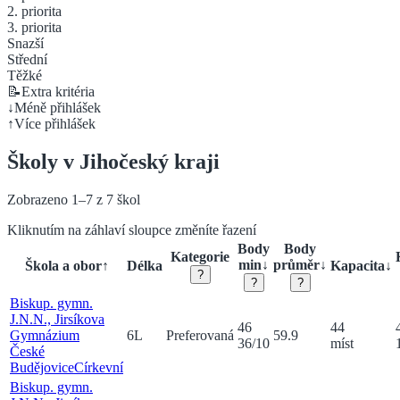
2. priorita
3. priorita
Snazší
Střední
Těžké
📝
Extra kritéria
↓
Méně přihlášek
↑
Více přihlášek
Školy v
Jihočeský
kraji
Zobrazeno
1
–
7
z
7
škol
Kliknutím na záhlaví sloupce změníte řazení
Body
Body
Kategorie
min
↓
průměr
↓
Škola a obor
↑
Délka
Kapacita
↓
?
?
?
Biskup. gymn.
J.N.N., Jirsíkova
46
44
Gymnázium
6
L
Preferovaná
59.9
36
/
10
míst
České
Budějovice
Církevní
Biskup. gymn.