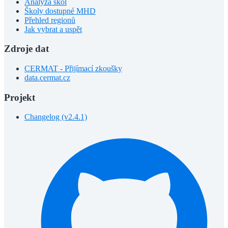
Analýza škol
Školy dostupné MHD
Přehled regionů
Jak vybrat a uspět
Zdroje dat
CERMAT - Přijímací zkoušky
data.cermat.cz
Projekt
Changelog (v2.4.1)