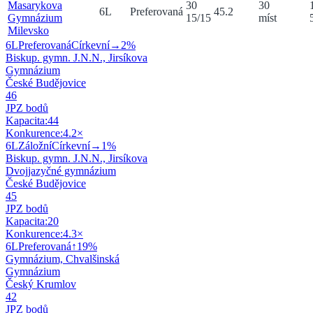
Masarykova
30
30
6
L
Preferovaná
45.2
Gymnázium
15
/
15
míst
Milevsko
6
L
Preferovaná
Církevní
→
2
%
Biskup. gymn. J.N.N., Jirsíkova
Gymnázium
České Budějovice
46
JPZ bodů
Kapacita:
44
Konkurence:
4.2
×
6
L
Záložní
Církevní
→
1
%
Biskup. gymn. J.N.N., Jirsíkova
Dvojjazyčné gymnázium
České Budějovice
45
JPZ bodů
Kapacita:
20
Konkurence:
4.3
×
6
L
Preferovaná
↑
19
%
Gymnázium, Chvalšinská
Gymnázium
Český Krumlov
42
JPZ bodů