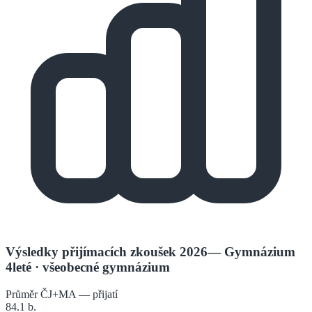
Výsledky přijímacích zkoušek 2026
—
Gymnázium
4leté
· všeobecné gymnázium
Průměr ČJ+MA — přijatí
84.1
b.