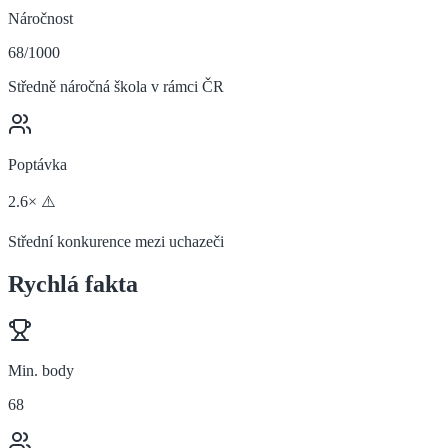
Náročnost
68/1000
Středně náročná škola v rámci ČR
Poptávka
2.6× ⚠️
Střední konkurence mezi uchazeči
Rychlá fakta
Min. body
68