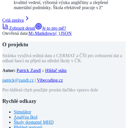
kvalitní vedení, výborná výuka angličtiny a zlepšené
materiální podmínky. Škola efektivně pracuje s ž
"
Celá zpráva
Zobrazit detail
Je to pro mě?
Otevřená data:
M↓
Markdown
{ }
JSON
O projektu
Stránka využívá reálná data z CERMAT a ČŠI pro zobrazení dat a
odhad šancí na přijetí na střední školy v ČR.
Autor:
Patrick Zandl
a
Hlídač státu
patrick@zandl.cz
|
Vibecoding.cz
Pro hlášení chyb použijte prosím tlačítko vpravo dole
Rychlé odkazy
Simulátor
Analýza škol
Školy dostupné MHD
Přehled regionů