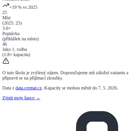
+
19
% vs 2025
25
Míst
(2025:
25
)
3.0
×
Poptávka
(přihlášek na místo)
46
Jako 1. volba
(
1.8
× kapacita)
O tuto školu je zvýšený zájem. Doporučujeme mít záložní variantu a
připravit se na přijímací zkoušky.
Data z
data.cermat.cz
. Kapacity se mohou měnit do 7. 5. 2026.
Zjistit moje šance →