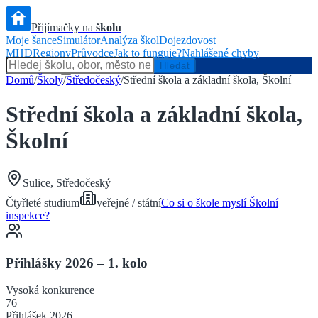
Přijímačky na
školu
Moje šance
Simulátor
Analýza škol
Dojezdovost
MHD
Regiony
Průvodce
Jak to funguje?
Nahlášené chyby
Hlídač státu
Hledat
Domů
/
Školy
/
Středočeský
/
Střední škola a základní škola, Školní
Střední škola a základní škola,
Školní
Sulice
,
Středočeský
Čtyřleté
studium
veřejné / státní
Co si o škole myslí Školní
inspekce?
Přihlášky 2026 – 1. kolo
Vysoká
konkurence
76
Přihlášek 2026