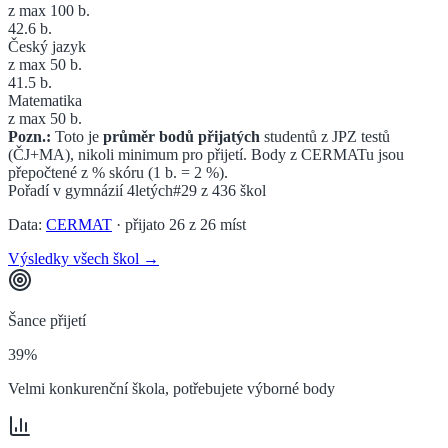
z max 100 b.
42.6
b.
Český jazyk
z max 50 b.
41.5
b.
Matematika
z max 50 b.
Pozn.:
Toto je
průměr bodů přijatých
studentů z JPZ testů
(ČJ+MA), nikoli minimum pro přijetí. Body z CERMATu jsou
přepočtené z % skóru (1 b. = 2 %).
Pořadí v
gymnázií 4letých
#29
z
436
škol
Data:
CERMAT
· přijato
26
z
26
míst
Výsledky všech škol →
Šance přijetí
39%
Velmi konkurenční škola, potřebujete výborné body