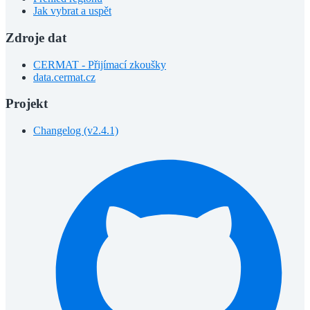
Jak vybrat a uspět
Zdroje dat
CERMAT - Přijímací zkoušky
data.cermat.cz
Projekt
Changelog (v2.4.1)