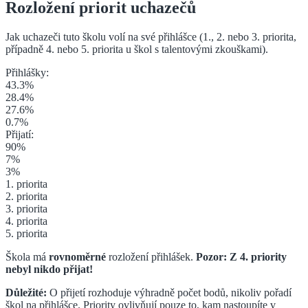
Rozložení priorit uchazečů
Jak uchazeči tuto školu volí na své přihlášce (1., 2. nebo 3. priorita
,
případně 4. nebo 5. priorita u škol s talentovými zkouškami
).
Přihlášky:
43.3
%
28.4
%
27.6
%
0.7
%
Přijatí:
90
%
7
%
3
%
1. priorita
2. priorita
3. priorita
4. priorita
5. priorita
Škola má
rovnoměrné
rozložení přihlášek.
Pozor: Z
4. priority
nebyl nikdo přijat!
Důležité:
O přijetí rozhoduje výhradně počet bodů, nikoliv pořadí
škol na přihlášce. Priority ovlivňují pouze to, kam nastoupíte v