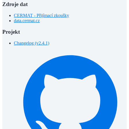
Zdroje dat
CERMAT - Přijímací zkoušky
data.cermat.cz
Projekt
Changelog (v2.4.1)