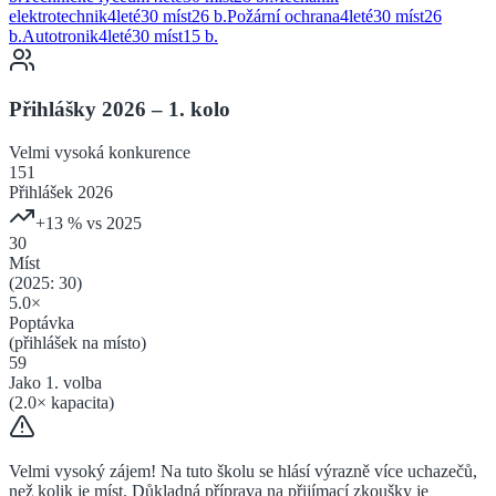
elektrotechnik
4
leté
30 míst
26
b.
Požární ochrana
4
leté
30 míst
26
b.
Autotronik
4
leté
30 míst
15
b.
Přihlášky 2026 – 1. kolo
Velmi vysoká
konkurence
151
Přihlášek 2026
+
13
% vs 2025
30
Míst
(2025:
30
)
5.0
×
Poptávka
(přihlášek na místo)
59
Jako 1. volba
(
2.0
× kapacita)
Velmi vysoký zájem! Na tuto školu se hlásí výrazně více uchazečů,
než kolik je míst. Důkladná příprava na přijímací zkoušky je