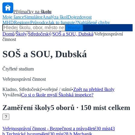
Přijímačky na
školu
Moje šance
Simulátor
Analýza škol
Dojezdovost
MHD
Regiony
Průvodce
Jak to funguje?
Nahlášené chyby
Hlídač státu
Hledat
Domů
/
Školy
/
Středočeský
/
SOŠ a SOU, Dubská
/
Veřejnosprávní
činnost
SOŠ a SOU, Dubská
Čtyřleté
studium
Veřejnosprávní činnost
Kladno
,
Středočeský
•
veřejné / státní
•
Zpět na přehled školy
Vyvážená
Co si o škole myslí Školská inspekce?
Zaměření
školy
5
oborů
· 150 míst celkem
?
Veřejnosprávní činnost - Bezpečnost a právo
4
leté
30 míst
43
b.
Technické lyceum
4
leté
30 míst
28
b.
Mechanik