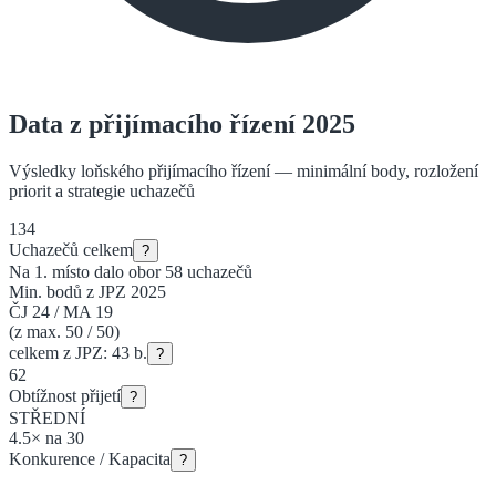
Data z přijímacího řízení 2025
Výsledky loňského přijímacího řízení — minimální body, rozložení
priorit a strategie uchazečů
134
Uchazečů celkem
?
Na 1. místo dalo obor
58
uchazečů
Min. bodů z JPZ 2025
ČJ
24
/
MA
19
(z max. 50 / 50)
celkem z JPZ:
43
b.
?
62
Obtížnost přijetí
?
STŘEDNÍ
4.5
×
na
30
Konkurence / Kapacita
?