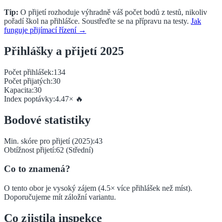
Tip:
O přijetí rozhoduje výhradně váš počet bodů z testů, nikoliv
pořadí škol na přihlášce. Soustřeďte se na přípravu na testy.
Jak
funguje přijímací řízení →
Přihlášky a přijetí 2025
Počet přihlášek:
134
Počet přijatých:
30
Kapacita:
30
Index poptávky:
4.47
×
🔥
Bodové statistiky
Min. skóre pro přijetí (2025):
43
Obtížnost přijetí:
62
(
Střední
)
Co to znamená?
O tento obor je vysoký zájem (4.5× více přihlášek než míst).
Doporučujeme mít záložní variantu.
Co zjistila inspekce