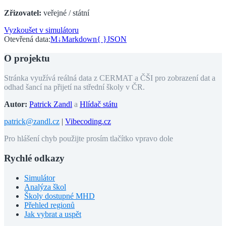
Zřizovatel:
veřejné / státní
Vyzkoušet v simulátoru
Otevřená data:
M↓
Markdown
{ }
JSON
O projektu
Stránka využívá reálná data z CERMAT a ČŠI pro zobrazení dat a
odhad šancí na přijetí na střední školy v ČR.
Autor:
Patrick Zandl
a
Hlídač státu
patrick@zandl.cz
|
Vibecoding.cz
Pro hlášení chyb použijte prosím tlačítko vpravo dole
Rychlé odkazy
Simulátor
Analýza škol
Školy dostupné MHD
Přehled regionů
Jak vybrat a uspět