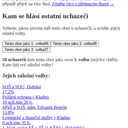
případě přijetí na více škol.
Zjistěte více o přijímacím řízení →
Kam se hlásí ostatní uchazeči
Vyberte, jakou prioritu měl tento obor u uchazečů, a uvidíte jejich
ostatní volby.
Tento obor jako
1. volba
58
Tento obor jako
2. volba
38
Tento obor jako
3. volba
37
58
uchazečů
dalo tento obor jako svou
1. volbu
(nejvíce chtěli)
.
Kam dali své záložní volby?
Jejich záložní volby:
SOŠ a SOU, Dubská
17.2
%
Požární ochrana
•
Kladno
10
uch.
min
26
b.
SPgŠ a SOŠ, nám. Edvarda Beneše
13.8
%
Logistické a finanční služby
•
Kladno
8
uch.
min
35
b.
1. klad. soukr. SŠ a ZŠ (1.KŠPA), Holandská