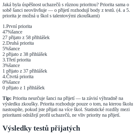
Jaká byla úspěšnost uchazečů s různou prioritou? Priorita sama o
sobě šanci neovlivňuje — o přijetí rozhodují body z testů.
(4. a 5.
priorita je možná u škol s talentovými zkouškami)
1
.
První
priorita
47
%
šance
27
přijato z
58
přihlášek
2
.
Druhá
priorita
5
%
šance
2
přijato z
38
přihlášek
3
.
Třetí
priorita
3
%
šance
1
přijato z
37
přihlášek
4
.
Čtvrtá
priorita
0
%
šance
0
přijato z
1
přihlášek
Tip:
Priorita neurčuje šanci na přijetí — ta závisí výhradně na
výsledku zkoušky. Priorita rozhoduje pouze o tom, na kterou školu
nastoupíte, pokud jste přijati na více škol. Statistické rozdíly mezi
prioritami odrážejí profil uchazečů, ne vliv priority na přijetí.
Výsledky testů přijatých