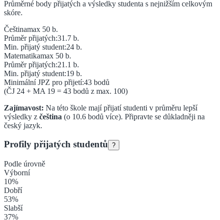
Průměrné body přijatých a výsledky studenta s nejnižším celkovým
skóre.
Čeština
max 50 b.
Průměr přijatých:
31.7
b.
Min. přijatý student:
24
b.
Matematika
max 50 b.
Průměr přijatých:
21.1
b.
Min. přijatý student:
19
b.
Minimální JPZ pro přijetí:
43
bodů
(ČJ
24
+ MA
19
=
43
bodů z max. 100)
Zajímavost:
Na této škole mají přijatí studenti v průměru lepší
výsledky z
čeština
(o
10.6
bodů více).
Připravte se důkladněji na
český jazyk.
Profily přijatých studentů
?
Podle úrovně
Výborní
10
%
Dobří
53
%
Slabší
37
%