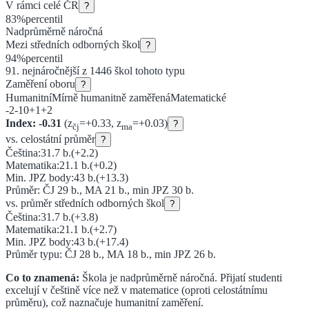
V rámci celé ČR
?
83
%
percentil
Nadprůměrně náročná
Mezi
středních odborných škol
?
94
%
percentil
91
. nejnáročnější z
1446
škol tohoto typu
Zaměření oboru
?
Humanitní
Mírně humanitně zaměřená
Matematické
-2
-1
0
+1
+2
Index:
-0.31
(z
=
+
0.33
, z
=
+
0.03
)
?
čj
ma
vs. celostátní průměr
?
Čeština:
31.7
b.
(
+2.2
)
Matematika:
21.1
b.
(
+0.2
)
Min. JPZ body:
43
b.
(
+13.3
)
Průměr: ČJ
29
b., MA
21
b., min JPZ
30
b.
vs. průměr
středních odborných škol
?
Čeština:
31.7
b.
(
+3.8
)
Matematika:
21.1
b.
(
+2.7
)
Min. JPZ body:
43
b.
(
+17.4
)
Průměr typu: ČJ
28
b., MA
18
b., min JPZ
26
b.
Co to znamená:
Škola je nadprůměrně náročná.
Přijatí studenti
excelují v češtině více než v matematice (oproti celostátnímu
průměru), což naznačuje
humanitní zaměření.