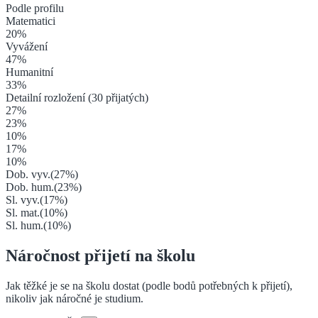
Podle profilu
Matematici
20
%
Vyvážení
47
%
Humanitní
33
%
Detailní rozložení (
30
přijatých)
27
%
23
%
10
%
17
%
10
%
Dob. vyv.
(
27
%)
Dob. hum.
(
23
%)
Sl. vyv.
(
17
%)
Sl. mat.
(
10
%)
Sl. hum.
(
10
%)
Náročnost přijetí na školu
Jak těžké je se na školu dostat (podle bodů potřebných k přijetí),
nikoliv jak náročné je studium.