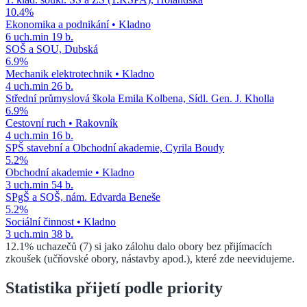
10.4
%
Ekonomika a podnikání
•
Kladno
6
uch.
min
19
b.
SOŠ a SOU, Dubská
6.9
%
Mechanik elektrotechnik
•
Kladno
4
uch.
min
26
b.
Střední průmyslová škola Emila Kolbena, Sídl. Gen. J. Kholla
6.9
%
Cestovní ruch
•
Rakovník
4
uch.
min
16
b.
SPŠ stavební a Obchodní akademie, Cyrila Boudy
5.2
%
Obchodní akademie
•
Kladno
3
uch.
min
54
b.
SPgŠ a SOŠ, nám. Edvarda Beneše
5.2
%
Sociální činnost
•
Kladno
3
uch.
min
38
b.
12.1
%
uchazečů (
7
) si jako zálohu dalo obory bez přijímacích
zkoušek (učňovské obory, nástavby apod.), které zde neevidujeme.
Statistika přijetí podle priority