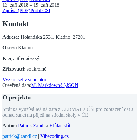
13. září 2018
–
19. září 2018
Zpráva (PDF)
Profil ČŠI
Kontakt
Adresa:
Holandská 2531, Kladno, 27201
Okres:
Kladno
Kraj:
Středočeský
Zřizovatel:
soukromé
Vyzkoušet v simulátoru
Otevřená data:
M↓
Markdown
{ }
JSON
O projektu
Stránka využívá reálná data z CERMAT a ČŠI pro zobrazení dat a
odhad šancí na přijetí na střední školy v ČR.
Autor:
Patrick Zandl
a
Hlídač státu
patrick@zandl.cz
|
Vibecoding.cz