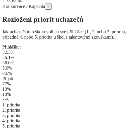
2.7
×
na
60
Konkurence / Kapacita
?
Rozložení priorit uchazečů
Jak uchazeči tuto školu volí na své přihlášce (1., 2. nebo 3. priorita
,
případně 4. nebo 5. priorita u škol s talentovými zkouškami
).
Přihlášky:
32.3
%
26.1
%
36.0
%
5.0
%
0.6
%
Přijatí:
77
%
10
%
10
%
3
%
1. priorita
2. priorita
3. priorita
4. priorita
5. priorita