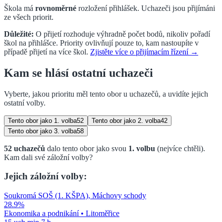
Škola má
rovnoměrné
rozložení přihlášek.
Uchazeči jsou přijímáni
ze všech priorit.
Důležité:
O přijetí rozhoduje výhradně počet bodů, nikoliv pořadí
škol na přihlášce. Priority ovlivňují pouze to, kam nastoupíte v
případě přijetí na více škol.
Zjistěte více o přijímacím řízení →
Kam se hlásí ostatní uchazeči
Vyberte, jakou prioritu měl tento obor u uchazečů, a uvidíte jejich
ostatní volby.
Tento obor jako
1. volba
52
Tento obor jako
2. volba
42
Tento obor jako
3. volba
58
52
uchazečů
dalo tento obor jako svou
1. volbu
(nejvíce chtěli)
.
Kam dali své záložní volby?
Jejich záložní volby:
Soukromá SOŠ (1. KŠPA), Máchovy schody
28.9
%
Ekonomika a podnikání
•
Litoměřice