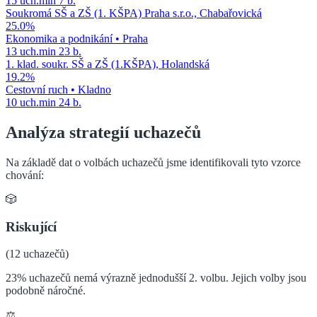
15
uch.
min
7
b.
Soukromá SŠ a ZŠ (1. KŠPA) Praha s.r.o., Chabařovická
25.0
%
Ekonomika a podnikání
•
Praha
13
uch.
min
23
b.
1. klad. soukr. SŠ a ZŠ (1.KŠPA), Holandská
19.2
%
Cestovní ruch
•
Kladno
10
uch.
min
24
b.
Analýza strategií uchazečů
Na základě dat o volbách uchazečů jsme identifikovali tyto vzorce
chování:
🎲
Riskující
(
12
uchazečů)
23% uchazečů nemá výrazně jednodušší 2. volbu. Jejich volby jsou
podobně náročné.
⚖️