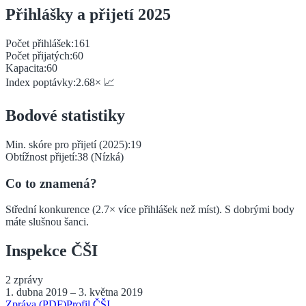
Přihlášky a přijetí 2025
Počet přihlášek:
161
Počet přijatých:
60
Kapacita:
60
Index poptávky:
2.68
×
📈
Bodové statistiky
Min. skóre pro přijetí (2025):
19
Obtížnost přijetí:
38
(
Nízká
)
Co to znamená?
Střední konkurence (2.7× více přihlášek než míst). S dobrými body
máte slušnou šanci.
Inspekce ČŠI
2
zprávy
1. dubna 2019
–
3. května 2019
Zpráva (PDF)
Profil ČŠI