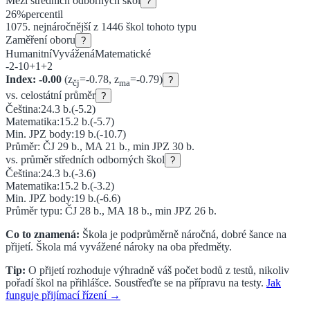
Mezi
středních odborných škol
?
26
%
percentil
1075
. nejnáročnější z
1446
škol tohoto typu
Zaměření oboru
?
Humanitní
Vyvážená
Matematické
-2
-1
0
+1
+2
Index:
-0.00
(z
=
-0.78
, z
=
-0.79
)
?
čj
ma
vs. celostátní průměr
?
Čeština:
24.3
b.
(
-5.2
)
Matematika:
15.2
b.
(
-5.7
)
Min. JPZ body:
19
b.
(
-10.7
)
Průměr: ČJ
29
b., MA
21
b., min JPZ
30
b.
vs. průměr
středních odborných škol
?
Čeština:
24.3
b.
(
-3.6
)
Matematika:
15.2
b.
(
-3.2
)
Min. JPZ body:
19
b.
(
-6.6
)
Průměr typu: ČJ
28
b., MA
18
b., min JPZ
26
b.
Co to znamená:
Škola je podprůměrně náročná, dobré šance na
přijetí.
Škola má vyvážené nároky na oba předměty.
Tip:
O přijetí rozhoduje výhradně váš počet bodů z testů, nikoliv
pořadí škol na přihlášce. Soustřeďte se na přípravu na testy.
Jak
funguje přijímací řízení →