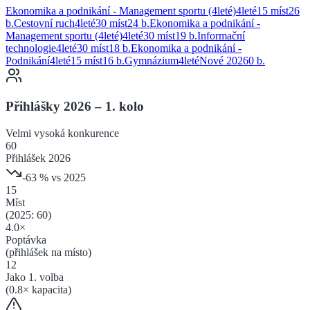
Ekonomika a podnikání - Management sportu (4leté)
4
leté
15 míst
26
b.
Cestovní ruch
4
leté
30 míst
24
b.
Ekonomika a podnikání -
Management sportu (4leté)
4
leté
30 míst
19
b.
Informační
technologie
4
leté
30 míst
18
b.
Ekonomika a podnikání -
Podnikání
4
leté
15 míst
16
b.
Gymnázium
4
leté
Nové 2026
0
b.
Přihlášky 2026 – 1. kolo
Velmi vysoká
konkurence
60
Přihlášek 2026
-63
% vs 2025
15
Míst
(2025:
60
)
4.0
×
Poptávka
(přihlášek na místo)
12
Jako 1. volba
(
0.8
× kapacita)