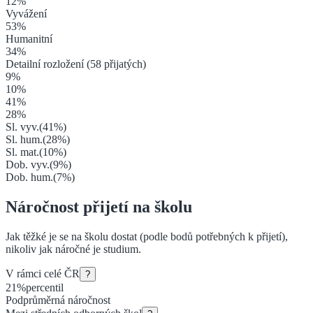
12
%
Vyvážení
53
%
Humanitní
34
%
Detailní rozložení (
58
přijatých)
9
%
10
%
41
%
28
%
Sl. vyv.
(
41
%)
Sl. hum.
(
28
%)
Sl. mat.
(
10
%)
Dob. vyv.
(
9
%)
Dob. hum.
(
7
%)
Náročnost přijetí na školu
Jak těžké je se na školu dostat (podle bodů potřebných k přijetí),
nikoliv jak náročné je studium.
V rámci celé ČR
?
21
%
percentil
Podprůměrná náročnost