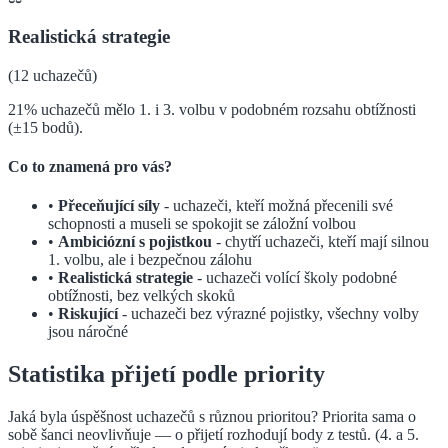
Realistická strategie
(
12
uchazečů)
21% uchazečů mělo 1. i 3. volbu v podobném rozsahu obtížnosti
(±15 bodů).
Co to znamená pro vás?
•
Přeceňující síly
- uchazeči, kteří možná přecenili své
schopnosti a museli se spokojit se záložní volbou
•
Ambiciózní s pojistkou
- chytří uchazeči, kteří mají silnou
1. volbu, ale i bezpečnou zálohu
•
Realistická strategie
- uchazeči volící školy podobné
obtížnosti, bez velkých skoků
•
Riskující
- uchazeči bez výrazné pojistky, všechny volby
jsou náročné
Statistika přijetí podle priority
Jaká byla úspěšnost uchazečů s různou prioritou? Priorita sama o
sobě šanci neovlivňuje — o přijetí rozhodují body z testů.
(4. a 5.