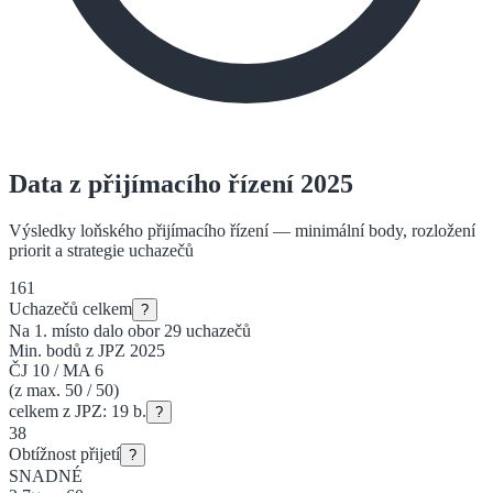
Data z přijímacího řízení 2025
Výsledky loňského přijímacího řízení — minimální body, rozložení
priorit a strategie uchazečů
161
Uchazečů celkem
?
Na 1. místo dalo obor
29
uchazečů
Min. bodů z JPZ 2025
ČJ
10
/
MA
6
(z max. 50 / 50)
celkem z JPZ:
19
b.
?
38
Obtížnost přijetí
?
SNADNÉ