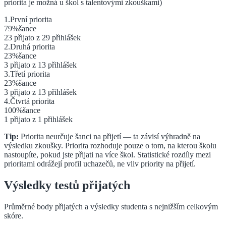
priorita je možná u škol s talentovými zkouškami)
1
.
První
priorita
79
%
šance
23
přijato z
29
přihlášek
2
.
Druhá
priorita
23
%
šance
3
přijato z
13
přihlášek
3
.
Třetí
priorita
23
%
šance
3
přijato z
13
přihlášek
4
.
Čtvrtá
priorita
100
%
šance
1
přijato z
1
přihlášek
Tip:
Priorita neurčuje šanci na přijetí — ta závisí výhradně na
výsledku zkoušky. Priorita rozhoduje pouze o tom, na kterou školu
nastoupíte, pokud jste přijati na více škol. Statistické rozdíly mezi
prioritami odrážejí profil uchazečů, ne vliv priority na přijetí.
Výsledky testů přijatých
Průměrné body přijatých a výsledky studenta s nejnižším celkovým
skóre.