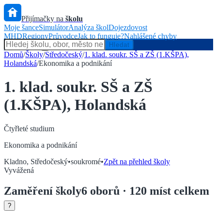
Přijímačky na
školu
Moje šance
Simulátor
Analýza škol
Dojezdovost
MHD
Regiony
Průvodce
Jak to funguje?
Nahlášené chyby
Hlídač státu
Hledat
Domů
/
Školy
/
Středočeský
/
1. klad. soukr. SŠ a ZŠ (1.KŠPA),
Holandská
/
Ekonomika a podnikání
1. klad. soukr. SŠ a ZŠ
(1.KŠPA), Holandská
Čtyřleté
studium
Ekonomika a podnikání
Kladno
,
Středočeský
•
soukromé
•
Zpět na přehled školy
Vyvážená
Zaměření
školy
6
oborů
· 120 míst celkem
?