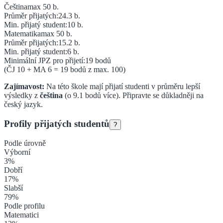
Čeština
max 50 b.
Průměr přijatých:
24.3
b.
Min. přijatý student:
10
b.
Matematika
max 50 b.
Průměr přijatých:
15.2
b.
Min. přijatý student:
6
b.
Minimální JPZ pro přijetí:
19
bodů
(ČJ
10
+ MA
6
=
19
bodů z max. 100)
Zajímavost:
Na této škole mají přijatí studenti v průměru lepší
výsledky z
čeština
(o
9.1
bodů více).
Připravte se důkladněji na
český jazyk.
Profily přijatých studentů
?
Podle úrovně
Výborní
3
%
Dobří
17
%
Slabší
79
%
Podle profilu
Matematici