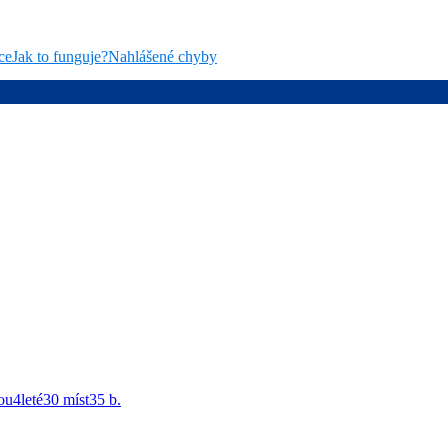
ce
Jak to funguje?
Nahlášené chyby
ou
4
leté
30 míst
35
b.