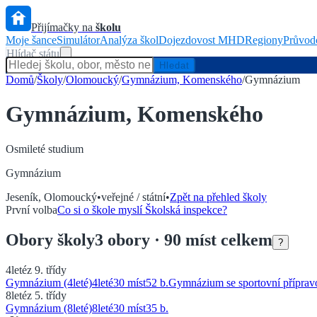
Přijímačky na
školu
Moje šance
Simulátor
Analýza škol
Dojezdovost MHD
Regiony
Průvod
Hlídač státu
Hledat
Domů
/
Školy
/
Olomoucký
/
Gymnázium, Komenského
/
Gymnázium
Gymnázium, Komenského
Osmileté
studium
Gymnázium
Jeseník
,
Olomoucký
•
veřejné / státní
•
Zpět na přehled školy
První volba
Co si o škole myslí Školská inspekce?
Obory
školy
3
obory
· 90 míst celkem
?
4leté
z 9. třídy
Gymnázium (4leté)
4
leté
30 míst
52
b.
Gymnázium se sportovní příprav
8leté
z 5. třídy
Gymnázium (8leté)
8
leté
30 míst
35
b.