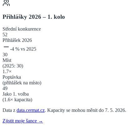
Přihlášky 2026 – 1. kolo
Střední
konkurence
52
Přihlášek 2026
-4
% vs 2025
30
Míst
(2025:
30
)
1.7
×
Poptávka
(přihlášek na místo)
49
Jako 1. volba
(
1.6
× kapacita)
Data z
data.cermat.cz
. Kapacity se mohou měnit do 7. 5. 2026.
Zjistit moje šance →