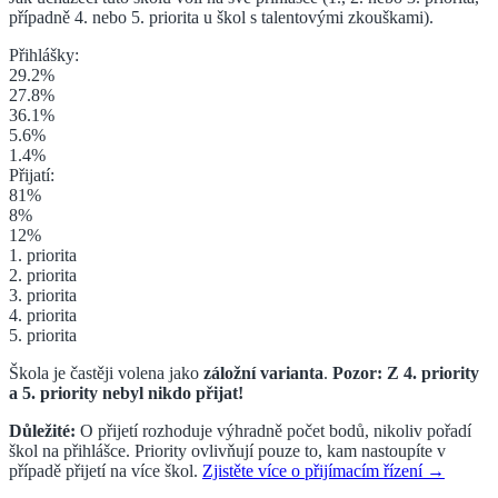
případně 4. nebo 5. priorita u škol s talentovými zkouškami
).
Přihlášky:
29.2
%
27.8
%
36.1
%
5.6
%
1.4
%
Přijatí:
81
%
8
%
12
%
1. priorita
2. priorita
3. priorita
4. priorita
5. priorita
Škola je častěji volena jako
záložní varianta
.
Pozor: Z
4. priority
a 5. priority
nebyl nikdo přijat!
Důležité:
O přijetí rozhoduje výhradně počet bodů, nikoliv pořadí
škol na přihlášce. Priority ovlivňují pouze to, kam nastoupíte v
případě přijetí na více škol.
Zjistěte více o přijímacím řízení →