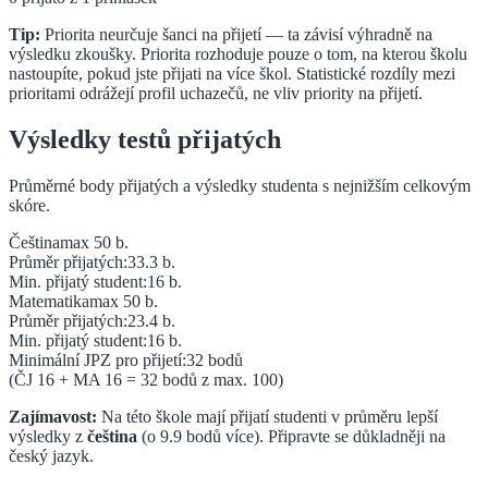
Tip:
Priorita neurčuje šanci na přijetí — ta závisí výhradně na
výsledku zkoušky. Priorita rozhoduje pouze o tom, na kterou školu
nastoupíte, pokud jste přijati na více škol. Statistické rozdíly mezi
prioritami odrážejí profil uchazečů, ne vliv priority na přijetí.
Výsledky testů přijatých
Průměrné body přijatých a výsledky studenta s nejnižším celkovým
skóre.
Čeština
max 50 b.
Průměr přijatých:
33.3
b.
Min. přijatý student:
16
b.
Matematika
max 50 b.
Průměr přijatých:
23.4
b.
Min. přijatý student:
16
b.
Minimální JPZ pro přijetí:
32
bodů
(ČJ
16
+ MA
16
=
32
bodů z max. 100)
Zajímavost:
Na této škole mají přijatí studenti v průměru lepší
výsledky z
čeština
(o
9.9
bodů více).
Připravte se důkladněji na
český jazyk.