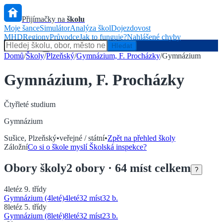
Přijímačky na
školu
Moje šance
Simulátor
Analýza škol
Dojezdovost
MHD
Regiony
Průvodce
Jak to funguje?
Nahlášené chyby
Hlídač státu
Hledat
Domů
/
Školy
/
Plzeňský
/
Gymnázium, F. Procházky
/
Gymnázium
Gymnázium, F. Procházky
Čtyřleté
studium
Gymnázium
Sušice
,
Plzeňský
•
veřejné / státní
•
Zpět na přehled školy
Záložní
Co si o škole myslí Školská inspekce?
Obory
školy
2
obory
· 64 míst celkem
?
4leté
z 9. třídy
Gymnázium (4leté)
4
leté
32 míst
32
b.
8leté
z 5. třídy
Gymnázium (8leté)
8
leté
32 míst
23
b.