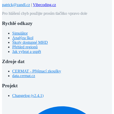
patrick@zandl.cz
|
Vibecoding.cz
Pro hlášení chyb použijte prosím tlačítko vpravo dole
Rychlé odkazy
Simulátor
Analýza škol
Školy dostupné MHD
Přehled regionů
Jak vybrat a uspět
Zdroje dat
CERMAT - Přijímací zkoušky
data.cermat.cz
Projekt
Changelog (v2.4.1)