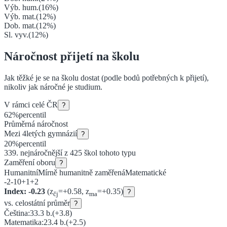
Výb. hum.
(
16
%)
Výb. mat.
(
12
%)
Dob. mat.
(
12
%)
Sl. vyv.
(
12
%)
Náročnost přijetí na školu
Jak těžké je se na školu dostat (podle bodů potřebných k přijetí),
nikoliv jak náročné je studium.
V rámci celé ČR
?
62
%
percentil
Průměrná náročnost
Mezi
4letých gymnázií
?
20
%
percentil
339
. nejnáročnější z
425
škol tohoto typu
Zaměření oboru
?
Humanitní
Mírně humanitně zaměřená
Matematické
-2
-1
0
+1
+2
Index:
-0.23
(z
=
+
0.58
, z
=
+
0.35
)
?
čj
ma
vs. celostátní průměr
?
Čeština:
33.3
b.
(
+3.8
)
Matematika:
23.4
b.
(
+2.5
)