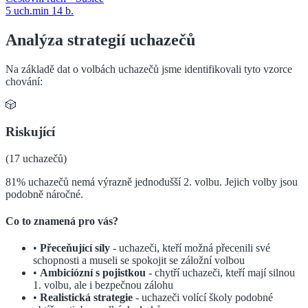
5
uch.
min
14
b.
Analýza strategií uchazečů
Na základě dat o volbách uchazečů jsme identifikovali tyto vzorce
chování:
🎲
Riskující
(
17
uchazečů)
81% uchazečů nemá výrazně jednodušší 2. volbu. Jejich volby jsou
podobně náročné.
Co to znamená pro vás?
•
Přeceňující síly
- uchazeči, kteří možná přecenili své
schopnosti a museli se spokojit se záložní volbou
•
Ambiciózní s pojistkou
- chytří uchazeči, kteří mají silnou
1. volbu, ale i bezpečnou zálohu
•
Realistická strategie
- uchazeči volící školy podobné