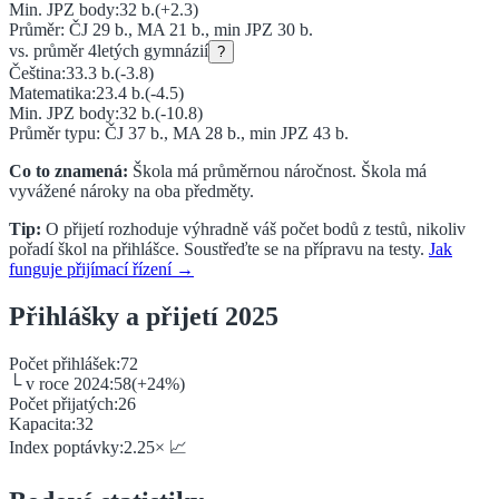
Min. JPZ body:
32
b.
(
+2.3
)
Průměr: ČJ
29
b., MA
21
b., min JPZ
30
b.
vs. průměr
4letých gymnázií
?
Čeština:
33.3
b.
(
-3.8
)
Matematika:
23.4
b.
(
-4.5
)
Min. JPZ body:
32
b.
(
-10.8
)
Průměr typu: ČJ
37
b., MA
28
b., min JPZ
43
b.
Co to znamená:
Škola má průměrnou náročnost.
Škola má
vyvážené nároky na oba předměty.
Tip:
O přijetí rozhoduje výhradně váš počet bodů z testů, nikoliv
pořadí škol na přihlášce. Soustřeďte se na přípravu na testy.
Jak
funguje přijímací řízení →
Přihlášky a přijetí 2025
Počet přihlášek:
72
└ v roce 2024:
58
(
+
24
%)
Počet přijatých:
26
Kapacita:
32
Index poptávky:
2.25
×
📈