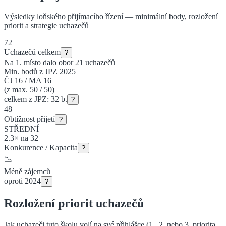
Výsledky loňského přijímacího řízení — minimální body, rozložení
priorit a strategie uchazečů
72
Uchazečů celkem
?
Na 1. místo dalo obor
21
uchazečů
Min. bodů z JPZ 2025
ČJ
16
/
MA
16
(z max. 50 / 50)
celkem z JPZ:
32
b.
?
48
Obtížnost přijetí
?
STŘEDNÍ
2.3
×
na
32
Konkurence / Kapacita
?
📉
Méně
zájemců
oproti 2024
?
Rozložení priorit uchazečů
Jak uchazeči tuto školu volí na své přihlášce (1., 2. nebo 3. priorita
,