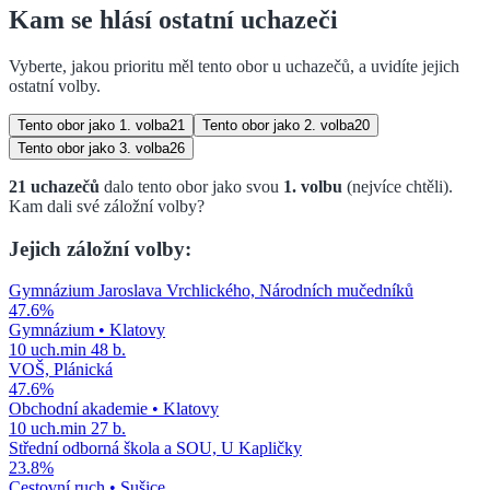
Kam se hlásí ostatní uchazeči
Vyberte, jakou prioritu měl tento obor u uchazečů, a uvidíte jejich
ostatní volby.
Tento obor jako
1. volba
21
Tento obor jako
2. volba
20
Tento obor jako
3. volba
26
21
uchazečů
dalo tento obor jako svou
1. volbu
(nejvíce chtěli)
.
Kam dali své záložní volby?
Jejich záložní volby:
Gymnázium Jaroslava Vrchlického, Národních mučedníků
47.6
%
Gymnázium
•
Klatovy
10
uch.
min
48
b.
VOŠ, Plánická
47.6
%
Obchodní akademie
•
Klatovy
10
uch.
min
27
b.
Střední odborná škola a SOU, U Kapličky
23.8
%
Cestovní ruch
•
Sušice