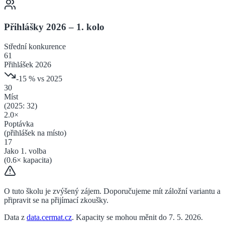
Přihlášky 2026 – 1. kolo
Střední
konkurence
61
Přihlášek 2026
-15
% vs 2025
30
Míst
(2025:
32
)
2.0
×
Poptávka
(přihlášek na místo)
17
Jako 1. volba
(
0.6
× kapacita)
O tuto školu je zvýšený zájem. Doporučujeme mít záložní variantu a
připravit se na přijímací zkoušky.
Data z
data.cermat.cz
. Kapacity se mohou měnit do 7. 5. 2026.