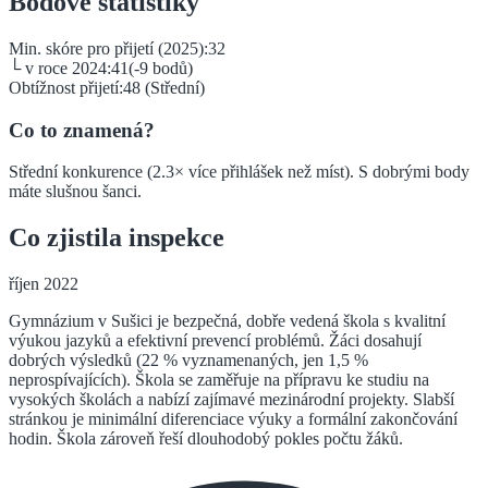
Bodové statistiky
Min. skóre pro přijetí (2025):
32
└ v roce 2024:
41
(
-9
bodů)
Obtížnost přijetí:
48
(
Střední
)
Co to znamená?
Střední konkurence (2.3× více přihlášek než míst). S dobrými body
máte slušnou šanci.
Co zjistila inspekce
říjen 2022
Gymnázium v Sušici je bezpečná, dobře vedená škola s kvalitní
výukou jazyků a efektivní prevencí problémů. Žáci dosahují
dobrých výsledků (22 % vyznamenaných, jen 1,5 %
neprospívajících). Škola se zaměřuje na přípravu ke studiu na
vysokých školách a nabízí zajímavé mezinárodní projekty. Slabší
stránkou je minimální diferenciace výuky a formální zakončování
hodin. Škola zároveň řeší dlouhodobý pokles počtu žáků.