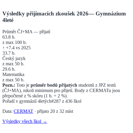
Výsledky přijímacích zkoušek 2026
—
Gymnázium
4leté
Průměr ČJ+MA — přijatí
63.8
b.
z max 100 b.
↑
+
7.4
vs 2025
33.7
b.
Český jazyk
z max 50 b.
29.6
b.
Matematika
z max 50 b.
Pozn.:
Toto je
průměr bodů přijatých
studentů z JPZ testů
(ČJ+MA), nikoli minimum pro přijetí. Body z CERMATu jsou
přepočtené z % skóru (1 b. = 2 %).
Pořadí v
gymnázií 4letých
#287
z
436
škol
Data:
CERMAT
· přijato
20
z
32
míst
Výsledky všech škol →