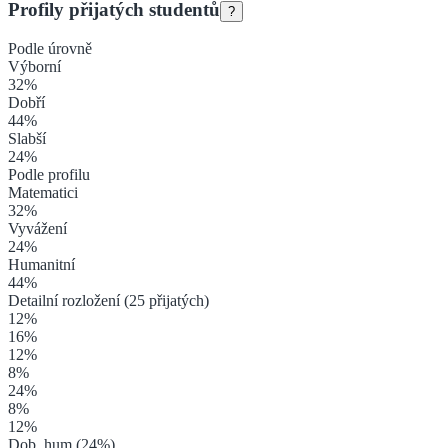
Profily přijatých studentů
?
Podle úrovně
Výborní
32
%
Dobří
44
%
Slabší
24
%
Podle profilu
Matematici
32
%
Vyvážení
24
%
Humanitní
44
%
Detailní rozložení (
25
přijatých)
12
%
16
%
12
%
8
%
24
%
8
%
12
%
Dob. hum.
(
24
%)