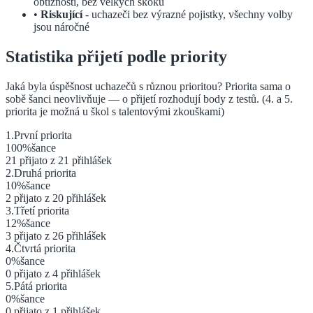
obtížnosti, bez velkých skoků
•
Riskující
- uchazeči bez výrazné pojistky, všechny volby
jsou náročné
Statistika přijetí podle priority
Jaká byla úspěšnost uchazečů s různou prioritou? Priorita sama o
sobě šanci neovlivňuje — o přijetí rozhodují body z testů.
(4. a 5.
priorita je možná u škol s talentovými zkouškami)
1
.
První
priorita
100
%
šance
21
přijato z
21
přihlášek
2
.
Druhá
priorita
10
%
šance
2
přijato z
20
přihlášek
3
.
Třetí
priorita
12
%
šance
3
přijato z
26
přihlášek
4
.
Čtvrtá
priorita
0
%
šance
0
přijato z
4
přihlášek
5
.
Pátá
priorita
0
%
šance
0
přijato z
1
přihlášek