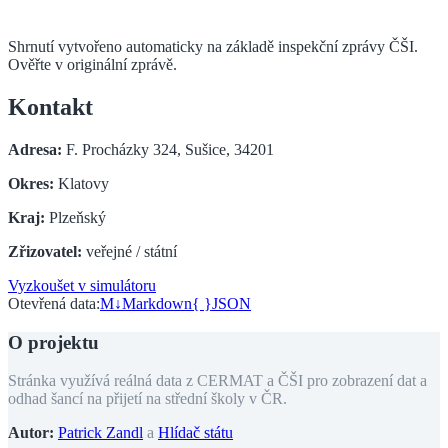
Shrnutí vytvořeno automaticky na základě inspekční zprávy ČŠI.
Ověřte v originální zprávě.
Kontakt
Adresa:
F. Procházky 324, Sušice, 34201
Okres:
Klatovy
Kraj:
Plzeňský
Zřizovatel:
veřejné / státní
Vyzkoušet v simulátoru
Otevřená data:
M↓
Markdown
{ }
JSON
O projektu
Stránka využívá reálná data z CERMAT a ČŠI pro zobrazení dat a
odhad šancí na přijetí na střední školy v ČR.
Autor:
Patrick Zandl
a
Hlídač státu