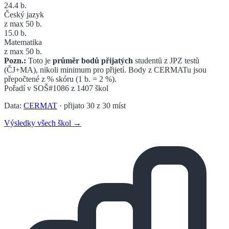
24.4
b.
Český jazyk
z max 50 b.
15.0
b.
Matematika
z max 50 b.
Pozn.:
Toto je
průměr bodů přijatých
studentů z JPZ testů
(ČJ+MA), nikoli minimum pro přijetí. Body z CERMATu jsou
přepočtené z % skóru (1 b. = 2 %).
Pořadí v
SOŠ
#1086
z
1407
škol
Data:
CERMAT
· přijato
30
z
30
míst
Výsledky všech škol →