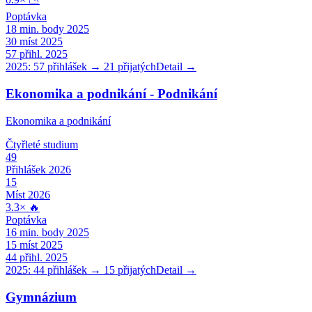
Poptávka
18
min. body 2025
30
míst 2025
57
přihl. 2025
2025:
57
přihlášek →
21
přijatých
Detail →
Ekonomika a podnikání - Podnikání
Ekonomika a podnikání
Čtyřleté
studium
49
Přihlášek 2026
15
Míst 2026
3.3
×
🔥
Poptávka
16
min. body 2025
15
míst 2025
44
přihl. 2025
2025:
44
přihlášek →
15
přijatých
Detail →
Gymnázium