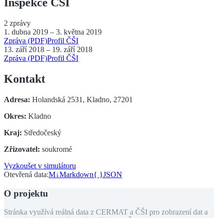
Inspekce ČŠI
2
zprávy
1. dubna 2019
–
3. května 2019
Zpráva (PDF)
Profil ČŠI
13. září 2018
–
19. září 2018
Zpráva (PDF)
Profil ČŠI
Kontakt
Adresa:
Holandská 2531, Kladno, 27201
Okres:
Kladno
Kraj:
Středočeský
Zřizovatel:
soukromé
Vyzkoušet v simulátoru
Otevřená data:
M↓
Markdown
{ }
JSON
O projektu
Stránka využívá reálná data z CERMAT a ČŠI pro zobrazení dat a