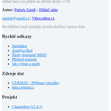
odhad šancí na přijetí na střední školy v ČR.
Autor:
Patrick Zandl
a
Hlídač státu
patrick@zandl.cz
|
Vibecoding.cz
Pro hlášení chyb použijte prosím tlačítko vpravo dole
Rychlé odkazy
Simulátor
Analýza škol
Školy dostupné MHD
Přehled regionů
Jak vybrat a uspět
Zdroje dat
CERMAT - Přijímací zkoušky
data.cermat.cz
Projekt
Changelog (v2.4.1)