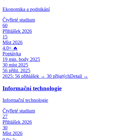
Ekonomika a podnikání
Čtyřleté
studium
60
Přihlášek 2026
15
Míst 2026
4.0
×
🔥
Poptávka
19
min. body 2025
30
míst 2025
56
přihl. 2025
2025:
56
přihlášek →
30
přijatých
Detail →
Informační technologie
Informační technologie
Čtyřleté
studium
27
Přihlášek 2026
30
Míst 2026
0.9
×
📉