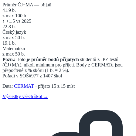
Průměr ČJ+MA — přijatí
41.9
b.
z max 100 b.
↑
+
1.5
vs 2025
22.8
b.
Český jazyk
z max 50 b.
19.1
b.
Matematika
z max 50 b.
Pozn.:
Toto je
průměr bodů přijatých
studentů z JPZ testů
(ČJ+MA), nikoli minimum pro přijetí. Body z CERMATu jsou
přepočtené z % skóru (1 b. = 2 %).
Pořadí v
SOŠ
#977
z
1407
škol
Data:
CERMAT
· přijato
15
z
15
míst
Výsledky všech škol →