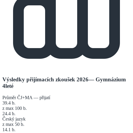
Výsledky přijímacích zkoušek 2026
—
Gymnázium
4leté
Průměr ČJ+MA — přijatí
39.4
b.
z max 100 b.
24.4
b.
Český jazyk
z max 50 b.
14.1
b.