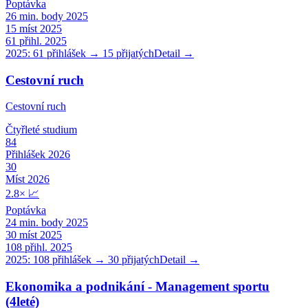
Poptávka
26
min. body 2025
15
míst 2025
61
přihl. 2025
2025:
61
přihlášek →
15
přijatých
Detail →
Cestovní ruch
Cestovní ruch
Čtyřleté
studium
84
Přihlášek 2026
30
Míst 2026
2.8
×
📈
Poptávka
24
min. body 2025
30
míst 2025
108
přihl. 2025
2025:
108
přihlášek →
30
přijatých
Detail →
Ekonomika a podnikání - Management sportu
(4leté)