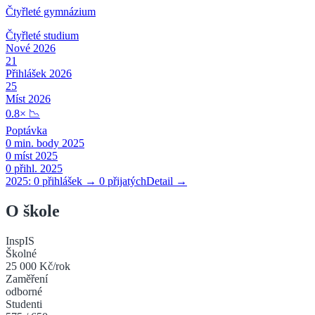
Čtyřleté gymnázium
Čtyřleté
studium
Nové 2026
21
Přihlášek 2026
25
Míst 2026
0.8
×
📉
Poptávka
0
min. body 2025
0
míst 2025
0
přihl. 2025
2025:
0
přihlášek →
0
přijatých
Detail →
O škole
InspIS
Školné
25 000 Kč/rok
Zaměření
odborné
Studenti