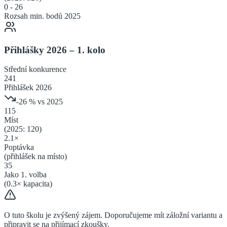
0
-
26
Rozsah min. bodů 2025
Přihlášky 2026 – 1. kolo
Střední
konkurence
241
Přihlášek 2026
-26
% vs 2025
115
Míst
(2025:
120
)
2.1
×
Poptávka
(přihlášek na místo)
35
Jako 1. volba
(
0.3
× kapacita)
O tuto školu je zvýšený zájem. Doporučujeme mít záložní variantu a
připravit se na přijímací zkoušky.