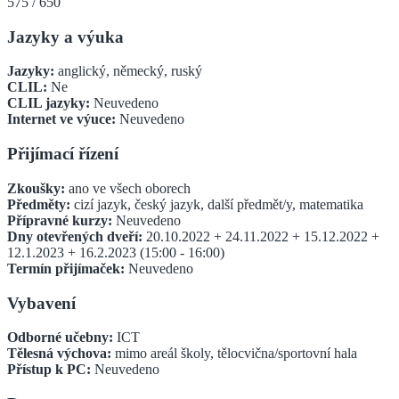
575
/
650
Jazyky a výuka
Jazyky:
anglický, německý, ruský
CLIL:
Ne
CLIL jazyky:
Neuvedeno
Internet ve výuce:
Neuvedeno
Přijímací řízení
Zkoušky:
ano ve všech oborech
Předměty:
cizí jazyk, český jazyk, další předmět/y, matematika
Přípravné kurzy:
Neuvedeno
Dny otevřených dveří:
20.10.2022 + 24.11.2022 + 15.12.2022 +
12.1.2023 + 16.2.2023 (15:00 - 16:00)
Termín přijímaček:
Neuvedeno
Vybavení
Odborné učebny:
ICT
Tělesná výchova:
mimo areál školy, tělocvična/sportovní hala
Přístup k PC:
Neuvedeno