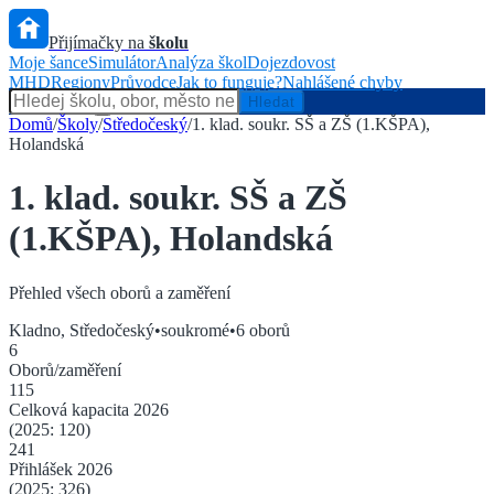
Přijímačky na
školu
Moje šance
Simulátor
Analýza škol
Dojezdovost
MHD
Regiony
Průvodce
Jak to funguje?
Nahlášené chyby
Hlídač státu
Hledat
Domů
/
Školy
/
Středočeský
/
1. klad. soukr. SŠ a ZŠ (1.KŠPA),
Holandská
1. klad. soukr. SŠ a ZŠ
(1.KŠPA), Holandská
Přehled všech oborů a zaměření
Kladno
,
Středočeský
•
soukromé
•
6
oborů
6
Oborů/zaměření
115
Celková kapacita
2026
(2025:
120
)
241
Přihlášek
2026
(2025:
326
)