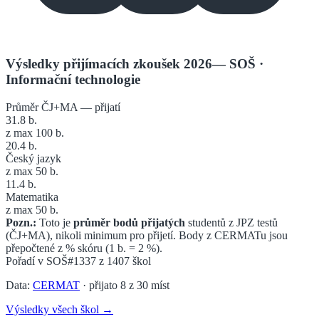
Výsledky přijímacích zkoušek 2026
—
SOŠ
·
Informační technologie
Průměr ČJ+MA — přijatí
31.8
b.
z max 100 b.
20.4
b.
Český jazyk
z max 50 b.
11.4
b.
Matematika
z max 50 b.
Pozn.:
Toto je
průměr bodů přijatých
studentů z JPZ testů
(ČJ+MA), nikoli minimum pro přijetí. Body z CERMATu jsou
přepočtené z % skóru (1 b. = 2 %).
Pořadí v
SOŠ
#1337
z
1407
škol
Data:
CERMAT
· přijato
8
z
30
míst
Výsledky všech škol →