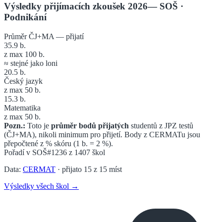
Výsledky přijímacích zkoušek 2026
—
SOŠ
·
Podnikání
Průměr ČJ+MA — přijatí
35.9
b.
z max 100 b.
≈ stejné jako loni
20.5
b.
Český jazyk
z max 50 b.
15.3
b.
Matematika
z max 50 b.
Pozn.:
Toto je
průměr bodů přijatých
studentů z JPZ testů
(ČJ+MA), nikoli minimum pro přijetí. Body z CERMATu jsou
přepočtené z % skóru (1 b. = 2 %).
Pořadí v
SOŠ
#1236
z
1407
škol
Data:
CERMAT
· přijato
15
z
15
míst
Výsledky všech škol →