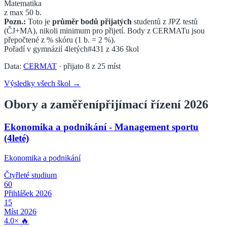
Matematika
z max 50 b.
Pozn.:
Toto je
průměr bodů přijatých
studentů z JPZ testů
(ČJ+MA), nikoli minimum pro přijetí. Body z CERMATu jsou
přepočtené z % skóru (1 b. = 2 %).
Pořadí v
gymnázií 4letých
#431
z
436
škol
Data:
CERMAT
· přijato
8
z
25
míst
Výsledky všech škol →
Obory a zaměření
přijímací řízení 2026
Ekonomika a podnikání - Management sportu
(4leté)
Ekonomika a podnikání
Čtyřleté
studium
60
Přihlášek 2026
15
Míst 2026
4.0
×
🔥