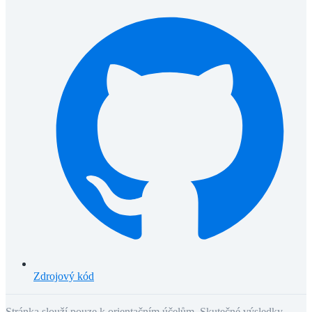
Zdrojový kód
Stránka slouží pouze k orientačním účelům. Skutečné výsledky