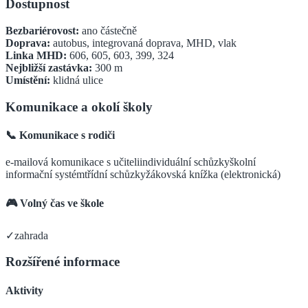
Dostupnost
Bezbariérovost:
ano částečně
Doprava:
autobus, integrovaná doprava, MHD, vlak
Linka MHD:
606, 605, 603, 399, 324
Nejbližší zastávka:
300
m
Umístění:
klidná ulice
Komunikace a okolí školy
📞 Komunikace s rodiči
e-mailová komunikace s učiteli
individuální schůzky
školní
informační systém
třídní schůzky
žákovská knížka (elektronická)
🎮 Volný čas ve škole
✓
zahrada
Rozšířené informace
Aktivity