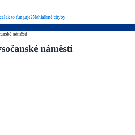
ce
Jak to funguje?
Nahlášené chyby
čanské náměstí
ysočanské náměstí