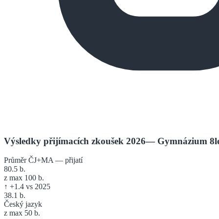
Výsledky přijímacích zkoušek 2026
—
Gymnázium 8le
Průměr ČJ+MA — přijatí
80.5
b.
z max 100 b.
↑
+
1.4
vs 2025
38.1
b.
Český jazyk
z max 50 b.