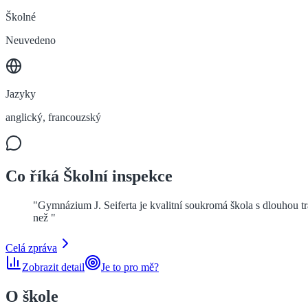
Školné
Neuvedeno
Jazyky
anglický, francouzský
Co říká Školní inspekce
"
Gymnázium J. Seiferta je kvalitní soukromá škola s dlouhou tr
než
"
Celá zpráva
Zobrazit detail
Je to pro mě?
O škole