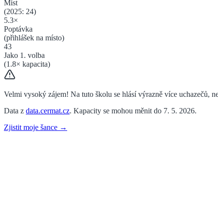
Míst
(2025:
24
)
5.3
×
Poptávka
(přihlášek na místo)
43
Jako 1. volba
(
1.8
× kapacita)
Velmi vysoký zájem! Na tuto školu se hlásí výrazně více uchazečů, než
Data z
data.cermat.cz
. Kapacity se mohou měnit do 7. 5. 2026.
Zjistit moje šance →