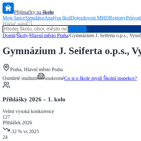
Přijímačky na
školu
Moje šance
Simulátor
Analýza škol
Dojezdovost MHD
Regiony
Průvod
Hlídač státu
Hledat
Domů
/
Školy
/
Hlavní město Praha
/
Gymnázium J. Seiferta o.p.s., Vyso
Gymnázium J. Seiferta o.p.s., V
Praha
,
Hlavní město Praha
Osmileté
studium
soukromé
Co si o škole myslí Školní inspekce?
Přihlášky 2026 – 1. kolo
Velmi vysoká
konkurence
127
Přihlášek 2026
-32
% vs 2025
24