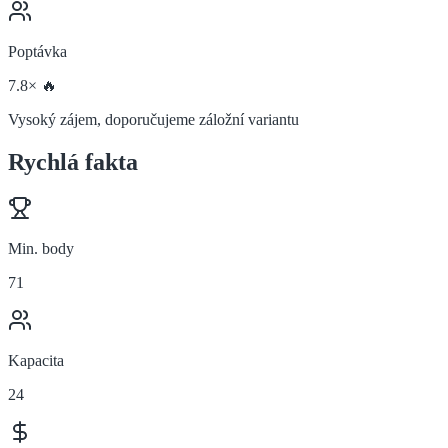
Poptávka
7.8× 🔥
Vysoký zájem, doporučujeme záložní variantu
Rychlá fakta
Min. body
71
Kapacita
24