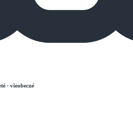
té
· všeobecné