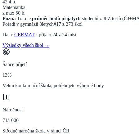
42.4
b.
Matematika
z max 50 b.
Pozn.:
Toto je
průměr bodů přijatých
studentů z JPZ testů (ČJ+MA
Pořadí v
gymnázií 8letých
#17
z
273
škol
Data:
CERMAT
· přijato
24
z
24
míst
Výsledky všech škol →
Šance přijetí
13%
Velmi konkurenční škola, potřebujete výborné body
Náročnost
71/1000
Středně náročná škola v rámci ČR