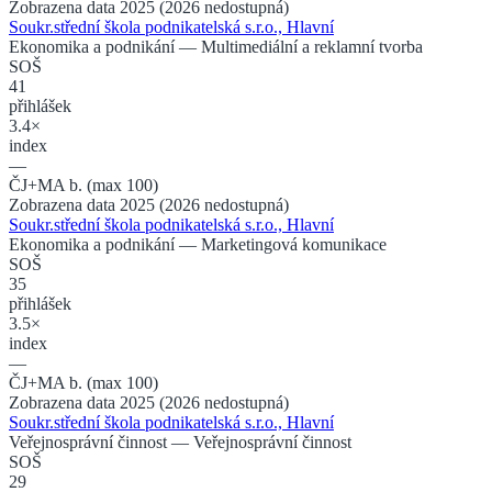
Zobrazena data 2025 (2026 nedostupná)
Soukr.střední škola podnikatelská s.r.o., Hlavní
Ekonomika a podnikání
— Multimediální a reklamní tvorba
SOŠ
41
přihlášek
3.4×
index
—
ČJ+MA b. (max 100)
Zobrazena data 2025 (2026 nedostupná)
Soukr.střední škola podnikatelská s.r.o., Hlavní
Ekonomika a podnikání
— Marketingová komunikace
SOŠ
35
přihlášek
3.5×
index
—
ČJ+MA b. (max 100)
Zobrazena data 2025 (2026 nedostupná)
Soukr.střední škola podnikatelská s.r.o., Hlavní
Veřejnosprávní činnost
— Veřejnosprávní činnost
SOŠ
29