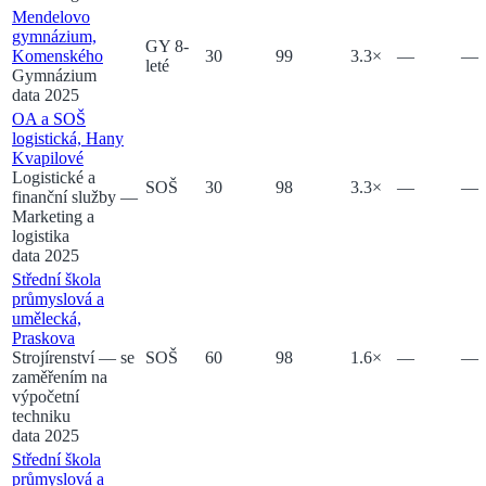
Mendelovo
gymnázium,
GY 8-
Komenského
30
99
3.3
×
—
—
leté
Gymnázium
data 2025
OA a SOŠ
logistická, Hany
Kvapilové
Logistické a
SOŠ
30
98
3.3
×
—
—
finanční služby
—
Marketing a
logistika
data 2025
Střední škola
průmyslová a
umělecká,
Praskova
Strojírenství
— se
SOŠ
60
98
1.6
×
—
—
zaměřením na
výpočetní
techniku
data 2025
Střední škola
průmyslová a