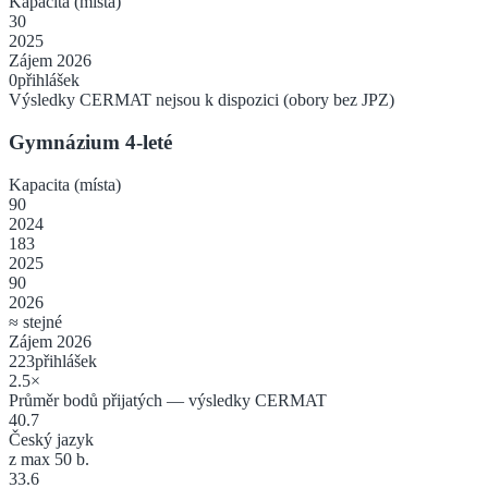
Kapacita (místa)
30
2025
Zájem 2026
0
přihlášek
Výsledky CERMAT nejsou k dispozici (obory bez JPZ)
Gymnázium 4-leté
Kapacita (místa)
90
2024
183
2025
90
2026
≈ stejné
Zájem 2026
223
přihlášek
2.5
×
Průměr bodů přijatých — výsledky CERMAT
40.7
Český jazyk
z max 50 b.
33.6