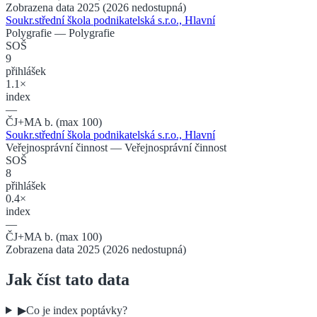
Zobrazena data 2025 (2026 nedostupná)
Soukr.střední škola podnikatelská s.r.o., Hlavní
Polygrafie
— Polygrafie
SOŠ
9
přihlášek
1.1×
index
—
ČJ+MA b. (max 100)
Soukr.střední škola podnikatelská s.r.o., Hlavní
Veřejnosprávní činnost
— Veřejnosprávní činnost
SOŠ
8
přihlášek
0.4×
index
—
ČJ+MA b. (max 100)
Zobrazena data 2025 (2026 nedostupná)
Jak číst tato data
▶
Co je index poptávky?