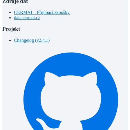
Zdroje dat
CERMAT - Přijímací zkoušky
data.cermat.cz
Projekt
Changelog (v2.4.1)