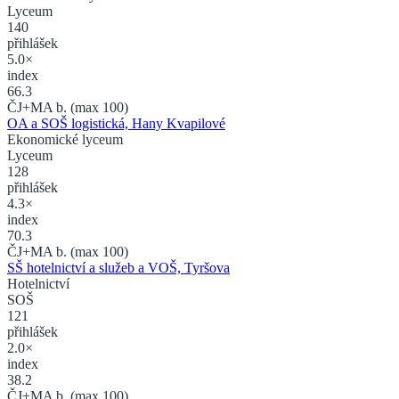
Lyceum
140
přihlášek
5.0×
index
66.3
ČJ+MA b. (max 100)
OA a SOŠ logistická, Hany Kvapilové
Ekonomické lyceum
Lyceum
128
přihlášek
4.3×
index
70.3
ČJ+MA b. (max 100)
SŠ hotelnictví a služeb a VOŠ, Tyršova
Hotelnictví
SOŠ
121
přihlášek
2.0×
index
38.2
ČJ+MA b. (max 100)