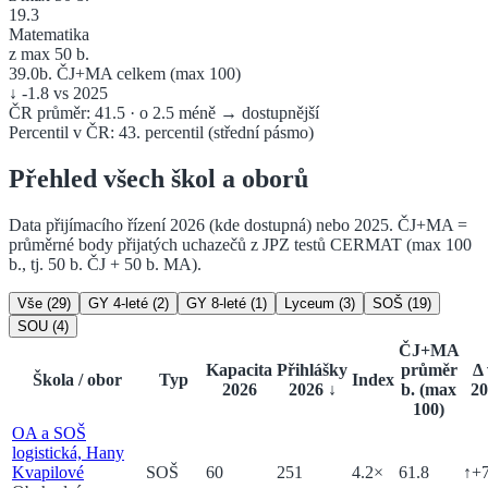
19.3
Matematika
z max 50 b.
39.0
b. ČJ+MA celkem (max 100)
↓
-1.8
vs 2025
ČR průměr:
41.5
·
o 2.5 méně → dostupnější
Percentil v ČR:
43
. percentil
(
střední pásmo
)
Přehled všech škol a oborů
Data přijímacího řízení 2026 (kde dostupná) nebo 2025. ČJ+MA =
průměrné body přijatých uchazečů z JPZ testů CERMAT (max 100
b., tj. 50 b. ČJ + 50 b. MA).
Vše (
29
)
GY 4-leté
(
2
)
GY 8-leté
(
1
)
Lyceum
(
3
)
SOŠ
(
19
)
SOU
(
4
)
ČJ+MA
Kapacita
Přihlášky
průměr
Δ 
Škola / obor
Typ
Index
2026
2026
↓
b. (max
20
100)
OA a SOŠ
logistická, Hany
Kvapilové
SOŠ
60
251
4.2
×
61.8
↑
+