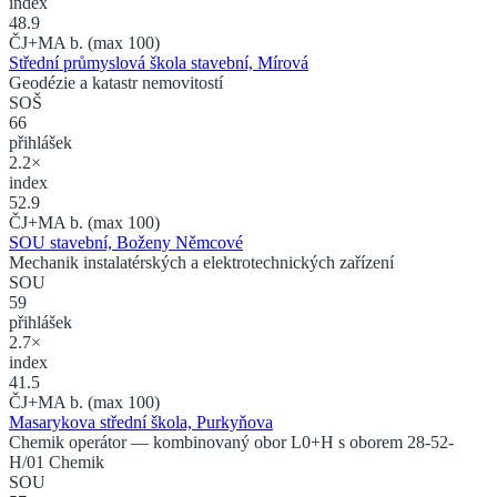
index
48.9
ČJ+MA b. (max 100)
Střední průmyslová škola stavební, Mírová
Geodézie a katastr nemovitostí
SOŠ
66
přihlášek
2.2×
index
52.9
ČJ+MA b. (max 100)
SOU stavební, Boženy Němcové
Mechanik instalatérských a elektrotechnických zařízení
SOU
59
přihlášek
2.7×
index
41.5
ČJ+MA b. (max 100)
Masarykova střední škola, Purkyňova
Chemik operátor
— kombinovaný obor L0+H s oborem 28-52-
H/01 Chemik
SOU