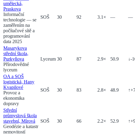
umělecká,
Praskova
Informační
SOŠ
30
92
3.1
×
—
—
technologie
— se
zaměřením na
počítačové sítě a
programování
data 2025
Masarykova
střední škola,
Purkyňova
Lyceum
30
87
2.9
×
50.9
↓
-1
Přírodovědné
lyceum
OA a SOŠ
logistická, Hany
Kvapilové
SOŠ
30
83
2.8
×
48.9
↑
+
Provoz a
ekonomika
dopravy
Střední
průmyslová škola
stavební, Mírová
SOŠ
30
66
2.2
×
52.9
↑
+
Geodézie a katastr
nemovitostí