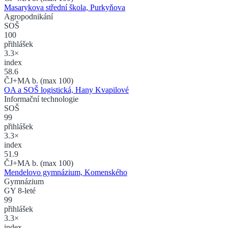
Masarykova střední škola, Purkyňova
Agropodnikání
SOŠ
100
přihlášek
3.3×
index
58.6
ČJ+MA b. (max 100)
OA a SOŠ logistická, Hany Kvapilové
Informační technologie
SOŠ
99
přihlášek
3.3×
index
51.9
ČJ+MA b. (max 100)
Mendelovo gymnázium, Komenského
Gymnázium
GY 8-leté
99
přihlášek
3.3×
index