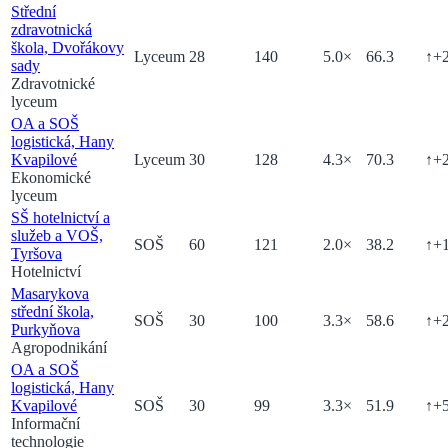
Střední
zdravotnická
škola, Dvořákovy
Lyceum
28
140
5.0
×
66.3
↑
+
sady
Zdravotnické
lyceum
OA a SOŠ
logistická, Hany
Kvapilové
Lyceum
30
128
4.3
×
70.3
↑
+
Ekonomické
lyceum
SŠ hotelnictví a
služeb a VOŠ,
SOŠ
60
121
2.0
×
38.2
↑
+
Tyršova
Hotelnictví
Masarykova
střední škola,
SOŠ
30
100
3.3
×
58.6
↑
+
Purkyňova
Agropodnikání
OA a SOŠ
logistická, Hany
Kvapilové
SOŠ
30
99
3.3
×
51.9
↑
+
Informační
technologie