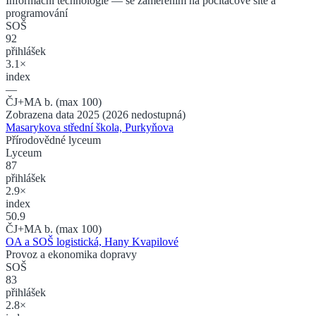
Informační technologie
— se zaměřením na počítačové sítě a
programování
SOŠ
92
přihlášek
3.1×
index
—
ČJ+MA b. (max 100)
Zobrazena data 2025 (2026 nedostupná)
Masarykova střední škola, Purkyňova
Přírodovědné lyceum
Lyceum
87
přihlášek
2.9×
index
50.9
ČJ+MA b. (max 100)
OA a SOŠ logistická, Hany Kvapilové
Provoz a ekonomika dopravy
SOŠ
83
přihlášek
2.8×