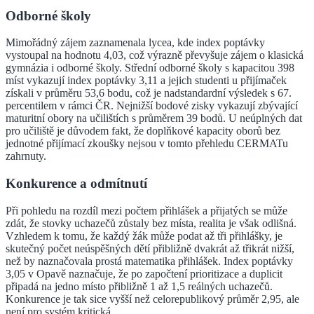
Odborné školy
Mimořádný zájem zaznamenala lycea, kde index poptávky
vystoupal na hodnotu 4,03, což výrazně převyšuje zájem o klasická
gymnázia i odborné školy. Střední odborné školy s kapacitou 398
míst vykazují index poptávky 3,11 a jejich studenti u přijímaček
získali v průměru 53,6 bodu, což je nadstandardní výsledek s 67.
percentilem v rámci ČR. Nejnižší bodové zisky vykazují zbývající
maturitní obory na učilištích s průměrem 39 bodů. U neúplných dat
pro učiliště je důvodem fakt, že doplňkové kapacity oborů bez
jednotné přijímací zkoušky nejsou v tomto přehledu CERMATu
zahrnuty.
Konkurence a odmítnutí
Při pohledu na rozdíl mezi počtem přihlášek a přijatých se může
zdát, že stovky uchazečů zůstaly bez místa, realita je však odlišná.
Vzhledem k tomu, že každý žák může podat až tři přihlášky, je
skutečný počet neúspěšných dětí přibližně dvakrát až třikrát nižší,
než by naznačovala prostá matematika přihlášek. Index poptávky
3,05 v Opavě naznačuje, že po započtení prioritizace a duplicit
připadá na jedno místo přibližně 1 až 1,5 reálných uchazečů.
Konkurence je tak sice vyšší než celorepublikový průměr 2,95, ale
není pro systém kritická.