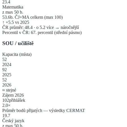
23.4
Matematika
z max 50 b.
53.6
b. ČJ+MA celkem (max 100)
↑
+
5.5
vs 2025
ČR průměr:
48.4
·
o 5.2 více → náročnější
Percentil v ČR:
67
. percentil
(
střední pásmo
)
SOU / učiliště
Kapacita (místa)
52
2024
92
2025
52
2026
≈ stejné
Zájem 2026
102
přihlášek
2.0
×
Průměr bodů přijatých — výsledky CERMAT
19.7
Český jazyk
z max 50 b.