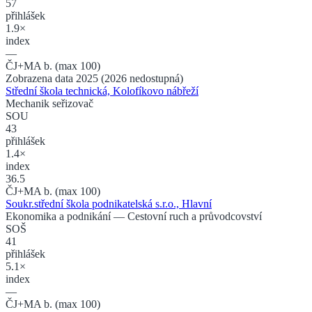
57
přihlášek
1.9×
index
—
ČJ+MA b. (max 100)
Zobrazena data 2025 (2026 nedostupná)
Střední škola technická, Kolofíkovo nábřeží
Mechanik seřizovač
SOU
43
přihlášek
1.4×
index
36.5
ČJ+MA b. (max 100)
Soukr.střední škola podnikatelská s.r.o., Hlavní
Ekonomika a podnikání
— Cestovní ruch a průvodcovství
SOŠ
41
přihlášek
5.1×
index
—
ČJ+MA b. (max 100)