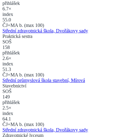
přihlášek
6.7×
index
55.0
ČJ+MA b. (max 100)
Střední zdravotnická škola, Dvořákovy sady
Praktická sestra
SOŠ
158
přihlášek
2.6×
index
51.3
ČJ+MA b. (max 100)
Střední průmyslová škola stavební, Mírová
Stavebnictví
SOŠ
149
přihlášek
2.5×
index
64.1
ČJ+MA b. (max 100)
Střední zdravotnická škola, Dvořákovy sady
Zdravotnické lyceum