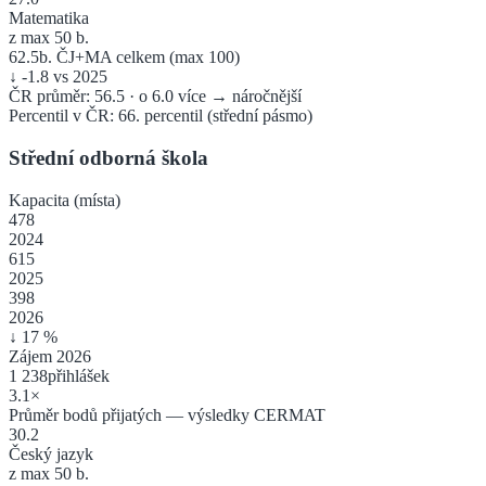
Matematika
z max 50 b.
62.5
b. ČJ+MA celkem (max 100)
↓
-1.8
vs 2025
ČR průměr:
56.5
·
o 6.0 více → náročnější
Percentil v ČR:
66
. percentil
(
střední pásmo
)
Střední odborná škola
Kapacita (místa)
478
2024
615
2025
398
2026
↓
17
%
Zájem 2026
1 238
přihlášek
3.1
×
Průměr bodů přijatých — výsledky CERMAT
30.2
Český jazyk
z max 50 b.