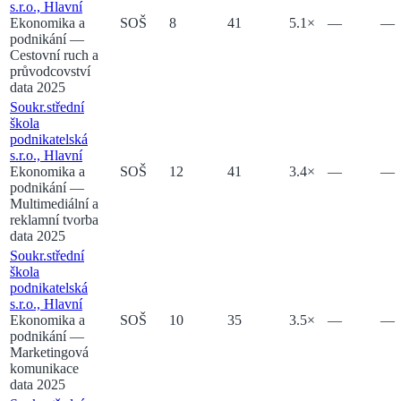
s.r.o., Hlavní
Ekonomika a
SOŠ
8
41
5.1
×
—
—
podnikání
—
Cestovní ruch a
průvodcovství
data 2025
Soukr.střední
škola
podnikatelská
s.r.o., Hlavní
Ekonomika a
SOŠ
12
41
3.4
×
—
—
podnikání
—
Multimediální a
reklamní tvorba
data 2025
Soukr.střední
škola
podnikatelská
s.r.o., Hlavní
Ekonomika a
SOŠ
10
35
3.5
×
—
—
podnikání
—
Marketingová
komunikace
data 2025