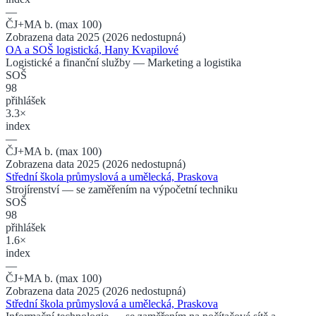
—
ČJ+MA b. (max 100)
Zobrazena data 2025 (2026 nedostupná)
OA a SOŠ logistická, Hany Kvapilové
Logistické a finanční služby
— Marketing a logistika
SOŠ
98
přihlášek
3.3×
index
—
ČJ+MA b. (max 100)
Zobrazena data 2025 (2026 nedostupná)
Střední škola průmyslová a umělecká, Praskova
Strojírenství
— se zaměřením na výpočetní techniku
SOŠ
98
přihlášek
1.6×
index
—
ČJ+MA b. (max 100)
Zobrazena data 2025 (2026 nedostupná)
Střední škola průmyslová a umělecká, Praskova