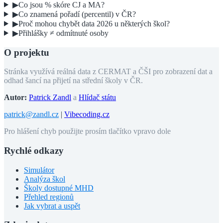
▶
Co jsou % skóre CJ a MA?
▶
Co znamená pořadí (percentil) v ČR?
▶
Proč mohou chybět data 2026 u některých škol?
▶
Přihlášky ≠ odmítnuté osoby
O projektu
Stránka využívá reálná data z CERMAT a ČŠI pro zobrazení dat a
odhad šancí na přijetí na střední školy v ČR.
Autor:
Patrick Zandl
a
Hlídač státu
patrick@zandl.cz
|
Vibecoding.cz
Pro hlášení chyb použijte prosím tlačítko vpravo dole
Rychlé odkazy
Simulátor
Analýza škol
Školy dostupné MHD
Přehled regionů
Jak vybrat a uspět