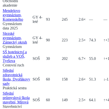
Obchodní
akademie
Mendelovo
gymnázium,
GY 4-
Komenského
93
245
2.6
×
—
—
leté
Gymnázium
data 2025
Slezské
gymnázium,
GY 4-
90
223
2.5
×
74.3
↑
+
Zámecký okruh
leté
Gymnázium
SŠ hotelnictví a
služeb a VOŠ,
SOŠ
30
202
6.7
×
55.0
↑
+
Tyršova
Cestovní ruch
Střední
zdravotnická
škola, Dvořákovy
SOŠ
60
158
2.6
×
51.3
↓
-1
sady
Praktická sestra
Střední
průmyslová škola
SOŠ
60
149
2.5
×
64.1
↑
+
stavební, Mírová
Stavebnictví