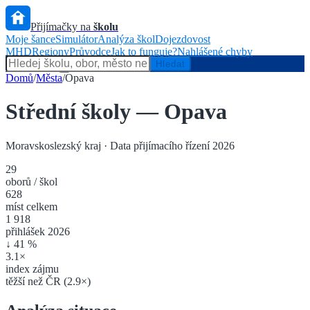
Přijímačky na
školu
Moje šance
Simulátor
Analýza škol
Dojezdovost
MHD
Regiony
Průvodce
Jak to funguje?
Nahlášené chyby
Hlídač státu
Hledat
Domů
/
Města
/
Opava
Střední školy —
Opava
Moravskoslezský kraj
· Data přijímacího řízení 2026
29
oborů / škol
628
míst celkem
1 918
přihlášek 2026
↓
41
%
3.1
×
index zájmu
těžší
než ČR (
2.9
×)