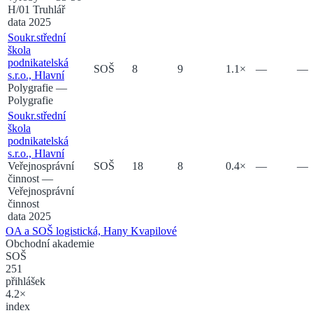
H/01 Truhlář
data 2025
Soukr.střední
škola
podnikatelská
SOŠ
8
9
1.1
×
—
—
s.r.o., Hlavní
Polygrafie
—
Polygrafie
Soukr.střední
škola
podnikatelská
s.r.o., Hlavní
Veřejnosprávní
SOŠ
18
8
0.4
×
—
—
činnost
—
Veřejnosprávní
činnost
data 2025
OA a SOŠ logistická, Hany Kvapilové
Obchodní akademie
SOŠ
251
přihlášek
4.2×
index