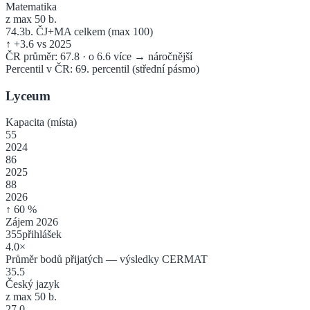
Matematika
z max 50 b.
74.3
b. ČJ+MA celkem (max 100)
↑
+
3.6
vs 2025
ČR průměr:
67.8
·
o 6.6 více → náročnější
Percentil v ČR:
69
. percentil
(
střední pásmo
)
Lyceum
Kapacita (místa)
55
2024
86
2025
88
2026
↑
60
%
Zájem 2026
355
přihlášek
4.0
×
Průměr bodů přijatých — výsledky CERMAT
35.5
Český jazyk
z max 50 b.
27.0