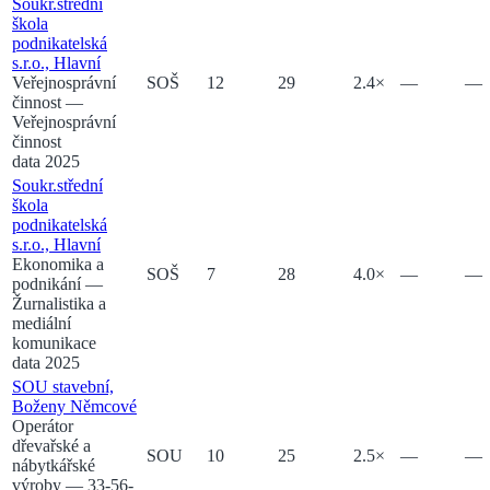
Soukr.střední
škola
podnikatelská
s.r.o., Hlavní
Veřejnosprávní
SOŠ
12
29
2.4
×
—
—
činnost
—
Veřejnosprávní
činnost
data 2025
Soukr.střední
škola
podnikatelská
s.r.o., Hlavní
Ekonomika a
SOŠ
7
28
4.0
×
—
—
podnikání
—
Žurnalistika a
mediální
komunikace
data 2025
SOU stavební,
Boženy Němcové
Operátor
dřevařské a
SOU
10
25
2.5
×
—
—
nábytkářské
výroby
— 33-56-