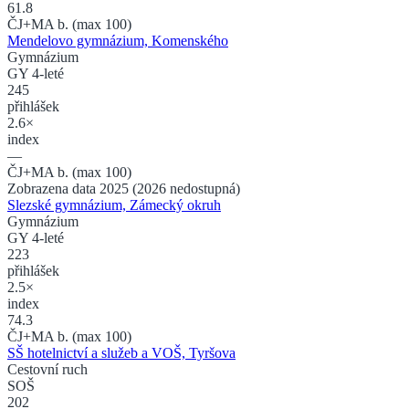
61.8
ČJ+MA b. (max 100)
Mendelovo gymnázium, Komenského
Gymnázium
GY 4-leté
245
přihlášek
2.6×
index
—
ČJ+MA b. (max 100)
Zobrazena data 2025 (2026 nedostupná)
Slezské gymnázium, Zámecký okruh
Gymnázium
GY 4-leté
223
přihlášek
2.5×
index
74.3
ČJ+MA b. (max 100)
SŠ hotelnictví a služeb a VOŠ, Tyršova
Cestovní ruch
SOŠ
202