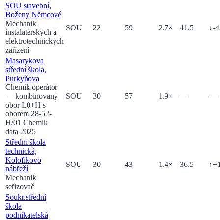
SOU stavební,
Boženy Němcové
Mechanik
SOU
22
59
2.7
×
41.5
↓
-4
instalatérských a
elektrotechnických
zařízení
Masarykova
střední škola,
Purkyňova
Chemik operátor
— kombinovaný
SOU
30
57
1.9
×
—
—
obor L0+H s
oborem 28-52-
H/01 Chemik
data 2025
Střední škola
technická,
Kolofíkovo
SOU
30
43
1.4
×
36.5
↑
+
nábřeží
Mechanik
seřizovač
Soukr.střední
škola
podnikatelská