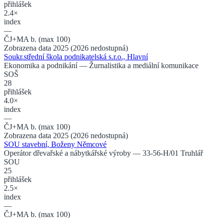
přihlášek
2.4×
index
—
ČJ+MA b. (max 100)
Zobrazena data 2025 (2026 nedostupná)
Soukr.střední škola podnikatelská s.r.o., Hlavní
Ekonomika a podnikání
— Žurnalistika a mediální komunikace
SOŠ
28
přihlášek
4.0×
index
—
ČJ+MA b. (max 100)
Zobrazena data 2025 (2026 nedostupná)
SOU stavební, Boženy Němcové
Operátor dřevařské a nábytkářské výroby
— 33-56-H/01 Truhlář
SOU
25
přihlášek
2.5×
index
—
ČJ+MA b. (max 100)