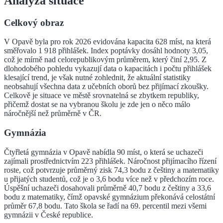
Analýza situace
Celkový obraz
V Opavě byla pro rok 2026 evidována kapacita 628 míst, na která
směřovalo 1 918 přihlášek. Index poptávky dosáhl hodnoty 3,05,
což je mírně nad celorepublikovým průměrem, který činí 2,95. Z
dlohodobého pohledu vykazují data o kapacitách i počtu přihlášek
klesající trend, je však nutné zohlednit, že aktuální statistiky
neobsahují všechna data z učebních oborů bez přijímací zkoušky.
Celkově je situace ve městě srovnatelná se zbytkem republiky,
přičemž dostat se na vybranou školu je zde jen o něco málo
náročnější než průměrně v ČR.
Gymnázia
Čtyřletá gymnázia v Opavě nabídla 90 míst, o která se uchazeči
zajímali prostřednictvím 223 přihlášek. Náročnost přijímacího řízení
roste, což potvrzuje průměrný zisk 74,3 bodu z češtiny a matematiky
u přijatých studentů, což je o 3,6 bodu více než v předchozím roce.
Úspěšní uchazeči dosahovali průměrně 40,7 bodu z češtiny a 33,6
bodu z matematiky, čímž opavské gymnázium překonává celostátní
průměr 67,8 bodu. Tato škola se řadí na 69. percentil mezi všemi
gymnázii v České republice.