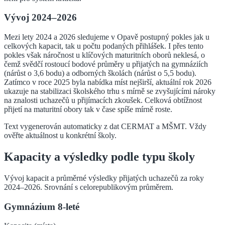
Vývoj 2024–2026
Mezi lety 2024 a 2026 sledujeme v Opavě postupný pokles jak u
celkových kapacit, tak u počtu podaných přihlášek. I přes tento
pokles však náročnost u klíčových maturitních oborů neklesá, o
čemž svědčí rostoucí bodové průměry u přijatých na gymnáziích
(nárůst o 3,6 bodu) a odborných školách (nárůst o 5,5 bodu).
Zatímco v roce 2025 byla nabídka míst nejširší, aktuální rok 2026
ukazuje na stabilizaci školského trhu s mírně se zvyšujícími nároky
na znalosti uchazečů u přijímacích zkoušek. Celková obtížnost
přijetí na maturitní obory tak v čase spíše mírně roste.
Text vygenerován automaticky z dat CERMAT a MŠMT. Vždy
ověřte aktuálnost u konkrétní školy.
Kapacity a výsledky podle typu školy
Vývoj kapacit a průměrné výsledky přijatých uchazečů za roky
2024–2026. Srovnání s celorepublikovým průměrem.
Gymnázium 8-leté