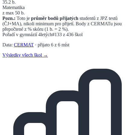
35.2
b.
Matematika
z max 50 b.
Pozn.:
Toto je
průměr bodů přijatých
studentů z JPZ testů
(ČJ+MA), nikoli minimum pro přijetí. Body z CERMATu jsou
přepočtené z % skóru (1 b. = 2 %).
Pořadí v
gymnázií 4letých
#133
z
436
škol
Data:
CERMAT
· přijato
6
z
6
míst
Výsledky všech škol →