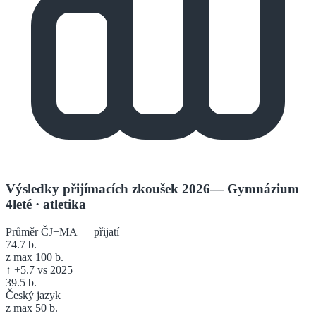
Výsledky přijímacích zkoušek 2026
—
Gymnázium
4leté
· atletika
Průměr ČJ+MA — přijatí
74.7
b.
z max 100 b.
↑
+
5.7
vs 2025
39.5
b.
Český jazyk
z max 50 b.