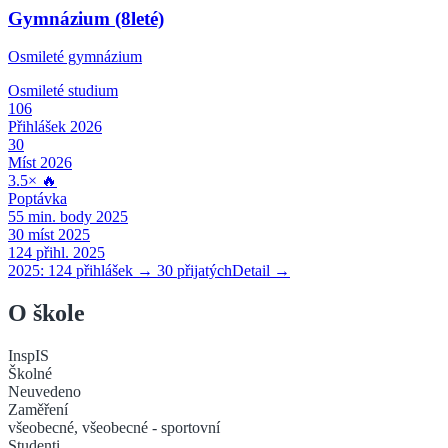
Gymnázium (8leté)
Osmileté gymnázium
Osmileté
studium
106
Přihlášek 2026
30
Míst 2026
3.5
×
🔥
Poptávka
55
min. body 2025
30
míst 2025
124
přihl. 2025
2025:
124
přihlášek →
30
přijatých
Detail →
O škole
InspIS
Školné
Neuvedeno
Zaměření
všeobecné, všeobecné - sportovní
Studenti