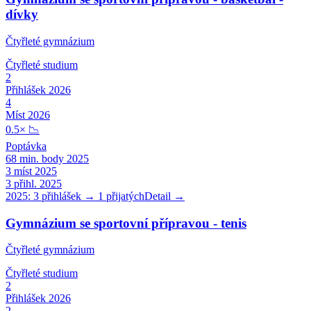
dívky
Čtyřleté gymnázium
Čtyřleté
studium
2
Přihlášek 2026
4
Míst 2026
0.5
×
📉
Poptávka
68
min. body 2025
3
míst 2025
3
přihl. 2025
2025:
3
přihlášek →
1
přijatých
Detail →
Gymnázium se sportovní přípravou - tenis
Čtyřleté gymnázium
Čtyřleté
studium
2
Přihlášek 2026
2