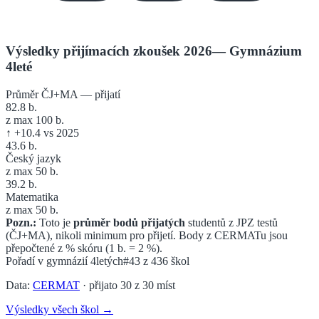
Výsledky přijímacích zkoušek 2026
—
Gymnázium
4leté
Průměr ČJ+MA — přijatí
82.8
b.
z max 100 b.
↑
+
10.4
vs 2025
43.6
b.
Český jazyk
z max 50 b.
39.2
b.
Matematika
z max 50 b.
Pozn.:
Toto je
průměr bodů přijatých
studentů z JPZ testů
(ČJ+MA), nikoli minimum pro přijetí. Body z CERMATu jsou
přepočtené z % skóru (1 b. = 2 %).
Pořadí v
gymnázií 4letých
#43
z
436
škol
Data:
CERMAT
· přijato
30
z
30
míst
Výsledky všech škol →