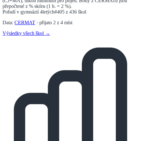
(ČJ+MA), nikoli minimum pro přijetí. Body z CERMATu jsou
přepočtené z % skóru (1 b. = 2 %).
Pořadí v
gymnázií 4letých
#405
z
436
škol
Data:
CERMAT
· přijato
2
z
4
míst
Výsledky všech škol →