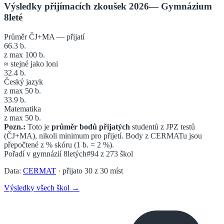
Výsledky přijímacích zkoušek 2026
—
Gymnázium
8leté
Průměr ČJ+MA — přijatí
66.3
b.
z max 100 b.
≈ stejné jako loni
32.4
b.
Český jazyk
z max 50 b.
33.9
b.
Matematika
z max 50 b.
Pozn.:
Toto je
průměr bodů přijatých
studentů z JPZ testů
(ČJ+MA), nikoli minimum pro přijetí. Body z CERMATu jsou
přepočtené z % skóru (1 b. = 2 %).
Pořadí v
gymnázií 8letých
#94
z
273
škol
Data:
CERMAT
· přijato
30
z
30
míst
Výsledky všech škol →