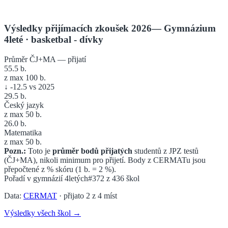
Výsledky přijímacích zkoušek 2026
—
Gymnázium
4leté
· basketbal - dívky
Průměr ČJ+MA — přijatí
55.5
b.
z max 100 b.
↓
-12.5
vs 2025
29.5
b.
Český jazyk
z max 50 b.
26.0
b.
Matematika
z max 50 b.
Pozn.:
Toto je
průměr bodů přijatých
studentů z JPZ testů
(ČJ+MA), nikoli minimum pro přijetí. Body z CERMATu jsou
přepočtené z % skóru (1 b. = 2 %).
Pořadí v
gymnázií 4letých
#372
z
436
škol
Data:
CERMAT
· přijato
2
z
4
míst
Výsledky všech škol →