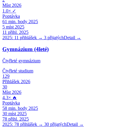
Míst 2026
1.0
×
✓
Poptávka
61
min. body 2025
5
míst 2025
11
přihl. 2025
2025:
11
přihlášek →
3
přijatých
Detail →
Gymnázium (4leté)
Čtyřleté gymnázium
Čtyřleté
studium
129
Přihlášek 2026
30
Míst 2026
4.3
×
🔥
Poptávka
58
min. body 2025
30
míst 2025
78
přihl. 2025
2025:
78
přihlášek →
30
přijatých
Detail →