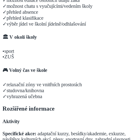
✓
možnost editace osobních údajů žáka
✓
možnost chatu s vyučujícími/vedením školy
✓
přehled absence
✓
přehled klasifikace
✓
výběr jídel ve školní jídelně/odhlašování
🏛️ V okolí školy
•
sport
•
ZUŠ
🎮 Volný čas ve škole
✓
relaxační zóny ve vnitřních prostorách
✓
studovna/knihovna
✓
vyhrazená učebna
Rozšířené informace
Aktivity
Specifické akce:
adaptační kurzy, besídky/akademie, exkurze,
návštěvy kulturních akcí, plesy, sportovní dny, zahradní slavnosti