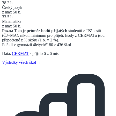
38.2
b.
Český jazyk
z max 50 b.
33.5
b.
Matematika
z max 50 b.
Pozn.:
Toto je
průměr bodů přijatých
studentů z JPZ testů
(ČJ+MA), nikoli minimum pro přijetí. Body z CERMATu jsou
přepočtené z % skóru (1 b. = 2 %).
Pořadí v
gymnázií 4letých
#180
z
436
škol
Data:
CERMAT
· přijato
6
z
6
míst
Výsledky všech škol →