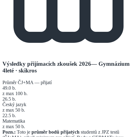
Výsledky přijímacích zkoušek 2026
—
Gymnázium
4leté
· skikros
Průměr ČJ+MA — přijatí
49.0
b.
z max 100 b.
26.5
b.
Český jazyk
z max 50 b.
22.5
b.
Matematika
z max 50 b.
Pozn.:
Toto je
průměr bodů přijatých
studentů z JPZ testů