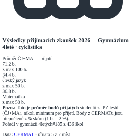
Výsledky přijímacích zkoušek 2026
—
Gymnázium
4leté
· cyklistika
Průměr ČJ+MA — přijatí
71.2
b.
z max 100 b.
34.4
b.
Český jazyk
z max 50 b.
36.8
b.
Matematika
z max 50 b.
Pozn.:
Toto je
průměr bodů přijatých
studentů z JPZ testů
(ČJ+MA), nikoli minimum pro přijetí. Body z CERMATu jsou
přepočtené z % skóru (1 b. = 2 %).
Pořadí v
gymnázií 4letých
#185
z
436
škol
Data:
CERMAT
· přijato
5
z
7
míst