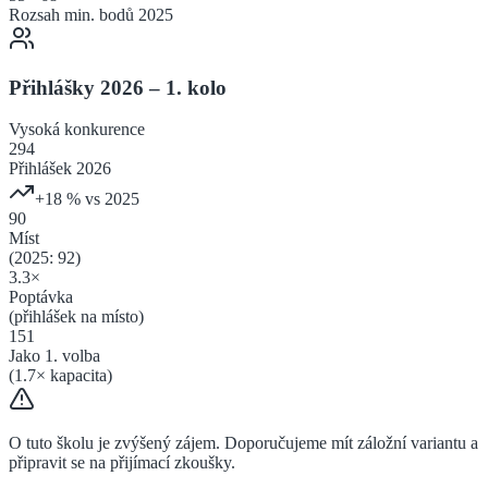
Rozsah min. bodů 2025
Přihlášky 2026 – 1. kolo
Vysoká
konkurence
294
Přihlášek 2026
+
18
% vs 2025
90
Míst
(2025:
92
)
3.3
×
Poptávka
(přihlášek na místo)
151
Jako 1. volba
(
1.7
× kapacita)
O tuto školu je zvýšený zájem. Doporučujeme mít záložní variantu a
připravit se na přijímací zkoušky.