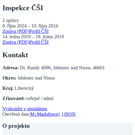
Inspekce ČŠI
2
zprávy
8. října 2024
–
10. října 2024
Zpráva (PDF)
Profil ČŠI
14. ledna 2019
–
18. ledna 2019
Zpráva (PDF)
Profil ČŠI
Kontakt
Adresa:
Dr. Randy 4096, Jablonec nad Nisou, 46601
Okres:
Jablonec nad Nisou
Kraj:
Liberecký
Zřizovatel:
veřejné / státní
Vyzkoušet v simulátoru
Otevřená data:
M↓
Markdown
{ }
JSON
O projektu