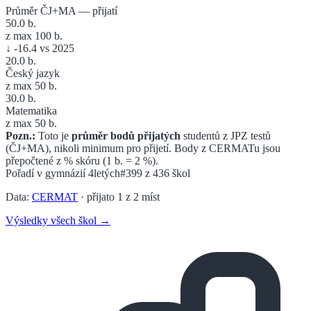
Průměr ČJ+MA — přijatí
50.0
b.
z max 100 b.
↓
-16.4
vs 2025
20.0
b.
Český jazyk
z max 50 b.
30.0
b.
Matematika
z max 50 b.
Pozn.:
Toto je
průměr bodů přijatých
studentů z JPZ testů
(ČJ+MA), nikoli minimum pro přijetí. Body z CERMATu jsou
přepočtené z % skóru (1 b. = 2 %).
Pořadí v
gymnázií 4letých
#399
z
436
škol
Data:
CERMAT
· přijato
1
z
2
míst
Výsledky všech škol →