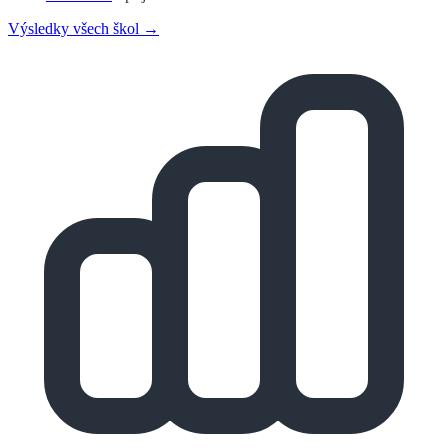
Výsledky všech škol →