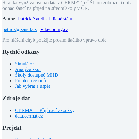
Stránka využívá reálná data z CERMAT a ČŠI pro zobrazení dat a
odhad šancí na přijetí na střední školy v ČR.
Autor:
Patrick Zandl
a
Hlídač státu
patrick@zandl.cz
|
Vibecoding.cz
Pro hlášení chyb použijte prosím tlačítko vpravo dole
Rychlé odkazy
Simulátor
Analýza škol
Školy dostupné MHD
Přehled regionů
Jak vybrat a uspět
Zdroje dat
CERMAT - Přijímací zkoušky
data.cermat.cz
Projekt