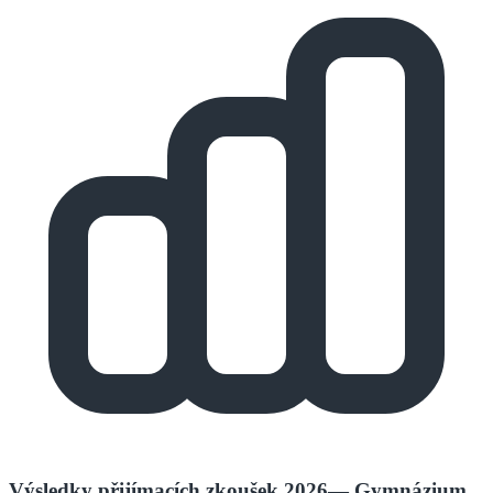
Výsledky přijímacích zkoušek 2026
—
Gymnázium