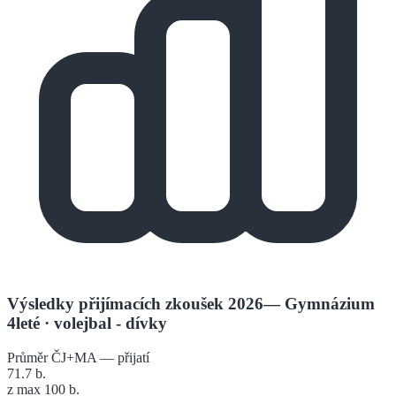
Výsledky přijímacích zkoušek 2026
—
Gymnázium
4leté
· volejbal - dívky
Průměr ČJ+MA — přijatí
71.7
b.
z max 100 b.