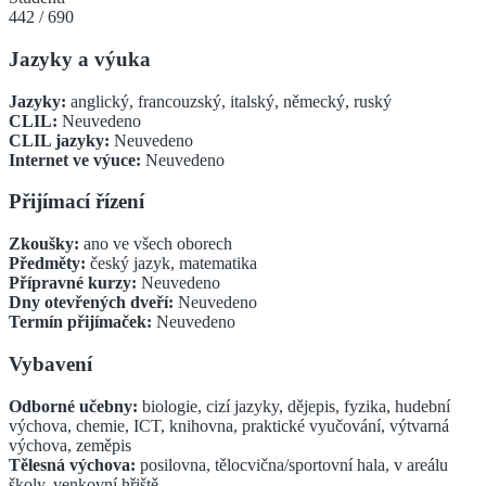
442
/
690
Jazyky a výuka
Jazyky:
anglický, francouzský, italský, německý, ruský
CLIL:
Neuvedeno
CLIL jazyky:
Neuvedeno
Internet ve výuce:
Neuvedeno
Přijímací řízení
Zkoušky:
ano ve všech oborech
Předměty:
český jazyk, matematika
Přípravné kurzy:
Neuvedeno
Dny otevřených dveří:
Neuvedeno
Termín přijímaček:
Neuvedeno
Vybavení
Odborné učebny:
biologie, cizí jazyky, dějepis, fyzika, hudební
výchova, chemie, ICT, knihovna, praktické vyučování, výtvarná
výchova, zeměpis
Tělesná výchova:
posilovna, tělocvična/sportovní hala, v areálu
školy, venkovní hřiště