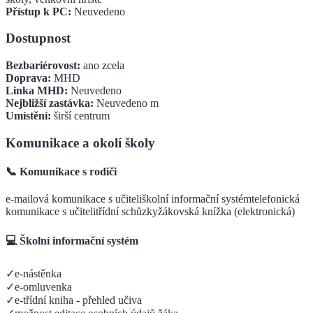
Přístup k PC:
Neuvedeno
Dostupnost
Bezbariérovost:
ano zcela
Doprava:
MHD
Linka MHD:
Neuvedeno
Nejbližší zastávka:
Neuvedeno
m
Umístění:
širší centrum
Komunikace a okolí školy
📞 Komunikace s rodiči
e-mailová komunikace s učiteli
školní informační systém
telefonická
komunikace s učiteli
třídní schůzky
žákovská knížka (elektronická)
💻 Školní informační systém
✓
e-nástěnka
✓
e-omluvenka
✓
e-třídní kniha - přehled učiva