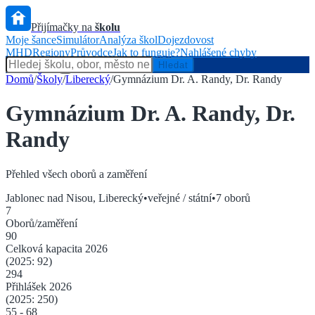
Přijímačky na
školu
Moje šance
Simulátor
Analýza škol
Dojezdovost
MHD
Regiony
Průvodce
Jak to funguje?
Nahlášené chyby
Hlídač státu
Hledat
Domů
/
Školy
/
Liberecký
/
Gymnázium Dr. A. Randy, Dr. Randy
Gymnázium Dr. A. Randy, Dr.
Randy
Přehled všech oborů a zaměření
Jablonec nad Nisou
,
Liberecký
•
veřejné / státní
•
7
oborů
7
Oborů/zaměření
90
Celková kapacita
2026
(2025:
92
)
294
Přihlášek
2026
(2025:
250
)
55
-
68