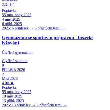
2.3
×
📈
Poptávka
55
min. body 2025
4
míst 2025
6
přihl. 2025
2025:
6
přihlášek →
3
přijatých
Detail →
Gymnázium se sportovní přípravou - běžecké
lyžování
Čtyřleté gymnázium
Čtyřleté
studium
8
Přihlášek 2026
2
Míst 2026
4.0
×
🔥
Poptávka
55
min. body 2025
10
míst 2025
13
přihl. 2025
2025:
13
přihlášek →
5
přijatých
Detail →