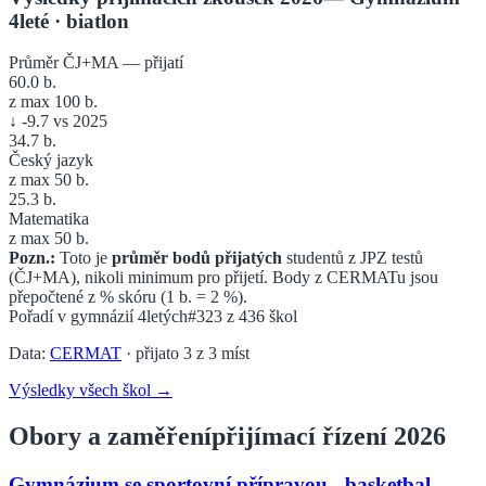
4leté
· biatlon
Průměr ČJ+MA — přijatí
60.0
b.
z max 100 b.
↓
-9.7
vs 2025
34.7
b.
Český jazyk
z max 50 b.
25.3
b.
Matematika
z max 50 b.
Pozn.:
Toto je
průměr bodů přijatých
studentů z JPZ testů
(ČJ+MA), nikoli minimum pro přijetí. Body z CERMATu jsou
přepočtené z % skóru (1 b. = 2 %).
Pořadí v
gymnázií 4letých
#323
z
436
škol
Data:
CERMAT
· přijato
3
z
3
míst
Výsledky všech škol →
Obory a zaměření
přijímací řízení 2026
Gymnázium se sportovní přípravou - basketbal -