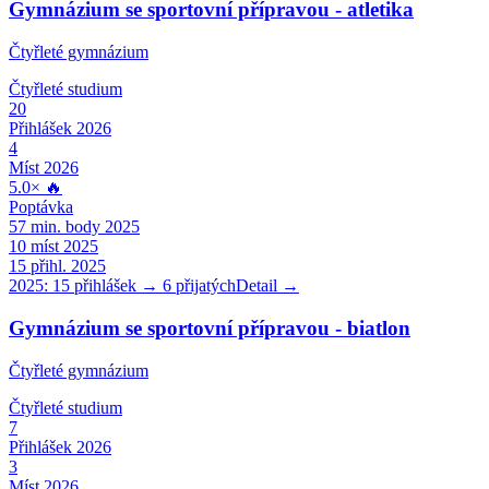
Gymnázium se sportovní přípravou - atletika
Čtyřleté gymnázium
Čtyřleté
studium
20
Přihlášek 2026
4
Míst 2026
5.0
×
🔥
Poptávka
57
min. body 2025
10
míst 2025
15
přihl. 2025
2025:
15
přihlášek →
6
přijatých
Detail →
Gymnázium se sportovní přípravou - biatlon
Čtyřleté gymnázium
Čtyřleté
studium
7
Přihlášek 2026
3
Míst 2026