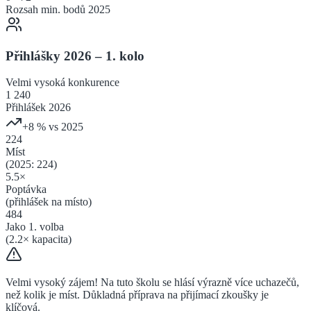
Rozsah min. bodů 2025
Přihlášky 2026 – 1. kolo
Velmi vysoká
konkurence
1 240
Přihlášek 2026
+
8
% vs 2025
224
Míst
(2025:
224
)
5.5
×
Poptávka
(přihlášek na místo)
484
Jako 1. volba
(
2.2
× kapacita)
Velmi vysoký zájem! Na tuto školu se hlásí výrazně více uchazečů,
než kolik je míst. Důkladná příprava na přijímací zkoušky je
klíčová.