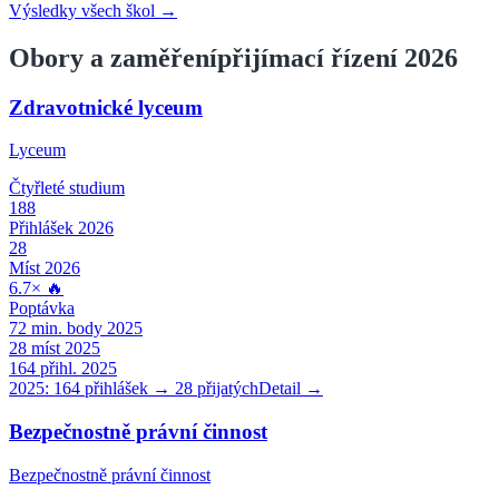
Výsledky všech škol →
Obory a zaměření
přijímací řízení 2026
Zdravotnické lyceum
Lyceum
Čtyřleté
studium
188
Přihlášek 2026
28
Míst 2026
6.7
×
🔥
Poptávka
72
min. body 2025
28
míst 2025
164
přihl. 2025
2025:
164
přihlášek →
28
přijatých
Detail →
Bezpečnostně právní činnost
Bezpečnostně právní činnost