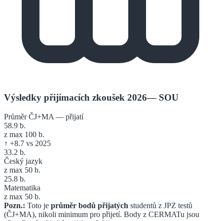
Výsledky přijímacích zkoušek 2026
—
SOU
Průměr ČJ+MA — přijatí
58.9
b.
z max 100 b.
↑
+
8.7
vs 2025
33.2
b.
Český jazyk
z max 50 b.
25.8
b.
Matematika
z max 50 b.
Pozn.:
Toto je
průměr bodů přijatých
studentů z JPZ testů
(ČJ+MA), nikoli minimum pro přijetí. Body z CERMATu jsou