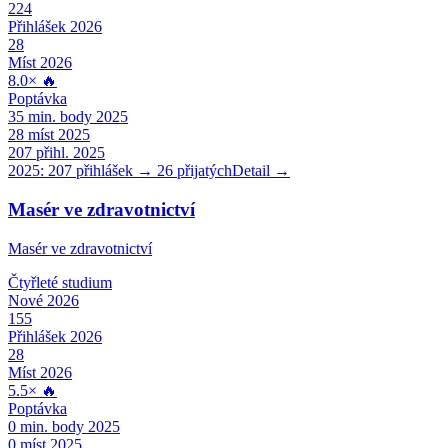
224
Přihlášek 2026
28
Míst 2026
8.0
×
🔥
Poptávka
35
min. body 2025
28
míst 2025
207
přihl. 2025
2025:
207
přihlášek →
26
přijatých
Detail →
Masér ve zdravotnictví
Masér ve zdravotnictví
Čtyřleté
studium
Nové 2026
155
Přihlášek 2026
28
Míst 2026
5.5
×
🔥
Poptávka
0
min. body 2025
0
míst 2025