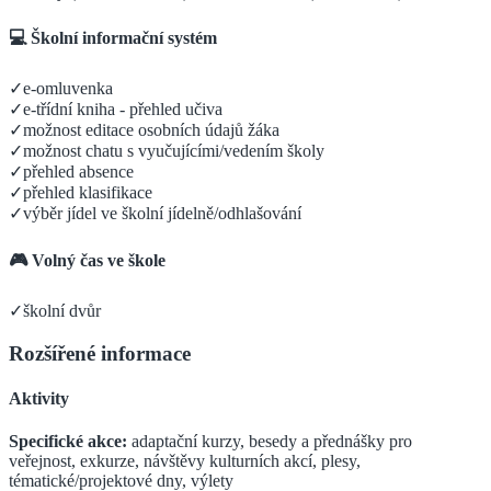
💻 Školní informační systém
✓
e-omluvenka
✓
e-třídní kniha - přehled učiva
✓
možnost editace osobních údajů žáka
✓
možnost chatu s vyučujícími/vedením školy
✓
přehled absence
✓
přehled klasifikace
✓
výběr jídel ve školní jídelně/odhlašování
🎮 Volný čas ve škole
✓
školní dvůr
Rozšířené informace
Aktivity
Specifické akce:
adaptační kurzy, besedy a přednášky pro
veřejnost, exkurze, návštěvy kulturních akcí, plesy,
tématické/projektové dny, výlety