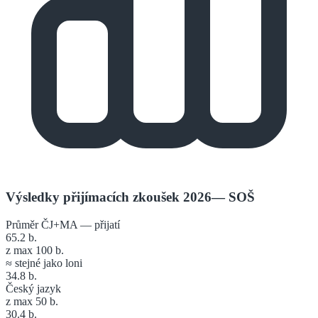
Výsledky přijímacích zkoušek 2026
—
SOŠ
Průměr ČJ+MA — přijatí
65.2
b.
z max 100 b.
≈ stejné jako loni
34.8
b.
Český jazyk
z max 50 b.
30.4
b.