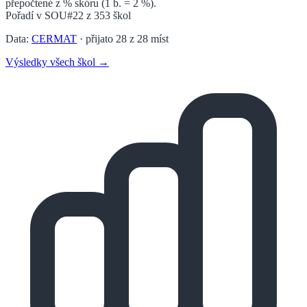
přepočtené z % skóru (1 b. = 2 %).
Pořadí v
SOU
#22
z
353
škol
Data:
CERMAT
· přijato
28
z
28
míst
Výsledky všech škol →