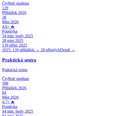
Čtyřleté
studium
129
Přihlášek 2026
28
Míst 2026
4.6
×
🔥
Poptávka
54
min. body 2025
28
míst 2025
139
přihl. 2025
2025:
139
přihlášek →
28
přijatých
Detail →
Praktická sestra
Praktická sestra
Čtyřleté
studium
398
Přihlášek 2026
84
Míst 2026
4.7
×
🔥
Poptávka
44
min. body 2025
84
míst 2025