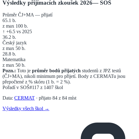
Výsledky přijímacích zkoušek 2026
—
SOŠ
Průměr ČJ+MA — přijatí
65.1
b.
z max 100 b.
↑
+
6.5
vs 2025
36.2
b.
Český jazyk
z max 50 b.
28.8
b.
Matematika
z max 50 b.
Pozn.:
Toto je
průměr bodů přijatých
studentů z JPZ testů
(ČJ+MA), nikoli minimum pro přijetí. Body z CERMATu jsou
přepočtené z % skóru (1 b. = 2 %).
Pořadí v
SOŠ
#117
z
1407
škol
Data:
CERMAT
· přijato
84
z
84
míst
Výsledky všech škol →