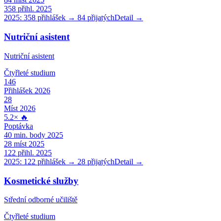
358
přihl. 2025
2025:
358
přihlášek →
84
přijatých
Detail →
Nutriční asistent
Nutriční asistent
Čtyřleté
studium
146
Přihlášek 2026
28
Míst 2026
5.2
×
🔥
Poptávka
40
min. body 2025
28
míst 2025
122
přihl. 2025
2025:
122
přihlášek →
28
přijatých
Detail →
Kosmetické služby
Střední odborné učiliště
Čtyřleté
studium