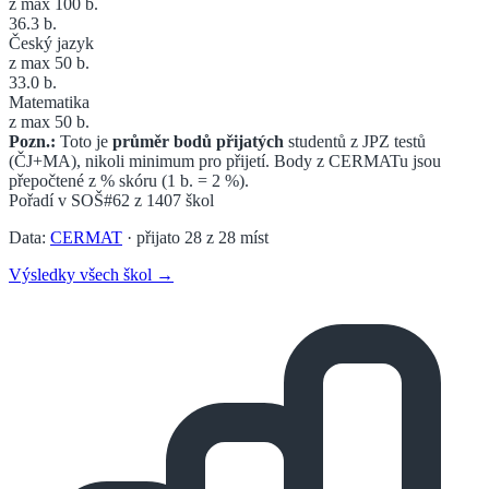
z max 100 b.
36.3
b.
Český jazyk
z max 50 b.
33.0
b.
Matematika
z max 50 b.
Pozn.:
Toto je
průměr bodů přijatých
studentů z JPZ testů
(ČJ+MA), nikoli minimum pro přijetí. Body z CERMATu jsou
přepočtené z % skóru (1 b. = 2 %).
Pořadí v
SOŠ
#62
z
1407
škol
Data:
CERMAT
· přijato
28
z
28
míst
Výsledky všech škol →