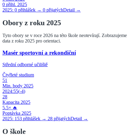
0
přihl. 2025
2025:
0
přihlášek →
0
přijatých
Detail →
Obory z roku 2025
Tyto obory se v roce 2026 na této škole neotevírají. Zobrazujeme
data z roku 2025 pro orientaci.
Masér sportovní a rekondiční
Střední odborné učiliště
Čtyřleté
studium
51
Min. body 2025
2024:
55
(
-4
)
28
Kapacita 2025
5.5
×
🔥
Poptávka 2025
2025:
153
přihlášek →
28
přijatých
Detail →
O škole