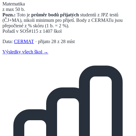
Matematika
z max 50 b.
Pozn.:
Toto je
průměr bodů přijatých
studentů z JPZ testů
(ČJ+MA), nikoli minimum pro přijetí. Body z CERMATu jsou
přepočtené z % skóru (1 b. = 2 %).
Pořadí v
SOŠ
#115
z
1407
škol
Data:
CERMAT
· přijato
28
z
28
míst
Výsledky všech škol →