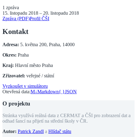
1
zpráva
15. listopadu 2018
–
20. listopadu 2018
Zpráva (PDF)
Profil ČŠI
Kontakt
Adresa:
5. května 200, Praha, 14000
Okres:
Praha
Kraj:
Hlavní město Praha
Zřizovatel:
veřejné / státní
Vyzkoušet v simulátoru
Otevřená data:
M↓
Markdown
{ }
JSON
O projektu
Stránka využívá reálná data z CERMAT a ČŠI pro zobrazení dat a
odhad šancí na přijetí na střední školy v ČR.
Autor:
Patrick Zandl
a
Hlídač státu