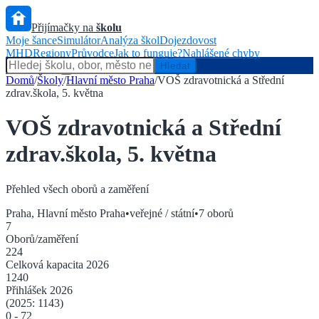
Přijímačky na
školu
Moje šance
Simulátor
Analýza škol
Dojezdovost
MHD
Regiony
Průvodce
Jak to funguje?
Nahlášené chyby
Hlídač státu
Hledat
Domů
/
Školy
/
Hlavní město Praha
/
VOŠ zdravotnická a Střední
zdrav.škola, 5. května
VOŠ zdravotnická a Střední
zdrav.škola, 5. května
Přehled všech oborů a zaměření
Praha
,
Hlavní město Praha
•
veřejné / státní
•
7
oborů
7
Oborů/zaměření
224
Celková kapacita
2026
1240
Přihlášek
2026
(2025:
1143
)
0
-
72