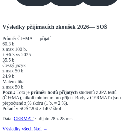
Výsledky přijímacích zkoušek 2026
—
SOŠ
Průměr ČJ+MA — přijatí
60.3
b.
z max 100 b.
↑
+
6.3
vs 2025
35.5
b.
Český jazyk
z max 50 b.
24.9
b.
Matematika
z max 50 b.
Pozn.:
Toto je
průměr bodů přijatých
studentů z JPZ testů
(ČJ+MA), nikoli minimum pro přijetí. Body z CERMATu jsou
přepočtené z % skóru (1 b. = 2 %).
Pořadí v
SOŠ
#204
z
1407
škol
Data:
CERMAT
· přijato
28
z
28
míst
Výsledky všech škol →