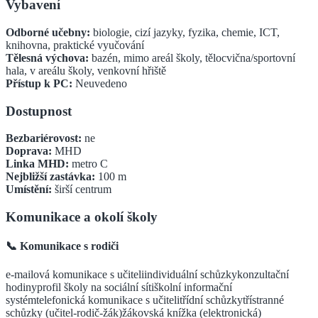
Vybavení
Odborné učebny:
biologie, cizí jazyky, fyzika, chemie, ICT,
knihovna, praktické vyučování
Tělesná výchova:
bazén, mimo areál školy, tělocvična/sportovní
hala, v areálu školy, venkovní hřiště
Přístup k PC:
Neuvedeno
Dostupnost
Bezbariérovost:
ne
Doprava:
MHD
Linka MHD:
metro C
Nejbližší zastávka:
100
m
Umístění:
širší centrum
Komunikace a okolí školy
📞 Komunikace s rodiči
e-mailová komunikace s učiteli
individuální schůzky
konzultační
hodiny
profil školy na sociální síti
školní informační
systém
telefonická komunikace s učiteli
třídní schůzky
třístranné
schůzky (učitel-rodič-žák)
žákovská knížka (elektronická)