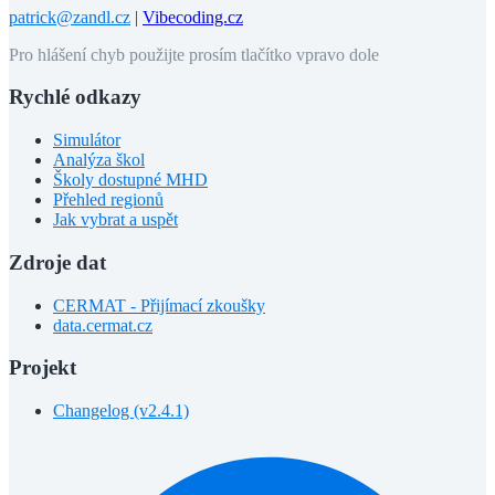
patrick@zandl.cz
|
Vibecoding.cz
Pro hlášení chyb použijte prosím tlačítko vpravo dole
Rychlé odkazy
Simulátor
Analýza škol
Školy dostupné MHD
Přehled regionů
Jak vybrat a uspět
Zdroje dat
CERMAT - Přijímací zkoušky
data.cermat.cz
Projekt
Changelog (v2.4.1)