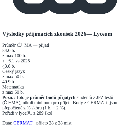
Výsledky přijímacích zkoušek 2026
—
Lyceum
Průměr ČJ+MA — přijatí
84.6
b.
z max 100 b.
↑
+
6.1
vs 2025
43.8
b.
Český jazyk
z max 50 b.
40.9
b.
Matematika
z max 50 b.
Pozn.:
Toto je
průměr bodů přijatých
studentů z JPZ testů
(ČJ+MA), nikoli minimum pro přijetí. Body z CERMATu jsou
přepočtené z % skóru (1 b. = 2 %).
Pořadí v
lyceí
#1
z
289
škol
Data:
CERMAT
· přijato
28
z
28
míst