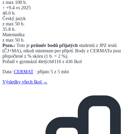
z max 100 b.
↑
+
9.4
vs 2025
40.0
b.
Český jazyk
z max 50 b.
35.8
b.
Matematika
z max 50 b.
Pozn.:
Toto je
průměr bodů přijatých
studentů z JPZ testů
(ČJ+MA), nikoli minimum pro přijetí. Body z CERMATu jsou
přepočtené z % skóru (1 b. = 2 %).
Pořadí v
gymnázií 4letých
#116
z
436
škol
Data:
CERMAT
· přijato
5
z
5
míst
Výsledky všech škol →