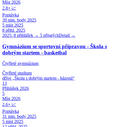
Míst 2026
2.8
×
📈
Poptávka
39
min. body 2025
5
míst 2025
8
přihl. 2025
2025:
8
přihlášek →
5
přijatých
Detail →
Gymnázium se sportovní přípravou - Škola s
dobrým startem - basketbal
Čtyřleté gymnázium
Čtyřleté
studium
dříve „
Škola s dobrým startem - házená
“
13
Přihlášek 2026
5
Míst 2026
2.6
×
📈
Poptávka
31
min. body 2025
5
míst 2025
12
přihl. 2025