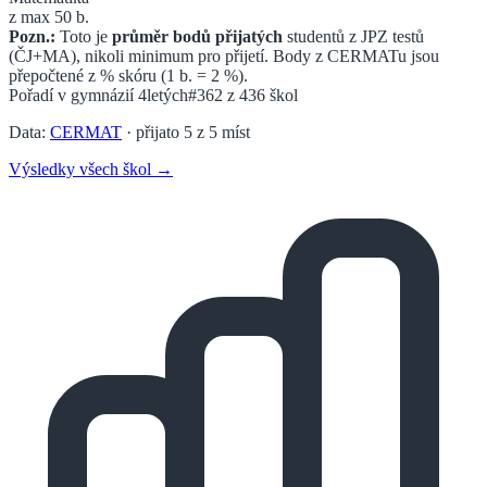
z max 50 b.
Pozn.:
Toto je
průměr bodů přijatých
studentů z JPZ testů
(ČJ+MA), nikoli minimum pro přijetí. Body z CERMATu jsou
přepočtené z % skóru (1 b. = 2 %).
Pořadí v
gymnázií 4letých
#362
z
436
škol
Data:
CERMAT
· přijato
5
z
5
míst
Výsledky všech škol →