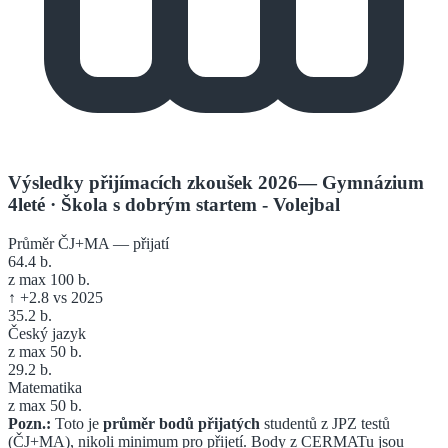
Výsledky přijímacích zkoušek 2026
—
Gymnázium
4leté
· Škola s dobrým startem - Volejbal
Průměr ČJ+MA — přijatí
64.4
b.
z max 100 b.
↑
+
2.8
vs 2025
35.2
b.
Český jazyk
z max 50 b.
29.2
b.
Matematika
z max 50 b.
Pozn.:
Toto je
průměr bodů přijatých
studentů z JPZ testů
(ČJ+MA), nikoli minimum pro přijetí. Body z CERMATu jsou