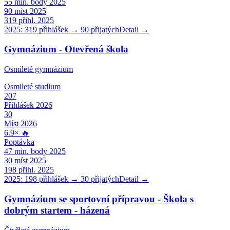
55
min. body 2025
90
míst 2025
319
přihl. 2025
2025:
319
přihlášek →
90
přijatých
Detail →
Gymnázium - Otevřená škola
Osmileté gymnázium
Osmileté
studium
207
Přihlášek 2026
30
Míst 2026
6.9
×
🔥
Poptávka
47
min. body 2025
30
míst 2025
198
přihl. 2025
2025:
198
přihlášek →
30
přijatých
Detail →
Gymnázium se sportovní přípravou - Škola s
dobrým startem - házená