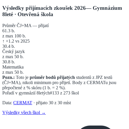
Výsledky přijímacích zkoušek 2026
—
Gymnázium
8leté
· Otevřená škola
Průměr ČJ+MA — přijatí
61.3
b.
z max 100 b.
↑
+
1.2
vs 2025
30.4
b.
Český jazyk
z max 50 b.
30.8
b.
Matematika
z max 50 b.
Pozn.:
Toto je
průměr bodů přijatých
studentů z JPZ testů
(ČJ+MA), nikoli minimum pro přijetí. Body z CERMATu jsou
přepočtené z % skóru (1 b. = 2 %).
Pořadí v
gymnázií 8letých
#133
z
273
škol
Data:
CERMAT
· přijato
30
z
30
míst
Výsledky všech škol →