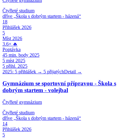
Čtyřleté gymnázium
Čtyřleté
studium
dříve „
Škola s dobrým startem - házená
“
18
Přihlášek 2026
5
Míst 2026
3.6
×
🔥
Poptávka
45
min. body 2025
5
míst 2025
5
přihl. 2025
2025:
5
přihlášek →
5
přijatých
Detail →
Gymnázium se sportovní přípravou - Škola s
dobrým startem - volejbal
Čtyřleté gymnázium
Čtyřleté
studium
dříve „
Škola s dobrým startem - házená
“
14
Přihlášek 2026
5