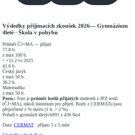
Výsledky přijímacích zkoušek 2026
—
Gymnázium
4leté
· Škola v pohybu
Průměr ČJ+MA — přijatí
77.8
b.
z max 100 b.
↑
+
11.2
vs 2025
41.6
b.
Český jazyk
z max 50 b.
36.2
b.
Matematika
z max 50 b.
Pozn.:
Toto je
průměr bodů přijatých
studentů z JPZ testů
(ČJ+MA), nikoli minimum pro přijetí. Body z CERMATu jsou
přepočtené z % skóru (1 b. = 2 %).
Pořadí v
gymnázií 4letých
#91
z
436
škol
Data:
CERMAT
· přijato
5
z
5
míst