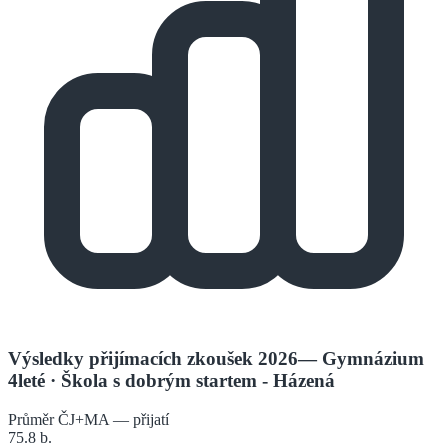
Výsledky přijímacích zkoušek 2026
—
Gymnázium
4leté
· Škola s dobrým startem - Házená
Průměr ČJ+MA — přijatí
75.8
b.