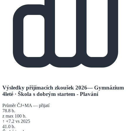
Výsledky přijímacích zkoušek 2026
—
Gymnázium
4leté
· Škola s dobrým startem - Plavání
Průměr ČJ+MA — přijatí
78.8
b.
z max 100 b.
↑
+
7.2
vs 2025
41.0
b.