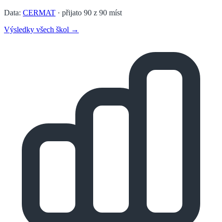
Data:
CERMAT
· přijato
90
z
90
míst
Výsledky všech škol →