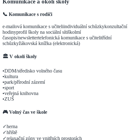
Komunikace a okolí školy
📞 Komunikace s rodiči
e-mailová komunikace s učiteli
individuální schůzky
konzultační
hodiny
profil školy na sociální síti
školmí
časopis/newsletter
telefonická komunikace s učiteli
třídní
schůzky
žákovská knížka (elektronická)
🏛️ V okolí školy
•
DDM/středisko volného času
•
kultura
•
park/přírodní zázemí
•
sport
•
veřejná knihovna
•
ZUŠ
🎮 Volný čas ve škole
✓
herna
✓
hřiště
✓
relaxační zóny ve vnitřních prostorách