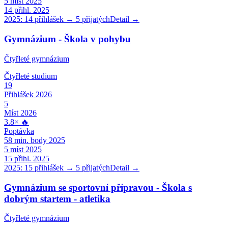
5
míst 2025
14
přihl. 2025
2025:
14
přihlášek →
5
přijatých
Detail →
Gymnázium - Škola v pohybu
Čtyřleté gymnázium
Čtyřleté
studium
19
Přihlášek 2026
5
Míst 2026
3.8
×
🔥
Poptávka
58
min. body 2025
5
míst 2025
15
přihl. 2025
2025:
15
přihlášek →
5
přijatých
Detail →
Gymnázium se sportovní přípravou - Škola s
dobrým startem - atletika
Čtyřleté gymnázium