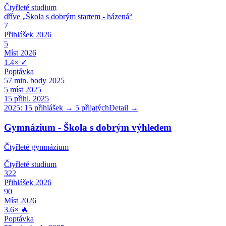
Čtyřleté
studium
dříve „
Škola s dobrým startem - házená
“
7
Přihlášek 2026
5
Míst 2026
1.4
×
✓
Poptávka
57
min. body 2025
5
míst 2025
15
přihl. 2025
2025:
15
přihlášek →
5
přijatých
Detail →
Gymnázium - Škola s dobrým výhledem
Čtyřleté gymnázium
Čtyřleté
studium
322
Přihlášek 2026
90
Míst 2026
3.6
×
🔥
Poptávka