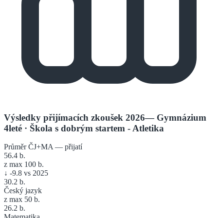
Výsledky přijímacích zkoušek 2026
—
Gymnázium
4leté
· Škola s dobrým startem - Atletika
Průměr ČJ+MA — přijatí
56.4
b.
z max 100 b.
↓
-9.8
vs 2025
30.2
b.
Český jazyk
z max 50 b.
26.2
b.
Matematika