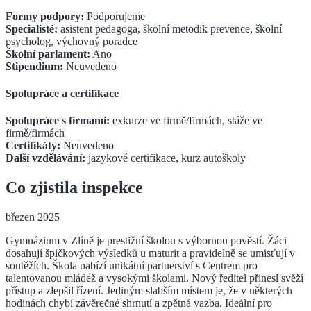
Formy podpory:
Podporujeme
Specialisté:
asistent pedagoga, školní metodik prevence, školní
psycholog, výchovný poradce
Školní parlament:
Ano
Stipendium:
Neuvedeno
Spolupráce a certifikace
Spolupráce s firmami:
exkurze ve firmě/firmách, stáže ve
firmě/firmách
Certifikáty:
Neuvedeno
Další vzdělávání:
jazykové certifikace, kurz autoškoly
Co zjistila inspekce
březen 2025
Gymnázium v Zlíně je prestižní školou s výbornou pověstí. Žáci
dosahují špičkových výsledků u maturit a pravidelně se umisťují v
soutěžích. Škola nabízí unikátní partnerství s Centrem pro
talentovanou mládež a vysokými školami. Nový ředitel přinesl svěží
přístup a zlepšil řízení. Jediným slabším místem je, že v některých
hodinách chybí závěrečné shrnutí a zpětná vazba. Ideální pro