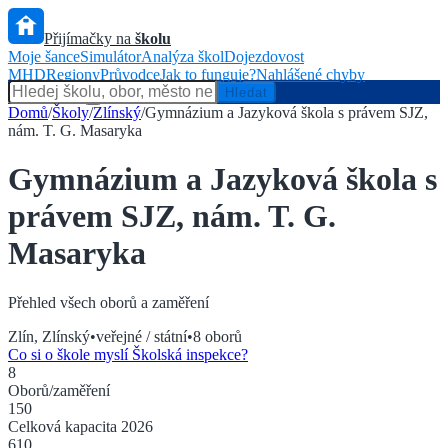
Přijímačky na
školu
Moje šance
Simulátor
Analýza škol
Dojezdovost
MHD
Regiony
Průvodce
Jak to funguje?
Nahlášené chyby
Hlídač státu
Hledat
Domů
/
Školy
/
Zlínský
/
Gymnázium a Jazyková škola s právem SJZ,
nám. T. G. Masaryka
Gymnázium a Jazyková škola s
právem SJZ, nám. T. G.
Masaryka
Přehled všech oborů a zaměření
Zlín
,
Zlínský
•
veřejné / státní
•
8
oborů
Co si o škole myslí Školská inspekce?
8
Oborů/zaměření
150
Celková kapacita
2026
610