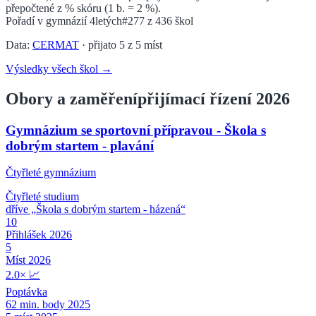
přepočtené z % skóru (1 b. = 2 %).
Pořadí v
gymnázií 4letých
#277
z
436
škol
Data:
CERMAT
· přijato
5
z
5
míst
Výsledky všech škol →
Obory a zaměření
přijímací řízení 2026
Gymnázium se sportovní přípravou - Škola s
dobrým startem - plavání
Čtyřleté gymnázium
Čtyřleté
studium
dříve „
Škola s dobrým startem - házená
“
10
Přihlášek 2026
5
Míst 2026
2.0
×
📈
Poptávka
62
min. body 2025