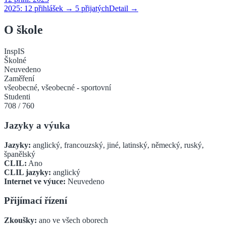
2025:
12
přihlášek →
5
přijatých
Detail →
O škole
InspIS
Školné
Neuvedeno
Zaměření
všeobecné, všeobecné - sportovní
Studenti
708
/
760
Jazyky a výuka
Jazyky:
anglický, francouzský, jiné, latinský, německý, ruský,
španělský
CLIL:
Ano
CLIL jazyky:
anglický
Internet ve výuce:
Neuvedeno
Přijímací řízení
Zkoušky:
ano ve všech oborech