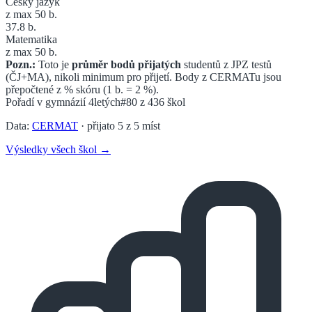
Český jazyk
z max 50 b.
37.8
b.
Matematika
z max 50 b.
Pozn.:
Toto je
průměr bodů přijatých
studentů z JPZ testů
(ČJ+MA), nikoli minimum pro přijetí. Body z CERMATu jsou
přepočtené z % skóru (1 b. = 2 %).
Pořadí v
gymnázií 4letých
#80
z
436
škol
Data:
CERMAT
· přijato
5
z
5
míst
Výsledky všech škol →