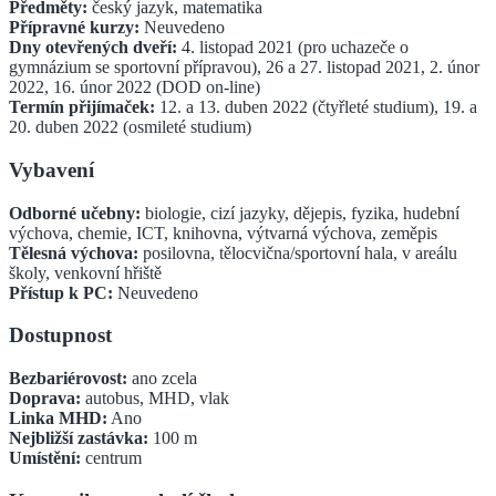
Předměty:
český jazyk, matematika
Přípravné kurzy:
Neuvedeno
Dny otevřených dveří:
4. listopad 2021 (pro uchazeče o
gymnázium se sportovní přípravou), 26 a 27. listopad 2021, 2. únor
2022, 16. únor 2022 (DOD on-line)
Termín přijímaček:
12. a 13. duben 2022 (čtyřleté studium), 19. a
20. duben 2022 (osmileté studium)
Vybavení
Odborné učebny:
biologie, cizí jazyky, dějepis, fyzika, hudební
výchova, chemie, ICT, knihovna, výtvarná výchova, zeměpis
Tělesná výchova:
posilovna, tělocvična/sportovní hala, v areálu
školy, venkovní hřiště
Přístup k PC:
Neuvedeno
Dostupnost
Bezbariérovost:
ano zcela
Doprava:
autobus, MHD, vlak
Linka MHD:
Ano
Nejbližší zastávka:
100
m
Umístění:
centrum