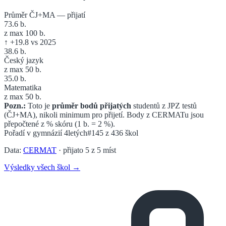
Průměr ČJ+MA — přijatí
73.6
b.
z max 100 b.
↑
+
19.8
vs 2025
38.6
b.
Český jazyk
z max 50 b.
35.0
b.
Matematika
z max 50 b.
Pozn.:
Toto je
průměr bodů přijatých
studentů z JPZ testů
(ČJ+MA), nikoli minimum pro přijetí. Body z CERMATu jsou
přepočtené z % skóru (1 b. = 2 %).
Pořadí v
gymnázií 4letých
#145
z
436
škol
Data:
CERMAT
· přijato
5
z
5
míst
Výsledky všech škol →