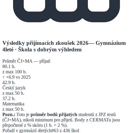
Výsledky přijímacích zkoušek 2026
—
Gymnázium
4leté
· Škola s dobrým výhledem
Průměr ČJ+MA — přijatí
80.1
b.
z max 100 b.
↑
+
6.9
vs 2025
42.9
b.
Český jazyk
z max 50 b.
37.2
b.
Matematika
z max 50 b.
Pozn.:
Toto je
průměr bodů přijatých
studentů z JPZ testů
(ČJ+MA), nikoli minimum pro přijetí. Body z CERMATu jsou
přepočtené z % skóru (1 b. = 2 %).
Pořadí v
gymnázií 4letých
#63
z
436
škol