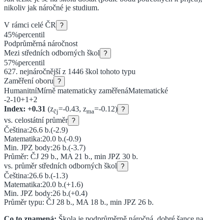
nikoliv jak náročné je studium.
V rámci celé ČR
?
45
%
percentil
Podprůměrná náročnost
Mezi
středních odborných škol
?
57
%
percentil
627
. nejnáročnější z
1446
škol tohoto typu
Zaměření oboru
?
Humanitní
Mírně matematicky zaměřená
Matematické
-2
-1
0
+1
+2
Index:
+
0.31
(z
=
-0.43
, z
=
-0.12
)
?
čj
ma
vs. celostátní průměr
?
Čeština:
26.6
b.
(
-2.9
)
Matematika:
20.0
b.
(
-0.9
)
Min. JPZ body:
26
b.
(
-3.7
)
Průměr: ČJ
29
b., MA
21
b., min JPZ
30
b.
vs. průměr
středních odborných škol
?
Čeština:
26.6
b.
(
-1.3
)
Matematika:
20.0
b.
(
+1.6
)
Min. JPZ body:
26
b.
(
+0.4
)
Průměr typu: ČJ
28
b., MA
18
b., min JPZ
26
b.
Co to znamená:
Škola je podprůměrně náročná, dobré šance na