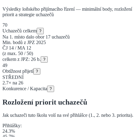
Výsledky loňského přijímacího řízení — minimální body, rozložení
priorit a strategie uchazečů
70
Uchazečů celkem
?
Na 1. místo dalo obor
17
uchazečů
Min. bodů z JPZ 2025
ČJ
14
/
MA
12
(z max. 50 / 50)
celkem z JPZ:
26
b.
?
49
Obtížnost přijetí
?
STŘEDNÍ
2.7
×
na
26
Konkurence / Kapacita
?
Rozložení priorit uchazečů
Jak uchazeči tuto školu volí na své přihlášce (1., 2. nebo 3. priorita
).
Přihlášky:
24.3
%
45.7
%