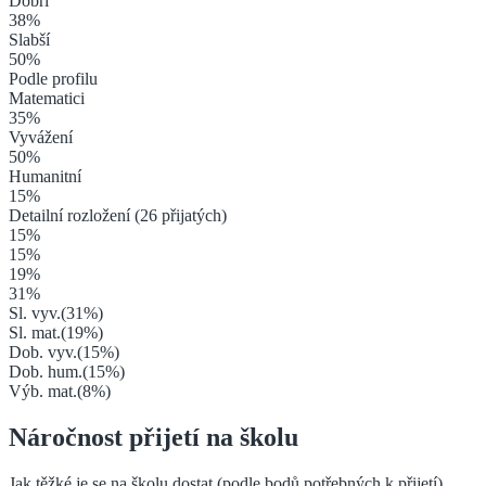
Dobří
38
%
Slabší
50
%
Podle profilu
Matematici
35
%
Vyvážení
50
%
Humanitní
15
%
Detailní rozložení (
26
přijatých)
15
%
15
%
19
%
31
%
Sl. vyv.
(
31
%)
Sl. mat.
(
19
%)
Dob. vyv.
(
15
%)
Dob. hum.
(
15
%)
Výb. mat.
(
8
%)
Náročnost přijetí na školu
Jak těžké je se na školu dostat (podle bodů potřebných k přijetí),