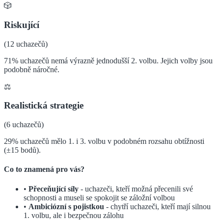
🎲
Riskující
(
12
uchazečů)
71% uchazečů nemá výrazně jednodušší 2. volbu. Jejich volby jsou
podobně náročné.
⚖️
Realistická strategie
(
6
uchazečů)
29% uchazečů mělo 1. i 3. volbu v podobném rozsahu obtížnosti
(±15 bodů).
Co to znamená pro vás?
•
Přeceňující síly
- uchazeči, kteří možná přecenili své
schopnosti a museli se spokojit se záložní volbou
•
Ambiciózní s pojistkou
- chytří uchazeči, kteří mají silnou
1. volbu, ale i bezpečnou zálohu