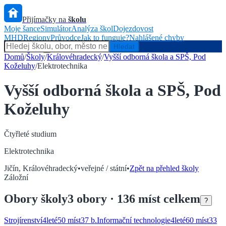
Přijímačky na
školu
Moje šance
Simulátor
Analýza škol
Dojezdovost
MHD
Regiony
Průvodce
Jak to funguje?
Nahlášené chyby
Hlídač státu
Hledat
Domů
/
Školy
/
Královéhradecký
/
Vyšší odborná škola a SPŠ, Pod
Koželuhy
/
Elektrotechnika
Vyšší odborná škola a SPŠ, Pod
Koželuhy
Čtyřleté
studium
Elektrotechnika
Jičín
,
Královéhradecký
•
veřejné / státní
•
Zpět na přehled školy
Záložní
Obory
školy
3
obory
· 136 míst celkem
?
Strojírenství
4
leté
50 míst
37
b.
Informační technologie
4
leté
60 míst
33