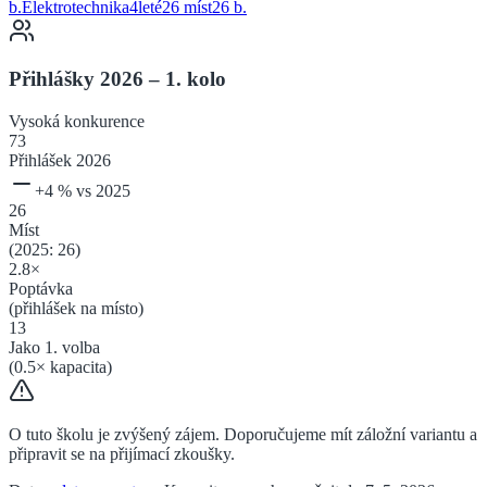
b.
Elektrotechnika
4
leté
26 míst
26
b.
Přihlášky 2026 – 1. kolo
Vysoká
konkurence
73
Přihlášek 2026
+
4
% vs 2025
26
Míst
(2025:
26
)
2.8
×
Poptávka
(přihlášek na místo)
13
Jako 1. volba
(
0.5
× kapacita)
O tuto školu je zvýšený zájem. Doporučujeme mít záložní variantu a
připravit se na přijímací zkoušky.