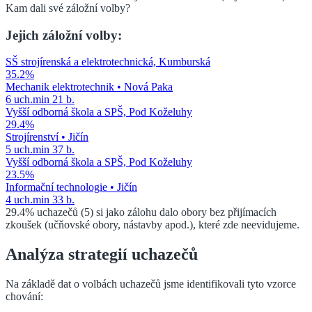
Kam dali své záložní volby?
Jejich záložní volby:
SŠ strojírenská a elektrotechnická, Kumburská
35.2
%
Mechanik elektrotechnik
•
Nová Paka
6
uch.
min
21
b.
Vyšší odborná škola a SPŠ, Pod Koželuhy
29.4
%
Strojírenství
•
Jičín
5
uch.
min
37
b.
Vyšší odborná škola a SPŠ, Pod Koželuhy
23.5
%
Informační technologie
•
Jičín
4
uch.
min
33
b.
29.4
%
uchazečů (
5
) si jako zálohu dalo obory bez přijímacích
zkoušek (učňovské obory, nástavby apod.), které zde neevidujeme.
Analýza strategií uchazečů
Na základě dat o volbách uchazečů jsme identifikovali tyto vzorce
chování: