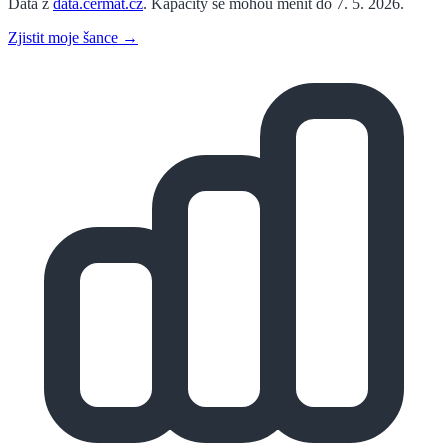
Data z
data.cermat.cz
. Kapacity se mohou měnit do 7. 5. 2026.
Zjistit moje šance →