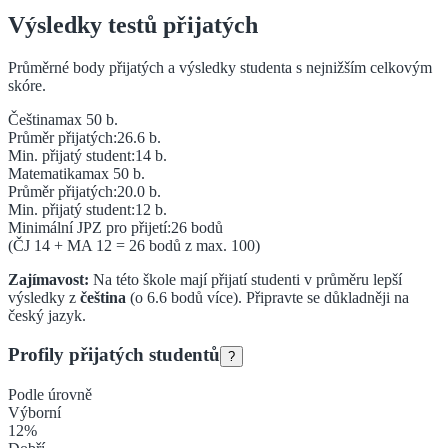
Výsledky testů přijatých
Průměrné body přijatých a výsledky studenta s nejnižším celkovým
skóre.
Čeština
max 50 b.
Průměr přijatých:
26.6
b.
Min. přijatý student:
14
b.
Matematika
max 50 b.
Průměr přijatých:
20.0
b.
Min. přijatý student:
12
b.
Minimální JPZ pro přijetí:
26
bodů
(ČJ
14
+ MA
12
=
26
bodů z max. 100)
Zajímavost:
Na této škole mají přijatí studenti v průměru lepší
výsledky z
čeština
(o
6.6
bodů více).
Připravte se důkladněji na
český jazyk.
Profily přijatých studentů
?
Podle úrovně
Výborní
12
%