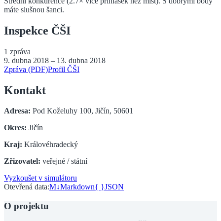
Střední konkurence (2.7× více přihlášek než míst). S dobrými body
máte slušnou šanci.
Inspekce ČŠI
1
zpráva
9. dubna 2018
–
13. dubna 2018
Zpráva (PDF)
Profil ČŠI
Kontakt
Adresa:
Pod Koželuhy 100, Jičín, 50601
Okres:
Jičín
Kraj:
Královéhradecký
Zřizovatel:
veřejné / státní
Vyzkoušet v simulátoru
Otevřená data:
M↓
Markdown
{ }
JSON
O projektu