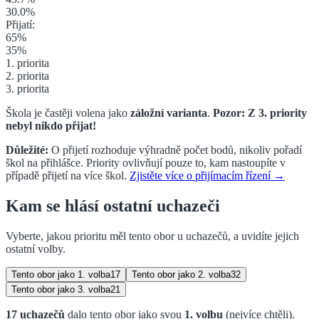
30.0
%
Přijatí:
65
%
35
%
1. priorita
2. priorita
3. priorita
Škola je častěji volena jako
záložní varianta
.
Pozor: Z
3. priority
nebyl nikdo přijat!
Důležité:
O přijetí rozhoduje výhradně počet bodů, nikoliv pořadí
škol na přihlášce. Priority ovlivňují pouze to, kam nastoupíte v
případě přijetí na více škol.
Zjistěte více o přijímacím řízení →
Kam se hlásí ostatní uchazeči
Vyberte, jakou prioritu měl tento obor u uchazečů, a uvidíte jejich
ostatní volby.
Tento obor jako
1. volba
17
Tento obor jako
2. volba
32
Tento obor jako
3. volba
21
17
uchazečů
dalo tento obor jako svou
1. volbu
(nejvíce chtěli)
.