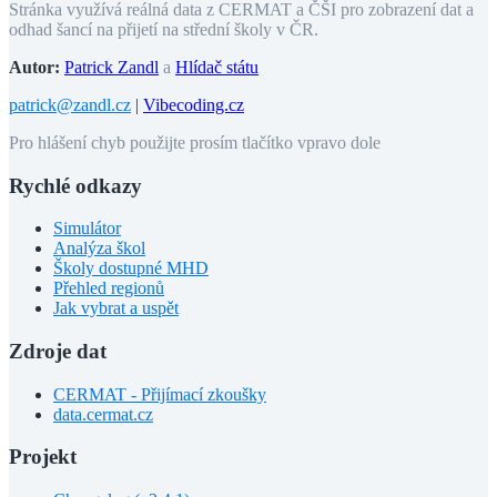
Stránka využívá reálná data z CERMAT a ČŠI pro zobrazení dat a
odhad šancí na přijetí na střední školy v ČR.
Autor:
Patrick Zandl
a
Hlídač státu
patrick@zandl.cz
|
Vibecoding.cz
Pro hlášení chyb použijte prosím tlačítko vpravo dole
Rychlé odkazy
Simulátor
Analýza škol
Školy dostupné MHD
Přehled regionů
Jak vybrat a uspět
Zdroje dat
CERMAT - Přijímací zkoušky
data.cermat.cz
Projekt