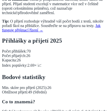
přijetí.
Přijatí studenti excelují v matematice více než v češtině
(oproti celostátnímu průměru), což naznačuje
technické/přírodovědné zaměření.
Tip:
O přijetí rozhoduje výhradně váš počet bodů z testů, nikoliv
pořadí škol na přihlášce. Soustřeďte se na přípravu na testy.
Jak
funguje přijímací řízení →
Přihlášky a přijetí 2025
Počet přihlášek:
70
Počet přijatých:
26
Kapacita:
26
Index poptávky:
2.69
×
📈
Bodové statistiky
Min. skóre pro přijetí (2025):
26
Obtížnost přijetí:
49
(
Střední
)
Co to znamená?