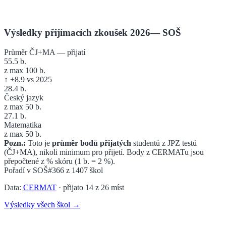
Výsledky přijímacích zkoušek 2026
—
SOŠ
Průměr ČJ+MA — přijatí
55.5
b.
z max 100 b.
↑
+
8.9
vs 2025
28.4
b.
Český jazyk
z max 50 b.
27.1
b.
Matematika
z max 50 b.
Pozn.:
Toto je
průměr bodů přijatých
studentů z JPZ testů
(ČJ+MA), nikoli minimum pro přijetí. Body z CERMATu jsou
přepočtené z % skóru (1 b. = 2 %).
Pořadí v
SOŠ
#366
z
1407
škol
Data:
CERMAT
· přijato
14
z
26
míst
Výsledky všech škol →