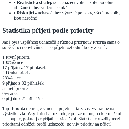
•
Realistická strategie
- uchazeči volící školy podobné
obtížnosti, bez velkých skoků
•
Riskující
- uchazeči bez výrazné pojistky, všechny volby
jsou náročné
Statistika přijetí podle priority
Jaká byla úspěšnost uchazečů s různou prioritou? Priorita sama o
sobě šanci neovlivňuje — o přijetí rozhodují body z testů.
1
.
První
priorita
100
%
šance
17
přijato z
17
přihlášek
2
.
Druhá
priorita
28
%
šance
9
přijato z
32
přihlášek
3
.
Třetí
priorita
0
%
šance
0
přijato z
21
přihlášek
Tip:
Priorita neurčuje šanci na přijetí — ta závisí výhradně na
výsledku zkoušky. Priorita rozhoduje pouze o tom, na kterou školu
nastoupíte, pokud jste přijati na více škol. Statistické rozdíly mezi
prioritami odrážejí profil uchazečů, ne vliv priority na přijetí.