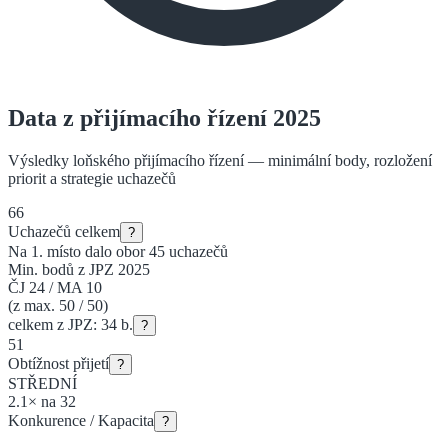
Data z přijímacího řízení 2025
Výsledky loňského přijímacího řízení — minimální body, rozložení
priorit a strategie uchazečů
66
Uchazečů celkem
?
Na 1. místo dalo obor
45
uchazečů
Min. bodů z JPZ 2025
ČJ
24
/
MA
10
(z max. 50 / 50)
celkem z JPZ:
34
b.
?
51
Obtížnost přijetí
?
STŘEDNÍ
2.1
×
na
32
Konkurence / Kapacita
?