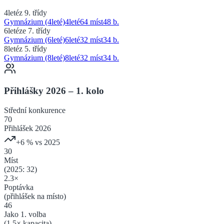
4leté
z 9. třídy
Gymnázium (4leté)
4
leté
64 míst
48
b.
6leté
ze 7. třídy
Gymnázium (6leté)
6
leté
32 míst
34
b.
8leté
z 5. třídy
Gymnázium (8leté)
8
leté
32 míst
34
b.
Přihlášky 2026 – 1. kolo
Střední
konkurence
70
Přihlášek 2026
+
6
% vs 2025
30
Míst
(2025:
32
)
2.3
×
Poptávka
(přihlášek na místo)
46
Jako 1. volba
(
1.5
× kapacita)