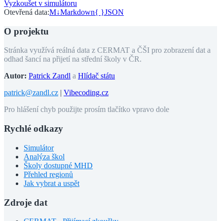
Vyzkoušet v simulátoru
Otevřená data:
M↓
Markdown
{ }
JSON
O projektu
Stránka využívá reálná data z CERMAT a ČŠI pro zobrazení dat a
odhad šancí na přijetí na střední školy v ČR.
Autor:
Patrick Zandl
a
Hlídač státu
patrick@zandl.cz
|
Vibecoding.cz
Pro hlášení chyb použijte prosím tlačítko vpravo dole
Rychlé odkazy
Simulátor
Analýza škol
Školy dostupné MHD
Přehled regionů
Jak vybrat a uspět
Zdroje dat