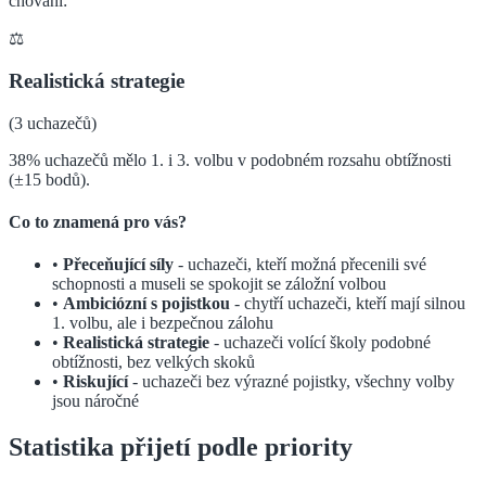
chování:
⚖️
Realistická strategie
(
3
uchazečů)
38% uchazečů mělo 1. i 3. volbu v podobném rozsahu obtížnosti
(±15 bodů).
Co to znamená pro vás?
•
Přeceňující síly
- uchazeči, kteří možná přecenili své
schopnosti a museli se spokojit se záložní volbou
•
Ambiciózní s pojistkou
- chytří uchazeči, kteří mají silnou
1. volbu, ale i bezpečnou zálohu
•
Realistická strategie
- uchazeči volící školy podobné
obtížnosti, bez velkých skoků
•
Riskující
- uchazeči bez výrazné pojistky, všechny volby
jsou náročné
Statistika přijetí podle priority