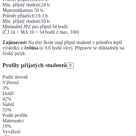
Min. přijatý student:
24
b.
Matematika
max 50 b.
Průměr přijatých:
19.3
b.
Min. přijatý student:
10
b.
Minimální JPZ pro přijetí:
34
bodů
(ČJ
24
+ MA
10
=
34
bodů z max. 100)
Zajímavost:
Na této škole mají přijatí studenti v průměru lepší
výsledky z
čeština
(o
9.6
bodů více).
Připravte se důkladněji na
český jazyk.
Profily přijatých studentů
?
Podle úrovně
Výborní
3
%
Dobří
42
%
Slabší
55
%
Podle profilu
Matematici
19
%
Vyvážení