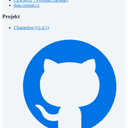
CERMAT - Přijímací zkoušky
data.cermat.cz
Projekt
Changelog (v2.4.1)