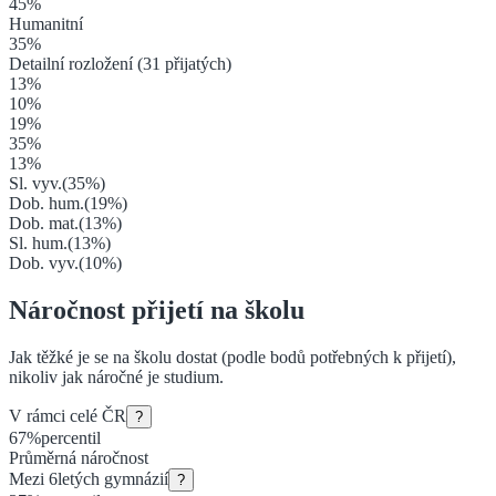
45
%
Humanitní
35
%
Detailní rozložení (
31
přijatých)
13
%
10
%
19
%
35
%
13
%
Sl. vyv.
(
35
%)
Dob. hum.
(
19
%)
Dob. mat.
(
13
%)
Sl. hum.
(
13
%)
Dob. vyv.
(
10
%)
Náročnost přijetí na školu
Jak těžké je se na školu dostat (podle bodů potřebných k přijetí),
nikoliv jak náročné je studium.
V rámci celé ČR
?
67
%
percentil
Průměrná náročnost
Mezi
6letých gymnázií
?