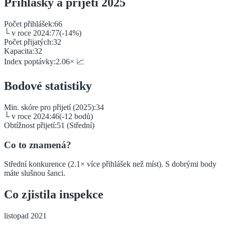
Přihlášky a přijetí 2025
Počet přihlášek:
66
└ v roce 2024:
77
(
-14
%)
Počet přijatých:
32
Kapacita:
32
Index poptávky:
2.06
×
📈
Bodové statistiky
Min. skóre pro přijetí (2025):
34
└ v roce 2024:
46
(
-12
bodů)
Obtížnost přijetí:
51
(
Střední
)
Co to znamená?
Střední konkurence (2.1× více přihlášek než míst). S dobrými body
máte slušnou šanci.
Co zjistila inspekce
listopad 2021