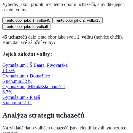
Vyberte, jakou prioritu měl tento obor u uchazečů, a uvidíte jejich
ostatní volby.
Tento obor jako
1. volba
45
Tento obor jako
2. volba
13
Tento obor jako
3. volba
8
45
uchazečů
dalo tento obor jako svou
1. volbu
(nejvíce chtěli)
.
Kam dali své záložní volby?
Jejich záložní volby:
Gymnázium J.Š.Baara, Pivovarská
13.3
%
Gymnázium
•
Domažlice
6
uch.
min
32
b.
Gymnázium, Mikulášské náměstí
6.7
%
Gymnázium
•
Plzeň
3
uch.
min
51
b.
Analýza strategií uchazečů
Na základě dat o volbách uchazečů jsme identifikovali tyto vzorce