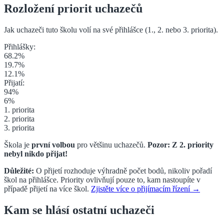
Rozložení priorit uchazečů
Jak uchazeči tuto školu volí na své přihlášce (1., 2. nebo 3. priorita
).
Přihlášky:
68.2
%
19.7
%
12.1
%
Přijatí:
94
%
6
%
1. priorita
2. priorita
3. priorita
Škola je
první volbou
pro většinu uchazečů.
Pozor: Z
2. priority
nebyl nikdo přijat!
Důležité:
O přijetí rozhoduje výhradně počet bodů, nikoliv pořadí
škol na přihlášce. Priority ovlivňují pouze to, kam nastoupíte v
případě přijetí na více škol.
Zjistěte více o přijímacím řízení →
Kam se hlásí ostatní uchazeči