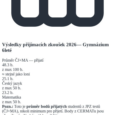
Výsledky přijímacích zkoušek 2026
—
Gymnázium
6leté
Průměr ČJ+MA — přijatí
48.3
b.
z max 100 b.
≈ stejné jako loni
25.1
b.
Český jazyk
z max 50 b.
23.2
b.
Matematika
z max 50 b.
Pozn.:
Toto je
průměr bodů přijatých
studentů z JPZ testů
(ČJ+MA), nikoli minimum pro přijetí. Body z CERMATu jsou