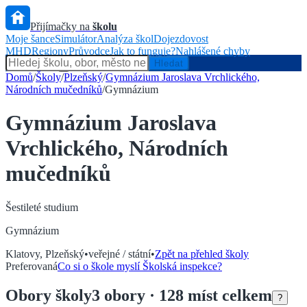
Přijímačky na
školu
Moje šance
Simulátor
Analýza škol
Dojezdovost
MHD
Regiony
Průvodce
Jak to funguje?
Nahlášené chyby
Hlídač státu
Hledat
Domů
/
Školy
/
Plzeňský
/
Gymnázium Jaroslava Vrchlického,
Národních mučedníků
/
Gymnázium
Gymnázium Jaroslava
Vrchlického, Národních
mučedníků
Šestileté
studium
Gymnázium
Klatovy
,
Plzeňský
•
veřejné / státní
•
Zpět na přehled školy
Preferovaná
Co si o škole myslí Školská inspekce?
Obory
školy
3
obory
· 128 míst celkem
?