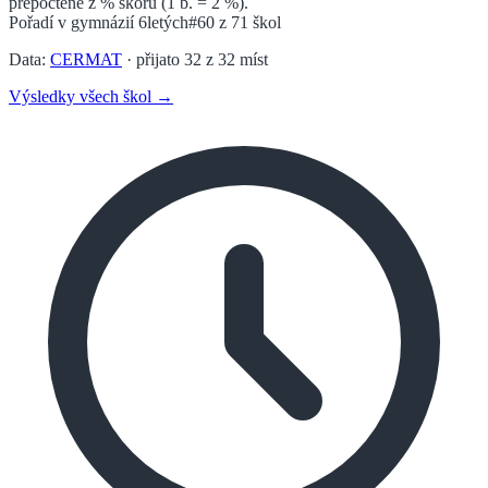
přepočtené z % skóru (1 b. = 2 %).
Pořadí v
gymnázií 6letých
#60
z
71
škol
Data:
CERMAT
· přijato
32
z
32
míst
Výsledky všech škol →