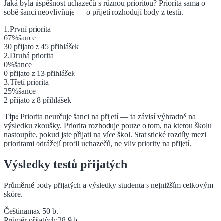
Jaká byla úspěšnost uchazečů s různou prioritou? Priorita sama o
sobě šanci neovlivňuje — o přijetí rozhodují body z testů.
1
.
První
priorita
67
%
šance
30
přijato z
45
přihlášek
2
.
Druhá
priorita
0
%
šance
0
přijato z
13
přihlášek
3
.
Třetí
priorita
25
%
šance
2
přijato z
8
přihlášek
Tip:
Priorita neurčuje šanci na přijetí — ta závisí výhradně na
výsledku zkoušky. Priorita rozhoduje pouze o tom, na kterou školu
nastoupíte, pokud jste přijati na více škol. Statistické rozdíly mezi
prioritami odrážejí profil uchazečů, ne vliv priority na přijetí.
Výsledky testů přijatých
Průměrné body přijatých a výsledky studenta s nejnižším celkovým
skóre.
Čeština
max 50 b.
Průměr přijatých:
28.9
b.