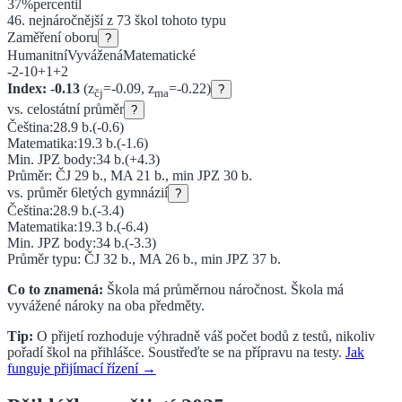
37
%
percentil
46
. nejnáročnější z
73
škol tohoto typu
Zaměření oboru
?
Humanitní
Vyvážená
Matematické
-2
-1
0
+1
+2
Index:
-0.13
(z
=
-0.09
, z
=
-0.22
)
?
čj
ma
vs. celostátní průměr
?
Čeština:
28.9
b.
(
-0.6
)
Matematika:
19.3
b.
(
-1.6
)
Min. JPZ body:
34
b.
(
+4.3
)
Průměr: ČJ
29
b., MA
21
b., min JPZ
30
b.
vs. průměr
6letých gymnázií
?
Čeština:
28.9
b.
(
-3.4
)
Matematika:
19.3
b.
(
-6.4
)
Min. JPZ body:
34
b.
(
-3.3
)
Průměr typu: ČJ
32
b., MA
26
b., min JPZ
37
b.
Co to znamená:
Škola má průměrnou náročnost.
Škola má
vyvážené nároky na oba předměty.
Tip:
O přijetí rozhoduje výhradně váš počet bodů z testů, nikoliv
pořadí škol na přihlášce. Soustřeďte se na přípravu na testy.
Jak
funguje přijímací řízení →