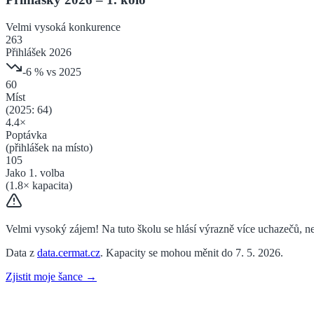
Velmi vysoká
konkurence
263
Přihlášek 2026
-6
% vs 2025
60
Míst
(2025:
64
)
4.4
×
Poptávka
(přihlášek na místo)
105
Jako 1. volba
(
1.8
× kapacita)
Velmi vysoký zájem! Na tuto školu se hlásí výrazně více uchazečů, než
Data z
data.cermat.cz
. Kapacity se mohou měnit do 7. 5. 2026.
Zjistit moje šance →