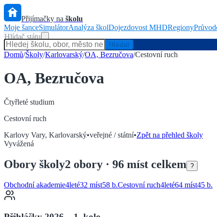
Přijímačky na
školu
Moje šance
Simulátor
Analýza škol
Dojezdovost MHD
Regiony
Průvod
Hlídač státu
Hledat
Domů
/
Školy
/
Karlovarský
/
OA, Bezručova
/
Cestovní ruch
OA, Bezručova
Čtyřleté
studium
Cestovní ruch
Karlovy Vary
,
Karlovarský
•
veřejné / státní
•
Zpět na přehled školy
Vyvážená
Obory
školy
2
obory
· 96 míst celkem
?
Obchodní akademie
4
leté
32 míst
58
b.
Cestovní ruch
4
leté
64 míst
45
b.
Přihlášky 2026 – 1. kolo