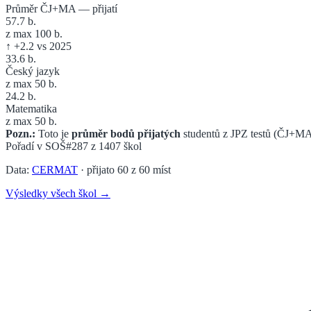
Průměr ČJ+MA — přijatí
57.7
b.
z max 100 b.
↑
+
2.2
vs 2025
33.6
b.
Český jazyk
z max 50 b.
24.2
b.
Matematika
z max 50 b.
Pozn.:
Toto je
průměr bodů přijatých
studentů z JPZ testů (ČJ+MA
Pořadí v
SOŠ
#287
z
1407
škol
Data:
CERMAT
· přijato
60
z
60
míst
Výsledky všech škol →