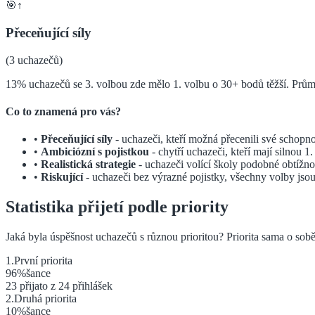
🎯↑
Přeceňující síly
(
3
uchazečů)
13% uchazečů se 3. volbou zde mělo 1. volbu o 30+ bodů těžší. Průměr
Co to znamená pro vás?
•
Přeceňující síly
- uchazeči, kteří možná přecenili své schopno
•
Ambiciózní s pojistkou
- chytří uchazeči, kteří mají silnou 1
•
Realistická strategie
- uchazeči volící školy podobné obtížno
•
Riskující
- uchazeči bez výrazné pojistky, všechny volby jso
Statistika přijetí podle priority
Jaká byla úspěšnost uchazečů s různou prioritou? Priorita sama o sobě
1
.
První
priorita
96
%
šance
23
přijato z
24
přihlášek
2
.
Druhá
priorita
10
%
šance