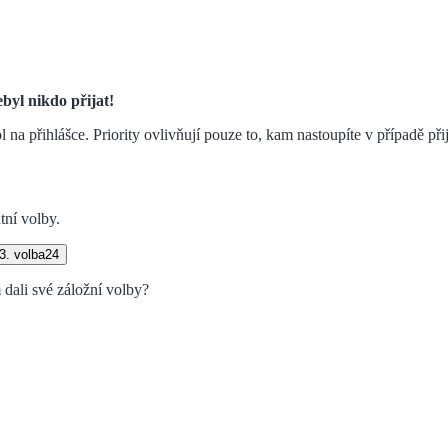
byl nikdo přijat!
na přihlášce. Priority ovlivňují pouze to, kam nastoupíte v případě přij
tní volby.
3. volba
24
dali své záložní volby?