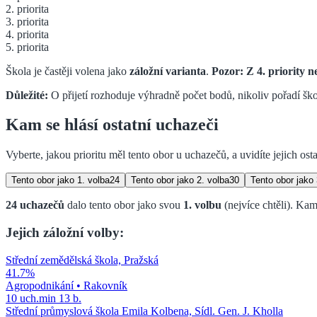
2. priorita
3. priorita
4. priorita
5. priorita
Škola je častěji volena jako
záložní varianta
.
Pozor: Z
4. priority
ne
Důležité:
O přijetí rozhoduje výhradně počet bodů, nikoliv pořadí škol 
Kam se hlásí ostatní uchazeči
Vyberte, jakou prioritu měl tento obor u uchazečů, a uvidíte jejich osta
Tento obor jako
1. volba
24
Tento obor jako
2. volba
30
Tento obor jako
24
uchazečů
dalo tento obor jako svou
1. volbu
(nejvíce chtěli)
.
Kam 
Jejich záložní volby:
Střední zemědělská škola, Pražská
41.7
%
Agropodnikání
•
Rakovník
10
uch.
min
13
b.
Střední průmyslová škola Emila Kolbena, Sídl. Gen. J. Kholla