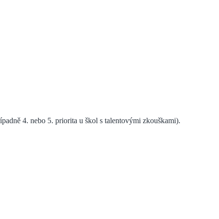
řípadně 4. nebo 5. priorita u škol s talentovými zkouškami
).