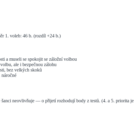
 1. voleb: 46 b. (rozdíl +24 b.)
sti a museli se spokojit se záložní volbou
. volbu, ale i bezpečnou zálohu
sti, bez velkých skoků
u náročné
 šanci neovlivňuje — o přijetí rozhodují body z testů.
(4. a 5. priorita