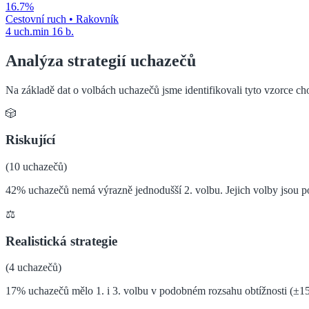
16.7
%
Cestovní ruch
•
Rakovník
4
uch.
min
16
b.
Analýza strategií uchazečů
Na základě dat o volbách uchazečů jsme identifikovali tyto vzorce ch
🎲
Riskující
(
10
uchazečů)
42% uchazečů nemá výrazně jednodušší 2. volbu. Jejich volby jsou 
⚖️
Realistická strategie
(
4
uchazečů)
17% uchazečů mělo 1. i 3. volbu v podobném rozsahu obtížnosti (±1