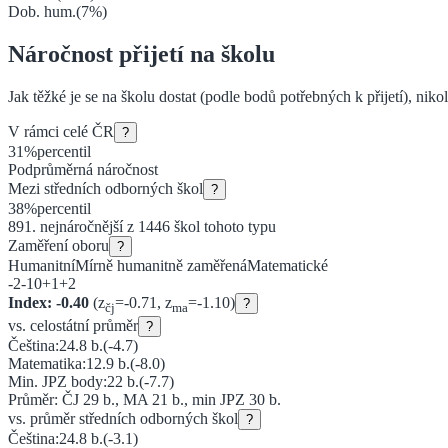
Dob. hum.
(
7
%)
Náročnost přijetí na školu
Jak těžké je se na školu dostat (podle bodů potřebných k přijetí), niko
V rámci celé ČR
?
31
%
percentil
Podprůměrná náročnost
Mezi
středních odborných škol
?
38
%
percentil
891
. nejnáročnější z
1446
škol tohoto typu
Zaměření oboru
?
Humanitní
Mírně humanitně zaměřená
Matematické
-2
-1
0
+1
+2
Index:
-0.40
(z
=
-0.71
, z
=
-1.10
)
?
čj
ma
vs. celostátní průměr
?
Čeština:
24.8
b.
(
-4.7
)
Matematika:
12.9
b.
(
-8.0
)
Min. JPZ body:
22
b.
(
-7.7
)
Průměr: ČJ
29
b., MA
21
b., min JPZ
30
b.
vs. průměr
středních odborných škol
?
Čeština:
24.8
b.
(
-3.1
)