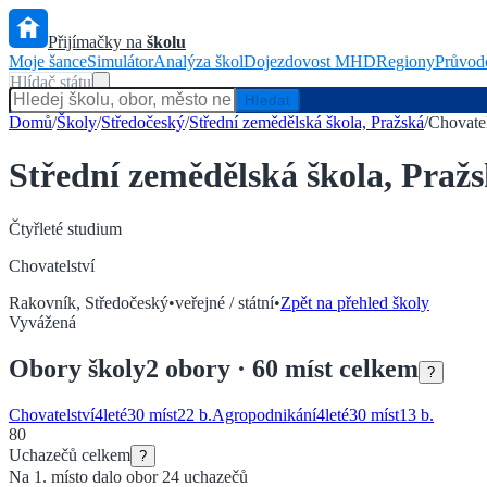
Přijímačky na
školu
Moje šance
Simulátor
Analýza škol
Dojezdovost MHD
Regiony
Průvod
Hlídač státu
Hledat
Domů
/
Školy
/
Středočeský
/
Střední zemědělská škola, Pražská
/
Chovatel
Střední zemědělská škola, Praž
Čtyřleté
studium
Chovatelství
Rakovník
,
Středočeský
•
veřejné / státní
•
Zpět na přehled školy
Vyvážená
Obory
školy
2
obory
· 60 míst celkem
?
Chovatelství
4
leté
30 míst
22
b.
Agropodnikání
4
leté
30 míst
13
b.
80
Uchazečů celkem
?
Na 1. místo dalo obor
24
uchazečů