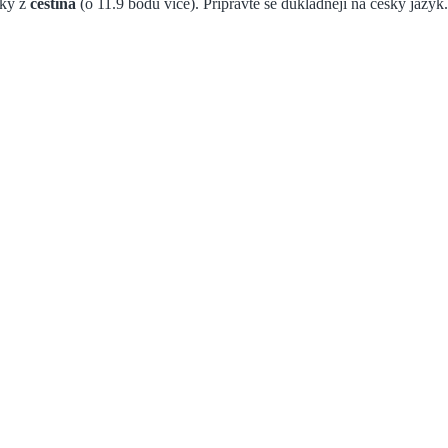
dky z
čeština
(o
11.9
bodů více).
Připravte se důkladněji na český jazyk.