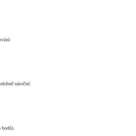
ování:
podobně náročné.
5 bodů).