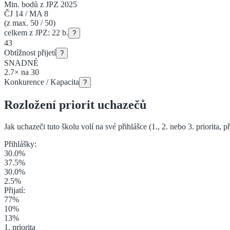
Min. bodů z JPZ 2025
ČJ
14
/
MA
8
(z max. 50 / 50)
celkem z JPZ:
22
b.
?
43
Obtížnost přijetí
?
SNADNÉ
2.7
×
na
30
Konkurence / Kapacita
?
Rozložení priorit uchazečů
Jak uchazeči tuto školu volí na své přihlášce (1., 2. nebo 3. priorita
, p
Přihlášky:
30.0
%
37.5
%
30.0
%
2.5
%
Přijatí:
77
%
10
%
13
%
1. priorita