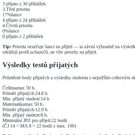
3
přijato z
30
přihlášek
3
.
Třetí
priorita
17
%
šance
4
přijato z
24
přihlášek
4
.
Čtvrtá
priorita
0
%
šance
0
přijato z
2
přihlášek
Tip:
Priorita neurčuje šanci na přijetí — ta závisí výhradně na výsledk
odrážejí profil uchazečů, ne vliv priority na přijetí.
Výsledky testů přijatých
Průměrné body přijatých a výsledky studenta s nejnižším celkovým sk
Čeština
max 50 b.
Průměr přijatých:
24.8
b.
Min. přijatý student:
14
b.
Matematika
max 50 b.
Průměr přijatých:
12.9
b.
Min. přijatý student:
8
b.
Minimální JPZ pro přijetí:
22
bodů
(ČJ
14
+ MA
8
=
22
bodů z max. 100)