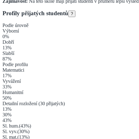
Zajímavost:
Na této škole mají přijatí studenti v průměru lepší výsle
Profily přijatých studentů
?
Podle úrovně
Výborní
0
%
Dobří
13
%
Slabší
87
%
Podle profilu
Matematici
17
%
Vyvážení
33
%
Humanitní
50
%
Detailní rozložení (
30
přijatých)
13
%
30
%
43
%
Sl. hum.
(
43
%)
Sl. vyv.
(
30
%)
Sl. mat.
(
13
%)