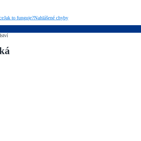
ce
Jak to funguje?
Nahlášené chyby
ství
ská