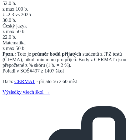
52.0
b.
z max 100 b.
↓
-2.3
vs 2025
30.0
b.
Český jazyk
z max 50 b.
22.0
b.
Matematika
z max 50 b.
Pozn.:
Toto je
průměr bodů přijatých
studentů z JPZ testů
(ČJ+MA), nikoli minimum pro přijetí. Body z CERMATu jsou
přepočtené z % skóru (1 b. = 2 %).
Pořadí v
SOŠ
#497
z
1407
škol
Data:
CERMAT
· přijato
56
z
60
míst
Výsledky všech škol →