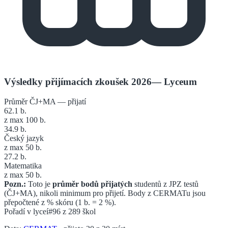
Výsledky přijímacích zkoušek 2026
—
Lyceum
Průměr ČJ+MA — přijatí
62.1
b.
z max 100 b.
34.9
b.
Český jazyk
z max 50 b.
27.2
b.
Matematika
z max 50 b.
Pozn.:
Toto je
průměr bodů přijatých
studentů z JPZ testů
(ČJ+MA), nikoli minimum pro přijetí. Body z CERMATu jsou
přepočtené z % skóru (1 b. = 2 %).
Pořadí v
lyceí
#96
z
289
škol