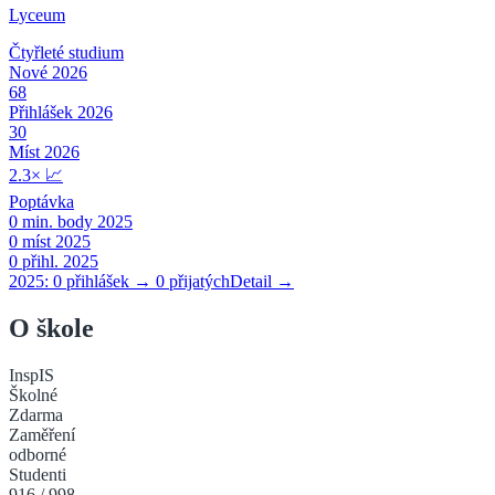
Lyceum
Čtyřleté
studium
Nové 2026
68
Přihlášek 2026
30
Míst 2026
2.3
×
📈
Poptávka
0
min. body 2025
0
míst 2025
0
přihl. 2025
2025:
0
přihlášek →
0
přijatých
Detail →
O škole
InspIS
Školné
Zdarma
Zaměření
odborné
Studenti
916
/
998