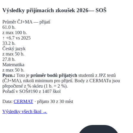
Výsledky přijímacích zkoušek 2026
—
SOŠ
Průměr ČJ+MA — přijatí
61.0
b.
z max 100 b.
↑
+
6.7
vs 2025
33.2
b.
Český jazyk
z max 50 b.
27.8
b.
Matematika
z max 50 b.
Pozn.:
Toto je
průměr bodů přijatých
studentů z JPZ testů
(ČJ+MA), nikoli minimum pro přijetí. Body z CERMATu jsou
přepočtené z % skóru (1 b. = 2 %).
Pořadí v
SOŠ
#190
z
1407
škol
Data:
CERMAT
· přijato
30
z
30
míst
Výsledky všech škol →