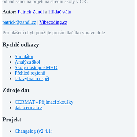
odhad šancí na přijetí na střední školy v ČR.
Autor:
Patrick Zandl
a
Hlídač státu
patrick@zandl.cz
|
Vibecoding.cz
Pro hlášení chyb použijte prosím tlačítko vpravo dole
Rychlé odkazy
Simulátor
Analýza škol
Školy dostupné MHD
Přehled regionů
Jak vybrat a uspět
Zdroje dat
CERMAT - Přijímací zkoušky
data.cermat.cz
Projekt
Changelog (v2.4.1)