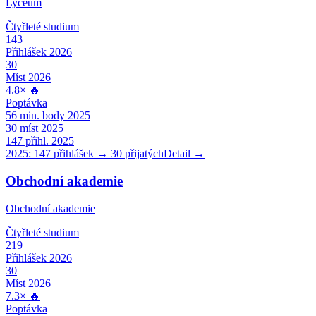
Lyceum
Čtyřleté
studium
143
Přihlášek 2026
30
Míst 2026
4.8
×
🔥
Poptávka
56
min. body 2025
30
míst 2025
147
přihl. 2025
2025:
147
přihlášek →
30
přijatých
Detail →
Obchodní akademie
Obchodní akademie
Čtyřleté
studium
219
Přihlášek 2026
30
Míst 2026
7.3
×
🔥
Poptávka