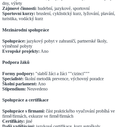
dny, výlety
Zájmové činnosti:
hudební, jazykové, sportovní
Sportovní kurzy:
bruslení, cyklistický kurz, lyžování, plavání,
turistika, vodácký kurz
Mezinárodní spolupráce
Spolupráce:
jazykový pobyt v zahraničí, partnerské školy,
výměnné pobyty
Evropské projekty:
Ano
Podpora žáků
Formy podpory:
"slabší žáci a žáci ""cizinci"""
Specialisté:
školní metodik prevence, výchovný poradce
Školní parlament:
Ano
Stipendium:
Neuvedeno
Spolupráce a certifikace
Spolupráce s firmami:
část praktického vyučování probíhá ve
firmě/firmách, exkurze ve firmě/firmách
Certifikáty:
jiné
Další vzdělávání:
jazykové certifikace, kurz autoškoly