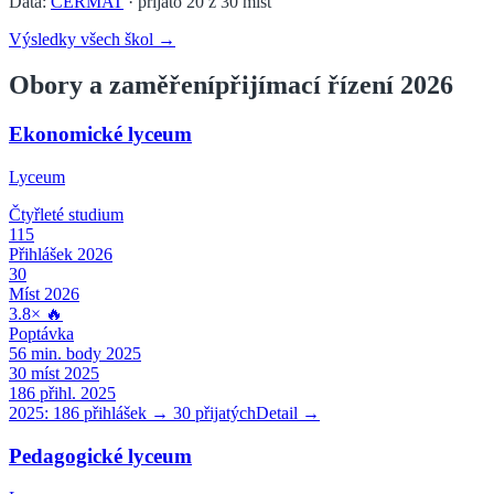
Data:
CERMAT
· přijato
20
z
30
míst
Výsledky všech škol →
Obory a zaměření
přijímací řízení 2026
Ekonomické lyceum
Lyceum
Čtyřleté
studium
115
Přihlášek 2026
30
Míst 2026
3.8
×
🔥
Poptávka
56
min. body 2025
30
míst 2025
186
přihl. 2025
2025:
186
přihlášek →
30
přijatých
Detail →
Pedagogické lyceum