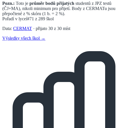
Pozn.:
Toto je
průměr bodů přijatých
studentů z JPZ testů
(ČJ+MA), nikoli minimum pro přijetí. Body z CERMATu jsou
přepočtené z % skóru (1 b. = 2 %).
Pořadí v
lyceí
#71
z
289
škol
Data:
CERMAT
· přijato
30
z
30
míst
Výsledky všech škol →