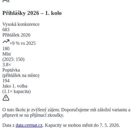
Přihlášky 2026 – 1. kolo
Vysoká
konkurence
683
Přihlášek 2026
+
9
% vs 2025
180
Míst
(2025:
150
)
3.8
×
Poptávka
(přihlášek na místo)
194
Jako 1. volba
(
1.1
× kapacita)
O tuto školu je zvýšený zájem. Doporučujeme mít záložní variantu a
připravit se na přijímací zkoušky.
Data z
data.cermat.cz
. Kapacity se mohou měnit do 7. 5. 2026.