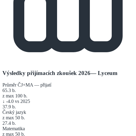
Výsledky přijímacích zkoušek 2026
—
Lyceum
Průměr ČJ+MA — přijatí
65.3
b.
z max 100 b.
↓
-4.0
vs 2025
37.9
b.
Český jazyk
z max 50 b.
27.4
b.
Matematika
z max 50 b.