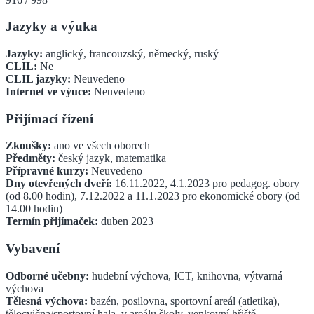
Jazyky a výuka
Jazyky:
anglický, francouzský, německý, ruský
CLIL:
Ne
CLIL jazyky:
Neuvedeno
Internet ve výuce:
Neuvedeno
Přijímací řízení
Zkoušky:
ano ve všech oborech
Předměty:
český jazyk, matematika
Přípravné kurzy:
Neuvedeno
Dny otevřených dveří:
16.11.2022, 4.1.2023 pro pedagog. obory
(od 8.00 hodin), 7.12.2022 a 11.1.2023 pro ekonomické obory (od
14.00 hodin)
Termín přijímaček:
duben 2023
Vybavení
Odborné učebny:
hudební výchova, ICT, knihovna, výtvarná
výchova
Tělesná výchova:
bazén, posilovna, sportovní areál (atletika),
tělocvična/sportovní hala, v areálu školy, venkovní hřiště