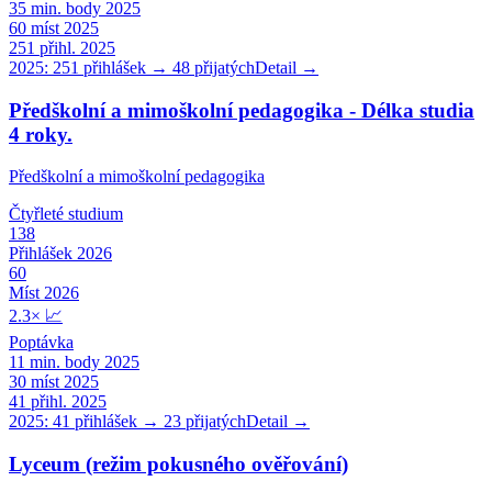
35
min. body 2025
60
míst 2025
251
přihl. 2025
2025:
251
přihlášek →
48
přijatých
Detail →
Předškolní a mimoškolní pedagogika - Délka studia
4 roky.
Předškolní a mimoškolní pedagogika
Čtyřleté
studium
138
Přihlášek 2026
60
Míst 2026
2.3
×
📈
Poptávka
11
min. body 2025
30
míst 2025
41
přihl. 2025
2025:
41
přihlášek →
23
přijatých
Detail →
Lyceum (režim pokusného ověřování)