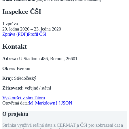
Inspekce ČŠI
1
zpráva
20. ledna 2020
–
23. ledna 2020
Zpráva (PDF)
Profil ČŠI
Kontakt
Adresa:
U Stadionu 486, Beroun, 26601
Okres:
Beroun
Kraj:
Středočeský
Zřizovatel:
veřejné / státní
Vyzkoušet v simulátoru
Otevřená data:
M↓
Markdown
{ }
JSON
O projektu
Stránka využívá reálná data z CERMAT a ČŠI pro zobrazení dat a