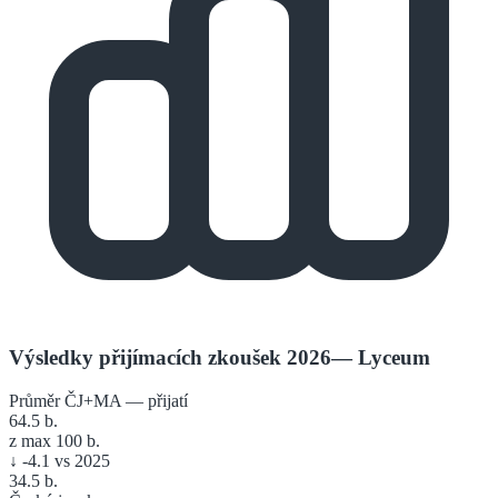
Výsledky přijímacích zkoušek 2026
—
Lyceum
Průměr ČJ+MA — přijatí
64.5
b.
z max 100 b.
↓
-4.1
vs 2025
34.5
b.