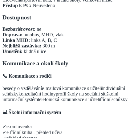
Přístup k PC:
Neuvedeno
Dostupnost
Bezbariérovost:
ne
Doprava:
autobus, MHD, vlak
Linka MHD:
linka A, B, C
Nejbližší zastávka:
300
m
Umístění:
klidná ulice
Komunikace a okolí školy
📞 Komunikace s rodiči
besedy o vzdělávání
e-mailová komunikace s učiteli
individuální
schůzky
konzultační hodiny
profil školy na sociální síti
školní
informační systém
telefonická komunikace s učiteli
třídní schůzky
💻 Školní informační systém
✓
e-omluvenka
✓
e-třídní kniha - přehled učiva