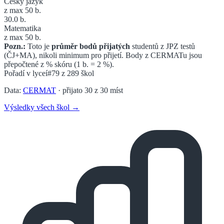
Český jazyk
z max 50 b.
30.0
b.
Matematika
z max 50 b.
Pozn.:
Toto je
průměr bodů přijatých
studentů z JPZ testů
(ČJ+MA), nikoli minimum pro přijetí. Body z CERMATu jsou
přepočtené z % skóru (1 b. = 2 %).
Pořadí v
lyceí
#79
z
289
škol
Data:
CERMAT
· přijato
30
z
30
míst
Výsledky všech škol →