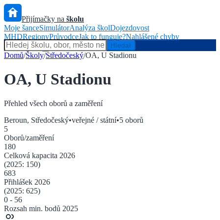
Přijímačky na
školu
Moje šance
Simulátor
Analýza škol
Dojezdovost
MHD
Regiony
Průvodce
Jak to funguje?
Nahlášené chyby
Hlídač státu
Hledat
Domů
/
Školy
/
Středočeský
/
OA, U Stadionu
OA, U Stadionu
Přehled všech oborů a zaměření
Beroun
,
Středočeský
•
veřejné / státní
•
5
oborů
5
Oborů/zaměření
180
Celková kapacita
2026
(2025:
150
)
683
Přihlášek
2026
(2025:
625
)
0
-
56
Rozsah min. bodů 2025