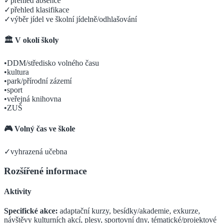
✓
přehled absence
✓
přehled klasifikace
✓
výběr jídel ve školní jídelně/odhlašování
🏛️ V okolí školy
•
DDM/středisko volného času
•
kultura
•
park/přírodní zázemí
•
sport
•
veřejná knihovna
•
ZUŠ
🎮 Volný čas ve škole
✓
vyhrazená učebna
Rozšířené informace
Aktivity
Specifické akce:
adaptační kurzy, besídky/akademie, exkurze,
návštěvy kulturních akcí, plesy, sportovní dny, tématické/projektové