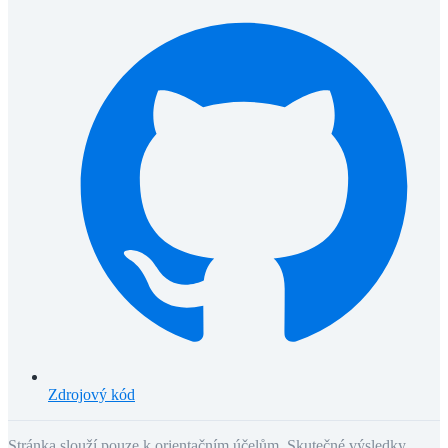
Zdrojový kód
Stránka slouží pouze k orientačním účelům. Skutečné výsledky