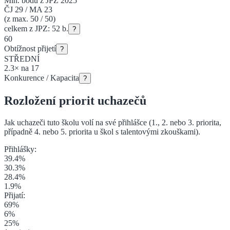
Min. bodů z JPZ 2025
ČJ
29
/
MA
23
(z max. 50 / 50)
celkem z JPZ:
52
b.
?
60
Obtížnost přijetí
?
STŘEDNÍ
2.3
×
na
17
Konkurence / Kapacita
?
Rozložení priorit uchazečů
Jak uchazeči tuto školu volí na své přihlášce (1., 2. nebo 3. priorita
,
případně 4. nebo 5. priorita u škol s talentovými zkouškami
).
Přihlášky:
39.4
%
30.3
%
28.4
%
1.9
%
Přijatí:
69
%
6
%
25
%