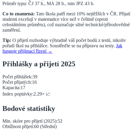
Průměr typu: ČJ
37
b., MA
28
b., min JPZ
43
b.
Co to znamená:
Tato škola patří mezi 10% nejtěžších v ČR.
Přijatí
studenti excelují v matematice více než v češtině (oproti
celostátnímu průměru), což naznačuje
silné
technické/přírodovědné
zaměření.
Tip:
O přijetí rozhoduje výhradně váš počet bodů z testů, nikoliv
pořadí škol na přihlášce. Soustřeďte se na přípravu na testy.
Jak
funguje přijímací řízení →
Přihlášky a přijetí 2025
Počet přihlášek:
39
Počet přijatých:
16
Kapacita:
17
Index poptávky:
2.29
×
📈
Bodové statistiky
Min. skóre pro přijetí (2025):
52
Obtížnost přijetí:
60
(
Střední
)