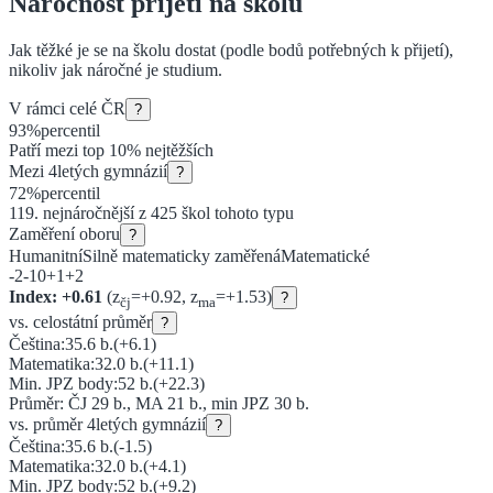
Náročnost přijetí na školu
Jak těžké je se na školu dostat (podle bodů potřebných k přijetí),
nikoliv jak náročné je studium.
V rámci celé ČR
?
93
%
percentil
Patří mezi top 10% nejtěžších
Mezi
4letých gymnázií
?
72
%
percentil
119
. nejnáročnější z
425
škol tohoto typu
Zaměření oboru
?
Humanitní
Silně matematicky zaměřená
Matematické
-2
-1
0
+1
+2
Index:
+
0.61
(z
=
+
0.92
, z
=
+
1.53
)
?
čj
ma
vs. celostátní průměr
?
Čeština:
35.6
b.
(
+6.1
)
Matematika:
32.0
b.
(
+11.1
)
Min. JPZ body:
52
b.
(
+22.3
)
Průměr: ČJ
29
b., MA
21
b., min JPZ
30
b.
vs. průměr
4letých gymnázií
?
Čeština:
35.6
b.
(
-1.5
)
Matematika:
32.0
b.
(
+4.1
)
Min. JPZ body:
52
b.
(
+9.2
)