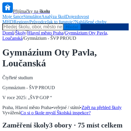
Přijímačky na
školu
Moje šance
Simulátor
Analýza škol
Dojezdovost
MHD
Regiony
Průvodce
Jak to funguje?
Nahlášené chyby
Hlídač státu
Hledat
Domů
/
Školy
/
Hlavní město Praha
/
Gymnázium Oty Pavla,
Loučanská
/
Gymnázium - ŠVP PROUD
Gymnázium Oty Pavla,
Loučanská
Čtyřleté
studium
Gymnázium - ŠVP PROUD
V roce 2025: „
ŠVP GOP
“
Praha
,
Hlavní město Praha
•
veřejné / státní
•
Zpět na přehled školy
Vyvážená
Co si o škole myslí Školská inspekce?
Zaměření
školy
3
obory
· 75 míst celkem