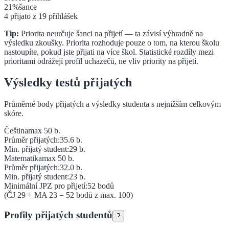
21
%
šance
4
přijato z
19
přihlášek
Tip:
Priorita neurčuje šanci na přijetí — ta závisí výhradně na
výsledku zkoušky. Priorita rozhoduje pouze o tom, na kterou školu
nastoupíte, pokud jste přijati na více škol. Statistické rozdíly mezi
prioritami odrážejí profil uchazečů, ne vliv priority na přijetí.
Výsledky testů přijatých
Průměrné body přijatých a výsledky studenta s nejnižším celkovým
skóre.
Čeština
max 50 b.
Průměr přijatých:
35.6
b.
Min. přijatý student:
29
b.
Matematika
max 50 b.
Průměr přijatých:
32.0
b.
Min. přijatý student:
23
b.
Minimální JPZ pro přijetí:
52
bodů
(ČJ
29
+ MA
23
=
52
bodů z max. 100)
Profily přijatých studentů
?