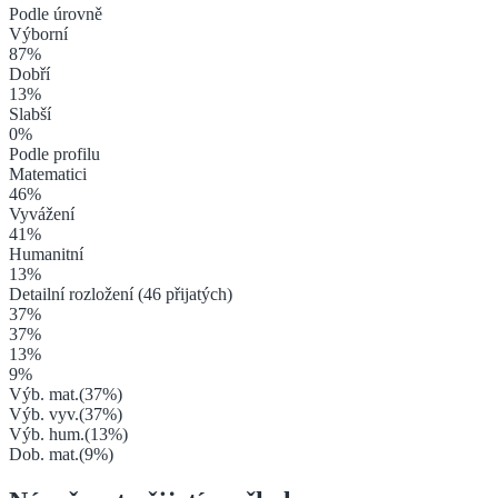
Podle úrovně
Výborní
87
%
Dobří
13
%
Slabší
0
%
Podle profilu
Matematici
46
%
Vyvážení
41
%
Humanitní
13
%
Detailní rozložení (
46
přijatých)
37
%
37
%
13
%
9
%
Výb. mat.
(
37
%)
Výb. vyv.
(
37
%)
Výb. hum.
(
13
%)
Dob. mat.
(
9
%)