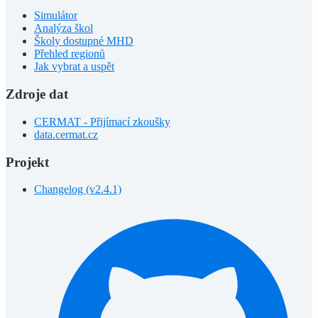
Simulátor
Analýza škol
Školy dostupné MHD
Přehled regionů
Jak vybrat a uspět
Zdroje dat
CERMAT - Přijímací zkoušky
data.cermat.cz
Projekt
Changelog (v2.4.1)