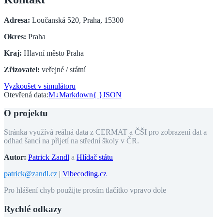
Adresa:
Loučanská 520, Praha, 15300
Okres:
Praha
Kraj:
Hlavní město Praha
Zřizovatel:
veřejné / státní
Vyzkoušet v simulátoru
Otevřená data:
M↓
Markdown
{ }
JSON
O projektu
Stránka využívá reálná data z CERMAT a ČŠI pro zobrazení dat a
odhad šancí na přijetí na střední školy v ČR.
Autor:
Patrick Zandl
a
Hlídač státu
patrick@zandl.cz
|
Vibecoding.cz
Pro hlášení chyb použijte prosím tlačítko vpravo dole
Rychlé odkazy