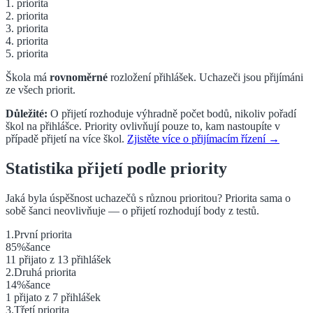
1. priorita
2. priorita
3. priorita
4. priorita
5. priorita
Škola má
rovnoměrné
rozložení přihlášek.
Uchazeči jsou přijímáni
ze všech priorit.
Důležité:
O přijetí rozhoduje výhradně počet bodů, nikoliv pořadí
škol na přihlášce. Priority ovlivňují pouze to, kam nastoupíte v
případě přijetí na více škol.
Zjistěte více o přijímacím řízení →
Statistika přijetí podle priority
Jaká byla úspěšnost uchazečů s různou prioritou? Priorita sama o
sobě šanci neovlivňuje — o přijetí rozhodují body z testů.
1
.
První
priorita
85
%
šance
11
přijato z
13
přihlášek
2
.
Druhá
priorita
14
%
šance
1
přijato z
7
přihlášek
3
.
Třetí
priorita