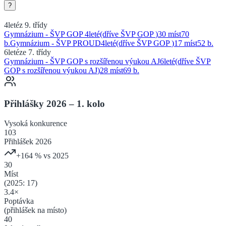
?
4leté
z 9. třídy
Gymnázium - ŠVP GOP
4
leté
(dříve
ŠVP GOP
)
30 míst
70
b.
Gymnázium - ŠVP PROUD
4
leté
(dříve
ŠVP GOP
)
17 míst
52
b.
6leté
ze 7. třídy
Gymnázium - ŠVP GOP s rozšířenou výukou AJ
6
leté
(dříve
ŠVP
GOP s rozšířenou výukou AJ
)
28 míst
69
b.
Přihlášky 2026 – 1. kolo
Vysoká
konkurence
103
Přihlášek 2026
+
164
% vs 2025
30
Míst
(2025:
17
)
3.4
×
Poptávka
(přihlášek na místo)
40