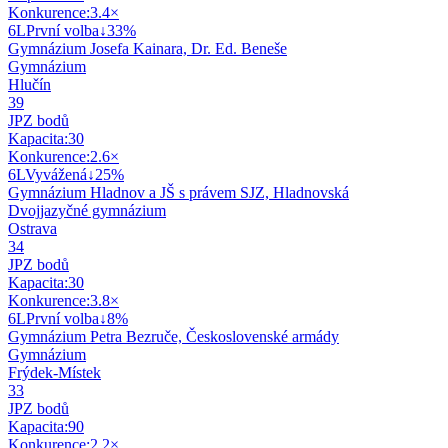
Konkurence:
3.4
×
6
L
První volba
↓
33
%
Gymnázium Josefa Kainara, Dr. Ed. Beneše
Gymnázium
Hlučín
39
JPZ bodů
Kapacita:
30
Konkurence:
2.6
×
6
L
Vyvážená
↓
25
%
Gymnázium Hladnov a JŠ s právem SJZ, Hladnovská
Dvojjazyčné gymnázium
Ostrava
34
JPZ bodů
Kapacita:
30
Konkurence:
3.8
×
6
L
První volba
↓
8
%
Gymnázium Petra Bezruče, Československé armády
Gymnázium
Frýdek-Místek
33
JPZ bodů
Kapacita:
90
Konkurence:
2.2
×