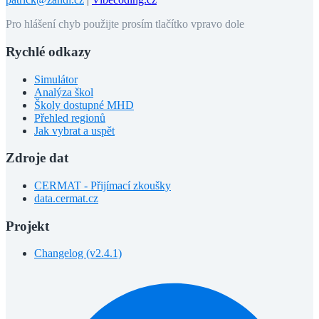
Pro hlášení chyb použijte prosím tlačítko vpravo dole
Rychlé odkazy
Simulátor
Analýza škol
Školy dostupné MHD
Přehled regionů
Jak vybrat a uspět
Zdroje dat
CERMAT - Přijímací zkoušky
data.cermat.cz
Projekt
Changelog (v2.4.1)