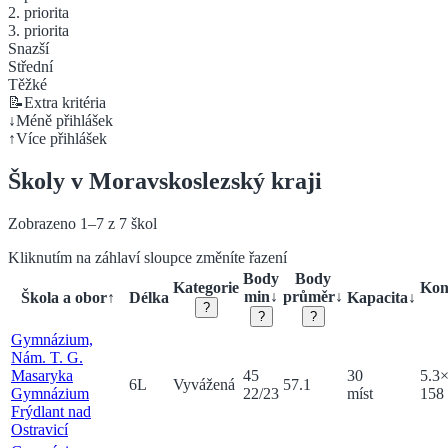
2. priorita
3. priorita
Snazší
Střední
Těžké
📝
Extra kritéria
↓
Méně přihlášek
↑
Více přihlášek
Školy v
Moravskoslezský
kraji
Zobrazeno
1
–
7
z
7
škol
Kliknutím na záhlaví sloupce změníte řazení
Body
Body
Kategorie
Kon
min
↓
průměr
↓
Škola a obor
↑
Délka
Kapacita
↓
?
?
?
Gymnázium,
Nám. T. G.
Masaryka
45
30
5.3
6
L
Vyvážená
57.1
Gymnázium
22
/
23
míst
158
Frýdlant nad
Ostravicí