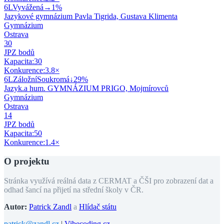
6
L
Vyvážená
→
1
%
Jazykové gymnázium Pavla Tigrida, Gustava Klimenta
Gymnázium
Ostrava
30
JPZ bodů
Kapacita:
30
Konkurence:
3.8
×
6
L
Záložní
Soukromá
↓
29
%
Jazyk.a hum. GYMNÁZIUM PRIGO, Mojmírovců
Gymnázium
Ostrava
14
JPZ bodů
Kapacita:
50
Konkurence:
1.4
×
O projektu
Stránka využívá reálná data z CERMAT a ČŠI pro zobrazení dat a
odhad šancí na přijetí na střední školy v ČR.
Autor:
Patrick Zandl
a
Hlídač státu
patrick@zandl.cz
|
Vibecoding.cz