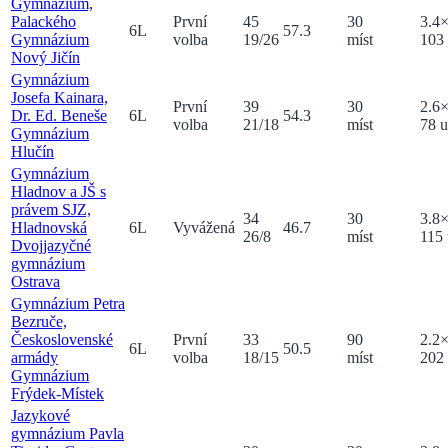
Gymnázium,
Palackého
První
45
30
3.4
6
L
57.3
Gymnázium
volba
19
/
26
míst
103
Nový Jičín
Gymnázium
Josefa Kainara,
První
39
30
2.6
Dr. Ed. Beneše
6
L
54.3
volba
21
/
18
míst
78
u
Gymnázium
Hlučín
Gymnázium
Hladnov a JŠ s
právem SJZ,
34
30
3.8
Hladnovská
6
L
Vyvážená
46.7
26
/
8
míst
115
Dvojjazyčné
gymnázium
Ostrava
Gymnázium Petra
Bezruče,
Československé
První
33
90
2.2
6
L
50.5
armády
volba
18
/
15
míst
202
Gymnázium
Frýdek-Místek
Jazykové
gymnázium Pavla