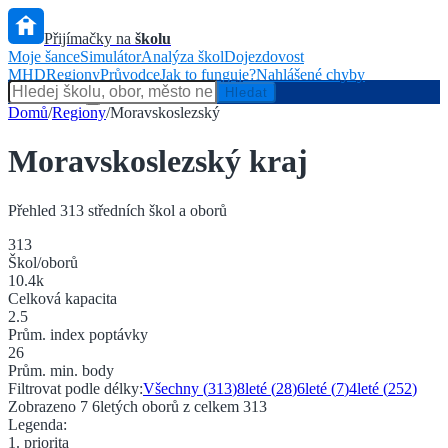
Přijímačky na
školu
Moje šance
Simulátor
Analýza škol
Dojezdovost
MHD
Regiony
Průvodce
Jak to funguje?
Nahlášené chyby
Hlídač státu
Hledat
Domů
/
Regiony
/
Moravskoslezský
Moravskoslezský kraj
Přehled
313
středních škol a oborů
313
Škol/oborů
10.4
k
Celková kapacita
2.5
Prům. index poptávky
26
Prům. min. body
Filtrovat podle délky:
Všechny (
313
)
8leté (
28
)
6leté (
7
)
4leté (
252
)
Zobrazeno
7
6
letých oborů z celkem
313
Legenda:
1. priorita