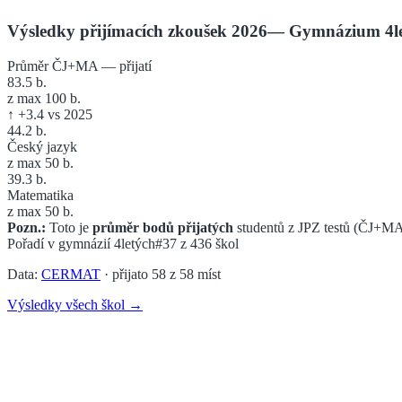
Výsledky přijímacích zkoušek 2026
—
Gymnázium 4le
Průměr ČJ+MA — přijatí
83.5
b.
z max 100 b.
↑
+
3.4
vs 2025
44.2
b.
Český jazyk
z max 50 b.
39.3
b.
Matematika
z max 50 b.
Pozn.:
Toto je
průměr bodů přijatých
studentů z JPZ testů (ČJ+MA
Pořadí v
gymnázií 4letých
#37
z
436
škol
Data:
CERMAT
· přijato
58
z
58
míst
Výsledky všech škol →