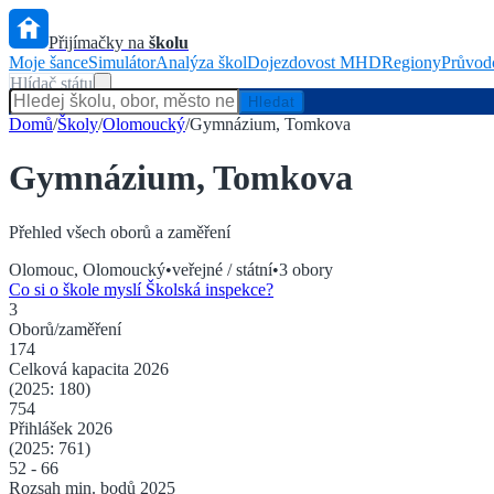
Přijímačky na
školu
Moje šance
Simulátor
Analýza škol
Dojezdovost MHD
Regiony
Průvod
Hlídač státu
Hledat
Domů
/
Školy
/
Olomoucký
/
Gymnázium, Tomkova
Gymnázium, Tomkova
Přehled všech oborů a zaměření
Olomouc
,
Olomoucký
•
veřejné / státní
•
3
obory
Co si o škole myslí Školská inspekce?
3
Oborů/zaměření
174
Celková kapacita
2026
(2025:
180
)
754
Přihlášek
2026
(2025:
761
)
52
-
66
Rozsah min. bodů 2025