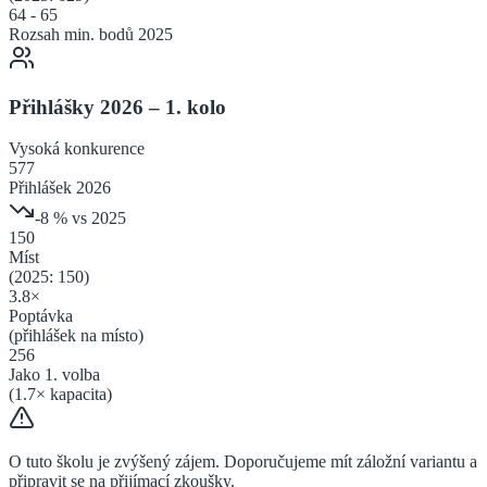
64
-
65
Rozsah min. bodů 2025
Přihlášky 2026 – 1. kolo
Vysoká
konkurence
577
Přihlášek 2026
-8
% vs 2025
150
Míst
(2025:
150
)
3.8
×
Poptávka
(přihlášek na místo)
256
Jako 1. volba
(
1.7
× kapacita)
O tuto školu je zvýšený zájem. Doporučujeme mít záložní variantu a
připravit se na přijímací zkoušky.