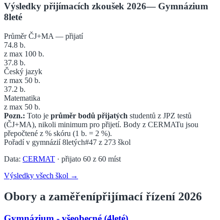
Výsledky přijímacích zkoušek 2026
—
Gymnázium
8leté
Průměr ČJ+MA — přijatí
74.8
b.
z max 100 b.
37.8
b.
Český jazyk
z max 50 b.
37.2
b.
Matematika
z max 50 b.
Pozn.:
Toto je
průměr bodů přijatých
studentů z JPZ testů
(ČJ+MA), nikoli minimum pro přijetí. Body z CERMATu jsou
přepočtené z % skóru (1 b. = 2 %).
Pořadí v
gymnázií 8letých
#47
z
273
škol
Data:
CERMAT
· přijato
60
z
60
míst
Výsledky všech škol →
Obory a zaměření
přijímací řízení 2026
Gymnázium - všeobecné (4leté)