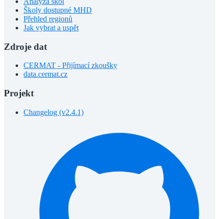
Analýza škol
Školy dostupné MHD
Přehled regionů
Jak vybrat a uspět
Zdroje dat
CERMAT - Přijímací zkoušky
data.cermat.cz
Projekt
Changelog (v2.4.1)