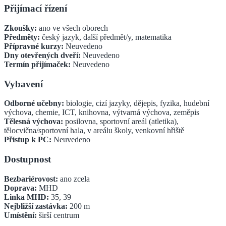
Přijímací řízení
Zkoušky:
ano ve všech oborech
Předměty:
český jazyk, další předmět/y, matematika
Přípravné kurzy:
Neuvedeno
Dny otevřených dveří:
Neuvedeno
Termín přijímaček:
Neuvedeno
Vybavení
Odborné učebny:
biologie, cizí jazyky, dějepis, fyzika, hudební
výchova, chemie, ICT, knihovna, výtvarná výchova, zeměpis
Tělesná výchova:
posilovna, sportovní areál (atletika),
tělocvična/sportovní hala, v areálu školy, venkovní hřiště
Přístup k PC:
Neuvedeno
Dostupnost
Bezbariérovost:
ano zcela
Doprava:
MHD
Linka MHD:
35, 39
Nejbližší zastávka:
200
m
Umístění:
širší centrum