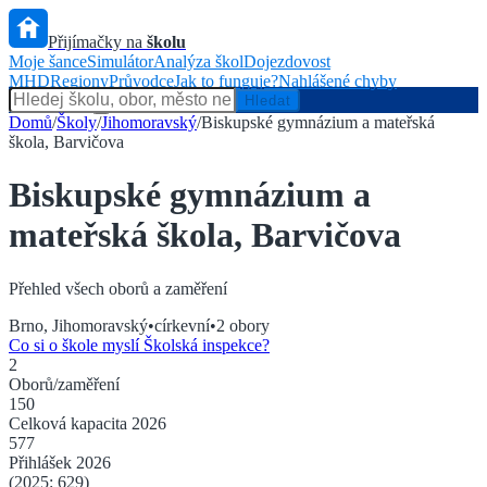
Přijímačky na
školu
Moje šance
Simulátor
Analýza škol
Dojezdovost
MHD
Regiony
Průvodce
Jak to funguje?
Nahlášené chyby
Hlídač státu
Hledat
Domů
/
Školy
/
Jihomoravský
/
Biskupské gymnázium a mateřská
škola, Barvičova
Biskupské gymnázium a
mateřská škola, Barvičova
Přehled všech oborů a zaměření
Brno
,
Jihomoravský
•
církevní
•
2
obory
Co si o škole myslí Školská inspekce?
2
Oborů/zaměření
150
Celková kapacita
2026
577
Přihlášek
2026
(2025:
629
)