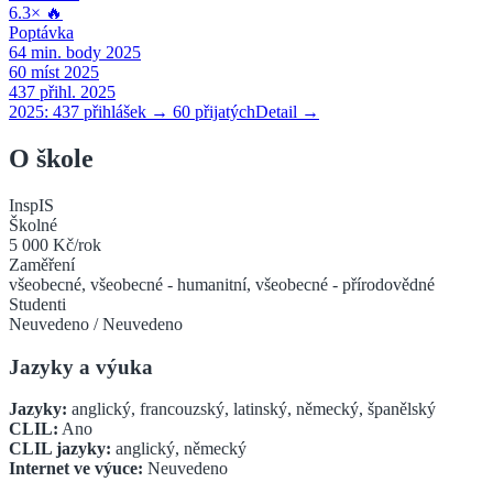
6.3
×
🔥
Poptávka
64
min. body 2025
60
míst 2025
437
přihl. 2025
2025:
437
přihlášek →
60
přijatých
Detail →
O škole
InspIS
Školné
5 000 Kč/rok
Zaměření
všeobecné, všeobecné - humanitní, všeobecné - přírodovědné
Studenti
Neuvedeno
/
Neuvedeno
Jazyky a výuka
Jazyky:
anglický, francouzský, latinský, německý, španělský
CLIL:
Ano
CLIL jazyky:
anglický, německý
Internet ve výuce:
Neuvedeno