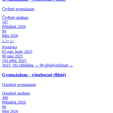
Čtyřleté gymnázium
Čtyřleté
studium
197
Přihlášek 2026
90
Míst 2026
2.2
×
📈
Poptávka
65
min. body 2025
90
míst 2025
192
přihl. 2025
2025:
192
přihlášek →
90
přijatých
Detail →
Gymnázium - všeobecné (8leté)
Osmileté gymnázium
Osmileté
studium
380
Přihlášek 2026
60
Míst 2026