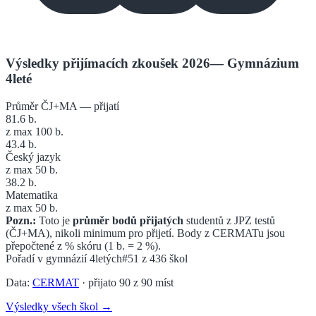
Výsledky přijímacích zkoušek 2026
—
Gymnázium
4leté
Průměr ČJ+MA — přijatí
81.6
b.
z max 100 b.
43.4
b.
Český jazyk
z max 50 b.
38.2
b.
Matematika
z max 50 b.
Pozn.:
Toto je
průměr bodů přijatých
studentů z JPZ testů
(ČJ+MA), nikoli minimum pro přijetí. Body z CERMATu jsou
přepočtené z % skóru (1 b. = 2 %).
Pořadí v
gymnázií 4letých
#51
z
436
škol
Data:
CERMAT
· přijato
90
z
90
míst
Výsledky všech škol →