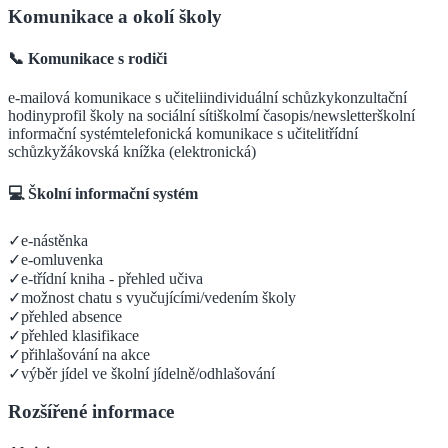
Komunikace a okolí školy
📞 Komunikace s rodiči
e-mailová komunikace s učiteli
individuální schůzky
konzultační
hodiny
profil školy na sociální síti
školmí časopis/newsletter
školní
informační systém
telefonická komunikace s učiteli
třídní
schůzky
žákovská knížka (elektronická)
💻 Školní informační systém
✓
e-nástěnka
✓
e-omluvenka
✓
e-třídní kniha - přehled učiva
✓
možnost chatu s vyučujícími/vedením školy
✓
přehled absence
✓
přehled klasifikace
✓
přihlašování na akce
✓
výběr jídel ve školní jídelně/odhlašování
Rozšířené informace