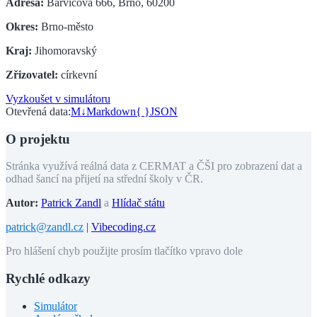
Adresa:
Barvičova 666, Brno, 60200
Okres:
Brno-město
Kraj:
Jihomoravský
Zřizovatel:
církevní
Vyzkoušet v simulátoru
Otevřená data:
M↓
Markdown
{ }
JSON
O projektu
Stránka využívá reálná data z CERMAT a ČŠI pro zobrazení dat a
odhad šancí na přijetí na střední školy v ČR.
Autor:
Patrick Zandl
a
Hlídač státu
patrick@zandl.cz
|
Vibecoding.cz
Pro hlášení chyb použijte prosím tlačítko vpravo dole
Rychlé odkazy
Simulátor