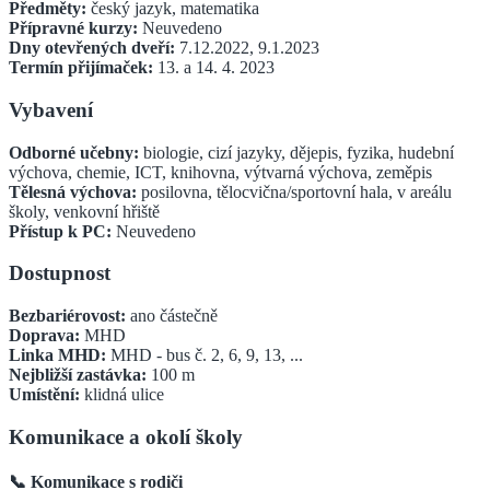
Předměty:
český jazyk, matematika
Přípravné kurzy:
Neuvedeno
Dny otevřených dveří:
7.12.2022, 9.1.2023
Termín přijímaček:
13. a 14. 4. 2023
Vybavení
Odborné učebny:
biologie, cizí jazyky, dějepis, fyzika, hudební
výchova, chemie, ICT, knihovna, výtvarná výchova, zeměpis
Tělesná výchova:
posilovna, tělocvična/sportovní hala, v areálu
školy, venkovní hřiště
Přístup k PC:
Neuvedeno
Dostupnost
Bezbariérovost:
ano částečně
Doprava:
MHD
Linka MHD:
MHD - bus č. 2, 6, 9, 13, ...
Nejbližší zastávka:
100
m
Umístění:
klidná ulice
Komunikace a okolí školy
📞 Komunikace s rodiči