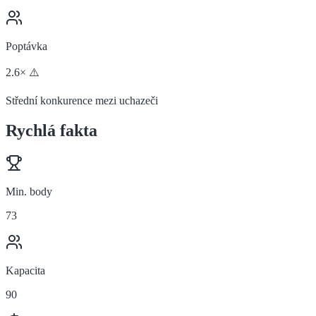
Poptávka
2.6× ⚠️
Střední konkurence mezi uchazeči
Rychlá fakta
Min. body
73
Kapacita
90