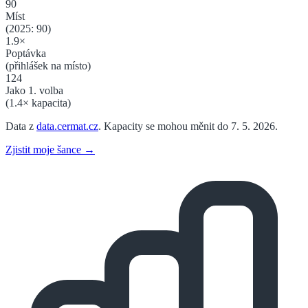
90
Míst
(2025:
90
)
1.9
×
Poptávka
(přihlášek na místo)
124
Jako 1. volba
(
1.4
× kapacita)
Data z
data.cermat.cz
. Kapacity se mohou měnit do 7. 5. 2026.
Zjistit moje šance →