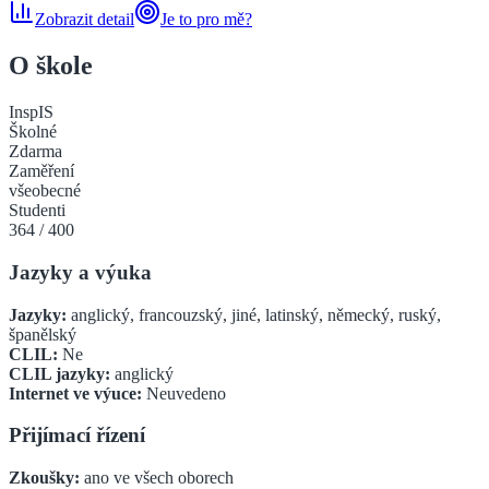
Zobrazit detail
Je to pro mě?
O škole
InspIS
Školné
Zdarma
Zaměření
všeobecné
Studenti
364
/
400
Jazyky a výuka
Jazyky:
anglický, francouzský, jiné, latinský, německý, ruský,
španělský
CLIL:
Ne
CLIL jazyky:
anglický
Internet ve výuce:
Neuvedeno
Přijímací řízení
Zkoušky:
ano ve všech oborech