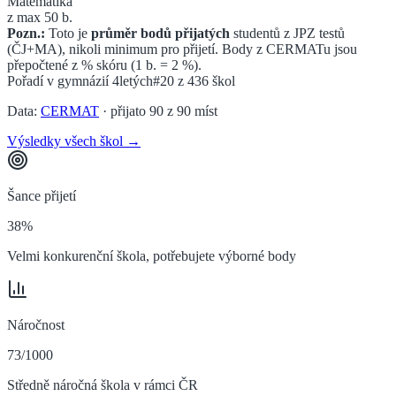
Matematika
z max 50 b.
Pozn.:
Toto je
průměr bodů přijatých
studentů z JPZ testů
(ČJ+MA), nikoli minimum pro přijetí. Body z CERMATu jsou
přepočtené z % skóru (1 b. = 2 %).
Pořadí v
gymnázií 4letých
#20
z
436
škol
Data:
CERMAT
· přijato
90
z
90
míst
Výsledky všech škol →
Šance přijetí
38%
Velmi konkurenční škola, potřebujete výborné body
Náročnost
73/1000
Středně náročná škola v rámci ČR