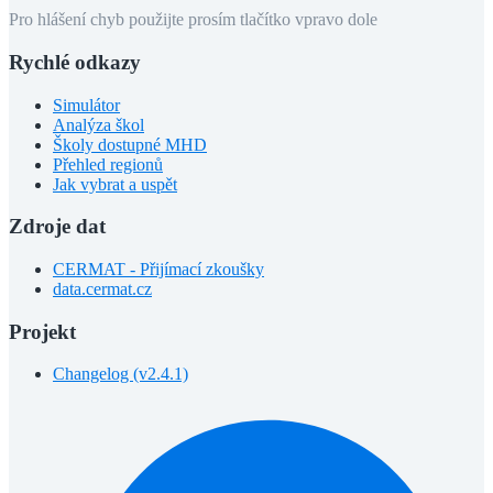
Pro hlášení chyb použijte prosím tlačítko vpravo dole
Rychlé odkazy
Simulátor
Analýza škol
Školy dostupné MHD
Přehled regionů
Jak vybrat a uspět
Zdroje dat
CERMAT - Přijímací zkoušky
data.cermat.cz
Projekt
Changelog (v2.4.1)