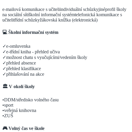
e-mailová komunikace s učiteli
individuální schůzky
jiné
profil školy
na sociální síti
školní informační systém
telefonická komunikace s
učiteli
třídní schůzky
žákovská knížka (elektronická)
💻 Školní informační systém
✓
e-omluvenka
✓
e-třídní kniha - přehled učiva
✓
možnost chatu s vyučujícími/vedením školy
✓
přehled absence
✓
přehled klasifikace
✓
přihlašování na akce
🏛️ V okolí školy
•
DDM/středisko volného času
•
sport
•
veřejná knihovna
•
ZUŠ
🎮 Volný čas ve škole