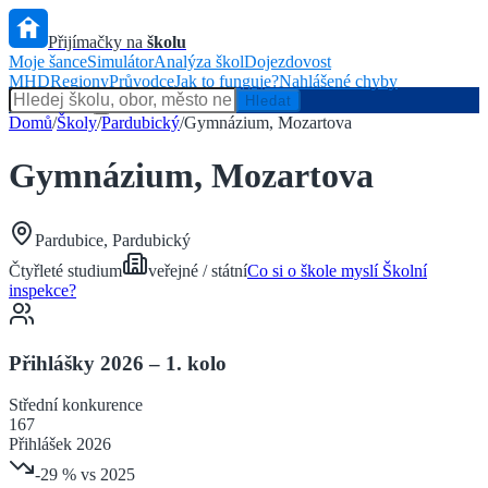
Přijímačky na
školu
Moje šance
Simulátor
Analýza škol
Dojezdovost
MHD
Regiony
Průvodce
Jak to funguje?
Nahlášené chyby
Hlídač státu
Hledat
Domů
/
Školy
/
Pardubický
/
Gymnázium, Mozartova
Gymnázium, Mozartova
Pardubice
,
Pardubický
Čtyřleté
studium
veřejné / státní
Co si o škole myslí Školní
inspekce?
Přihlášky 2026 – 1. kolo
Střední
konkurence
167
Přihlášek 2026
-29
% vs 2025