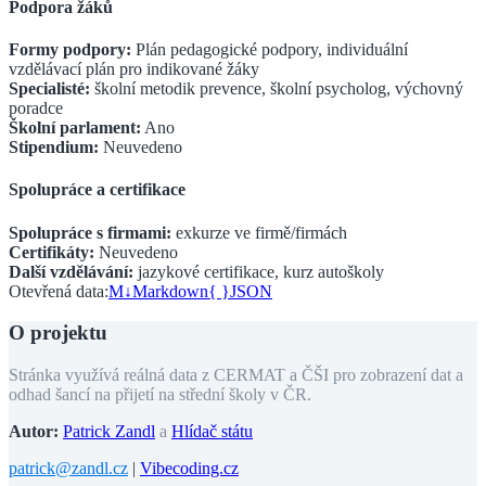
Podpora žáků
Formy podpory:
Plán pedagogické podpory, individuální
vzdělávací plán pro indikované žáky
Specialisté:
školní metodik prevence, školní psycholog, výchovný
poradce
Školní parlament:
Ano
Stipendium:
Neuvedeno
Spolupráce a certifikace
Spolupráce s firmami:
exkurze ve firmě/firmách
Certifikáty:
Neuvedeno
Další vzdělávání:
jazykové certifikace, kurz autoškoly
Otevřená data:
M↓
Markdown
{ }
JSON
O projektu
Stránka využívá reálná data z CERMAT a ČŠI pro zobrazení dat a
odhad šancí na přijetí na střední školy v ČR.
Autor:
Patrick Zandl
a
Hlídač státu
patrick@zandl.cz
|
Vibecoding.cz