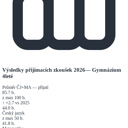
Výsledky přijímacích zkoušek 2026
—
Gymnázium
4leté
Průměr ČJ+MA — přijatí
85.7
b.
z max 100 b.
↑
+
2.7
vs 2025
44.0
b.
Český jazyk
z max 50 b.
41.8
b.