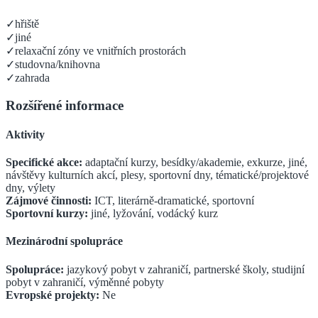
✓
hřiště
✓
jiné
✓
relaxační zóny ve vnitřních prostorách
✓
studovna/knihovna
✓
zahrada
Rozšířené informace
Aktivity
Specifické akce:
adaptační kurzy, besídky/akademie, exkurze, jiné,
návštěvy kulturních akcí, plesy, sportovní dny, tématické/projektové
dny, výlety
Zájmové činnosti:
ICT, literárně-dramatické, sportovní
Sportovní kurzy:
jiné, lyžování, vodácký kurz
Mezinárodní spolupráce
Spolupráce:
jazykový pobyt v zahraničí, partnerské školy, studijní
pobyt v zahraničí, výměnné pobyty
Evropské projekty:
Ne