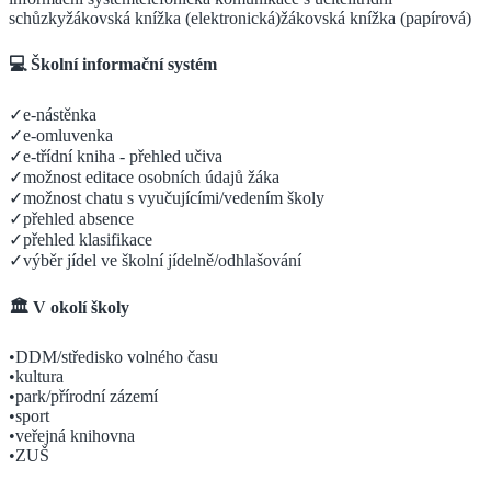
schůzky
žákovská knížka (elektronická)
žákovská knížka (papírová)
💻 Školní informační systém
✓
e-nástěnka
✓
e-omluvenka
✓
e-třídní kniha - přehled učiva
✓
možnost editace osobních údajů žáka
✓
možnost chatu s vyučujícími/vedením školy
✓
přehled absence
✓
přehled klasifikace
✓
výběr jídel ve školní jídelně/odhlašování
🏛️ V okolí školy
•
DDM/středisko volného času
•
kultura
•
park/přírodní zázemí
•
sport
•
veřejná knihovna
•
ZUŠ