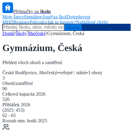
Přijímačky na
školu
Moje šance
Simulátor
Analýza škol
Dojezdovost
MHD
Regiony
Průvodce
Jak to funguje?
Nahlášené chyby
Hlídač státu
Hledat
Domů
/
Školy
/
Jihočeský
/
Gymnázium, Česká
Gymnázium, Česká
Přehled všech oborů a zaměření
České Budějovice
,
Jihočeský
•
veřejné / státní
•
3
obory
3
Oborů/zaměření
90
Celková kapacita
2026
526
Přihlášek
2026
(2025:
453
)
62
-
65
Rozsah min. bodů 2025