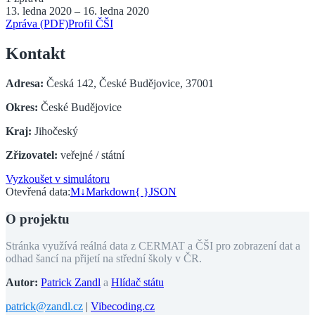
13. ledna 2020
–
16. ledna 2020
Zpráva (PDF)
Profil ČŠI
Kontakt
Adresa:
Česká 142, České Budějovice, 37001
Okres:
České Budějovice
Kraj:
Jihočeský
Zřizovatel:
veřejné / státní
Vyzkoušet v simulátoru
Otevřená data:
M↓
Markdown
{ }
JSON
O projektu
Stránka využívá reálná data z CERMAT a ČŠI pro zobrazení dat a
odhad šancí na přijetí na střední školy v ČR.
Autor:
Patrick Zandl
a
Hlídač státu
patrick@zandl.cz
|
Vibecoding.cz