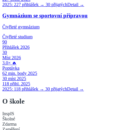
2025:
227
přihlášek →
30
přijatých
Detail →
Gymnázium se sportovní přípravou
Čtyřleté gymnázium
Čtyřleté
studium
90
Přihlášek 2026
30
Míst 2026
3.0
×
🔥
Poptávka
62
min. body 2025
30
míst 2025
118
přihl. 2025
2025:
118
přihlášek →
30
přijatých
Detail →
O škole
InspIS
Školné
Zdarma
Zaměření