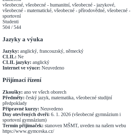
všeobecné, všeobecné - humanitní, všeobecné - jazykové,
všeobecné - matematické, všeobecné - přírodovědné, všeobecné -
sportovní
Studenti
504
/
544
Jazyky a výuka
Jazyky:
anglický, francouzský, německý
CLIL:
Ne
CLIL jazyky:
anglický
Internet ve výuce:
Neuvedeno
Přijímací řízení
Zkoušky:
ano ve všech oborech
Předměty:
český jazyk, matematika, všeobecné studijní
předpoklady
Přípravné kurzy:
Neuvedeno
Dny otevřených dveří:
6. 1. 2026 (všeobecné gymnázium i
sportovní gymnázium)
Termín přijímaček:
stanoven MŠMT, uveden na našem webu
https://www.gymceska.cz/