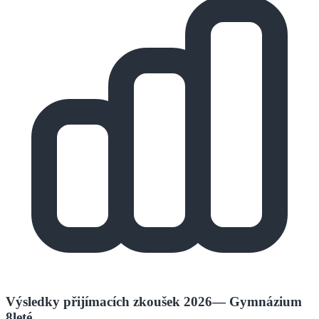
Výsledky přijímacích zkoušek 2026
—
Gymnázium
8leté