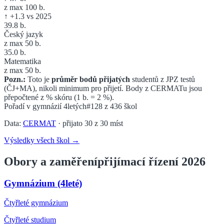
z max 100 b.
↑
+
1.3
vs 2025
39.8
b.
Český jazyk
z max 50 b.
35.0
b.
Matematika
z max 50 b.
Pozn.:
Toto je
průměr bodů přijatých
studentů z JPZ testů
(ČJ+MA), nikoli minimum pro přijetí. Body z CERMATu jsou
přepočtené z % skóru (1 b. = 2 %).
Pořadí v
gymnázií 4letých
#128
z
436
škol
Data:
CERMAT
· přijato
30
z
30
míst
Výsledky všech škol →
Obory a zaměření
přijímací řízení 2026
Gymnázium (4leté)
Čtyřleté gymnázium
Čtyřleté
studium