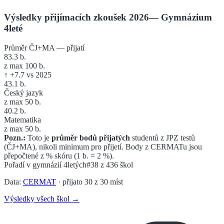
Výsledky přijímacích zkoušek 2026
—
Gymnázium
4leté
Průměr ČJ+MA — přijatí
83.3
b.
z max 100 b.
↑
+
7.7
vs 2025
43.1
b.
Český jazyk
z max 50 b.
40.2
b.
Matematika
z max 50 b.
Pozn.:
Toto je
průměr bodů přijatých
studentů z JPZ testů
(ČJ+MA), nikoli minimum pro přijetí. Body z CERMATu jsou
přepočtené z % skóru (1 b. = 2 %).
Pořadí v
gymnázií 4letých
#38
z
436
škol
Data:
CERMAT
· přijato
30
z
30
míst
Výsledky všech škol →