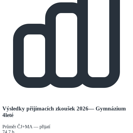
Výsledky přijímacích zkoušek 2026
—
Gymnázium
4leté
Průměr ČJ+MA — přijatí
74.7
b.