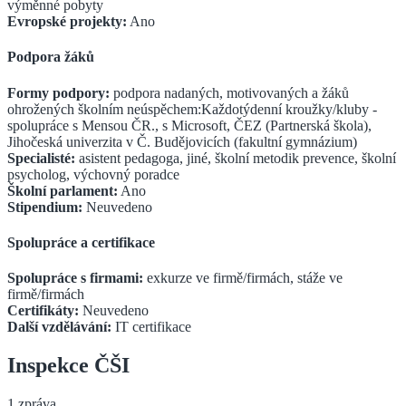
výměnné pobyty
Evropské projekty:
Ano
Podpora žáků
Formy podpory:
podpora nadaných, motivovaných a žáků
ohrožených školním neúspěchem:Každotýdenní kroužky/kluby -
spolupráce s Mensou ČR., s Microsoft, ČEZ (Partnerská škola),
Jihočeská univerzita v Č. Budějovicích (fakultní gymnázium)
Specialisté:
asistent pedagoga, jiné, školní metodik prevence, školní
psycholog, výchovný poradce
Školní parlament:
Ano
Stipendium:
Neuvedeno
Spolupráce a certifikace
Spolupráce s firmami:
exkurze ve firmě/firmách, stáže ve
firmě/firmách
Certifikáty:
Neuvedeno
Další vzdělávání:
IT certifikace
Inspekce ČŠI
1
zpráva