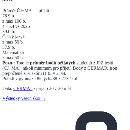
Průměr ČJ+MA — přijatí
76.9
b.
z max 100 b.
↑
+
5.4
vs 2025
39.0
b.
Český jazyk
z max 50 b.
37.9
b.
Matematika
z max 50 b.
Pozn.:
Toto je
průměr bodů přijatých
studentů z JPZ testů
(ČJ+MA), nikoli minimum pro přijetí. Body z CERMATu jsou
přepočtené z % skóru (1 b. = 2 %).
Pořadí v
gymnázií 8letých
#38
z
273
škol
Data:
CERMAT
· přijato
30
z
30
míst
Výsledky všech škol →