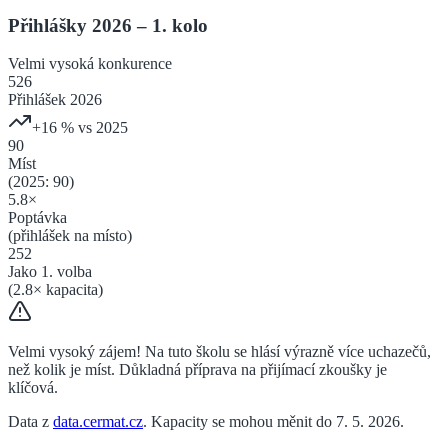
Přihlášky 2026 – 1. kolo
Velmi vysoká
konkurence
526
Přihlášek 2026
+
16
% vs 2025
90
Míst
(2025:
90
)
5.8
×
Poptávka
(přihlášek na místo)
252
Jako 1. volba
(
2.8
× kapacita)
Velmi vysoký zájem! Na tuto školu se hlásí výrazně více uchazečů,
než kolik je míst. Důkladná příprava na přijímací zkoušky je
klíčová.
Data z
data.cermat.cz
. Kapacity se mohou měnit do 7. 5. 2026.