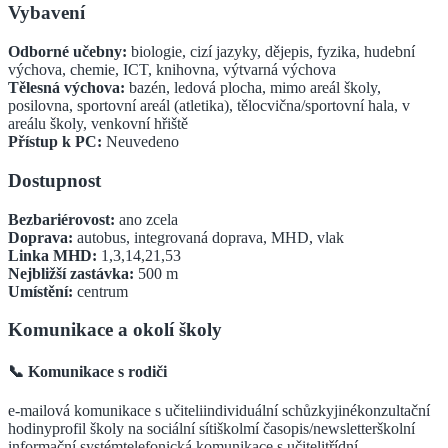
Vybavení
Odborné učebny:
biologie, cizí jazyky, dějepis, fyzika, hudební
výchova, chemie, ICT, knihovna, výtvarná výchova
Tělesná výchova:
bazén, ledová plocha, mimo areál školy,
posilovna, sportovní areál (atletika), tělocvična/sportovní hala, v
areálu školy, venkovní hřiště
Přístup k PC:
Neuvedeno
Dostupnost
Bezbariérovost:
ano zcela
Doprava:
autobus, integrovaná doprava, MHD, vlak
Linka MHD:
1,3,14,21,53
Nejbližší zastávka:
500
m
Umístění:
centrum
Komunikace a okolí školy
📞 Komunikace s rodiči
e-mailová komunikace s učiteli
individuální schůzky
jiné
konzultační
hodiny
profil školy na sociální síti
školmí časopis/newsletter
školní
informační systém
telefonická komunikace s učiteli
třídní