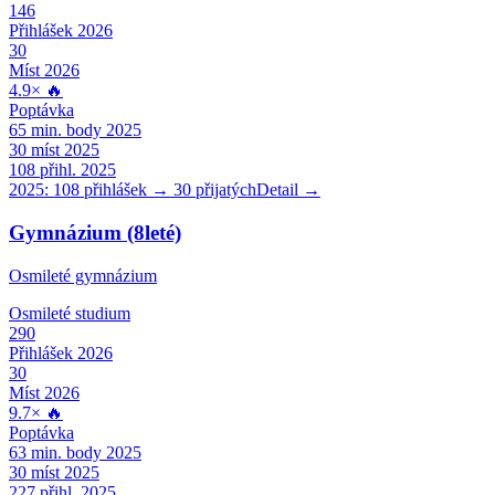
146
Přihlášek 2026
30
Míst 2026
4.9
×
🔥
Poptávka
65
min. body 2025
30
míst 2025
108
přihl. 2025
2025:
108
přihlášek →
30
přijatých
Detail →
Gymnázium (8leté)
Osmileté gymnázium
Osmileté
studium
290
Přihlášek 2026
30
Míst 2026
9.7
×
🔥
Poptávka
63
min. body 2025
30
míst 2025
227
přihl. 2025