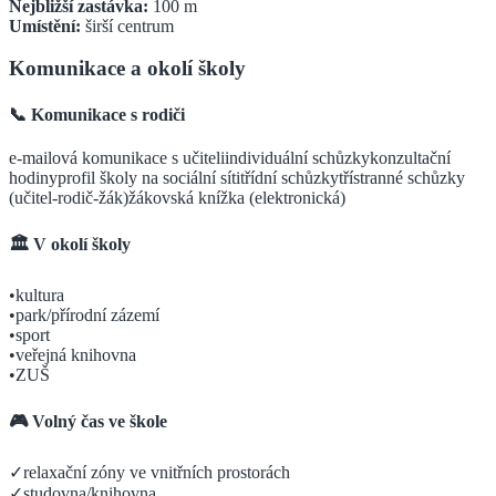
Nejbližší zastávka:
100
m
Umístění:
širší centrum
Komunikace a okolí školy
📞 Komunikace s rodiči
e-mailová komunikace s učiteli
individuální schůzky
konzultační
hodiny
profil školy na sociální síti
třídní schůzky
třístranné schůzky
(učitel-rodič-žák)
žákovská knížka (elektronická)
🏛️ V okolí školy
•
kultura
•
park/přírodní zázemí
•
sport
•
veřejná knihovna
•
ZUŠ
🎮 Volný čas ve škole
✓
relaxační zóny ve vnitřních prostorách
✓
studovna/knihovna