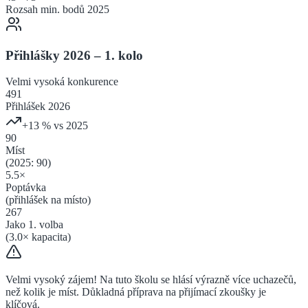
Rozsah min. bodů 2025
Přihlášky 2026 – 1. kolo
Velmi vysoká
konkurence
491
Přihlášek 2026
+
13
% vs 2025
90
Míst
(2025:
90
)
5.5
×
Poptávka
(přihlášek na místo)
267
Jako 1. volba
(
3.0
× kapacita)
Velmi vysoký zájem! Na tuto školu se hlásí výrazně více uchazečů,
než kolik je míst. Důkladná příprava na přijímací zkoušky je
klíčová.