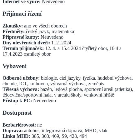
Internet ve výuce:
Neuvedeno
Přijímací řízení
Zkoušky:
ano ve všech oborech
Předměty:
český jazyk, matematika
Přípravné kurzy:
Neuvedeno
Dny otevřených dveří:
1. 2. 2024
Termín přijímaček:
12. 4. a 15.4 2024 čtyřletý obor, 16.4 a
17.4.2023 osmiletý obor
Vybavení
Odborné učebny:
biologie, cizí jazyky, fyzika, hudební výchova,
chemie, ICT, knihovna, výtvarná výchova, zeměpis
Tělesná výchova:
bazén, ledová plocha, sportovní areál (atletika),
tělocvična/sportovní hala, v areálu školy, venkovní hřiště
Přístup k PC:
Neuvedeno
Dostupnost
Bezbariérovost:
ne
Doprava:
autobus, integrovaná doprava, MHD, vlak
Linka MHD:
385, 303, 469, S9, 428, 494