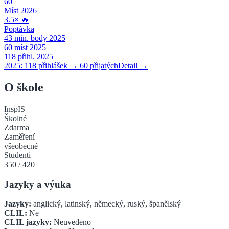
60
Míst 2026
3.5
×
🔥
Poptávka
43
min. body 2025
60
míst 2025
118
přihl. 2025
2025:
118
přihlášek →
60
přijatých
Detail →
O škole
InspIS
Školné
Zdarma
Zaměření
všeobecné
Studenti
350
/
420
Jazyky a výuka
Jazyky:
anglický, latinský, německý, ruský, španělský
CLIL:
Ne
CLIL jazyky:
Neuvedeno