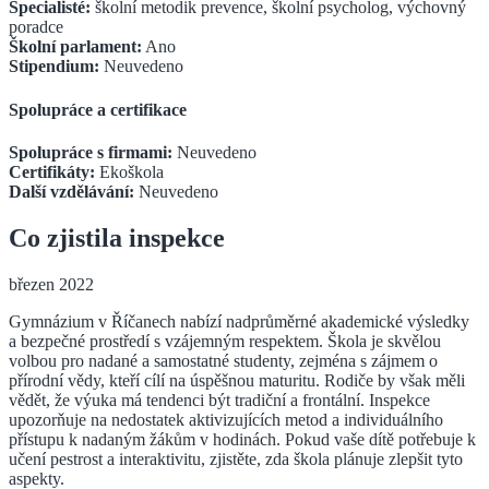
Specialisté:
školní metodik prevence, školní psycholog, výchovný
poradce
Školní parlament:
Ano
Stipendium:
Neuvedeno
Spolupráce a certifikace
Spolupráce s firmami:
Neuvedeno
Certifikáty:
Ekoškola
Další vzdělávání:
Neuvedeno
Co zjistila inspekce
březen 2022
Gymnázium v Říčanech nabízí nadprůměrné akademické výsledky
a bezpečné prostředí s vzájemným respektem. Škola je skvělou
volbou pro nadané a samostatné studenty, zejména s zájmem o
přírodní vědy, kteří cílí na úspěšnou maturitu. Rodiče by však měli
vědět, že výuka má tendenci být tradiční a frontální. Inspekce
upozorňuje na nedostatek aktivizujících metod a individuálního
přístupu k nadaným žákům v hodinách. Pokud vaše dítě potřebuje k
učení pestrost a interaktivitu, zjistěte, zda škola plánuje zlepšit tyto
aspekty.