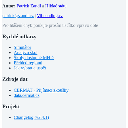
Autor:
Patrick Zandl
a
Hlídač státu
patrick@zandl.cz
|
Vibecoding.cz
Pro hlášení chyb použijte prosím tlačítko vpravo dole
Rychlé odkazy
Simulátor
Analýza škol
Školy dostupné MHD
Přehled regionů
Jak vybrat a uspět
Zdroje dat
CERMAT - Přijímací zkoušky
data.cermat.cz
Projekt
Changelog (v2.4.1)