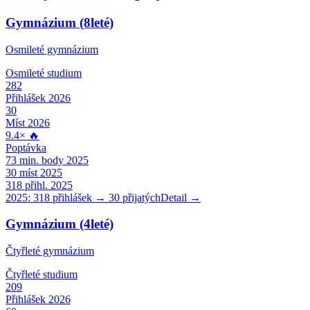
Gymnázium (8leté)
Osmileté gymnázium
Osmileté
studium
282
Přihlášek 2026
30
Míst 2026
9.4
×
🔥
Poptávka
73
min. body 2025
30
míst 2025
318
přihl. 2025
2025:
318
přihlášek →
30
přijatých
Detail →
Gymnázium (4leté)
Čtyřleté gymnázium
Čtyřleté
studium
209
Přihlášek 2026