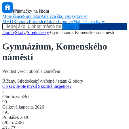
Přijímačky na
školu
Moje šance
Simulátor
Analýza škol
Dojezdovost
MHD
Regiony
Průvodce
Jak to funguje?
Nahlášené chyby
Hlídač státu
Hledat
Domů
/
Školy
/
Středočeský
/
Gymnázium, Komenského náměstí
Gymnázium, Komenského
náměstí
Přehled všech oborů a zaměření
Říčany
,
Středočeský
•
veřejné / státní
•
2
obory
Co si o škole myslí Školská inspekce?
2
Oborů/zaměření
90
Celková kapacita
2026
491
Přihlášek
2026
(2025:
436
)
43
-
73