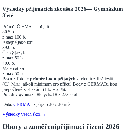
Výsledky přijímacích zkoušek 2026
—
Gymnázium
8leté
Průměr ČJ+MA — přijatí
80.5
b.
z max 100 b.
≈ stejné jako loni
39.9
b.
Český jazyk
z max 50 b.
40.6
b.
Matematika
z max 50 b.
Pozn.:
Toto je
průměr bodů přijatých
studentů z JPZ testů
(ČJ+MA), nikoli minimum pro přijetí. Body z CERMATu jsou
přepočtené z % skóru (1 b. = 2 %).
Pořadí v
gymnázií 8letých
#18
z
273
škol
Data:
CERMAT
· přijato
30
z
30
míst
Výsledky všech škol →
Obory a zaměření
přijímací řízení 2026