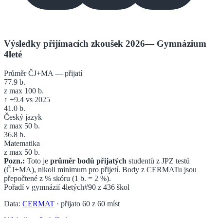
Výsledky přijímacích zkoušek 2026
—
Gymnázium
4leté
Průměr ČJ+MA — přijatí
77.9
b.
z max 100 b.
↑
+
9.4
vs 2025
41.0
b.
Český jazyk
z max 50 b.
36.8
b.
Matematika
z max 50 b.
Pozn.:
Toto je
průměr bodů přijatých
studentů z JPZ testů
(ČJ+MA), nikoli minimum pro přijetí. Body z CERMATu jsou
přepočtené z % skóru (1 b. = 2 %).
Pořadí v
gymnázií 4letých
#90
z
436
škol
Data:
CERMAT
· přijato
60
z
60
míst