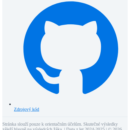
Zdrojový kód
Stránka slouží pouze k orientačním účelům. Skutečné výsledky
záleží hlavně na výsledcích žáka. | Data z let 2024-2025 | ©
2026