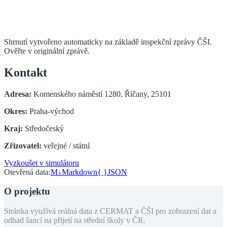
Shrnutí vytvořeno automaticky na základě inspekční zprávy ČŠI.
Ověřte v originální zprávě.
Kontakt
Adresa:
Komenského náměstí 1280, Říčany, 25101
Okres:
Praha-východ
Kraj:
Středočeský
Zřizovatel:
veřejné / státní
Vyzkoušet v simulátoru
Otevřená data:
M↓
Markdown
{ }
JSON
O projektu
Stránka využívá reálná data z CERMAT a ČŠI pro zobrazení dat a
odhad šancí na přijetí na střední školy v ČR.