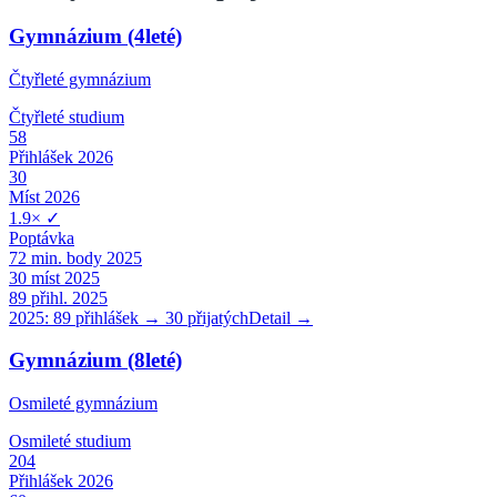
Gymnázium (4leté)
Čtyřleté gymnázium
Čtyřleté
studium
58
Přihlášek 2026
30
Míst 2026
1.9
×
✓
Poptávka
72
min. body 2025
30
míst 2025
89
přihl. 2025
2025:
89
přihlášek →
30
přijatých
Detail →
Gymnázium (8leté)
Osmileté gymnázium
Osmileté
studium
204
Přihlášek 2026