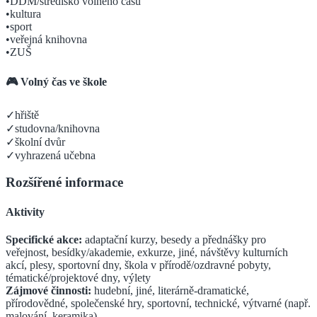
•
DDM/středisko volného času
•
kultura
•
sport
•
veřejná knihovna
•
ZUŠ
🎮 Volný čas ve škole
✓
hřiště
✓
studovna/knihovna
✓
školní dvůr
✓
vyhrazená učebna
Rozšířené informace
Aktivity
Specifické akce:
adaptační kurzy, besedy a přednášky pro
veřejnost, besídky/akademie, exkurze, jiné, návštěvy kulturních
akcí, plesy, sportovní dny, škola v přírodě/ozdravné pobyty,
tématické/projektové dny, výlety
Zájmové činnosti:
hudební, jiné, literárně-dramatické,
přírodovědné, společenské hry, sportovní, technické, výtvarné (např.
malování, keramika)