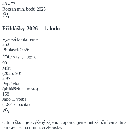
48
-
72
Rozsah min. bodů 2025
Přihlášky 2026 – 1. kolo
Vysoká
konkurence
262
Přihlášek 2026
-17
% vs 2025
90
Míst
(2025:
90
)
2.9
×
Poptávka
(přihlášek na místo)
158
Jako 1. volba
(
1.8
× kapacita)
O tuto školu je zvýšený zájem. Doporučujeme mít záložní variantu a
připravit se na přijímací zkoušky.