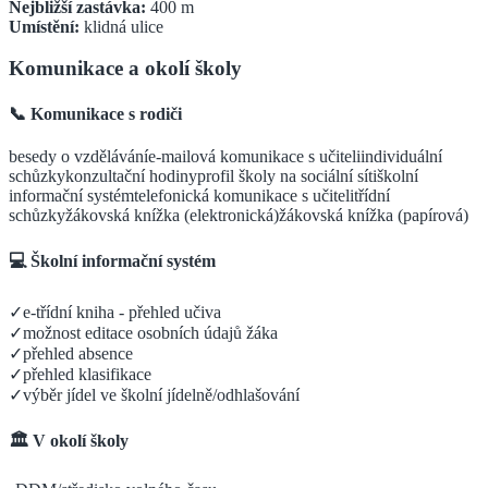
Nejbližší zastávka:
400
m
Umístění:
klidná ulice
Komunikace a okolí školy
📞 Komunikace s rodiči
besedy o vzdělávání
e-mailová komunikace s učiteli
individuální
schůzky
konzultační hodiny
profil školy na sociální síti
školní
informační systém
telefonická komunikace s učiteli
třídní
schůzky
žákovská knížka (elektronická)
žákovská knížka (papírová)
💻 Školní informační systém
✓
e-třídní kniha - přehled učiva
✓
možnost editace osobních údajů žáka
✓
přehled absence
✓
přehled klasifikace
✓
výběr jídel ve školní jídelně/odhlašování
🏛️ V okolí školy