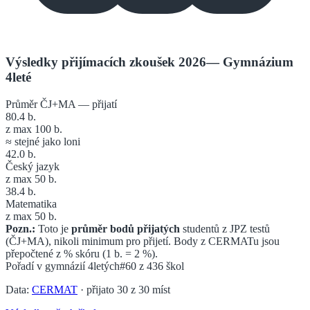
Výsledky přijímacích zkoušek 2026
—
Gymnázium
4leté
Průměr ČJ+MA — přijatí
80.4
b.
z max 100 b.
≈ stejné jako loni
42.0
b.
Český jazyk
z max 50 b.
38.4
b.
Matematika
z max 50 b.
Pozn.:
Toto je
průměr bodů přijatých
studentů z JPZ testů
(ČJ+MA), nikoli minimum pro přijetí. Body z CERMATu jsou
přepočtené z % skóru (1 b. = 2 %).
Pořadí v
gymnázií 4letých
#60
z
436
škol
Data:
CERMAT
· přijato
30
z
30
míst