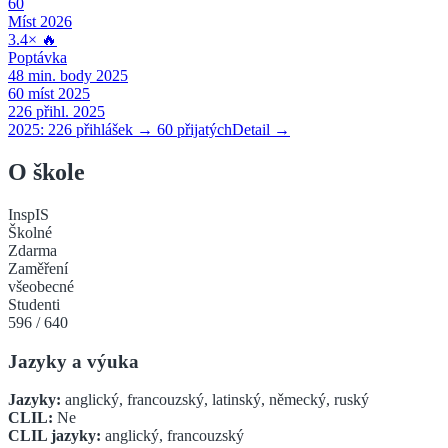
60
Míst 2026
3.4
×
🔥
Poptávka
48
min. body 2025
60
míst 2025
226
přihl. 2025
2025:
226
přihlášek →
60
přijatých
Detail →
O škole
InspIS
Školné
Zdarma
Zaměření
všeobecné
Studenti
596
/
640
Jazyky a výuka
Jazyky:
anglický, francouzský, latinský, německý, ruský
CLIL:
Ne
CLIL jazyky:
anglický, francouzský