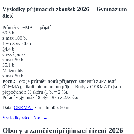
Výsledky přijímacích zkoušek 2026
—
Gymnázium
8leté
Průměr ČJ+MA — přijatí
69.5
b.
z max 100 b.
↑
+
5.8
vs 2025
34.4
b.
Český jazyk
z max 50 b.
35.1
b.
Matematika
z max 50 b.
Pozn.:
Toto je
průměr bodů přijatých
studentů z JPZ testů
(ČJ+MA), nikoli minimum pro přijetí. Body z CERMATu jsou
přepočtené z % skóru (1 b. = 2 %).
Pořadí v
gymnázií 8letých
#75
z
273
škol
Data:
CERMAT
· přijato
60
z
60
míst
Výsledky všech škol →
Obory a zaměření
přijímací řízení 2026