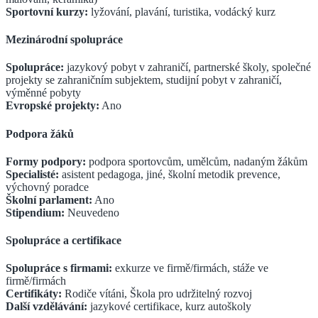
Sportovní kurzy:
lyžování, plavání, turistika, vodácký kurz
Mezinárodní spolupráce
Spolupráce:
jazykový pobyt v zahraničí, partnerské školy, společné
projekty se zahraničním subjektem, studijní pobyt v zahraničí,
výměnné pobyty
Evropské projekty:
Ano
Podpora žáků
Formy podpory:
podpora sportovcům, umělcům, nadaným žákům
Specialisté:
asistent pedagoga, jiné, školní metodik prevence,
výchovný poradce
Školní parlament:
Ano
Stipendium:
Neuvedeno
Spolupráce a certifikace
Spolupráce s firmami:
exkurze ve firmě/firmách, stáže ve
firmě/firmách
Certifikáty:
Rodiče vítáni, Škola pro udržitelný rozvoj
Další vzdělávání:
jazykové certifikace, kurz autoškoly