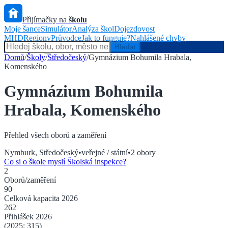
Přijímačky na
školu
Moje šance
Simulátor
Analýza škol
Dojezdovost
MHD
Regiony
Průvodce
Jak to funguje?
Nahlášené chyby
Hlídač státu
Hledat
Domů
/
Školy
/
Středočeský
/
Gymnázium Bohumila Hrabala,
Komenského
Gymnázium Bohumila
Hrabala, Komenského
Přehled všech oborů a zaměření
Nymburk
,
Středočeský
•
veřejné / státní
•
2
obory
Co si o škole myslí Školská inspekce?
2
Oborů/zaměření
90
Celková kapacita
2026
262
Přihlášek
2026
(2025:
315
)