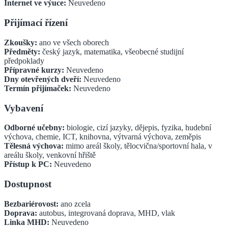
Internet ve výuce:
Neuvedeno
Přijímací řízení
Zkoušky:
ano ve všech oborech
Předměty:
český jazyk, matematika, všeobecné studijní
předpoklady
Přípravné kurzy:
Neuvedeno
Dny otevřených dveří:
Neuvedeno
Termín přijímaček:
Neuvedeno
Vybavení
Odborné učebny:
biologie, cizí jazyky, dějepis, fyzika, hudební
výchova, chemie, ICT, knihovna, výtvarná výchova, zeměpis
Tělesná výchova:
mimo areál školy, tělocvična/sportovní hala, v
areálu školy, venkovní hřiště
Přístup k PC:
Neuvedeno
Dostupnost
Bezbariérovost:
ano zcela
Doprava:
autobus, integrovaná doprava, MHD, vlak
Linka MHD:
Neuvedeno