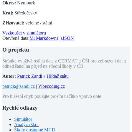
Okres:
Nymburk
Kraj:
Středočeský
Zřizovatel:
veřejné / státní
Vyzkoušet v simulátoru
Otevřená data:
M↓
Markdown
{ }
JSON
O projektu
Stránka využívá reálná data z CERMAT a ČŠI pro zobrazení dat a
odhad šancí na přijetí na střední školy v ČR.
Autor:
Patrick Zandl
a
Hlídač státu
patrick@zandl.cz
|
Vibecoding.cz
Pro hlášení chyb použijte prosím tlačítko vpravo dole
Rychlé odkazy
Simulátor
Analýza škol
Školy dostupné MHD