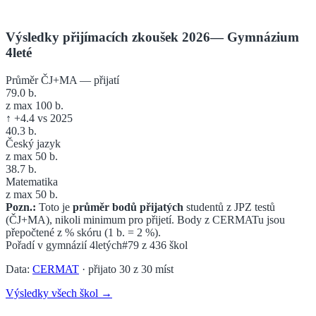
Výsledky přijímacích zkoušek 2026
—
Gymnázium
4leté
Průměr ČJ+MA — přijatí
79.0
b.
z max 100 b.
↑
+
4.4
vs 2025
40.3
b.
Český jazyk
z max 50 b.
38.7
b.
Matematika
z max 50 b.
Pozn.:
Toto je
průměr bodů přijatých
studentů z JPZ testů
(ČJ+MA), nikoli minimum pro přijetí. Body z CERMATu jsou
přepočtené z % skóru (1 b. = 2 %).
Pořadí v
gymnázií 4letých
#79
z
436
škol
Data:
CERMAT
· přijato
30
z
30
míst
Výsledky všech škol →