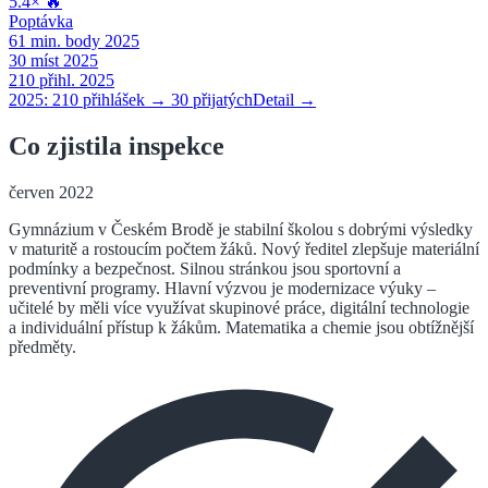
5.4
×
🔥
Poptávka
61
min. body 2025
30
míst 2025
210
přihl. 2025
2025:
210
přihlášek →
30
přijatých
Detail →
Co zjistila inspekce
červen 2022
Gymnázium v Českém Brodě je stabilní školou s dobrými výsledky
v maturitě a rostoucím počtem žáků. Nový ředitel zlepšuje materiální
podmínky a bezpečnost. Silnou stránkou jsou sportovní a
preventivní programy. Hlavní výzvou je modernizace výuky –
učitelé by měli více využívat skupinové práce, digitální technologie
a individuální přístup k žákům. Matematika a chemie jsou obtížnější
předměty.