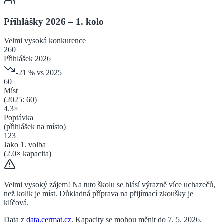
Přihlášky 2026 – 1. kolo
Velmi vysoká
konkurence
260
Přihlášek 2026
-21
% vs 2025
60
Míst
(2025:
60
)
4.3
×
Poptávka
(přihlášek na místo)
123
Jako 1. volba
(
2.0
× kapacita)
Velmi vysoký zájem! Na tuto školu se hlásí výrazně více uchazečů,
než kolik je míst. Důkladná příprava na přijímací zkoušky je
klíčová.
Data z
data.cermat.cz
. Kapacity se mohou měnit do 7. 5. 2026.