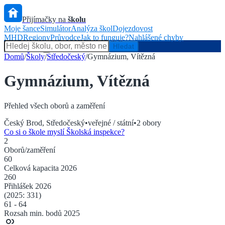
Přijímačky na
školu
Moje šance
Simulátor
Analýza škol
Dojezdovost
MHD
Regiony
Průvodce
Jak to funguje?
Nahlášené chyby
Hlídač státu
Hledat
Domů
/
Školy
/
Středočeský
/
Gymnázium, Vítězná
Gymnázium, Vítězná
Přehled všech oborů a zaměření
Český Brod
,
Středočeský
•
veřejné / státní
•
2
obory
Co si o škole myslí Školská inspekce?
2
Oborů/zaměření
60
Celková kapacita
2026
260
Přihlášek
2026
(2025:
331
)
61
-
64
Rozsah min. bodů 2025