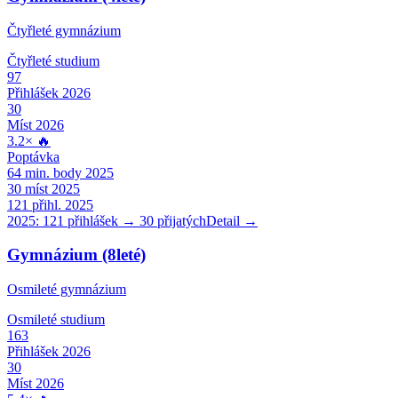
Čtyřleté gymnázium
Čtyřleté
studium
97
Přihlášek 2026
30
Míst 2026
3.2
×
🔥
Poptávka
64
min. body 2025
30
míst 2025
121
přihl. 2025
2025:
121
přihlášek →
30
přijatých
Detail →
Gymnázium (8leté)
Osmileté gymnázium
Osmileté
studium
163
Přihlášek 2026
30
Míst 2026