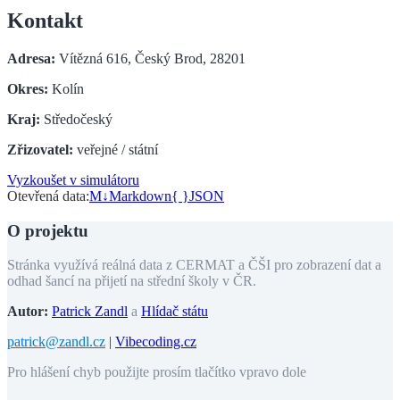
Kontakt
Adresa:
Vítězná 616, Český Brod, 28201
Okres:
Kolín
Kraj:
Středočeský
Zřizovatel:
veřejné / státní
Vyzkoušet v simulátoru
Otevřená data:
M↓
Markdown
{ }
JSON
O projektu
Stránka využívá reálná data z CERMAT a ČŠI pro zobrazení dat a
odhad šancí na přijetí na střední školy v ČR.
Autor:
Patrick Zandl
a
Hlídač státu
patrick@zandl.cz
|
Vibecoding.cz
Pro hlášení chyb použijte prosím tlačítko vpravo dole