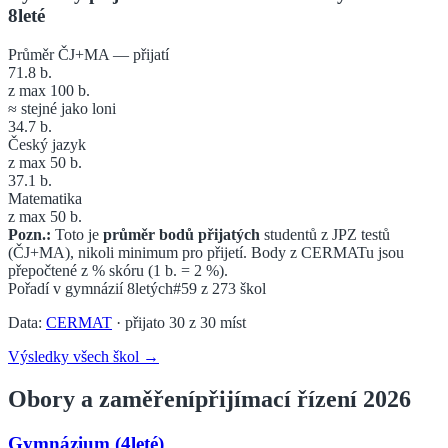
8leté
Průměr ČJ+MA — přijatí
71.8
b.
z max 100 b.
≈ stejné jako loni
34.7
b.
Český jazyk
z max 50 b.
37.1
b.
Matematika
z max 50 b.
Pozn.:
Toto je
průměr bodů přijatých
studentů z JPZ testů
(ČJ+MA), nikoli minimum pro přijetí. Body z CERMATu jsou
přepočtené z % skóru (1 b. = 2 %).
Pořadí v
gymnázií 8letých
#59
z
273
škol
Data:
CERMAT
· přijato
30
z
30
míst
Výsledky všech škol →
Obory a zaměření
přijímací řízení 2026
Gymnázium (4leté)