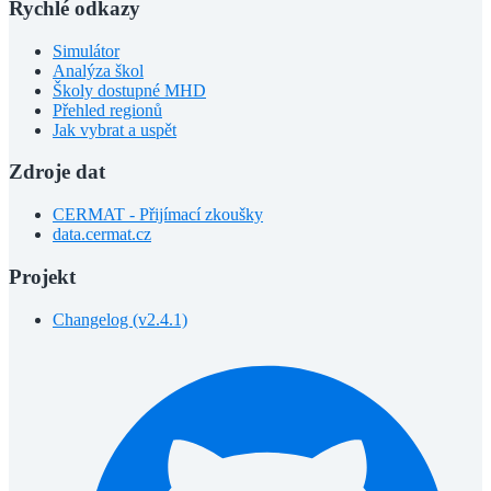
Rychlé odkazy
Simulátor
Analýza škol
Školy dostupné MHD
Přehled regionů
Jak vybrat a uspět
Zdroje dat
CERMAT - Přijímací zkoušky
data.cermat.cz
Projekt
Changelog (v2.4.1)