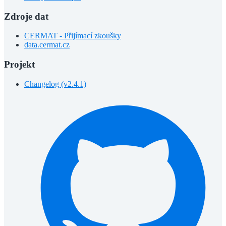
Zdroje dat
CERMAT - Přijímací zkoušky
data.cermat.cz
Projekt
Changelog (v2.4.1)