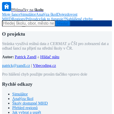
Přijímačky na
školu
Moje šance
Simulátor
Analýza škol
Dojezdovost
MHD
Regiony
Průvodce
Jak to funguje?
Nahlášené chyby
Hlídač státu
Hledat
O projektu
Stránka využívá reálná data z CERMAT a ČŠI pro zobrazení dat a
odhad šancí na přijetí na střední školy v ČR.
Autor:
Patrick Zandl
a
Hlídač státu
patrick@zandl.cz
|
Vibecoding.cz
Pro hlášení chyb použijte prosím tlačítko vpravo dole
Rychlé odkazy
Simulátor
Analýza škol
Školy dostupné MHD
Přehled regionů
Jak vybrat a uspět