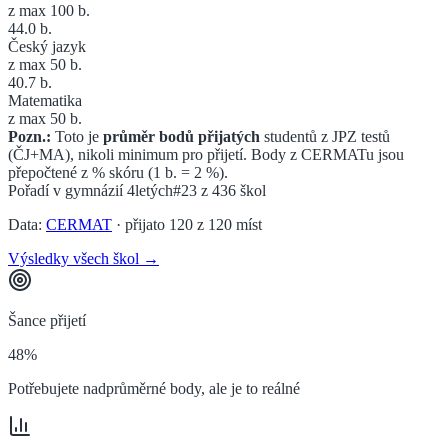
z max 100 b.
44.0
b.
Český jazyk
z max 50 b.
40.7
b.
Matematika
z max 50 b.
Pozn.:
Toto je
průměr bodů přijatých
studentů z JPZ testů
(ČJ+MA), nikoli minimum pro přijetí. Body z CERMATu jsou
přepočtené z % skóru (1 b. = 2 %).
Pořadí v
gymnázií 4letých
#23
z
436
škol
Data:
CERMAT
· přijato
120
z
120
míst
Výsledky všech škol →
Šance přijetí
48%
Potřebujete nadprůměrné body, ale je to reálné