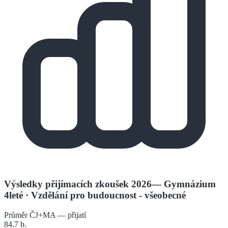
Výsledky přijímacích zkoušek 2026
—
Gymnázium
4leté
· Vzdělání pro budoucnost - všeobecné
Průměr ČJ+MA — přijatí
84.7
b.