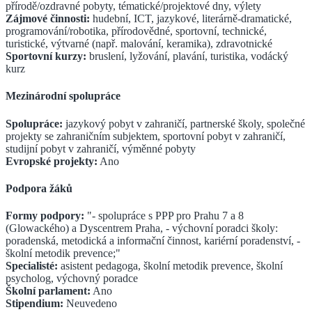
přírodě/ozdravné pobyty, tématické/projektové dny, výlety
Zájmové činnosti:
hudební, ICT, jazykové, literárně-dramatické,
programování/robotika, přírodovědné, sportovní, technické,
turistické, výtvarné (např. malování, keramika), zdravotnické
Sportovní kurzy:
bruslení, lyžování, plavání, turistika, vodácký
kurz
Mezinárodní spolupráce
Spolupráce:
jazykový pobyt v zahraničí, partnerské školy, společné
projekty se zahraničním subjektem, sportovní pobyt v zahraničí,
studijní pobyt v zahraničí, výměnné pobyty
Evropské projekty:
Ano
Podpora žáků
Formy podpory:
"- spolupráce s PPP pro Prahu 7 a 8
(Glowackého) a Dyscentrem Praha, - výchovní poradci školy:
poradenská, metodická a informační činnost, kariérní poradenství, -
školní metodik prevence;"
Specialisté:
asistent pedagoga, školní metodik prevence, školní
psycholog, výchovný poradce
Školní parlament:
Ano
Stipendium:
Neuvedeno