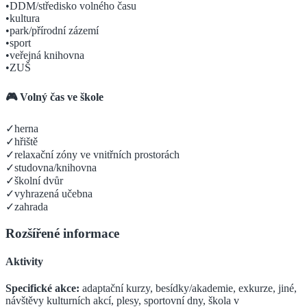
•
DDM/středisko volného času
•
kultura
•
park/přírodní zázemí
•
sport
•
veřejná knihovna
•
ZUŠ
🎮 Volný čas ve škole
✓
herna
✓
hřiště
✓
relaxační zóny ve vnitřních prostorách
✓
studovna/knihovna
✓
školní dvůr
✓
vyhrazená učebna
✓
zahrada
Rozšířené informace
Aktivity
Specifické akce:
adaptační kurzy, besídky/akademie, exkurze, jiné,
návštěvy kulturních akcí, plesy, sportovní dny, škola v