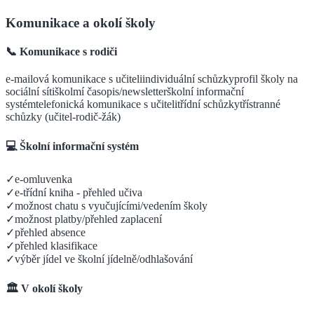
Komunikace a okolí školy
📞 Komunikace s rodiči
e-mailová komunikace s učiteli
individuální schůzky
profil školy na
sociální síti
školmí časopis/newsletter
školní informační
systém
telefonická komunikace s učiteli
třídní schůzky
třístranné
schůzky (učitel-rodič-žák)
💻 Školní informační systém
✓
e-omluvenka
✓
e-třídní kniha - přehled učiva
✓
možnost chatu s vyučujícími/vedením školy
✓
možnost platby/přehled zaplacení
✓
přehled absence
✓
přehled klasifikace
✓
výběr jídel ve školní jídelně/odhlašování
🏛️ V okolí školy