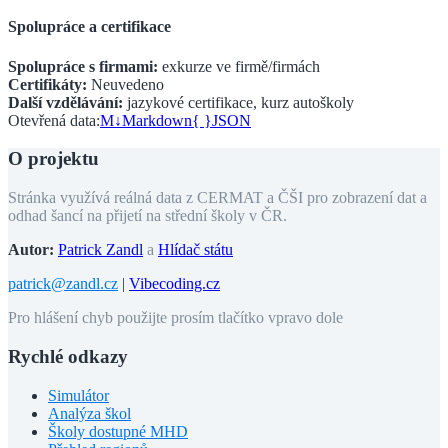
Spolupráce a certifikace
Spolupráce s firmami:
exkurze ve firmě/firmách
Certifikáty:
Neuvedeno
Další vzdělávání:
jazykové certifikace, kurz autoškoly
Otevřená data:
M↓
Markdown
{ }
JSON
O projektu
Stránka využívá reálná data z CERMAT a ČŠI pro zobrazení dat a
odhad šancí na přijetí na střední školy v ČR.
Autor:
Patrick Zandl
a
Hlídač státu
patrick@zandl.cz
|
Vibecoding.cz
Pro hlášení chyb použijte prosím tlačítko vpravo dole
Rychlé odkazy
Simulátor
Analýza škol
Školy dostupné MHD