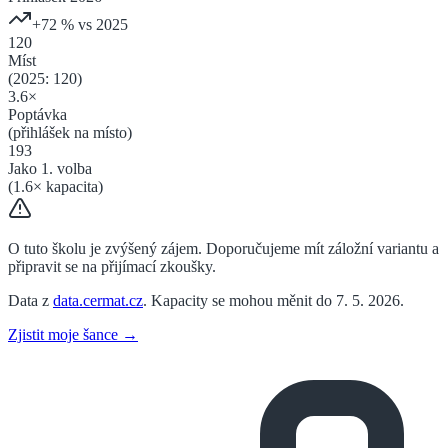
+
72
% vs 2025
120
Míst
(2025:
120
)
3.6
×
Poptávka
(přihlášek na místo)
193
Jako 1. volba
(
1.6
× kapacita)
O tuto školu je zvýšený zájem. Doporučujeme mít záložní variantu a
připravit se na přijímací zkoušky.
Data z
data.cermat.cz
. Kapacity se mohou měnit do 7. 5. 2026.
Zjistit moje šance →