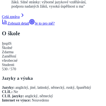
žáků. Silné stránky: výborné jazykové vzdělávání,
podpora nadaných žáků, vysoká úspěšnost u ma
"
Celá zpráva
Zobrazit detail
Je to pro mě?
O škole
InspIS
Školné
Zdarma
Zaměření
všeobecné
Studenti
530
/
570
Jazyky a výuka
Jazyky:
anglický, jiné, latinský, německý, ruský, španělský
CLIL:
Ne
CLIL jazyky:
anglický, německý
Internet ve výuce:
Neuvedeno