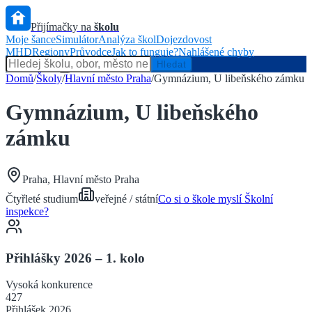
Přijímačky na
školu
Moje šance
Simulátor
Analýza škol
Dojezdovost
MHD
Regiony
Průvodce
Jak to funguje?
Nahlášené chyby
Hlídač státu
Hledat
Domů
/
Školy
/
Hlavní město Praha
/
Gymnázium, U libeňského zámku
Gymnázium, U libeňského
zámku
Praha
,
Hlavní město Praha
Čtyřleté
studium
veřejné / státní
Co si o škole myslí Školní
inspekce?
Přihlášky 2026 – 1. kolo
Vysoká
konkurence
427
Přihlášek 2026