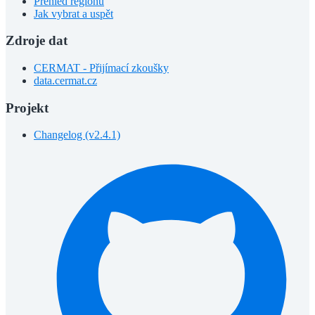
Přehled regionů
Jak vybrat a uspět
Zdroje dat
CERMAT - Přijímací zkoušky
data.cermat.cz
Projekt
Changelog (v2.4.1)