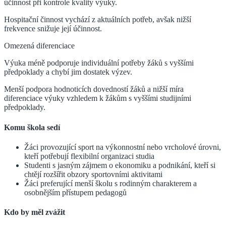
účinnost při kontrole kvality výuky.
Hospitační činnost vychází z aktuálních potřeb, avšak nižší
frekvence snižuje její účinnost.
Omezená diferenciace
Výuka méně podporuje individuální potřeby žáků s vyššími
předpoklady a chybí jim dostatek výzev.
Menší podpora hodnoticích dovedností žáků a nižší míra
diferenciace výuky vzhledem k žákům s vyššími studijními
předpoklady.
Komu škola sedí
Žáci provozující sport na výkonnostní nebo vrcholové úrovni,
kteří potřebují flexibilní organizaci studia
Studenti s jasným zájmem o ekonomiku a podnikání, kteří si
chtějí rozšířit obzory sportovními aktivitami
Žáci preferující menší školu s rodinným charakterem a
osobnějším přístupem pedagogů
Kdo by měl zvážit