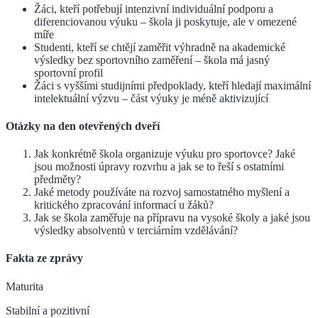
Žáci, kteří potřebují intenzivní individuální podporu a
diferenciovanou výuku – škola ji poskytuje, ale v omezené
míře
Studenti, kteří se chtějí zaměřit výhradně na akademické
výsledky bez sportovního zaměření – škola má jasný
sportovní profil
Žáci s vyššími studijními předpoklady, kteří hledají maximální
intelektuální výzvu – část výuky je méně aktivizující
Otázky na den otevřených dveří
Jak konkrétně škola organizuje výuku pro sportovce? Jaké
jsou možnosti úpravy rozvrhu a jak se to řeší s ostatními
předměty?
Jaké metody používáte na rozvoj samostatného myšlení a
kritického zpracování informací u žáků?
Jak se škola zaměřuje na přípravu na vysoké školy a jaké jsou
výsledky absolventů v terciárním vzdělávání?
Fakta ze zprávy
Maturita
Stabilní a pozitivní