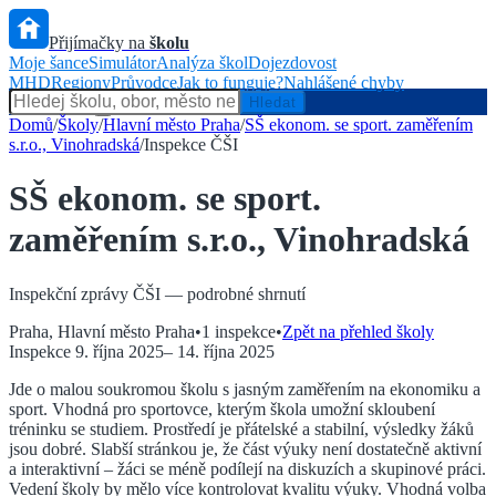
Přijímačky na
školu
Moje šance
Simulátor
Analýza škol
Dojezdovost
MHD
Regiony
Průvodce
Jak to funguje?
Nahlášené chyby
Hlídač státu
Hledat
Domů
/
Školy
/
Hlavní město Praha
/
SŠ ekonom. se sport. zaměřením
s.r.o., Vinohradská
/
Inspekce ČŠI
SŠ ekonom. se sport.
zaměřením s.r.o., Vinohradská
Inspekční zprávy ČŠI — podrobné shrnutí
Praha
,
Hlavní město Praha
•
1
inspekce
•
Zpět na přehled školy
Inspekce
9. října 2025
–
14. října 2025
Jde o malou soukromou školu s jasným zaměřením na ekonomiku a
sport. Vhodná pro sportovce, kterým škola umožní skloubení
tréninku se studiem. Prostředí je přátelské a stabilní, výsledky žáků
jsou dobré. Slabší stránkou je, že část výuky není dostatečně aktivní
a interaktivní – žáci se méně podílejí na diskuzích a skupinové práci.
Vedení školy by mělo více kontrolovat kvalitu výuky. Vhodná volba