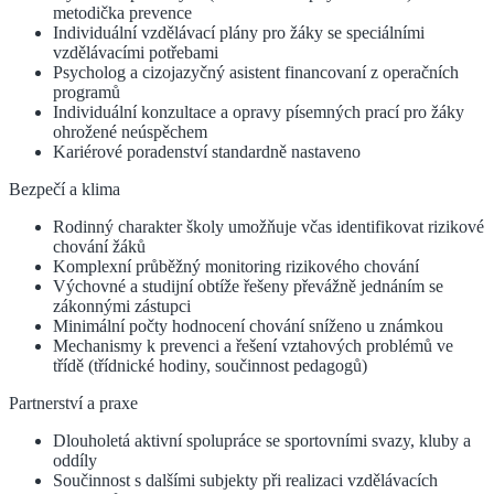
metodička prevence
Individuální vzdělávací plány pro žáky se speciálními
vzdělávacími potřebami
Psycholog a cizojazyčný asistent financovaní z operačních
programů
Individuální konzultace a opravy písemných prací pro žáky
ohrožené neúspěchem
Kariérové poradenství standardně nastaveno
Bezpečí a klima
Rodinný charakter školy umožňuje včas identifikovat rizikové
chování žáků
Komplexní průběžný monitoring rizikového chování
Výchovné a studijní obtíže řešeny převážně jednáním se
zákonnými zástupci
Minimální počty hodnocení chování sníženo u známkou
Mechanismy k prevenci a řešení vztahových problémů ve
třídě (třídnické hodiny, součinnost pedagogů)
Partnerství a praxe
Dlouholetá aktivní spolupráce se sportovními svazy, kluby a
oddíly
Součinnost s dalšími subjekty při realizaci vzdělávacích