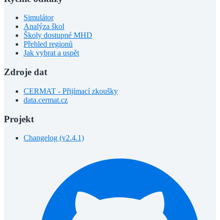
Simulátor
Analýza škol
Školy dostupné MHD
Přehled regionů
Jak vybrat a uspět
Zdroje dat
CERMAT - Přijímací zkoušky
data.cermat.cz
Projekt
Changelog (v2.4.1)