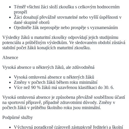
Téměř všichni žáci složí zkoušku s celkovým hodnocením
prospěl
Žáci dosahují převážně srovnatelné nebo vyšší úspěšnosti v
dané skupině oborů
Ojediněle žák neprospěje nebo prospěje s vyznamenáním
Výsledky žáků u maturitní zkoušky odpovídají jejich studijnímu
potenciálu a průběžným výsledkům. Ve sledovaném období zůstává
stabilní počet žáků konajících maturitní zkoušku.
Absence
Vysoká absence u některých žáků, ale zdůvodněná
Vysoká omluvená absence u některých žáků
Změny v počtech žáků během roku minimální
Více než 90 % žáků má uzavřenou klasifikaci do 30. 6.
Vysoká omluvená absence je způsobena převážně souběžnou účastí
na sportovní přípravě, případně zdravotními důvody. Změny v
počtech žáků v průběhu školního roku jsou minimální.
Podpůrné služby
Výchovná poradkyně (zároveň zástupkyně ředitele) a školní