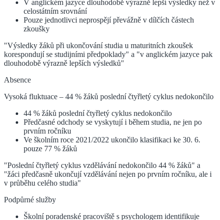
V anglickém jazyce dlouhodobě výrazně lepší výsledky než v
celostátním srovnání
Pouze jednotlivci neprospějí převážně v dílčích částech
zkoušky
"Výsledky žáků při ukončování studia u maturitních zkoušek
korespondují se studijními předpoklady" a "v anglickém jazyce pak
dlouhodobě výrazně lepších výsledků"
Absence
Vysoká fluktuace – 44 % žáků poslední čtyřletý cyklus nedokončilo
44 % žáků poslední čtyřletý cyklus nedokončilo
Předčasné odchody se vyskytují i během studia, ne jen po
prvním ročníku
Ve školním roce 2021/2022 ukončilo klasifikaci ke 30. 6.
pouze 77 % žáků
"Poslední čtyřletý cyklus vzdělávání nedokončilo 44 % žáků" a
"žáci předčasně ukončují vzdělávání nejen po prvním ročníku, ale i
v průběhu celého studia"
Podpůrné služby
Školní poradenské pracoviště s psychologem identifikuje