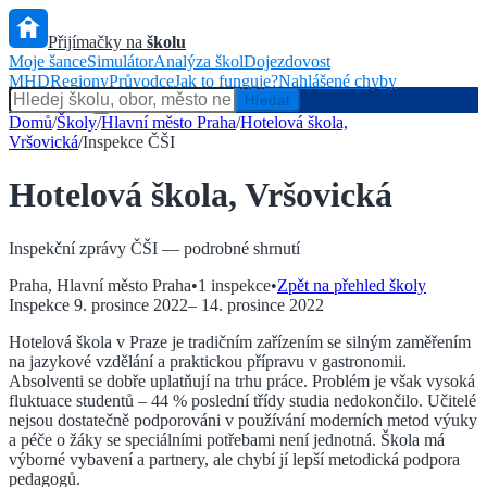
Přijímačky na
školu
Moje šance
Simulátor
Analýza škol
Dojezdovost
MHD
Regiony
Průvodce
Jak to funguje?
Nahlášené chyby
Hlídač státu
Hledat
Domů
/
Školy
/
Hlavní město Praha
/
Hotelová škola,
Vršovická
/
Inspekce ČŠI
Hotelová škola, Vršovická
Inspekční zprávy ČŠI — podrobné shrnutí
Praha
,
Hlavní město Praha
•
1
inspekce
•
Zpět na přehled školy
Inspekce
9. prosince 2022
–
14. prosince 2022
Hotelová škola v Praze je tradičním zařízením se silným zaměřením
na jazykové vzdělání a praktickou přípravu v gastronomii.
Absolventi se dobře uplatňují na trhu práce. Problém je však vysoká
fluktuace studentů – 44 % poslední třídy studia nedokončilo. Učitelé
nejsou dostatečně podporováni v používání moderních metod výuky
a péče o žáky se speciálními potřebami není jednotná. Škola má
výborné vybavení a partnery, ale chybí jí lepší metodická podpora
pedagogů.