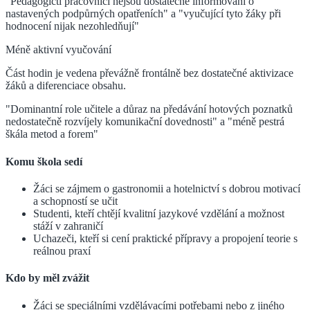
"Pedagogičtí pracovníci nejsou dostatečně informováni o
nastavených podpůrných opatřeních" a "vyučující tyto žáky při
hodnocení nijak nezohledňují"
Méně aktivní vyučování
Část hodin je vedena převážně frontálně bez dostatečné aktivizace
žáků a diferenciace obsahu.
"Dominantní role učitele a důraz na předávání hotových poznatků
nedostatečně rozvíjely komunikační dovednosti" a "méně pestrá
škála metod a forem"
Komu škola sedí
Žáci se zájmem o gastronomii a hotelnictví s dobrou motivací
a schopností se učit
Studenti, kteří chtějí kvalitní jazykové vzdělání a možnost
stáží v zahraničí
Uchazeči, kteří si cení praktické přípravy a propojení teorie s
reálnou praxí
Kdo by měl zvážit
Žáci se speciálními vzdělávacími potřebami nebo z jiného