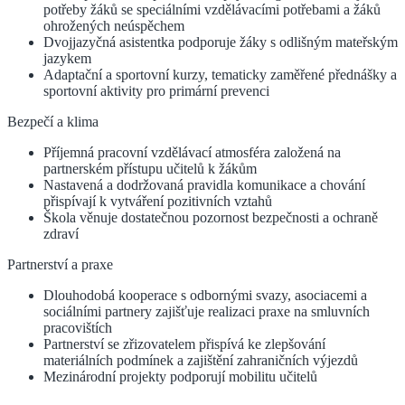
potřeby žáků se speciálními vzdělávacími potřebami a žáků
ohrožených neúspěchem
Dvojjazyčná asistentka podporuje žáky s odlišným mateřským
jazykem
Adaptační a sportovní kurzy, tematicky zaměřené přednášky a
sportovní aktivity pro primární prevenci
Bezpečí a klima
Příjemná pracovní vzdělávací atmosféra založená na
partnerském přístupu učitelů k žákům
Nastavená a dodržovaná pravidla komunikace a chování
přispívají k vytváření pozitivních vztahů
Škola věnuje dostatečnou pozornost bezpečnosti a ochraně
zdraví
Partnerství a praxe
Dlouhodobá kooperace s odbornými svazy, asociacemi a
sociálními partnery zajišťuje realizaci praxe na smluvních
pracovištích
Partnerství se zřizovatelem přispívá ke zlepšování
materiálních podmínek a zajištění zahraničních výjezdů
Mezinárodní projekty podporují mobilitu učitelů