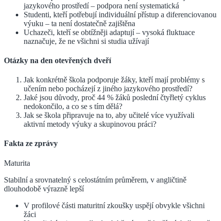
jazykového prostředí – podpora není systematická
Studenti, kteří potřebují individuální přístup a diferenciovanou
výuku – ta není dostatečně zajištěna
Uchazeči, kteří se obtížněji adaptují – vysoká fluktuace
naznačuje, že ne všichni si studia užívají
Otázky na den otevřených dveří
Jak konkrétně škola podporuje žáky, kteří mají problémy s
učením nebo pocházejí z jiného jazykového prostředí?
Jaké jsou důvody, proč 44 % žáků poslední čtyřletý cyklus
nedokončilo, a co se s tím dělá?
Jak se škola připravuje na to, aby učitelé více využívali
aktivní metody výuky a skupinovou práci?
Fakta ze zprávy
Maturita
Stabilní a srovnatelný s celostátním průměrem, v angličtině
dlouhodobě výrazně lepší
V profilové části maturitní zkoušky uspějí obvykle všichni
žáci