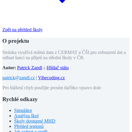
Zpět na přehled školy
O projektu
Stránka využívá reálná data z CERMAT a ČŠI pro zobrazení dat a
odhad šancí na přijetí na střední školy v ČR.
Autor:
Patrick Zandl
a
Hlídač státu
patrick@zandl.cz
|
Vibecoding.cz
Pro hlášení chyb použijte prosím tlačítko vpravo dole
Rychlé odkazy
Simulátor
Analýza škol
Školy dostupné MHD
Přehled regionů
Jak vybrat a uspět