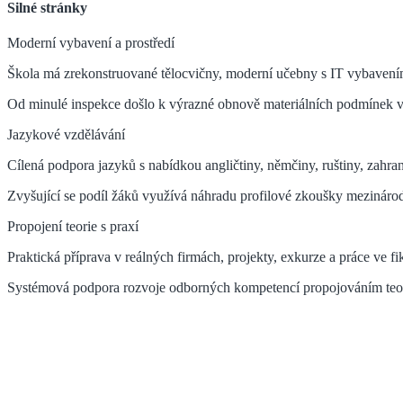
Silné stránky
Moderní vybavení a prostředí
Škola má zrekonstruované tělocvičny, moderní učebny s IT vybavením
Od minulé inspekce došlo k výrazné obnově materiálních podmínek v
Jazykové vzdělávání
Cílená podpora jazyků s nabídkou angličtiny, němčiny, ruštiny, zahra
Zvyšující se podíl žáků využívá náhradu profilové zkoušky mezináro
Propojení teorie s praxí
Praktická příprava v reálných firmách, projekty, exkurze a práce ve fik
Systémová podpora rozvoje odborných kompetencí propojováním teoret