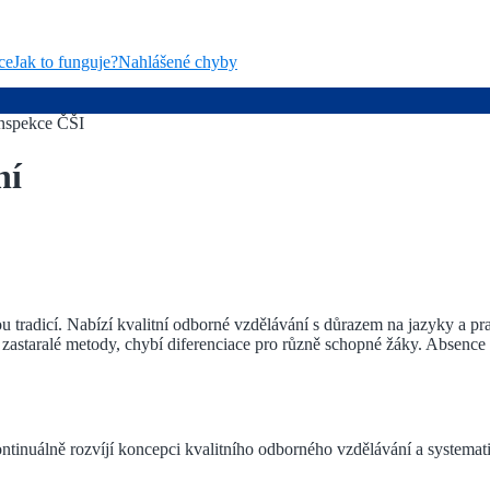
ce
Jak to funguje?
Nahlášené chyby
nspekce ČŠI
ní
 tradicí. Nabízí kvalitní odborné vzdělávání s důrazem na jazyky a pra
í zastaralé metody, chybí diferenciace pro různě schopné žáky. Absence
ontinuálně rozvíjí koncepci kvalitního odborného vzdělávání a systema