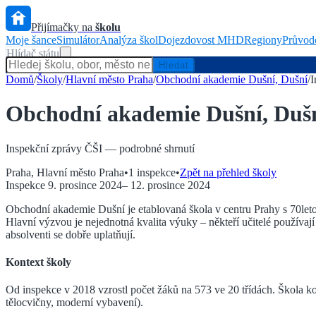
Přijímačky na
školu
Moje šance
Simulátor
Analýza škol
Dojezdovost MHD
Regiony
Průvod
Hlídač státu
Hledat
Domů
/
Školy
/
Hlavní město Praha
/
Obchodní akademie Dušní, Dušní
/
I
Obchodní akademie Dušní, Duš
Inspekční zprávy ČŠI — podrobné shrnutí
Praha
,
Hlavní město Praha
•
1
inspekce
•
Zpět na přehled školy
Inspekce
9. prosince 2024
–
12. prosince 2024
Obchodní akademie Dušní je etablovaná škola v centru Prahy s 70letou
Hlavní výzvou je nejednotná kvalita výuky – někteří učitelé používaj
absolventi se dobře uplatňují.
Kontext školy
Od inspekce v 2018 vzrostl počet žáků na 573 ve 20 třídách. Škola k
tělocvičny, moderní vybavení).