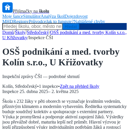
Přijímačky na
školu
Moje šance
Simulátor
Analýza škol
Dojezdovost
MHD
Regiony
Průvodce
Jak to funguje?
Nahlášené chyby
Hlídač státu
Hledat
Domů
/
Školy
/
Středočeský
/
OSŠ podnikání a med. tvorby Kolín s.r.o.,
U Křižovatky
/
Inspekce ČŠI
OSŠ podnikání a med. tvorby
Kolín s.r.o., U Křižovatky
Inspekční zprávy ČŠI — podrobné shrnutí
Kolín
,
Středočeský
•
1
inspekce
•
Zpět na přehled školy
Inspekce
25. dubna 2025
–
2. května 2025
Škola s 232 žáky v pěti oborech se vyznačuje kvalitním vedením,
příznivým klimatem a moderním vybavením. Ředitelka systematicky
buduje soudržný kolektiv a spolupracuje s externími partnery.
Výuka je promyšlená a podporuje aktivní zapojení žáků. Výsledky
jsou převážně dobré, maturita lepší než průměr. Hlavní výzvou je
lepší přizpůsobení výuky individuálním potřebám žáků a rostoucí