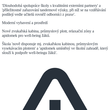
'Dlouhodobá spolupráce školy s kvalitními externími partnery' a
'příležitostné zařazování tandemové výuky, při níž se na vzdělávání
podílejí vedle učitelů rovněž odborníci z praxe'.
Moderní vybavení a prostředí
Nové zvukařská kabina, průmyslový plotr, relaxační zóny a
apidomek pro well-being žáků.
Škola 'nově disponuje mj. zvukařskou kabinou, průmyslovým
vysekávacím plotrem' a 'apidomek umístěný ve školní zahradě, který
slouží k podpoře well-beingu žáků'.