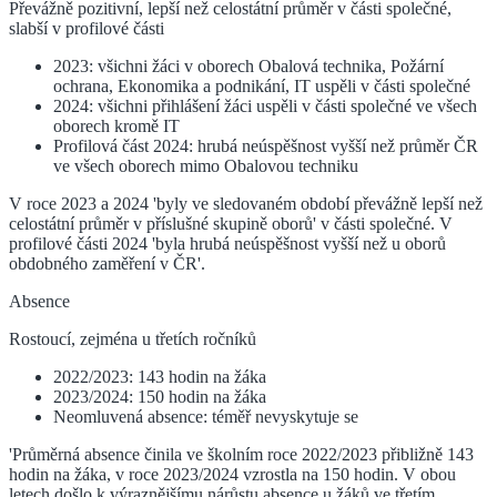
Převážně pozitivní, lepší než celostátní průměr v části společné,
slabší v profilové části
2023: všichni žáci v oborech Obalová technika, Požární
ochrana, Ekonomika a podnikání, IT uspěli v části společné
2024: všichni přihlášení žáci uspěli v části společné ve všech
oborech kromě IT
Profilová část 2024: hrubá neúspěšnost vyšší než průměr ČR
ve všech oborech mimo Obalovou techniku
V roce 2023 a 2024 'byly ve sledovaném období převážně lepší než
celostátní průměr v příslušné skupině oborů' v části společné. V
profilové části 2024 'byla hrubá neúspěšnost vyšší než u oborů
obdobného zaměření v ČR'.
Absence
Rostoucí, zejména u třetích ročníků
2022/2023: 143 hodin na žáka
2023/2024: 150 hodin na žáka
Neomluvená absence: téměř nevyskytuje se
'Průměrná absence činila ve školním roce 2022/2023 přibližně 143
hodin na žáka, v roce 2023/2024 vzrostla na 150 hodin. V obou
letech došlo k výraznějšímu nárůstu absence u žáků ve třetím