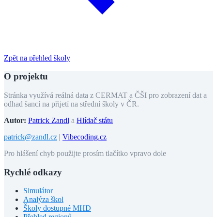
Zpět na přehled školy
O projektu
Stránka využívá reálná data z CERMAT a ČŠI pro zobrazení dat a
odhad šancí na přijetí na střední školy v ČR.
Autor:
Patrick Zandl
a
Hlídač státu
patrick@zandl.cz
|
Vibecoding.cz
Pro hlášení chyb použijte prosím tlačítko vpravo dole
Rychlé odkazy
Simulátor
Analýza škol
Školy dostupné MHD
Přehled regionů