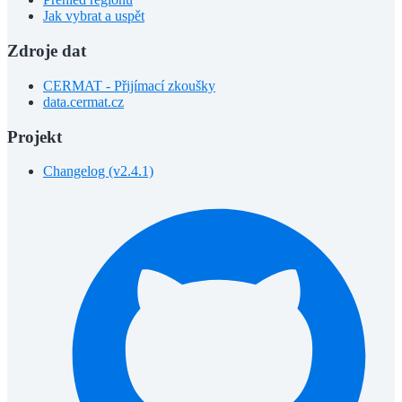
Jak vybrat a uspět
Zdroje dat
CERMAT - Přijímací zkoušky
data.cermat.cz
Projekt
Changelog (v2.4.1)