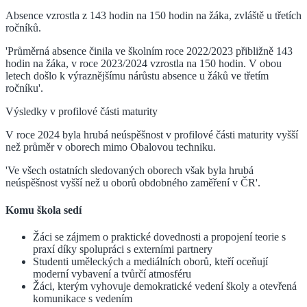
Absence vzrostla z 143 hodin na 150 hodin na žáka, zvláště u třetích
ročníků.
'Průměrná absence činila ve školním roce 2022/2023 přibližně 143
hodin na žáka, v roce 2023/2024 vzrostla na 150 hodin. V obou
letech došlo k výraznějšímu nárůstu absence u žáků ve třetím
ročníku'.
Výsledky v profilové části maturity
V roce 2024 byla hrubá neúspěšnost v profilové části maturity vyšší
než průměr v oborech mimo Obalovou techniku.
'Ve všech ostatních sledovaných oborech však byla hrubá
neúspěšnost vyšší než u oborů obdobného zaměření v ČR'.
Komu škola sedí
Žáci se zájmem o praktické dovednosti a propojení teorie s
praxí díky spolupráci s externími partnery
Studenti uměleckých a mediálních oborů, kteří oceňují
moderní vybavení a tvůrčí atmosféru
Žáci, kterým vyhovuje demokratické vedení školy a otevřená
komunikace s vedením