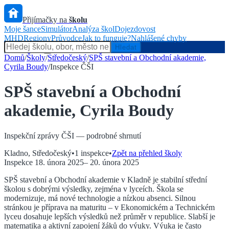
Přijímačky na
školu
Moje šance
Simulátor
Analýza škol
Dojezdovost
MHD
Regiony
Průvodce
Jak to funguje?
Nahlášené chyby
Hlídač státu
Hledat
Domů
/
Školy
/
Středočeský
/
SPŠ stavební a Obchodní akademie,
Cyrila Boudy
/
Inspekce ČŠI
SPŠ stavební a Obchodní
akademie, Cyrila Boudy
Inspekční zprávy ČŠI — podrobné shrnutí
Kladno
,
Středočeský
•
1
inspekce
•
Zpět na přehled školy
Inspekce
18. února 2025
–
20. února 2025
SPŠ stavební a Obchodní akademie v Kladně je stabilní střední
školou s dobrými výsledky, zejména v lyceích. Škola se
modernizuje, má nové technologie a nízkou absenci. Silnou
stránkou je příprava na maturitu – v Ekonomickém a Technickém
lyceu dosahuje lepších výsledků než průměr v republice. Slabší je
matematika a aktivní zapojení žáků do výuky. Výuka je často