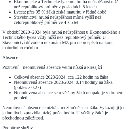
Ekonomické a Technické lyceum: hrubá neúspěšnost nižší
než republikový průměr v posledních 5 letech
Lycea: přes 95 % žáků získá maturitu v řádné době
Stavebnictví: hrubá neúspěšnost mírně vyšší než
celorepublikový průměr ve 4 z 5 let
V období 2020–2024 byla hrubá neúspěšnost u Ekonomického a
Technického lycea vždy nižší než republikový průměr. U
Stavebnictví důvodem nekonání MZ pro neprospěch na konci
maturitního ročníku.
Absence
Pozitivní – neomluvená absence velmi nízká a klesající
Celková absence 2023/2024: cca 122 hodin na žáka
Neomluvená absence 2023/2024: 0,14 hodiny na žáka
(pokles z 0,27)
Neomluvená absence se u většiny žáků neopakuje v druhém
pololetí
Neomluvená absence je nízká a meziročně se snížila. Vykazují ji jen
jednotlivci, zpravidla nízký počet hodin. U většiny žáků je
přechodnou záležitostí.
Podpůrné služby