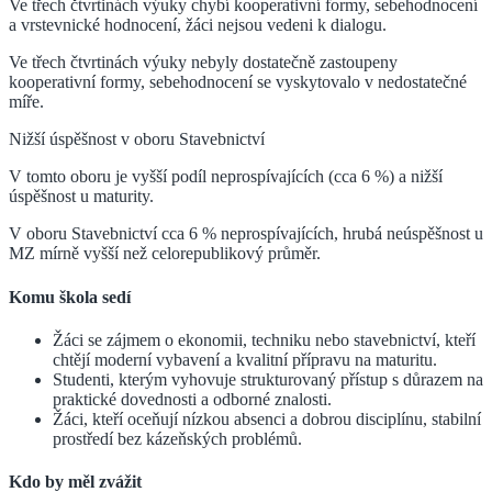
Ve třech čtvrtinách výuky chybí kooperativní formy, sebehodnocení
a vrstevnické hodnocení, žáci nejsou vedeni k dialogu.
Ve třech čtvrtinách výuky nebyly dostatečně zastoupeny
kooperativní formy, sebehodnocení se vyskytovalo v nedostatečné
míře.
Nižší úspěšnost v oboru Stavebnictví
V tomto oboru je vyšší podíl neprospívajících (cca 6 %) a nižší
úspěšnost u maturity.
V oboru Stavebnictví cca 6 % neprospívajících, hrubá neúspěšnost u
MZ mírně vyšší než celorepublikový průměr.
Komu škola sedí
Žáci se zájmem o ekonomii, techniku nebo stavebnictví, kteří
chtějí moderní vybavení a kvalitní přípravu na maturitu.
Studenti, kterým vyhovuje strukturovaný přístup s důrazem na
praktické dovednosti a odborné znalosti.
Žáci, kteří oceňují nízkou absenci a dobrou disciplínu, stabilní
prostředí bez kázeňských problémů.
Kdo by měl zvážit