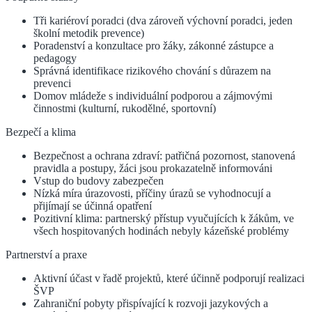
Tři kariéroví poradci (dva zároveň výchovní poradci, jeden
školní metodik prevence)
Poradenství a konzultace pro žáky, zákonné zástupce a
pedagogy
Správná identifikace rizikového chování s důrazem na
prevenci
Domov mládeže s individuální podporou a zájmovými
činnostmi (kulturní, rukodělné, sportovní)
Bezpečí a klima
Bezpečnost a ochrana zdraví: patřičná pozornost, stanovená
pravidla a postupy, žáci jsou prokazatelně informováni
Vstup do budovy zabezpečen
Nízká míra úrazovosti, příčiny úrazů se vyhodnocují a
přijímají se účinná opatření
Pozitivní klima: partnerský přístup vyučujících k žákům, ve
všech hospitovaných hodinách nebyly kázeňské problémy
Partnerství a praxe
Aktivní účast v řadě projektů, které účinně podporují realizaci
ŠVP
Zahraniční pobyty přispívající k rozvoji jazykových a