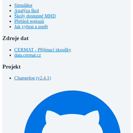
Simulátor
Analýza škol
Školy dostupné MHD
Přehled regionů
Jak vybrat a uspět
Zdroje dat
CERMAT - Přijímací zkoušky
data.cermat.cz
Projekt
Changelog (v2.4.1)