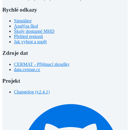
Rychlé odkazy
Simulátor
Analýza škol
Školy dostupné MHD
Přehled regionů
Jak vybrat a uspět
Zdroje dat
CERMAT - Přijímací zkoušky
data.cermat.cz
Projekt
Changelog (v2.4.1)