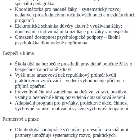
speciální pedagožka
Koordinátorka pro nadané žáky – systematický rozvoj
nadaných prostřednictvím ročníkových prací a mezinárodních
programů
Elektronická schránka důvěry aktivně využívaná žáky;
doučování a individuální konzultace pro žáky v neúspěchu
Omezená dostupnost psychologické podpory – školní
psycholožka dlouhodobě nepřítomna
Bezpečí a klima
Škola dbá na bezpečné prostředí, pravidelně poučuje žáky o
bezpečnosti a ochraně zdraví
Vyšší míra úrazovosti než republikový průměr kvůli
praktickému vyučování – vedení vyhodnocuje příčiny a
přijímá opatření
Preventivní činnost zaměřena na duševní zdraví, pozitivní
vztahy a bezpečné klima; pravidelná dotazníková šetření
Adaptační program pro prvňáky, projektové akce, činnost
výchovné komise; motivační systém výchovných opatření
Partnerství a praxe
Dlouhodobá spolupráce s četnými profesními a sociálními
partnery umožňuje systematický rozvoj praktických