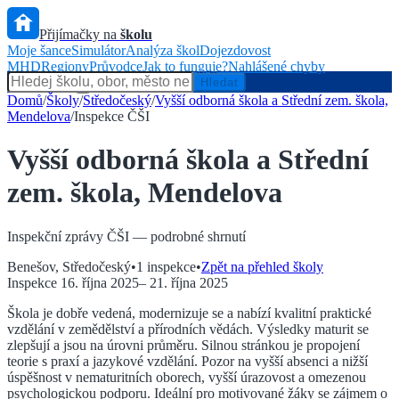
Přijímačky na
školu
Moje šance
Simulátor
Analýza škol
Dojezdovost
MHD
Regiony
Průvodce
Jak to funguje?
Nahlášené chyby
Hlídač státu
Hledat
Domů
/
Školy
/
Středočeský
/
Vyšší odborná škola a Střední zem. škola,
Mendelova
/
Inspekce ČŠI
Vyšší odborná škola a Střední
zem. škola, Mendelova
Inspekční zprávy ČŠI — podrobné shrnutí
Benešov
,
Středočeský
•
1
inspekce
•
Zpět na přehled školy
Inspekce
16. října 2025
–
21. října 2025
Škola je dobře vedená, modernizuje se a nabízí kvalitní praktické
vzdělání v zemědělství a přírodních vědách. Výsledky maturit se
zlepšují a jsou na úrovni průměru. Silnou stránkou je propojení
teorie s praxí a jazykové vzdělání. Pozor na vyšší absenci a nižší
úspěšnost v nematuritních oborech, vyšší úrazovost a omezenou
psychologickou podporu. Ideální pro motivované žáky se zájmem o