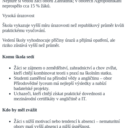
Nejhůře si vedou žáci oboru Zahradník; v oborech Agropodnikání
neprospělo cca 15 % žáků.
Vysoká úrazovost
Škola vykazuje vyšší míru úrazovosti než republikový průměr kvůli
praktickému vyučování.
Vedení školy vyhodnocuje příčiny úrazů a přijímá opatření, ale
riziko zůstává vyšší než průměr.
Komu škola sedí
Žáci se zájmem o zemědělství, zahradnictví a chov zvířat,
kteří chtějí kombinovat teorii s praxí na školním statku.
Studenti zaměření na přírodní vědy a angličtinu – obor
Přírodovědné lyceum má nejlepší výsledky a nabízí
badatelské projekty.
Uchazeči, kteří chtějí získat praktické dovednosti a
mezinárodní certifikáty v angličtině a IT.
Kdo by měl zvážit
Žáci s nižší motivací nebo tendencí k absenci – nematuritní
obory mají vyšší absenci a nižší úspěšnost.