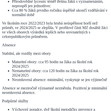
Přírodovědné lyceum: téměř třetina žáků s vyznamenáním,
neprospěl jen jednotlivec
Cca 80 % žáků prvního ročníku úspěšně ukončí vzdělávání v
normální době
Ve školním roce 2022/2023 byla hrubá neúspěšnost horší než
průměr, ve 2024/2025 se zlepšila. V profilové části MZ dosáhli žáci
ve všech oborech výsledků lepších nebo srovnatelných s
celorepublikovým průměrem.
Absence
Stabilní, ale rozdíly mezi obory
Maturitní obory: cca 95 hodin na žáka za školní rok
2024/2025
Nematuritní obory: cca 120 hodin na žáka za školní rok
2024/2025
Neomluvená absence: minimální, vyskytuje se jen výjimečně
Absence se meziročně významně nezměnila. Pozitivní je minimální
neomluvená absence.
Podpůrné služby
Výchovný poradce, dvě školní metodičky prevence a