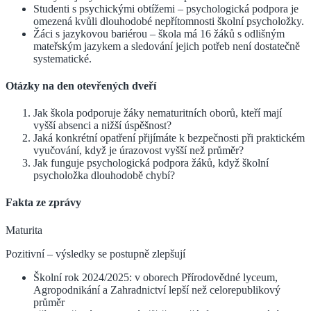
Studenti s psychickými obtížemi – psychologická podpora je
omezená kvůli dlouhodobé nepřítomnosti školní psycholožky.
Žáci s jazykovou bariérou – škola má 16 žáků s odlišným
mateřským jazykem a sledování jejich potřeb není dostatečně
systematické.
Otázky na den otevřených dveří
Jak škola podporuje žáky nematuritních oborů, kteří mají
vyšší absenci a nižší úspěšnost?
Jaká konkrétní opatření přijímáte k bezpečnosti při praktickém
vyučování, když je úrazovost vyšší než průměr?
Jak funguje psychologická podpora žáků, když školní
psycholožka dlouhodobě chybí?
Fakta ze zprávy
Maturita
Pozitivní – výsledky se postupně zlepšují
Školní rok 2024/2025: v oborech Přírodovědné lyceum,
Agropodnikání a Zahradnictví lepší než celorepublikový
průměr