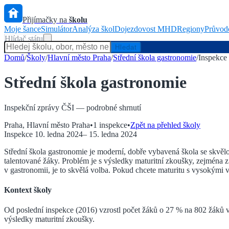
Přijímačky na
školu
Moje šance
Simulátor
Analýza škol
Dojezdovost MHD
Regiony
Průvod
Hlídač státu
Hledat
Domů
/
Školy
/
Hlavní město Praha
/
Střední škola gastronomie
/
Inspekce
Střední škola gastronomie
Inspekční zprávy ČŠI — podrobné shrnutí
Praha
,
Hlavní město Praha
•
1
inspekce
•
Zpět na přehled školy
Inspekce
10. ledna 2024
–
15. ledna 2024
Střední škola gastronomie je moderní, dobře vybavená škola se skvělou
talentované žáky. Problém je s výsledky maturitní zkoušky, zejména 
v gastronomii, je to skvělá volba. Pokud chcete maturitu s vysokými v
Kontext školy
Od poslední inspekce (2016) vzrostl počet žáků o 27 % na 802 žáků 
výsledky maturitní zkoušky.