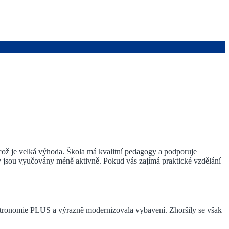
, což je velká výhoda. Škola má kvalitní pedagogy a podporuje
ty jsou vyučovány méně aktivně. Pokud vás zajímá praktické vzdělání
astronomie PLUS a výrazně modernizovala vybavení. Zhoršily se však