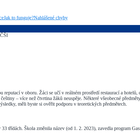
ce
Jak to funguje?
Nahlášené chyby
 ČŠI
 reputací v oboru. Žáci se učí v reálném prostředí restaurací a hotelů
z češtiny – více než čtvrtina žáků neuspěje. Některé všeobecné předmě
ýsledky, měli byste si ověřit podporu v teoretických předmětech.
v 33 třídách. Škola změnila název (od 1. 2. 2023), zavedla program G