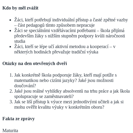
Kdo by měl zvážit
Žáci, kteří potřebují individuální přístup a časté zpětné vazby
– část pedagogů tímto způsobem nepracuje
Žáci se speciálními vzdělávacími potřebami – škola přijímá
především žáky s nižším stupněm podpory kvůli náročnosti
studia
Žáci, kteří se lépe učí aktivní metodou a kooperací – v
některých hodinách převažuje tradiční výuka
Otázky na den otevřených dveří
Jak konkrétně škola podporuje žáky, kteří mají potíže s
matematikou nebo cizími jazyky? Jaké jsou možnosti
doučování?
Jaké jsou reálné vyhlídky absolventů na trhu práce a jak škola
spolupracuje se zaměstnavateli?
Jak se liší přístup k výuce mezi jednotlivými učiteli a jak si
mohu ověřit kvalitu výuky v konkrétním oboru?
Fakta ze zprávy
Maturita