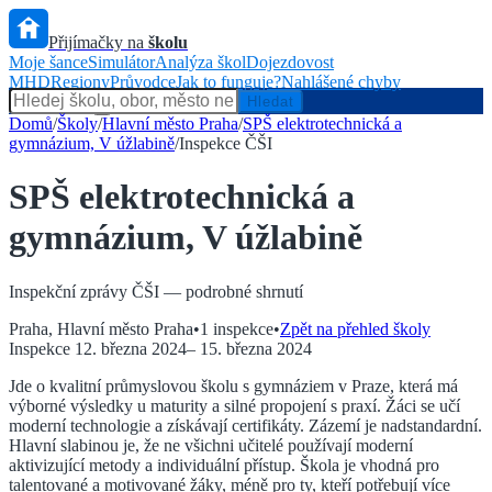
Přijímačky na
školu
Moje šance
Simulátor
Analýza škol
Dojezdovost
MHD
Regiony
Průvodce
Jak to funguje?
Nahlášené chyby
Hlídač státu
Hledat
Domů
/
Školy
/
Hlavní město Praha
/
SPŠ elektrotechnická a
gymnázium, V úžlabině
/
Inspekce ČŠI
SPŠ elektrotechnická a
gymnázium, V úžlabině
Inspekční zprávy ČŠI — podrobné shrnutí
Praha
,
Hlavní město Praha
•
1
inspekce
•
Zpět na přehled školy
Inspekce
12. března 2024
–
15. března 2024
Jde o kvalitní průmyslovou školu s gymnáziem v Praze, která má
výborné výsledky u maturity a silné propojení s praxí. Žáci se učí
moderní technologie a získávají certifikáty. Zázemí je nadstandardní.
Hlavní slabinou je, že ne všichni učitelé používají moderní
aktivizující metody a individuální přístup. Škola je vhodná pro
talentované a motivované žáky, méně pro ty, kteří potřebují více