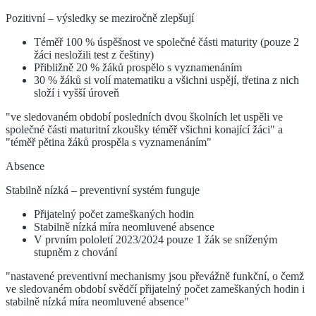
Pozitivní – výsledky se meziročně zlepšují
Téměř 100 % úspěšnost ve společné části maturity (pouze 2
žáci nesložili test z češtiny)
Přibližně 20 % žáků prospělo s vyznamenáním
30 % žáků si volí matematiku a všichni uspějí, třetina z nich
složí i vyšší úroveň
"ve sledovaném období posledních dvou školních let uspěli ve
společné části maturitní zkoušky téměř všichni konající žáci" a
"téměř pětina žáků prospěla s vyznamenáním"
Absence
Stabilně nízká – preventivní systém funguje
Přijatelný počet zameškaných hodin
Stabilně nízká míra neomluvené absence
V prvním pololetí 2023/2024 pouze 1 žák se sníženým
stupněm z chování
"nastavené preventivní mechanismy jsou převážně funkční, o čemž
ve sledovaném období svědčí přijatelný počet zameškaných hodin i
stabilně nízká míra neomluvené absence"