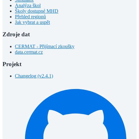
Analýza škol
Školy dostupné MHD
Přehled regionů
Jak vybrat a uspět
Zdroje dat
CERMAT - Přijímací zkoušky
data.cermat.cz
Projekt
Changelog (v2.4.1)