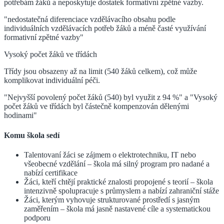
potřebám žáků a neposkytuje dostatek formativní zpětné vazby.
"nedostatečná diferenciace vzdělávacího obsahu podle
individuálních vzdělávacích potřeb žáků a méně časté využívání
formativní zpětné vazby"
Vysoký počet žáků ve třídách
Třídy jsou obsazeny až na limit (540 žáků celkem), což může
komplikovat individuální péči.
"Nejvyšší povolený počet žáků (540) byl využit z 94 %" a "Vysoký
počet žáků ve třídách byl částečně kompenzován dělenými
hodinami"
Komu škola sedí
Talentovaní žáci se zájmem o elektrotechniku, IT nebo
všeobecné vzdělání – škola má silný program pro nadané a
nabízí certifikace
Žáci, kteří chtějí praktické znalosti propojené s teorií – škola
intenzivně spolupracuje s průmyslem a nabízí zahraniční stáže
Žáci, kterým vyhovuje strukturované prostředí s jasným
zaměřením – škola má jasně nastavené cíle a systematickou
podporu