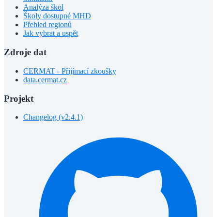
Analýza škol
Školy dostupné MHD
Přehled regionů
Jak vybrat a uspět
Zdroje dat
CERMAT - Přijímací zkoušky
data.cermat.cz
Projekt
Changelog (v2.4.1)