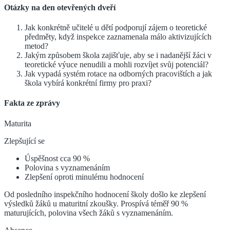
Otázky na den otevřených dveří
Jak konkrétně učitelé u dětí podporují zájem o teoretické
předměty, když inspekce zaznamenala málo aktivizujících
metod?
Jakým způsobem škola zajišťuje, aby se i nadanější žáci v
teoretické výuce nenudili a mohli rozvíjet svůj potenciál?
Jak vypadá systém rotace na odborných pracovištích a jak
škola vybírá konkrétní firmy pro praxi?
Fakta ze zprávy
Maturita
Zlepšující se
Úspěšnost cca 90 %
Polovina s vyznamenáním
Zlepšení oproti minulému hodnocení
Od posledního inspekčního hodnocení školy došlo ke zlepšení
výsledků žáků u maturitní zkoušky. Prospívá téměř 90 %
maturujících, polovina všech žáků s vyznamenáním.