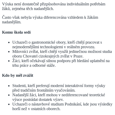
Výuka není dostatečně přizpůsobována individuálním potřebám
žáků, zejména těch nadanějších.
Často však nebyla výuka diferencována vzhledem k žákům
nadanějším.
Komu škola sedí
Uchazeči o gastronomické obory, kteří chtějí pracovat s
nejmodernějšími technologiemi v reálném provozu.
Milovníci zvířat, kteří chtějí využít jedinečnou možnost studia
oboru Chovatel cizokrajných zvířat v Praze.
Žáci, kteří očekávají silnou podporu při hledání uplatnění na
trhu práce a odborné stáže.
Kdo by měl zvážit
Studenti, kteří preferují moderní interaktivní formy výuky
před tradičním frontálním vyučováním.
Nadanější žáci, kteří mohou v nediferencované teoretické
výuce postrádat dostatek výzev.
Uchazeči o nástavbové studium Podnikání, kde jsou výsledky
horší než v ostatních oborech.