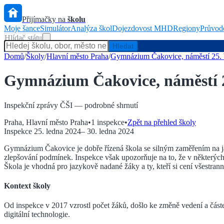
Přijímačky na
školu
Moje šance
Simulátor
Analýza škol
Dojezdovost MHD
Regiony
Průvod
Hlídač státu
Hledat
Domů
/
Školy
/
Hlavní město Praha
/
Gymnázium Čakovice, náměstí 25. 
Gymnázium Čakovice, náměstí 
Inspekční zprávy ČŠI — podrobné shrnutí
Praha
,
Hlavní město Praha
•
1
inspekce
•
Zpět na přehled školy
Inspekce
25. ledna 2024
–
30. ledna 2024
Gymnázium Čakovice je dobře řízená škola se silným zaměřením na ja
zlepšování podmínek. Inspekce však upozorňuje na to, že v některýc
Škola je vhodná pro jazykově nadané žáky a ty, kteří si cení všestran
Kontext školy
Od inspekce v 2017 vzrostl počet žáků, došlo ke změně vedení a část
digitální technologie.