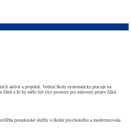
h aktivit a projektů. Vedení školy systematicky pracuje na
 žáků a že by mělo být více prostoru pro mluvený projev žáků.
rozšířila poradenské služby o školní psycholožku a modernizovala