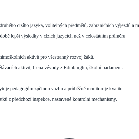
druhého cizího jazyka, volitelných předmětů, zahraničních výjezdů a me
obě lepší výsledky v cizích jazycích než v celostátním průměru.
 mimoškolních aktivit pro všestranný rozvoj žáků.
lávacích aktivit, Cena vévody z Edinburghu, školní parlament.
oskytuje pedagogům zpětnou vazbu a průběžně monitoruje kvalitu.
tatků z předchozí inspekce, nastavené kontrolní mechanismy.