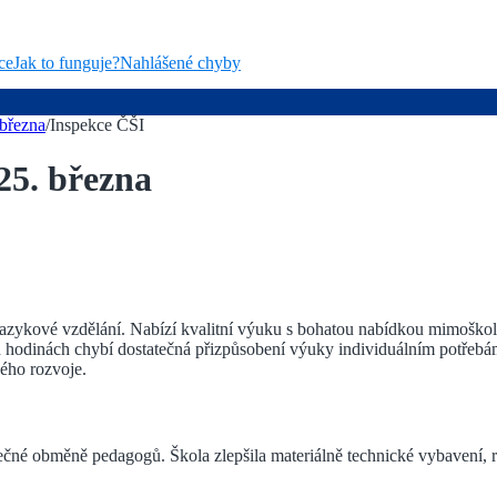
ce
Jak to funguje?
Nahlášené chyby
března
/
Inspekce ČŠI
25. března
zykové vzdělání. Nabízí kvalitní výuku s bohatou nabídkou mimoškolníc
h hodinách chybí dostatečná přizpůsobení výuky individuálním potřebám
ného rozvoje.
ečné obměně pedagogů. Škola zlepšila materiálně technické vybavení, 