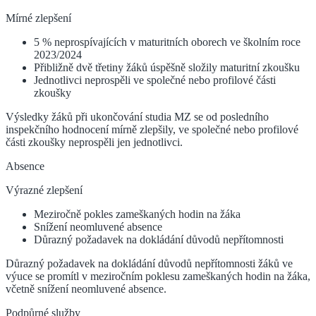
Mírné zlepšení
5 % neprospívajících v maturitních oborech ve školním roce
2023/2024
Přibližně dvě třetiny žáků úspěšně složily maturitní zkoušku
Jednotlivci neprospěli ve společné nebo profilové části
zkoušky
Výsledky žáků při ukončování studia MZ se od posledního
inspekčního hodnocení mírně zlepšily, ve společné nebo profilové
části zkoušky neprospěli jen jednotlivci.
Absence
Výrazné zlepšení
Meziročně pokles zameškaných hodin na žáka
Snížení neomluvené absence
Důrazný požadavek na dokládání důvodů nepřítomnosti
Důrazný požadavek na dokládání důvodů nepřítomnosti žáků ve
výuce se promítl v meziročním poklesu zameškaných hodin na žáka,
včetně snížení neomluvené absence.
Podpůrné služby