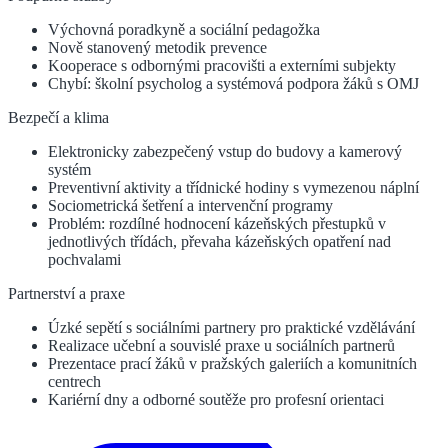
Výchovná poradkyně a sociální pedagožka
Nově stanovený metodik prevence
Kooperace s odbornými pracovišti a externími subjekty
Chybí: školní psycholog a systémová podpora žáků s OMJ
Bezpečí a klima
Elektronicky zabezpečený vstup do budovy a kamerový
systém
Preventivní aktivity a třídnické hodiny s vymezenou náplní
Sociometrická šetření a intervenční programy
Problém: rozdílné hodnocení kázeňských přestupků v
jednotlivých třídách, převaha kázeňských opatření nad
pochvalami
Partnerství a praxe
Úzké sepětí s sociálními partnery pro praktické vzdělávání
Realizace učební a souvislé praxe u sociálních partnerů
Prezentace prací žáků v pražských galeriích a komunitních
centrech
Kariérní dny a odborné soutěže pro profesní orientaci