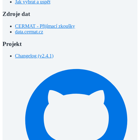
Jak vybrat a uspět
Zdroje dat
CERMAT - Přijímací zkoušky
data.cermat.cz
Projekt
Changelog (v2.4.1)