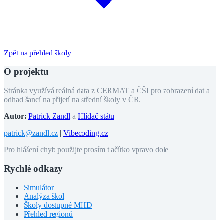
Zpět na přehled školy
O projektu
Stránka využívá reálná data z CERMAT a ČŠI pro zobrazení dat a
odhad šancí na přijetí na střední školy v ČR.
Autor:
Patrick Zandl
a
Hlídač státu
patrick@zandl.cz
|
Vibecoding.cz
Pro hlášení chyb použijte prosím tlačítko vpravo dole
Rychlé odkazy
Simulátor
Analýza škol
Školy dostupné MHD
Přehled regionů