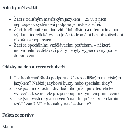
Kdo by měl zvážit
Žáci s odlišným mateřským jazykem – 25 % z nich
neprospělo, systémová podpora je nedostatečná.
Žáci, kteří potřebují individuální přístup a diferenciovanou
výuku – teoretická výuka je často frontální bez přizpůsobení
různým schopnostem.
Žáci se speciálními vzdělávacími potřebami – některé
individuální vzdělávací plány nebyly vypracovány podle
doporučení.
Otázky na den otevřených dveří
Jak konkrétně škola podporuje žáky s odlišným mateřským
jazykem? Nabízí jazykové kurzy nebo speciální třídy?
Jaké jsou možnosti individuálního přístupu v teoretické
výuce? Jak se učitelé přizpůsobují různým tempům učení?
Jaké jsou výsledky absolventů na trhu práce a v terciárním
vzdělávání? Máte kontakty na absolventy?
Fakta ze zprávy
Maturita