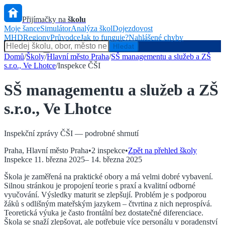
Přijímačky na
školu
Moje šance
Simulátor
Analýza škol
Dojezdovost
MHD
Regiony
Průvodce
Jak to funguje?
Nahlášené chyby
Hlídač státu
Hledat
Domů
/
Školy
/
Hlavní město Praha
/
SŠ managementu a služeb a ZŠ
s.r.o., Ve Lhotce
/
Inspekce ČŠI
SŠ managementu a služeb a ZŠ
s.r.o., Ve Lhotce
Inspekční zprávy ČŠI — podrobné shrnutí
Praha
,
Hlavní město Praha
•
2
inspekce
•
Zpět na přehled školy
Inspekce
11. března 2025
–
14. března 2025
Škola je zaměřená na praktické obory a má velmi dobré vybavení.
Silnou stránkou je propojení teorie s praxí a kvalitní odborné
vyučování. Výsledky maturit se zlepšují. Problém je s podporou
žáků s odlišným mateřským jazykem – čtvrtina z nich neprospívá.
Teoretická výuka je často frontální bez dostatečné diferenciace.
Škola se snaží zlepšovat, ale potřebuje více personálu v poradenství