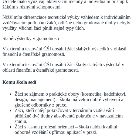
Učitelé málo využívají aktivizační metody a individuální přístup k
žákům s různými schopnostmi.
Nižší míra diferenciace teoretické výuky vzhledem k individuálním
vzdělávacím potřebám žáků, odlišné nebo gradované úlohy nebyly
využity, všichni žáci plnili stejné typy úloh.
Slabé výsledky v gramotnosti
V externím testování ČŠI dosáhli žáci slabých výsledků v oblasti
finanční a čtenářské gramotnosti.
V externím testování ČŠI dosáhli žáci školy slabých výsledků v
oblasti finanční a čtenářské gramotnosti.
Komu škola sedí
Žáci se zájmem o praktické obory (kosmetika, kadeřnictví,
design, management) – škola má velmi dobré vybavení a
zkušené odborníky z praxe.
Žáci, kteří chtějí pokračovat v terciárním vzdělávání –
přibližně dvě třetiny absolventů pokračuje v navazujícím
studiu.
Žáci s jasnou profesní orientací – škola nabízí kvalitní
odborné vzdělání s přímou aplikací v praxi.